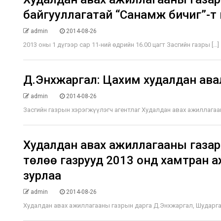
байгууллагатай “Санамж бичиг”-т г
admin
2014-08-26
2013 оны 1 дүгээр сар 11-ний өдрийн 16.00 цагт Засгийн газры [...]
Д.Энхжаргал: Цахим худалдан ава
admin
2014-08-26
Засгийн газрын хэрэгжүүлэгч агентлаг Худалдан авах ажиллагааны
Худалдан авах ажиллагааны газар
төлөө газрууд 2013 онд хамтран а
зурлаа
admin
2014-08-26
Худалдан авах ажиллагааны газрын дарга Д.Энхжаргал, Шударга ө