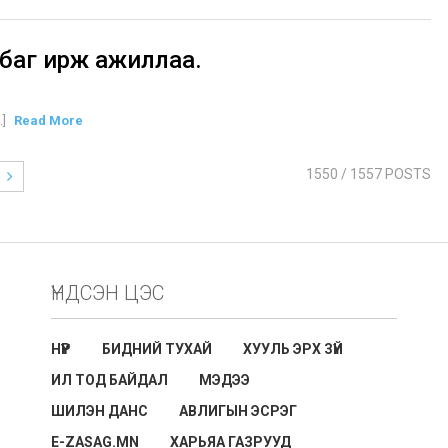
баг ирж ажиллаа.
.]
Read More
1550
/ 1557 POSTS
ҮНДСЭН ЦЭС
НҮҮР
БИДНИЙ ТУХАЙ
ХУУЛЬ ЭРХ ЗҮЙ
ИЛ ТОД БАЙДАЛ
МЭДЭЭ
ШИЛЭН ДАНС
АВЛИГЫН ЭСРЭГ
E-ZASAG.MN
ХАРЬЯА ГАЗРУУД