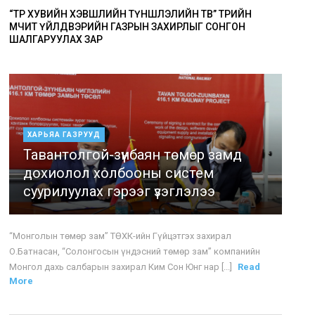
“ТӨР ХУВИЙН ХЭВШЛИЙН ТҮНШЛЭЛИЙН ТӨВ” ТӨРИЙН
ӨМЧИТ ҮЙЛДВЭРИЙН ГАЗРЫН ЗАХИРЛЫГ СОНГОН
ШАЛГАРУУЛАХ ЗАР
ХАРЬЯА ГАЗРУУД
Тавантолгой-зүүнбаян төмөр замд
дохиолол холбооны систем
суурилуулах гэрээг үзэглэлээ
“Монголын төмөр зам” ТӨХК-ийн Гүйцэтгэх захирал
О.Батнасан, “Солонгосын үндэсний төмөр зам” компанийн
Монгол дахь салбарын захирал Ким Сон Юнг нар [...]
Read
More