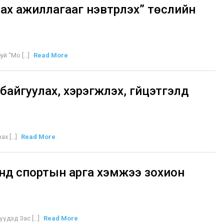
х ажиллагааг нэвтрүүлэх” төслийн
 “Мо [...]
Read More
айгуулах, хэрэгжүүлэх, гүйцэтгэлд
 [...]
Read More
нд спортын арга хэмжээ зохион
дэд Зас [...]
Read More