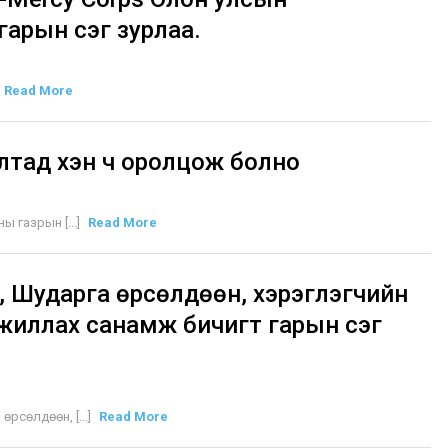
арын үсэг зурлаа.
Read More
лтад хэн ч оролцож болно
 газрын [...]
Read More
, Шударга өрсөлдөөн, хэрэглэгчийн
жиллах санамж бичигт гарын үсэг
рсөлдөөн, [...]
Read More