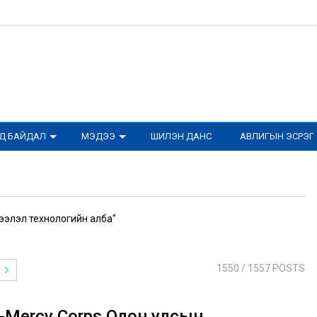
ОД БАЙДАЛ
МЭДЭЭ
ШИЛЭН ДАНС
АВЛИГЫН ЭСРЭГ
ээлэл технологийн алба"
1550
/ 1557 POSTS
-Mercy Corps Олон улсын