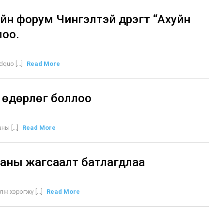
н форум Чингэлтэй дүүрэгт “Ахуйн
лоо.
uo [...]
Read More
 өдөрлөг боллоо
ы [...]
Read More
ааны жагсаалт батлагдлаа
ж хэрэгжү [...]
Read More