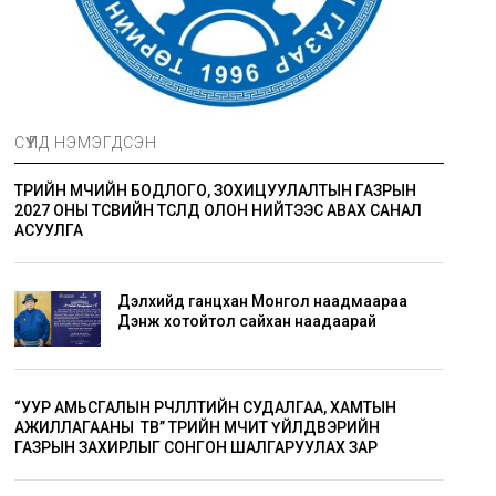
СҮҮЛД НЭМЭГДСЭН
ТӨРИЙН ӨМЧИЙН БОДЛОГО, ЗОХИЦУУЛАЛТЫН ГАЗРЫН
2027 ОНЫ ТӨСВИЙН ТӨСӨЛД ОЛОН НИЙТЭЭС АВАХ САНАЛ
АСУУЛГА
Дэлхийд ганцхан Монгол наадмаараа
Дэнж хотойтол сайхан наадаарай
“УУР АМЬСГАЛЫН ӨӨРЧЛӨЛТИЙН СУДАЛГАА, ХАМТЫН
АЖИЛЛАГААНЫ ТӨВ” ТӨРИЙН ӨМЧИТ ҮЙЛДВЭРИЙН
ГАЗРЫН ЗАХИРЛЫГ СОНГОН ШАЛГАРУУЛАХ ЗАР