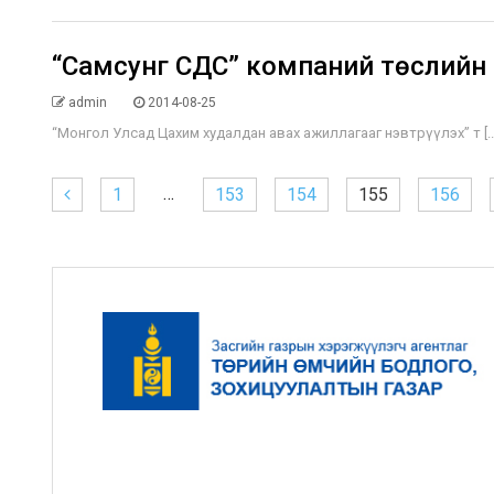
“Самсунг СДС” компаний төслийн 
admin
2014-08-25
“Монгол Улсад Цахим худалдан авах ажиллагааг нэвтрүүлэх” т [..
…
1
153
154
155
156