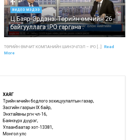
ВИДЕО МЭДЭЭ
Ц.Баяр-Эрдэнэ: Төрийн өмчийн 26
байгууллага IPO гаргана .
ТӨРИЙН ӨМЧИТ КОМПАНИЙН ШИНЭЧЛЭЛ – IPO [...]
Read
More
ХАЯГ
Төрийн өмчийн бодлого зохицуулалтын газар,
Засгийн газрын IX байр,
Энхтайвны өргөн чөлөө-16,
Баянзүрх дүүрэг,
Улаанбаатар хот-13381,
Монгол улс