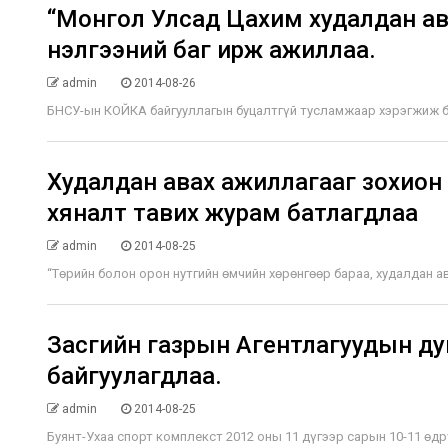
“Монгол Улсад Цахим худалдан ава
үнэлгээний баг ирж ажиллаа.
admin
2014-08-26
БНСУ-ын КОЙКА байгууллагын буцалтгүй тусламжаар хэрэгжиж буй
Худалдан авах ажиллагааг зохион б
хяналт тавих журам батлагдлаа
admin
2014-08-25
“Төрийн болон орон нутгийн өмчийн хөрөнгөөр бараа, худалдан авах
Засгийн газрын Агентлагуудын ду
байгуулагдлаа.
admin
2014-08-25
Буянт-Ухаа спорт комплекст 2012 оны 11 дүгээр сарын 10-11 өдрүү