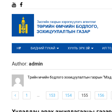
НҮҮР
БИДНИЙ ТУХАЙ
ХУУЛЬ ЭРХ ЗҮЙ
ИЛ Т
Author:
admin
Төрийн өмчийн бодлого зохицуулалтын газрын "Мэд
…
1
153
154
155
156
Худалдан авах ажиллагааны газар