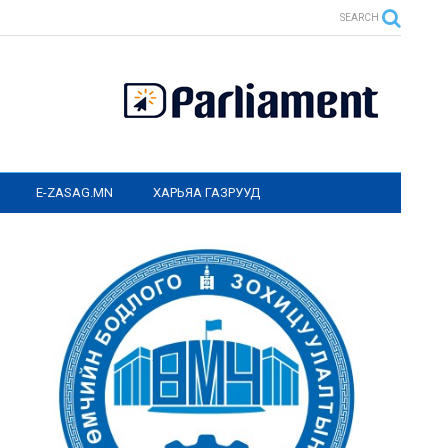
SEARCH
E-ZASAG.MN
ХАРЬЯА ГАЗРУУД