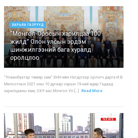
ХАРЬЯА ГАЗРУУД
“Монгол-Оросын харилцаа 100
жилд” Олон улсын эрдэм
шинжилгээний бага хуралд
оролцлоо
"Улаанбаатар төмөр зам" ХНН-ийн Нэгдүгээр орлогч дарга И.В
Милостных 2021 оны 10 дугаар сарын 19-ний өдөр Гадаад
харилцааны яам, ОХУ-аас Монгол Ул [...]
Read More