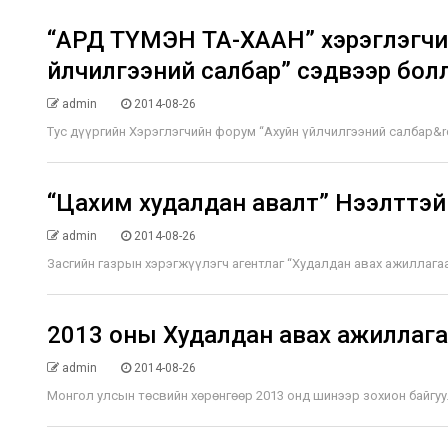
“АРД ТҮМЭН ТА-ХААН” хэрэглэгчий
үйлчилгээний салбар” сэдвээр бол
admin
2014-08-26
Тус дүүргийн Хэрэглэгчийн форум “Ахуйн үйлчилгээний салбар&rdq
“Цахим худалдан авалт” Нээлттэй
admin
2014-08-26
Засгийн газрын хэрэгжүүлэгч агентлаг “Худалдан авах ажиллагаан
2013 оны Худалдан авах ажиллаг
admin
2014-08-26
Монгол улсын төсвийн хөрөнгөөр 2013 онд шинээр зохион байгуул