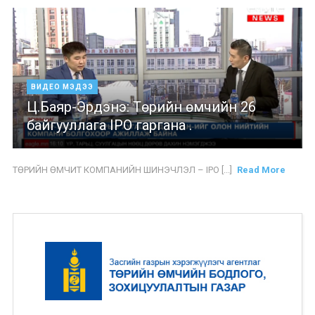
ВИДЕО МЭДЭЭ
Ц.Баяр-Эрдэнэ: Төрийн өмчийн 26
байгууллага IPO гаргана .
ТӨРИЙН ӨМЧИТ КОМПАНИЙН ШИНЭЧЛЭЛ – IPO [...]
Read More