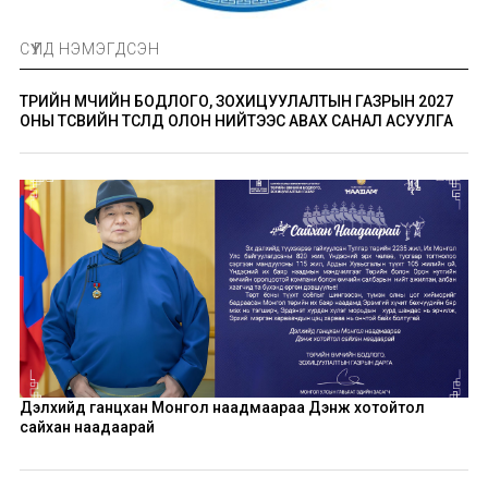
СҮҮЛД НЭМЭГДСЭН
ТӨРИЙН ӨМЧИЙН БОДЛОГО, ЗОХИЦУУЛАЛТЫН ГАЗРЫН 2027
ОНЫ ТӨСВИЙН ТӨСӨЛД ОЛОН НИЙТЭЭС АВАХ САНАЛ АСУУЛГА
Дэлхийд ганцхан Монгол наадмаараа Дэнж хотойтол
сайхан наадаарай