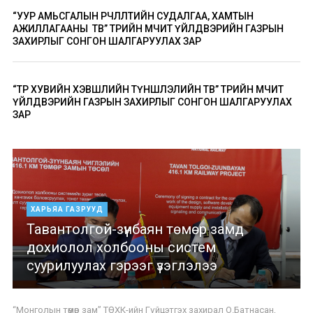
“УУР АМЬСГАЛЫН ӨӨРЧЛӨЛТИЙН СУДАЛГАА, ХАМТЫН
АЖИЛЛАГААНЫ ТӨВ” ТӨРИЙН ӨМЧИТ ҮЙЛДВЭРИЙН ГАЗРЫН
ЗАХИРЛЫГ СОНГОН ШАЛГАРУУЛАХ ЗАР
“ТӨР ХУВИЙН ХЭВШЛИЙН ТҮНШЛЭЛИЙН ТӨВ” ТӨРИЙН ӨМЧИТ
ҮЙЛДВЭРИЙН ГАЗРЫН ЗАХИРЛЫГ СОНГОН ШАЛГАРУУЛАХ
ЗАР
ХАРЬЯА ГАЗРУУД
Тавантолгой-зүүнбаян төмөр замд
дохиолол холбооны систем
суурилуулах гэрээг үзэглэлээ
“Монголын төмөр зам” ТӨХК-ийн Гүйцэтгэх захирал О.Батнасан,