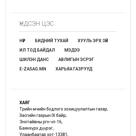
ҮНДСЭН ЦЭС
НҮҮР
БИДНИЙ ТУХАЙ
ХУУЛЬ ЭРХ ЗҮЙ
ИЛ ТОД БАЙДАЛ
МЭДЭЭ
ШИЛЭН ДАНС
АВЛИГЫН ЭСРЭГ
E-ZASAG.MN
ХАРЬЯА ГАЗРУУД
ХАЯГ
Төрийн өмчийн бодлого зохицуулалтын газар,
Засгийн газрын IX байр,
Энхтайвны өргөн чөлөө-16,
Баянзүрх дүүрэг,
Улаанбаатар хот-13381,