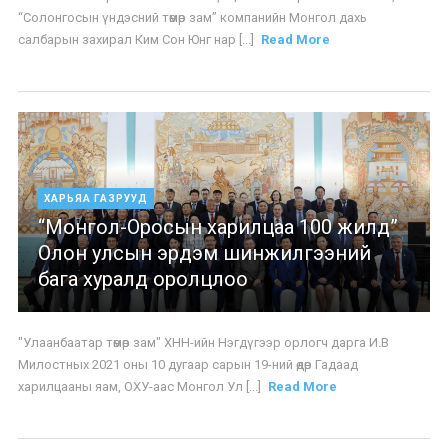
“Солонгосын үндэсний төмөр зам” компанийн Монгол дахь
салбарын захирал Ким Сон Юнг нар [...]
Read More
ХАРЬЯА ГАЗРУУД
“Монгол-Оросын харилцаа 100 жилд”
Олон улсын эрдэм шинжилгээний
бага хуралд оролцлоо
"Улаанбаатар төмөр зам" ХНН-ийн Нэгдүгээр орлогч дарга И.В
Милостных 2021 оны 10 дугаар сарын 19-ний өдөр Гадаад
харилцааны яам, ОХУ-аас Монгол Ул [...]
Read More