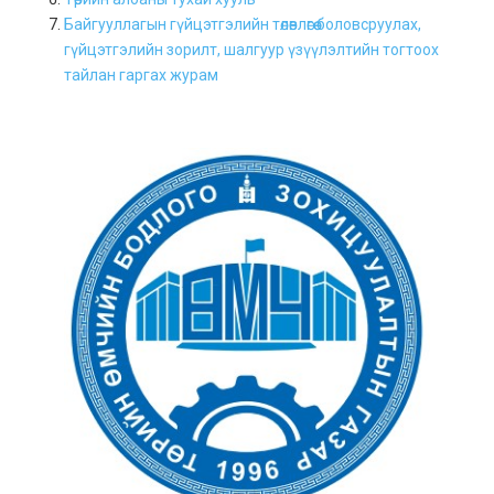
Байгууллагын гүйцэтгэлийн төлөвлөгөө боловсруулах,
гүйцэтгэлийн зорилт, шалгуур үзүүлэлтийн тогтоох
тайлан гаргах журам