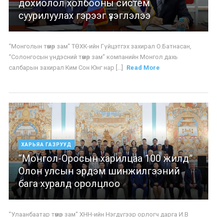
дохиолол холбооны систем
суурилуулах гэрээг үзэглэлээ
“Монголын төмөр зам” ТӨХК-ийн Гүйцэтгэх захирал О.Батнасан,
“Солонгосын үндэсний төмөр зам” компанийн Монгол дахь
салбарын захирал Ким Сон Юнг нар [...]
Read More
ХАРЬЯА ГАЗРУУД
“Монгол-Оросын харилцаа 100 жилд”
Олон улсын эрдэм шинжилгээний
бага хуралд оролцлоо
"Улаанбаатар төмөр зам" ХНН-ийн Нэгдүгээр орлогч дарга И.В