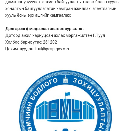
дэмжлэг үзүүүлэх, зохион байгуулалтын нэгж болон хууль,
хяналтын байгууллагатай хамтран ажиллах, агентлагийн
хууль ёсны эрх ашгийг хамгаалах;
Дэлгэрэнгүй мэдээлэл авах эх сурвалж :
Дотоод ажил хариуцсан ахлах мэргэжилтэн Г.Туул
Холбоо барих утас: 261202
Цахим шуудан: tuul@pcsp.gov.mn