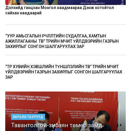
Дэлхийд ганцхан Монгол наадмаараа Дэнж хотойтол
сайхан наадаарай
“УУР АМЬСГАЛЫН ӨӨРЧЛӨЛТИЙН СУДАЛГАА, ХАМТЫН
АЖИЛЛАГААНЫ ТӨВ” ТӨРИЙН ӨМЧИТ ҮЙЛДВЭРИЙН ГАЗРЫН
ЗАХИРЛЫГ СОНГОН ШАЛГАРУУЛАХ ЗАР
“ТӨР ХУВИЙН ХЭВШЛИЙН ТҮНШЛЭЛИЙН ТӨВ” ТӨРИЙН ӨМЧИТ
ҮЙЛДВЭРИЙН ГАЗРЫН ЗАХИРЛЫГ СОНГОН ШАЛГАРУУЛАХ
ЗАР
ХАРЬЯА ГАЗРУУД
Тавантолгой-зүүнбаян төмөр замд