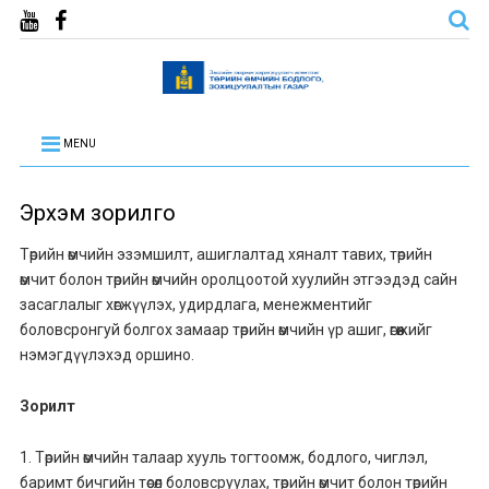
MENU
Эрхэм зорилго
Төрийн өмчийн эзэмшилт, ашиглалтад хяналт тавих, төрийн
өмчит болон төрийн өмчийн оролцоотой хуулийн этгээдэд сайн
засаглалыг хөгжүүлэх, удирдлага, менежментийг
боловсронгуй болгох замаар төрийн өмчийн үр ашиг, өгөөжийг
нэмэгдүүлэхэд оршино.
Зорилт
1. Төрийн өмчийн талаар хууль тогтоомж, бодлого, чиглэл,
баримт бичгийн төсөл боловсруулах, төрийн өмчит болон төрийн