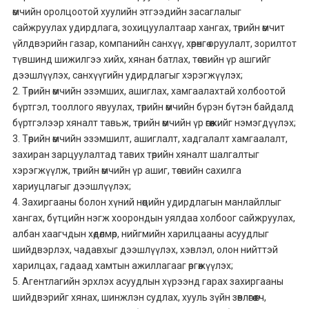
өмчийн оролцоотой хуулийн этгээдийн засаглалыг
сайжруулах удирдлага, зохицуулалтаар хангах, төрийн өмчит
үйлдвэрийн газар, компанийн санхүү, хөрөнгө оруулалт, зорилтот
түвшинд шижилгээ хийх, хянан батлах, төсвийн үр ашгийг
дээшлүүлэх, санхүүгийн удирдлагыг хэрэгжүүлэх;
2. Төрийн өмчийн эзэмших, ашиглах, хамгаалахтай холбоотой
бүртгэл, тооллого явуулах, төрийн өмчийн бүрэн бүтэн байдалд
бүртгэлээр хяналт тавьж, төрийн өмчийн үр өгөөжийг нэмэгдүүлэх;
3. Төрийн өмчийн эзэмшилт, ашиглалт, хадгалалт хамгаалалт,
захиран зарцуулалтад тавих төрийн хяналт шалгалтыг
хэрэгжүүлж, төрийн өмчийн үр ашиг, төсвийн сахилга
хариуцлагыг дээшлүүлэх;
4. Захиргааны болон хүний нөөцийн удирдлагын манлайллыг
хангах, бүтцийн нэгж хоорондын уялдаа холбоог сайжруулах,
албан хаагчдын хөдөлмөр, нийгмийн харилцааны асуудлыг
шийдвэрлэх, чадавхыг дээшлүүлэх, хэвлэл, олон нийттэй
харилцах, гадаад хамтын ажиллагааг өргөжүүлэх;
5. Агентлагийн эрхлэх асуудлын хүрээнд гарах захиргааны
шийдвэрийг хянах, шинжлэн судлах, хууль зүйн зөвлөгөө өгч,