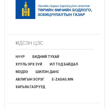
ҮНДСЭН ЦЭС
НҮҮР
БИДНИЙ ТУХАЙ
ХУУЛЬ ЭРХ ЗҮЙ
ИЛ ТОД БАЙДАЛ
МЭДЭЭ
ШИЛЭН ДАНС
АВЛИГЫН ЭСРЭГ
E-ZASAG.MN
ХАРЬЯА ГАЗРУУД