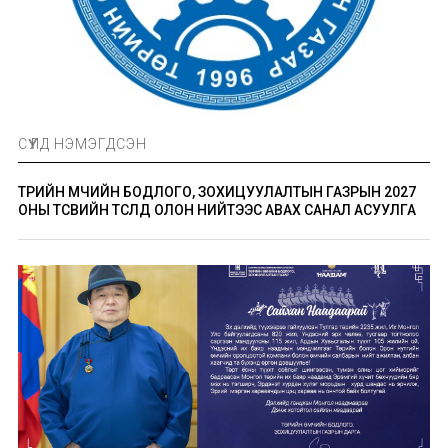
СҮҮЛД НЭМЭГДСЭН
ТӨРИЙН ӨМЧИЙН БОДЛОГО, ЗОХИЦУУЛАЛТЫН ГАЗРЫН 2027
ОНЫ ТӨСВИЙН ТӨСӨЛД ОЛОН НИЙТЭЭС АВАХ САНАЛ АСУУЛГА