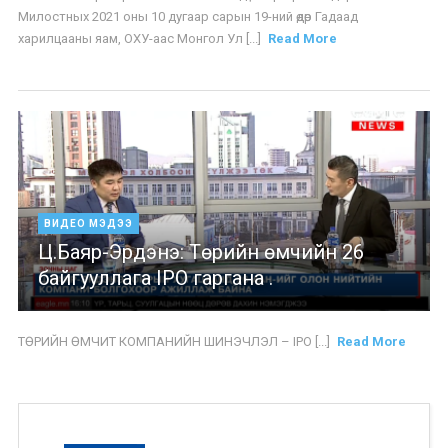
Милостных 2021 оны 10 дугаар сарын 19-ний өдөр Гадаад
харилцааны яам, ОХУ-аас Монгол Ул [...]
Read More
ВИДЕО МЭДЭЭ
Ц.Баяр-Эрдэнэ: Төрийн өмчийн 26
байгууллага IPO гаргана .
ТӨРИЙН ӨМЧИТ КОМПАНИЙН ШИНЭЧЛЭЛ – IPO [...]
Read More