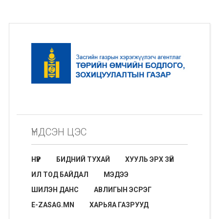
ҮНДСЭН ЦЭС
НҮҮР
БИДНИЙ ТУХАЙ
ХУУЛЬ ЭРХ ЗҮЙ
ИЛ ТОД БАЙДАЛ
МЭДЭЭ
ШИЛЭН ДАНС
АВЛИГЫН ЭСРЭГ
E-ZASAG.MN
ХАРЬЯА ГАЗРУУД