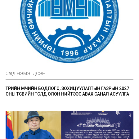
СҮҮЛД НЭМЭГДСЭН
ТӨРИЙН ӨМЧИЙН БОДЛОГО, ЗОХИЦУУЛАЛТЫН ГАЗРЫН 2027
ОНЫ ТӨСВИЙН ТӨСӨЛД ОЛОН НИЙТЭЭС АВАХ САНАЛ АСУУЛГА