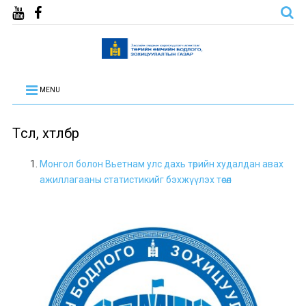
MENU
Төсөл, хөтөлбөр
Монгол болон Вьетнам улс дахь төрийн худалдан авах
ажиллагааны статистикийг бэхжүүлэх төсөл