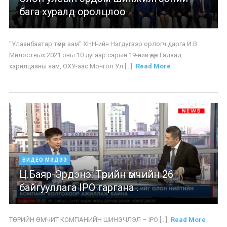
бага хуралд оролцлоо
"Улаанбаатар төмөр зам" ХНН-ийн Нэгдүгээр орлогч дарга И.В
Милостных 2021 оны 10 дугаар сарын 19-ний өдөр Гадаад
харилцааны яам, ОХУ-аас Монгол Ул [...]
Read More
ВИДЕО МЭДЭЭ
Ц.Баяр-Эрдэнэ: Төрийн өмчийн 26
байгууллага IPO гаргана .
ТӨРИЙН ӨМЧИТ КОМПАНИЙН ШИНЭЧЛЭЛ – IPO [...]
Read More