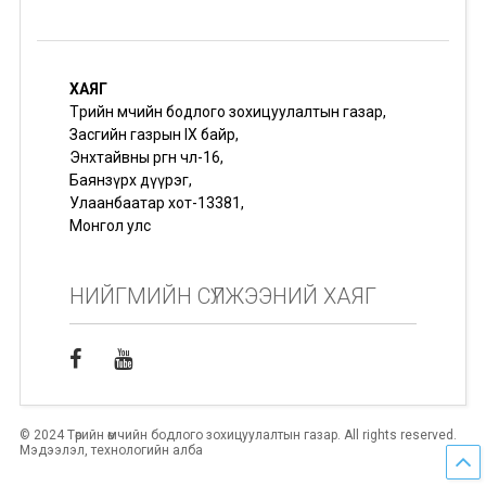
ХАЯГ
Төрийн өмчийн бодлого зохицуулалтын газар,
Засгийн газрын IX байр,
Энхтайвны өргөн чөлөө-16,
Баянзүрх дүүрэг,
Улаанбаатар хот-13381,
Монгол улс
НИЙГМИЙН СҮЛЖЭЭНИЙ ХАЯГ
© 2024 Төрийн өмчийн бодлого зохицуулалтын газар. All rights reserved.
Мэдээлэл, технологийн алба