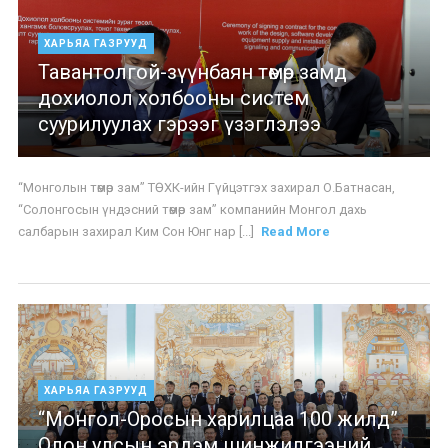
ХАРЬЯА ГАЗРУУД
Тавантолгой-зүүнбаян төмөр замд
дохиолол холбооны систем
суурилуулах гэрээг үзэглэлээ
“Монголын төмөр зам” ТӨХК-ийн Гүйцэтгэх захирал О.Батнасан,
“Солонгосын үндэсний төмөр зам” компанийн Монгол дахь
салбарын захирал Ким Сон Юнг нар [...]
Read More
ХАРЬЯА ГАЗРУУД
“Монгол-Оросын харилцаа 100 жилд”
Олон улсын эрдэм шинжилгээний