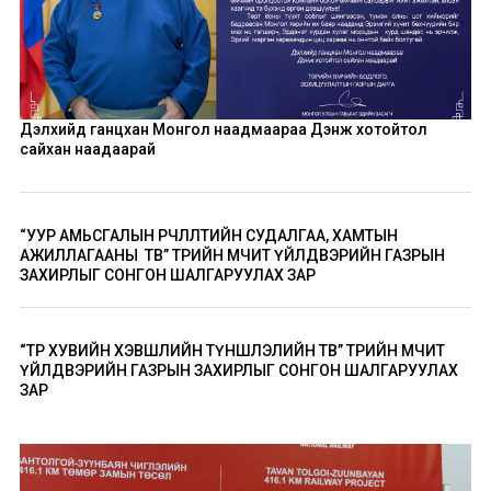
Дэлхийд ганцхан Монгол наадмаараа Дэнж хотойтол
сайхан наадаарай
“УУР АМЬСГАЛЫН ӨӨРЧЛӨЛТИЙН СУДАЛГАА, ХАМТЫН
АЖИЛЛАГААНЫ ТӨВ” ТӨРИЙН ӨМЧИТ ҮЙЛДВЭРИЙН ГАЗРЫН
ЗАХИРЛЫГ СОНГОН ШАЛГАРУУЛАХ ЗАР
“ТӨР ХУВИЙН ХЭВШЛИЙН ТҮНШЛЭЛИЙН ТӨВ” ТӨРИЙН ӨМЧИТ
ҮЙЛДВЭРИЙН ГАЗРЫН ЗАХИРЛЫГ СОНГОН ШАЛГАРУУЛАХ
ЗАР