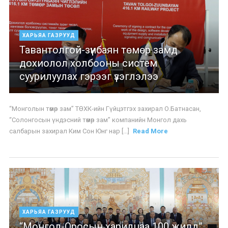
ХАРЬЯА ГАЗРУУД
Тавантолгой-зүүнбаян төмөр замд
дохиолол холбооны систем
суурилуулах гэрээг үзэглэлээ
“Монголын төмөр зам” ТӨХК-ийн Гүйцэтгэх захирал О.Батнасан,
“Солонгосын үндэсний төмөр зам” компанийн Монгол дахь
салбарын захирал Ким Сон Юнг нар [...]
Read More
ХАРЬЯА ГАЗРУУД
“Монгол-Оросын харилцаа 100 жилд”