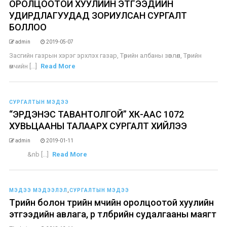
ОРОЛЦООТОЙ ХУУЛИЙН ЭТГЭЭДИЙН
УДИРДЛАГУУДАД ЗОРИУЛСАН СУРГАЛТ
БОЛЛОО
admin
2019-05-07
Засгийн газрын хэрэг эрхлэх газар, Төрийн албаны зөвлөл, Төрийн
өмчийн [...]
Read More
СУРГАЛТЫН МЭДЭЭ
“ЭРДЭНЭС ТАВАНТОЛГОЙ” ХК-ААС 1072
ХУВЬЦААНЫ ТАЛААРХ СУРГАЛТ ХИЙЛЭЭ
admin
2019-01-11
&nb [...]
Read More
МЭДЭЭ МЭДЭЭЛЭЛ
,
СУРГАЛТЫН МЭДЭЭ
Төрийн болон төрийн өмчийн оролцоотой хуулийн
этгээдийн авлага, өр төлбөрийн судалгааны маягт