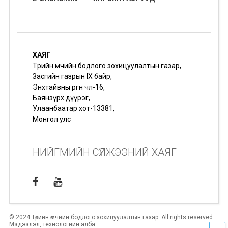
ХАЯГ
Төрийн өмчийн бодлого зохицуулалтын газар,
Засгийн газрын IX байр,
Энхтайвны өргөн чөлөө-16,
Баянзүрх дүүрэг,
Улаанбаатар хот-13381,
Монгол улс
НИЙГМИЙН СҮЛЖЭЭНИЙ ХАЯГ
© 2024 Төрийн өмчийн бодлого зохицуулалтын газар. All rights reserved.
Мэдээлэл, технологийн алба