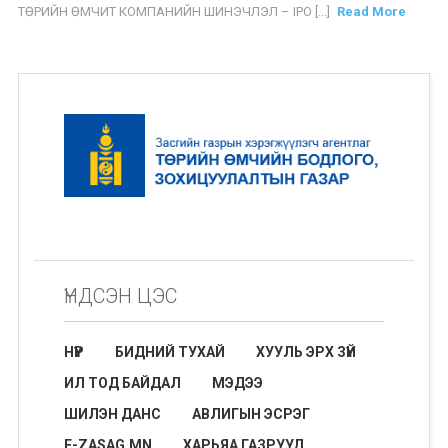
ТӨРИЙН ӨМЧИТ КОМПАНИЙН ШИНЭЧЛЭЛ – IPO [...]
Read More
ҮНДСЭН ЦЭС
НҮҮР
БИДНИЙ ТУХАЙ
ХУУЛЬ ЭРХ ЗҮЙ
ИЛ ТОД БАЙДАЛ
МЭДЭЭ
ШИЛЭН ДАНС
АВЛИГЫН ЭСРЭГ
E-ZASAG.MN
ХАРЬЯА ГАЗРУУД