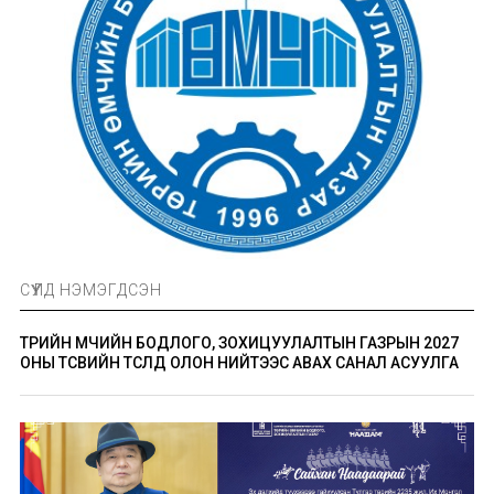
СҮҮЛД НЭМЭГДСЭН
ТӨРИЙН ӨМЧИЙН БОДЛОГО, ЗОХИЦУУЛАЛТЫН ГАЗРЫН 2027
ОНЫ ТӨСВИЙН ТӨСӨЛД ОЛОН НИЙТЭЭС АВАХ САНАЛ АСУУЛГА