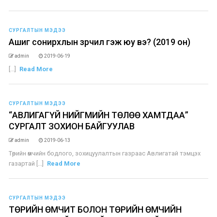
СУРГАЛТЫН МЭДЭЭ
Ашиг сонирхлын зөрчил гэж юу вэ? (2019 он)
admin
2019-06-19
[...]
Read More
СУРГАЛТЫН МЭДЭЭ
“АВЛИГАГҮЙ НИЙГМИЙН ТӨЛӨӨ ХАМТДАА”
СУРГАЛТ ЗОХИОН БАЙГУУЛАВ
admin
2019-06-13
Төрийн өмчийн бодлого, зохицуулалтын газраас Авлигатай тэмцэх
газартай [...]
Read More
СУРГАЛТЫН МЭДЭЭ
ТӨРИЙН ӨМЧИТ БОЛОН ТӨРИЙН ӨМЧИЙН