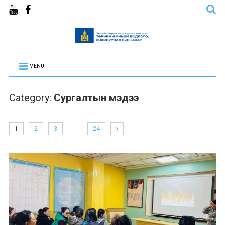
MENU
Category:
Сургалтын мэдээ
…
1
2
3
24