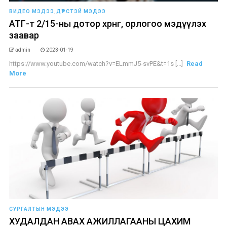
ВИДЕО МЭДЭЭ
,
ДҮРСТЭЙ МЭДЭЭ
АТГ-т 2/15-ны дотор хөрөнгө, орлогоо мэдүүлэх
заавар
admin
2023-01-19
https://www.youtube.com/watch?v=ELmmJ5-svPE&t=1s [...]
Read
More
СУРГАЛТЫН МЭДЭЭ
ХУДАЛДАН АВАХ АЖИЛЛАГААНЫ ЦАХИМ