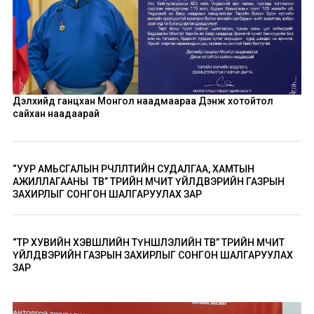
Дэлхийд ганцхан Монгол наадмаараа Дэнж хотойтол
сайхан наадаарай
“УУР АМЬСГАЛЫН ӨӨРЧЛӨЛТИЙН СУДАЛГАА, ХАМТЫН
АЖИЛЛАГААНЫ ТӨВ” ТӨРИЙН ӨМЧИТ ҮЙЛДВЭРИЙН ГАЗРЫН
ЗАХИРЛЫГ СОНГОН ШАЛГАРУУЛАХ ЗАР
“ТӨР ХУВИЙН ХЭВШЛИЙН ТҮНШЛЭЛИЙН ТӨВ” ТӨРИЙН ӨМЧИТ
ҮЙЛДВЭРИЙН ГАЗРЫН ЗАХИРЛЫГ СОНГОН ШАЛГАРУУЛАХ
ЗАР