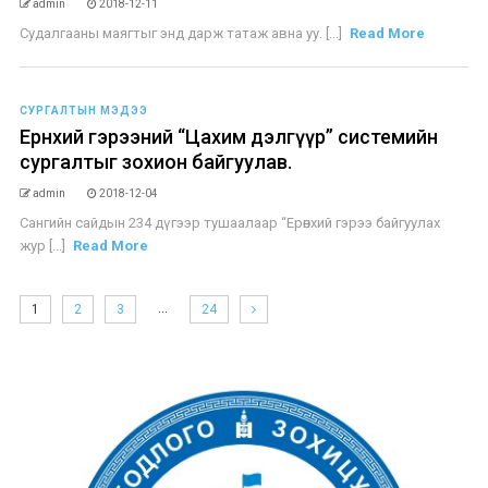
admin
2018-12-11
Судалгааны маягтыг энд дарж татаж авна уу. [...]
Read More
СУРГАЛТЫН МЭДЭЭ
Ерөнхий гэрээний “Цахим дэлгүүр” системийн
сургалтыг зохион байгуулав.
admin
2018-12-04
Сангийн сайдын 234 дүгээр тушаалаар “Ерөнхий гэрээ байгуулах
жур [...]
Read More
…
1
2
3
24