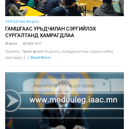
СУРГАЛТЫН МЭДЭЭ
ГАМШГААС УРЬДЧИЛАН СЭРГИЙЛЭХ
СУРГАЛТАНД ХАМРАГДЛАА
admin
2024-10-17
Зорилго: Төрийн өмчийн бодлого, зохицуулалтын газрын албан
хаагчдад г [...]
Read More