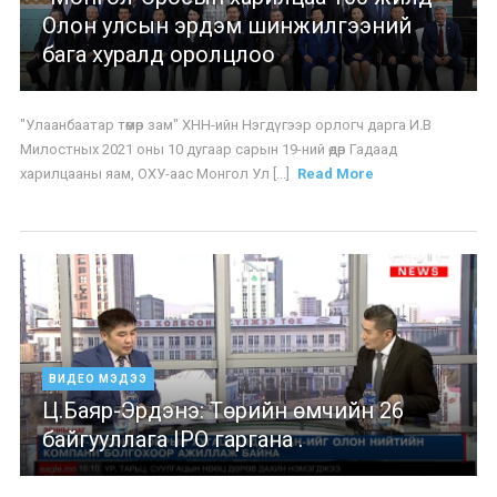
Олон улсын эрдэм шинжилгээний
бага хуралд оролцлоо
"Улаанбаатар төмөр зам" ХНН-ийн Нэгдүгээр орлогч дарга И.В
Милостных 2021 оны 10 дугаар сарын 19-ний өдөр Гадаад
харилцааны яам, ОХУ-аас Монгол Ул [...]
Read More
ВИДЕО МЭДЭЭ
Ц.Баяр-Эрдэнэ: Төрийн өмчийн 26
байгууллага IPO гаргана .