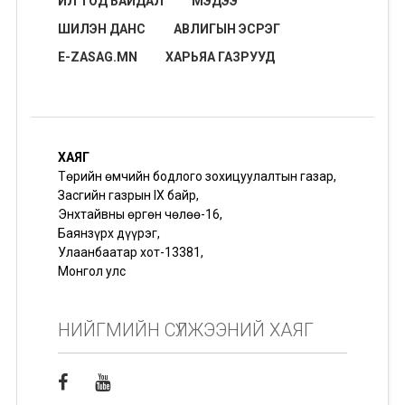
ИЛ ТОД БАЙДАЛ
МЭДЭЭ
ШИЛЭН ДАНС
АВЛИГЫН ЭСРЭГ
E-ZASAG.MN
ХАРЬЯА ГАЗРУУД
ХАЯГ
Төрийн өмчийн бодлого зохицуулалтын газар,
Засгийн газрын IX байр,
Энхтайвны өргөн чөлөө-16,
Баянзүрх дүүрэг,
Улаанбаатар хот-13381,
Монгол улс
НИЙГМИЙН СҮЛЖЭЭНИЙ ХАЯГ