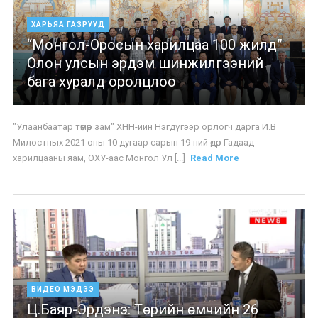
ХАРЬЯА ГАЗРУУД
“Монгол-Оросын харилцаа 100 жилд”
Олон улсын эрдэм шинжилгээний
бага хуралд оролцлоо
"Улаанбаатар төмөр зам" ХНН-ийн Нэгдүгээр орлогч дарга И.В
Милостных 2021 оны 10 дугаар сарын 19-ний өдөр Гадаад
харилцааны яам, ОХУ-аас Монгол Ул [...]
Read More
ВИДЕО МЭДЭЭ
Ц.Баяр-Эрдэнэ: Төрийн өмчийн 26