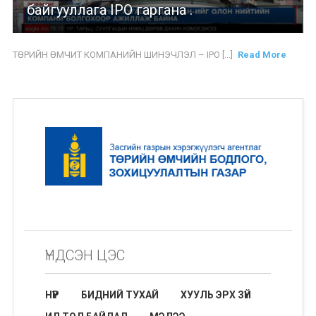
байгууллага IPO гаргана .
ТӨРИЙН ӨМЧИТ КОМПАНИЙН ШИНЭЧЛЭЛ – IPO [...]
Read More
ҮНДСЭН ЦЭС
НҮҮР
БИДНИЙ ТУХАЙ
ХУУЛЬ ЭРХ ЗҮЙ