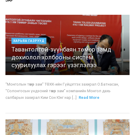
ЗАР
ХАРЬЯА ГАЗРУУД
Тавантолгой-зүүнбаян төмөр замд
дохиолол холбооны систем
суурилуулах гэрээг үзэглэлээ
“Монголын төмөр зам” ТӨХК-ийн Гүйцэтгэх захирал О.Батнасан,
“Солонгосын үндэсний төмөр зам” компанийн Монгол дахь
салбарын захирал Ким Сон Юнг нар [...]
Read More