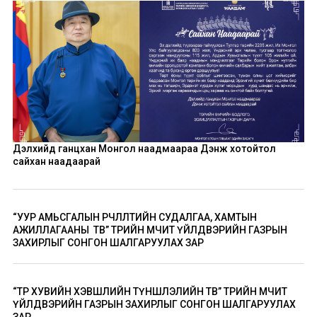
Дэлхийд ганцхан Монгол наадмаараа Дэнж хотойтол
сайхан наадаарай
“УУР АМЬСГАЛЫН ӨӨРЧЛӨЛТИЙН СУДАЛГАА, ХАМТЫН
АЖИЛЛАГААНЫ ТӨВ” ТӨРИЙН ӨМЧИТ ҮЙЛДВЭРИЙН ГАЗРЫН
ЗАХИРЛЫГ СОНГОН ШАЛГАРУУЛАХ ЗАР
“ТӨР ХУВИЙН ХЭВШЛИЙН ТҮНШЛЭЛИЙН ТӨВ” ТӨРИЙН ӨМЧИТ
ҮЙЛДВЭРИЙН ГАЗРЫН ЗАХИРЛЫГ СОНГОН ШАЛГАРУУЛАХ