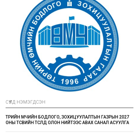
СҮҮЛД НЭМЭГДСЭН
ТӨРИЙН ӨМЧИЙН БОДЛОГО, ЗОХИЦУУЛАЛТЫН ГАЗРЫН 2027
ОНЫ ТӨСВИЙН ТӨСӨЛД ОЛОН НИЙТЭЭС АВАХ САНАЛ АСУУЛГА