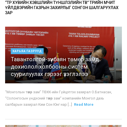
“ТӨР ХУВИЙН ХЭВШЛИЙН ТҮНШЛЭЛИЙН ТӨВ” ТӨРИЙН ӨМЧИТ
ҮЙЛДВЭРИЙН ГАЗРЫН ЗАХИРЛЫГ СОНГОН ШАЛГАРУУЛАХ
ЗАР
ХАРЬЯА ГАЗРУУД
Тавантолгой-зүүнбаян төмөр замд
дохиолол холбооны систем
суурилуулах гэрээг үзэглэлээ
“Монголын төмөр зам” ТӨХК-ийн Гүйцэтгэх захирал О.Батнасан,
“Солонгосын үндэсний төмөр зам” компанийн Монгол дахь
салбарын захирал Ким Сон Юнг нар [...]
Read More