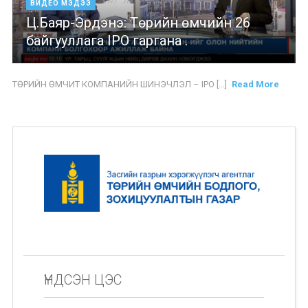
ВИДЕО МЭДЭЭ
Ц.Баяр-Эрдэнэ: Төрийн өмчийн 26
байгууллага IPO гаргана .
ТӨРИЙН ӨМЧИТ КОМПАНИЙН ШИНЭЧЛЭЛ – IPO [...]
Read More
ҮНДСЭН ЦЭС