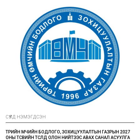
СҮҮЛД НЭМЭГДСЭН
ТӨРИЙН ӨМЧИЙН БОДЛОГО, ЗОХИЦУУЛАЛТЫН ГАЗРЫН 2027
ОНЫ ТӨСВИЙН ТӨСӨЛД ОЛОН НИЙТЭЭС АВАХ САНАЛ АСУУЛГА