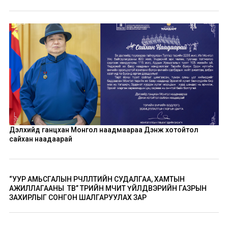
Дэлхийд ганцхан Монгол наадмаараа Дэнж хотойтол
сайхан наадаарай
“УУР АМЬСГАЛЫН ӨӨРЧЛӨЛТИЙН СУДАЛГАА, ХАМТЫН
АЖИЛЛАГААНЫ ТӨВ” ТӨРИЙН ӨМЧИТ ҮЙЛДВЭРИЙН ГАЗРЫН
ЗАХИРЛЫГ СОНГОН ШАЛГАРУУЛАХ ЗАР