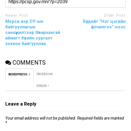
Newer Post
Older Post
Мерси кор ОУ-ын
Бүгдийг “Нэг цэгийн
байгууллагын
үйлчилгээ”-нээс
санхүүжилтээр Өвөрхангай
аймагт бүсийн сургалт
зохион байгууллаа
COMMENTS
FACEBOOK:
WORDPRESS:
0
DISQUS:
1
Leave a Reply
Your email address will not be published.
Required fields are marked
*