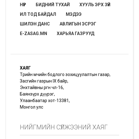
НҮҮР
БИДНИЙ ТУХАЙ
ХУУЛЬ ЭРХ ЗҮЙ
ИЛ ТОД БАЙДАЛ
МЭДЭЭ
ШИЛЭН ДАНС
АВЛИГЫН ЭСРЭГ
E-ZASAG.MN
ХАРЬЯА ГАЗРУУД
ХАЯГ
Төрийн өмчийн бодлого зохицуулалтын газар,
Засгийн газрын IX байр,
Энхтайвны өргөн чөлөө-16,
Баянзүрх дүүрэг,
Улаанбаатар хот-13381,
Монгол улс
НИЙГМИЙН СҮЛЖЭЭНИЙ ХАЯГ