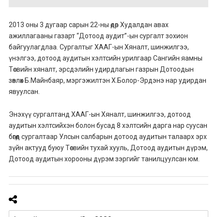
2013 оны 3 дугаар сарын 22-ны өдөр Худалдан авах
ажиллагааны газарт “Дотоод аудит”-ын сургалт зохион
байгуулагдлаа. Сургалтыг ХААГ-ын Хяналт, шинжилгээ,
үнэлгээ, дотоод аудитын хэлтсийн урилгаар Сангийн яамны
Төсвийн хяналт, эрсдэлийн удирдлагын газрын Дотоодын
зөвлөх Б.Майнбаяр, мэргэжилтэн Х.Болор-Эрдэнэ нар удирдан
явуулсан.
Энэхүү сургалтанд ХААГ-ын Хяналт, шинжилгээ, дотоод
аудитын хэлтсийхэн болон бусад 8 хэлтсийн дарга нар суусан
бөгөөд сургалтаар Улсын салбарын дотоод аудитын талаарх эрх
зүйн актууд буюу Төсвийн тухай хууль, Дотоод аудитын дүрэм,
Дотоод аудитын хорооны дүрэм зэргийг танилцуулсан юм.