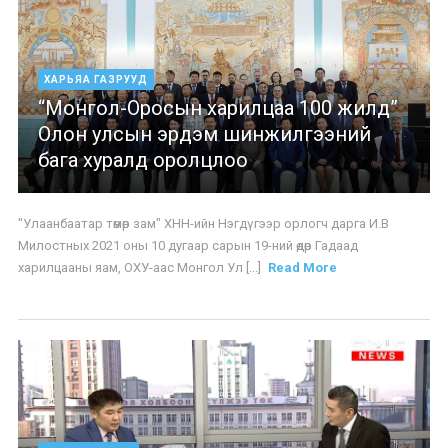
ХАРЬЯА ГАЗРУУД
“Монгол-Оросын харилцаа 100 жилд”
Олон улсын эрдэм шинжилгээний
бага хуралд оролцлоо
"Улаанбаатар төмөр зам" ХНН-ийн Нэгдүгээр орлогч дарга И.В
Милостных 2021 оны 10 дугаар сарын 19-ний өдөр Гадаад
харилцааны яам, ОХУ-аас Монгол Ул [...]
Read More