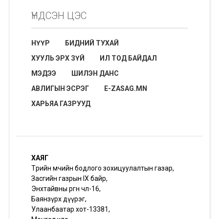
ҮНДСЭН ЦЭС
НҮҮР
БИДНИЙ ТУХАЙ
ХУУЛЬ ЭРХ ЗҮЙ
ИЛ ТОД БАЙДАЛ
МЭДЭЭ
ШИЛЭН ДАНС
АВЛИГЫН ЭСРЭГ
E-ZASAG.MN
ХАРЬЯА ГАЗРУУД
ХАЯГ
Төрийн өмчийн бодлого зохицуулалтын газар,
Засгийн газрын IX байр,
Энхтайвны өргөн чөлөө-16,
Баянзүрх дүүрэг,
Улаанбаатар хот-13381,