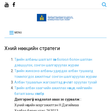
MENU
Хүний нөөцийн стратеги
Төрийн албаны шалгалт өгөх болзол болон шатлан
дэвшүүлэх, сонгон шалгаруулах журам
Төрийн жинхэнэ албаны удирдах албан тушаалд
томилогдох ажилтныг сонгон шалгаруулах журам
Албан тушаалын жагсаалтад өөрчлөлт оруулах тухай
Төрийн албан хаагчийн ажиллах нөхцөл, нийгмийн
баталгааны хөтөлбөр
Дэлгэрэнгүй мэдээлэл авах эх сурвалж :
Хүний нөөцийн мэргэжилтэн Н.Дагиймаа
Холбоо барих утас: 263013