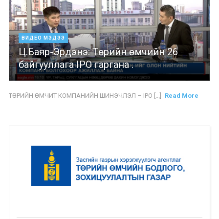
ВИДЕО МЭДЭЭ
Ц.Баяр-Эрдэнэ: Төрийн өмчийн 26
байгууллага IPO гаргана .
ТӨРИЙН ӨМЧИТ КОМПАНИЙН ШИНЭЧЛЭЛ – IPO [...]
Read More