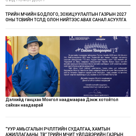
ТӨРИЙН ӨМЧИЙН БОДЛОГО, ЗОХИЦУУЛАЛТЫН ГАЗРЫН 2027
ОНЫ ТӨСВИЙН ТӨСӨЛД ОЛОН НИЙТЭЭС АВАХ САНАЛ АСУУЛГА
Дэлхийд ганцхан Монгол наадмаараа Дэнж хотойтол
сайхан наадаарай
“УУР АМЬСГАЛЫН ӨӨРЧЛӨЛТИЙН СУДАЛГАА, ХАМТЫН
АЖИЛЛАГААНЫ ТӨВ” ТӨРИЙН ӨМЧИТ ҮЙЛДВЭРИЙН ГАЗРЫН