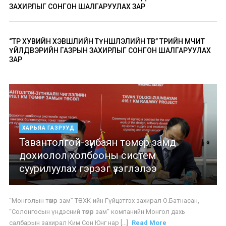
ЗАХИРЛЫГ СОНГОН ШАЛГАРУУЛАХ ЗАР
“ТӨР ХУВИЙН ХЭВШЛИЙН ТҮНШЛЭЛИЙН ТӨВ” ТӨРИЙН ӨМЧИТ
ҮЙЛДВЭРИЙН ГАЗРЫН ЗАХИРЛЫГ СОНГОН ШАЛГАРУУЛАХ
ЗАР
ХАРЬЯА ГАЗРУУД
Тавантолгой-зүүнбаян төмөр замд
дохиолол холбооны систем
суурилуулах гэрээг үзэглэлээ
“Монголын төмөр зам” ТӨХК-ийн Гүйцэтгэх захирал О.Батнасан,
“Солонгосын үндэсний төмөр зам” компанийн Монгол дахь
салбарын захирал Ким Сон Юнг нар [...]
Read More