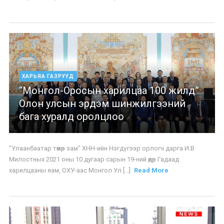
ХАРЬЯА ГАЗРУУД
“Монгол-Оросын харилцаа 100 жилд”
Олон улсын эрдэм шинжилгээний
бага хуралд оролцлоо
"Улаанбаатар төмөр зам" ХНН-ийн Нэгдүгээр орлогч дарга И.В
Милостных 2021 оны 10 дугаар сарын 19-ний өдөр Гадаад
харилцааны яам, ОХУ-аас Монгол Ул [...]
Read More