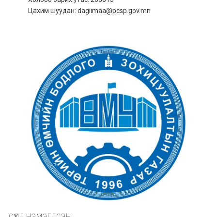
Цахим шуудан: dagiimaa@pcsp.gov.mn
СҮҮЛД НЭМЭГДСЭН