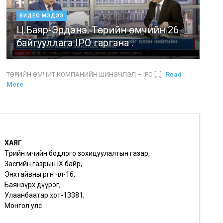
ВИДЕО МЭДЭЭ
Ц.Баяр-Эрдэнэ: Төрийн өмчийн 26
байгууллага IPO гаргана .
ТӨРИЙН ӨМЧИТ КОМПАНИЙН ШИНЭЧЛЭЛ – IPO [...]
Read
More
ХАЯГ
Төрийн өмчийн бодлого зохицуулалтын газар,
Засгийн газрын IX байр,
Энхтайвны өргөн чөлөө-16,
Баянзүрх дүүрэг,
Улаанбаатар хот-13381,
Монгол улс