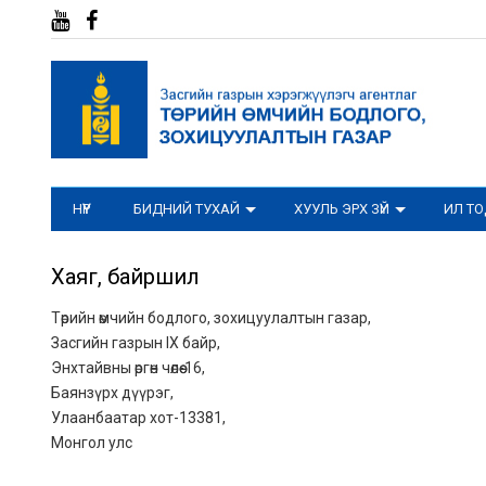
НҮҮР
БИДНИЙ ТУХАЙ
ХУУЛЬ ЭРХ ЗҮЙ
ИЛ Т
Хаяг, байршил
Төрийн өмчийн бодлого, зохицуулалтын газар,
Засгийн газрын IX байр,
Энхтайвны өргөн чөлөө-16,
Баянзүрх дүүрэг,
Улаанбаатар хот-13381,
Монгол улс