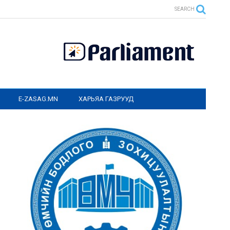
SEARCH
E-ZASAG.MN
ХАРЬЯА ГАЗРУУД