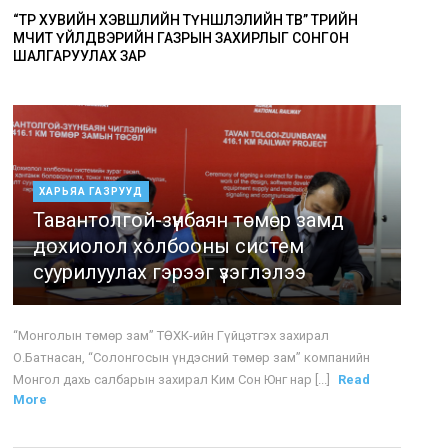
“ТӨР ХУВИЙН ХЭВШЛИЙН ТҮНШЛЭЛИЙН ТӨВ” ТӨРИЙН
ӨМЧИТ ҮЙЛДВЭРИЙН ГАЗРЫН ЗАХИРЛЫГ СОНГОН
ШАЛГАРУУЛАХ ЗАР
ХАРЬЯА ГАЗРУУД
Тавантолгой-зүүнбаян төмөр замд
дохиолол холбооны систем
суурилуулах гэрээг үзэглэлээ
“Монголын төмөр зам” ТӨХК-ийн Гүйцэтгэх захирал
О.Батнасан, “Солонгосын үндэсний төмөр зам” компанийн
Монгол дахь салбарын захирал Ким Сон Юнг нар [...]
Read
More