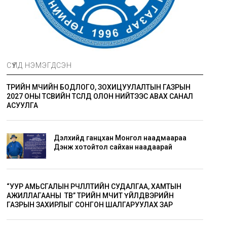
СҮҮЛД НЭМЭГДСЭН
ТӨРИЙН ӨМЧИЙН БОДЛОГО, ЗОХИЦУУЛАЛТЫН ГАЗРЫН
2027 ОНЫ ТӨСВИЙН ТӨСӨЛД ОЛОН НИЙТЭЭС АВАХ САНАЛ
АСУУЛГА
Дэлхийд ганцхан Монгол наадмаараа
Дэнж хотойтол сайхан наадаарай
“УУР АМЬСГАЛЫН ӨӨРЧЛӨЛТИЙН СУДАЛГАА, ХАМТЫН
АЖИЛЛАГААНЫ ТӨВ” ТӨРИЙН ӨМЧИТ ҮЙЛДВЭРИЙН
ГАЗРЫН ЗАХИРЛЫГ СОНГОН ШАЛГАРУУЛАХ ЗАР