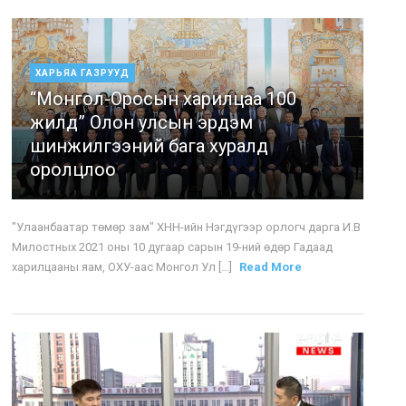
ХАРЬЯА ГАЗРУУД
“Монгол-Оросын харилцаа 100
жилд” Олон улсын эрдэм
шинжилгээний бага хуралд
оролцлоо
"Улаанбаатар төмөр зам" ХНН-ийн Нэгдүгээр орлогч дарга И.В
Милостных 2021 оны 10 дугаар сарын 19-ний өдөр Гадаад
харилцааны яам, ОХУ-аас Монгол Ул [...]
Read More