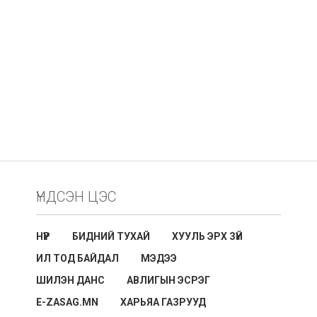
ҮНДСЭН ЦЭС
НҮҮР
БИДНИЙ ТУХАЙ
ХУУЛЬ ЭРХ ЗҮЙ
ИЛ ТОД БАЙДАЛ
МЭДЭЭ
ШИЛЭН ДАНС
АВЛИГЫН ЭСРЭГ
E-ZASAG.MN
ХАРЬЯА ГАЗРУУД