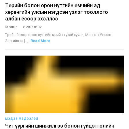
Төрийн болон орон нутгийн өмчийн эд
хөрөнгийн улсын нэгдсэн үзлэг тооллого
албан ёсоор эхэллээ
admin
2026-05-12
Төрийн болон орон нутгийн өмчийн тухай хууль, Монгол Улсын
Засгийн га [...]
Read More
МЭДЭЭ МЭДЭЭЛЭЛ
Чиг үүргийн шинжилгээ болон гүйцэтгэлийн