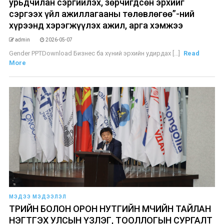
урьдчилан сэргийлэх, зөрчигдсөн эрхийг
сэргээх үйл ажиллагааны төлөвлөгөө”-ний
хүрээнд хэрэгжүүлэх ажил, арга хэмжээ
admin
2026-05-07
Gender PPTDownload Бизнес ба хүний эрхийн удирдах [...]
Read
More
МЭДЭЭ МЭДЭЭЛЭЛ
​ТӨРИЙН БОЛОН ОРОН НУТГИЙН ӨМЧИЙН ТАЙЛАН
НЭГТГЭХ УЛСЫН ҮЗЛЭГ, ТООЛЛОГЫН СУРГАЛТ