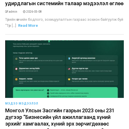
удирдлагын системийн талаар мэдээлэл өглөө
admin
2026-05-08
Төрийн өмчийн бодлого, зохицуулалтын газраас зохион байгуулж буй
“Төр [...]
Read More
МЭДЭЭ МЭДЭЭЛЭЛ
Монгол Улсын Засгийн газрын 2023 оны 231
дүгээр “Бизнесийн үйл ажиллагаанд хүний
эрхийг хамгаалах, хүний эрх зөрчигдөхөөс