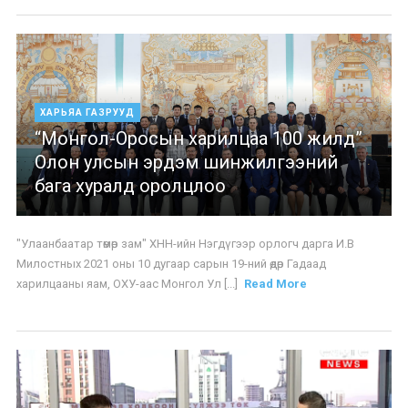
ХАРЬЯА ГАЗРУУД
“Монгол-Оросын харилцаа 100 жилд”
Олон улсын эрдэм шинжилгээний
бага хуралд оролцлоо
"Улаанбаатар төмөр зам" ХНН-ийн Нэгдүгээр орлогч дарга И.В
Милостных 2021 оны 10 дугаар сарын 19-ний өдөр Гадаад
харилцааны яам, ОХУ-аас Монгол Ул [...]
Read More