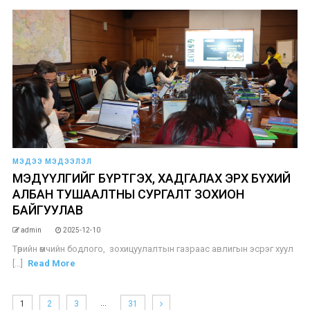
МЭДЭЭ МЭДЭЭЛЭЛ
МЭДҮҮЛГИЙГ БҮРТГЭХ, ХАДГАЛАХ ЭРХ БҮХИЙ
АЛБАН ТУШААЛТНЫ СУРГАЛТ ЗОХИОН
БАЙГУУЛАВ
admin
2025-12-10
Төрийн өмчийн бодлого, зохицуулалтын газраас авлигын эсрэг хуул
[...]
Read More
…
1
2
3
31