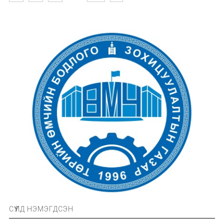
СҮҮЛД НЭМЭГДСЭН