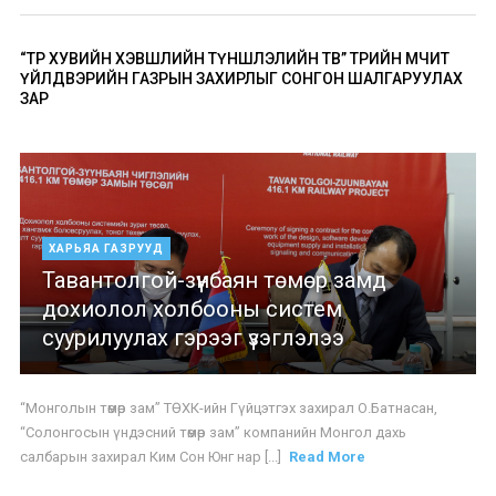
“ТӨР ХУВИЙН ХЭВШЛИЙН ТҮНШЛЭЛИЙН ТӨВ” ТӨРИЙН ӨМЧИТ
ҮЙЛДВЭРИЙН ГАЗРЫН ЗАХИРЛЫГ СОНГОН ШАЛГАРУУЛАХ
ЗАР
ХАРЬЯА ГАЗРУУД
Тавантолгой-зүүнбаян төмөр замд
дохиолол холбооны систем
суурилуулах гэрээг үзэглэлээ
“Монголын төмөр зам” ТӨХК-ийн Гүйцэтгэх захирал О.Батнасан,
“Солонгосын үндэсний төмөр зам” компанийн Монгол дахь
салбарын захирал Ким Сон Юнг нар [...]
Read More