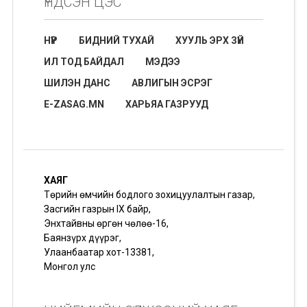
ҮНДСЭН ЦЭС
НҮҮР
БИДНИЙ ТУХАЙ
ХУУЛЬ ЭРХ ЗҮЙ
ИЛ ТОД БАЙДАЛ
МЭДЭЭ
ШИЛЭН ДАНС
АВЛИГЫН ЭСРЭГ
E-ZASAG.MN
ХАРЬЯА ГАЗРУУД
ХАЯГ
Төрийн өмчийн бодлого зохицуулалтын газар,
Засгийн газрын IX байр,
Энхтайвны өргөн чөлөө-16,
Баянзүрх дүүрэг,
Улаанбаатар хот-13381,
Монгол улс