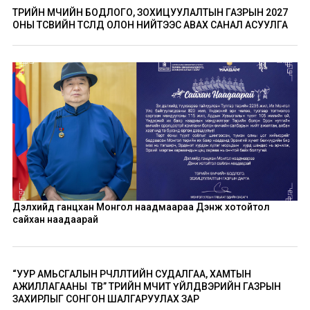
ТӨРИЙН ӨМЧИЙН БОДЛОГО, ЗОХИЦУУЛАЛТЫН ГАЗРЫН 2027
ОНЫ ТӨСВИЙН ТӨСӨЛД ОЛОН НИЙТЭЭС АВАХ САНАЛ АСУУЛГА
Дэлхийд ганцхан Монгол наадмаараа Дэнж хотойтол
сайхан наадаарай
“УУР АМЬСГАЛЫН ӨӨРЧЛӨЛТИЙН СУДАЛГАА, ХАМТЫН
АЖИЛЛАГААНЫ ТӨВ” ТӨРИЙН ӨМЧИТ ҮЙЛДВЭРИЙН ГАЗРЫН
ЗАХИРЛЫГ СОНГОН ШАЛГАРУУЛАХ ЗАР