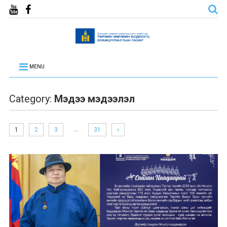
MENU
Category:
Мэдээ мэдээлэл
…
1
2
3
31