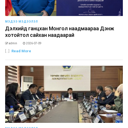
МЭДЭЭ МЭДЭЭЛЭЛ
Дэлхийд ганцхан Монгол наадмаараа Дэнж
хотойтол сайхан наадаарай
admin
2026-07-09
[...]
Read More