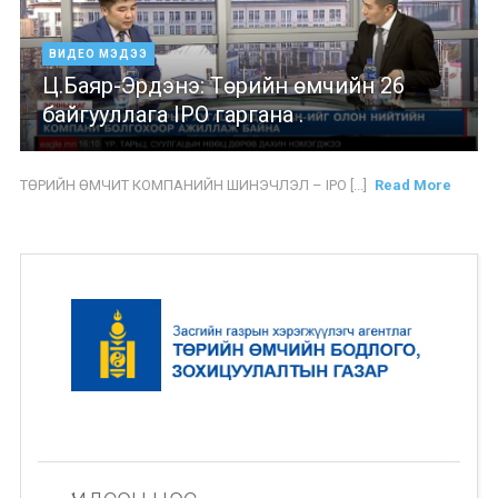
ВИДЕО МЭДЭЭ
Ц.Баяр-Эрдэнэ: Төрийн өмчийн 26
байгууллага IPO гаргана .
ТӨРИЙН ӨМЧИТ КОМПАНИЙН ШИНЭЧЛЭЛ – IPO [...]
Read More