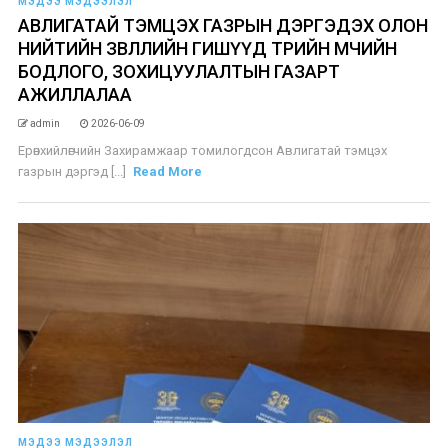
МЭДЭЭ МЭДЭЭЛЭЛ
АВЛИГАТАЙ ТЭМЦЭХ ГАЗРЫН ДЭРГЭДЭХ ОЛОН
НИЙТИЙН ЗӨВЛӨЛИЙН ГИШҮҮД ТӨРИЙН ӨМЧИЙН
БОДЛОГО, ЗОХИЦУУЛАЛТЫН ГАЗАРТ
АЖИЛЛАЛАА
admin
2026-06-09
Ерөнхийлөгчийн Захирамжаар томилогдсон Авлигатай тэмцэх
газрын дэргэд [...]
Read More
МЭДЭЭ МЭДЭЭЛЭЛ