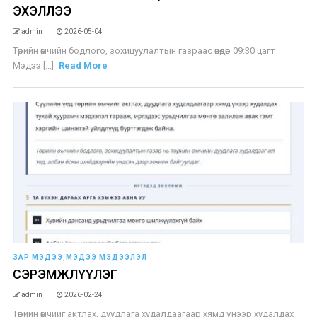
ЭХЭЛЛЭЭ​
admin
2026-05-04
Төрийн өмчийн бодлого, зохицуулалтын газраас өнөөдөр 09:30 цагт
Мэдээ [...]
Read More
ЗАР МЭДЭЭ
,
МЭДЭЭ МЭДЭЭЛЭЛ
СЭРЭМЖЛҮҮЛЭГ
admin
2026-02-24
Төрийн өмчийг актлах, дуудлага худалдаагаар хямд үнээр худалдах