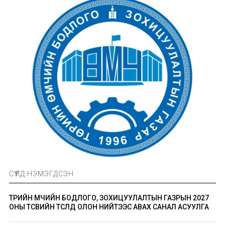
СҮҮЛД НЭМЭГДСЭН
ТӨРИЙН ӨМЧИЙН БОДЛОГО, ЗОХИЦУУЛАЛТЫН ГАЗРЫН 2027
ОНЫ ТӨСВИЙН ТӨСӨЛД ОЛОН НИЙТЭЭС АВАХ САНАЛ АСУУЛГА