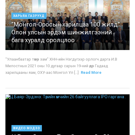
ХАРЬЯА ГАЗРУУД
“Монгол-Оросын харилцаа 100 жилд”
Олон улсын эрдэм шинжилгээний
бага хуралд оролцлоо
"Улаанбаатар төмөр зам" ХНН-ийн Нэгдүгээр орлогч дарга И.В
Милостных 2021 оны 10 дугаар сарын 19-ний өдөр Гадаад
харилцааны яам, ОХУ-аас Монгол Ул [...]
Read More
ВИДЕО МЭДЭЭ