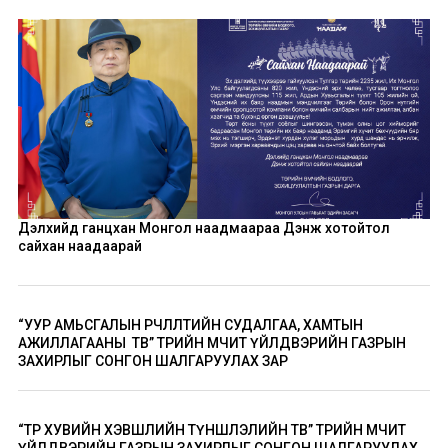
Дэлхийд ганцхан Монгол наадмаараа Дэнж хотойтол
сайхан наадаарай
“УУР АМЬСГАЛЫН ӨӨРЧЛӨЛТИЙН СУДАЛГАА, ХАМТЫН
АЖИЛЛАГААНЫ ТӨВ” ТӨРИЙН ӨМЧИТ ҮЙЛДВЭРИЙН ГАЗРЫН
ЗАХИРЛЫГ СОНГОН ШАЛГАРУУЛАХ ЗАР
“ТӨР ХУВИЙН ХЭВШЛИЙН ТҮНШЛЭЛИЙН ТӨВ” ТӨРИЙН ӨМЧИТ
ҮЙЛДВЭРИЙН ГАЗРЫН ЗАХИРЛЫГ СОНГОН ШАЛГАРУУЛАХ