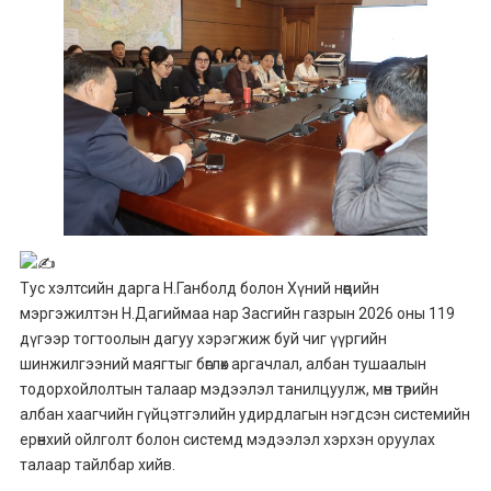
Тус хэлтсийн дарга Н.Ганболд болон Хүний нөөцийн
мэргэжилтэн Н.Дагиймаа нар Засгийн газрын 2026 оны 119
дүгээр тогтоолын дагуу хэрэгжиж буй чиг үүргийн
шинжилгээний маягтыг бөглөх аргачлал, албан тушаалын
тодорхойлолтын талаар мэдээлэл танилцуулж, мөн төрийн
албан хаагчийн гүйцэтгэлийн удирдлагын нэгдсэн системийн
ерөнхий ойлголт болон системд мэдээлэл хэрхэн оруулах
талаар тайлбар хийв.