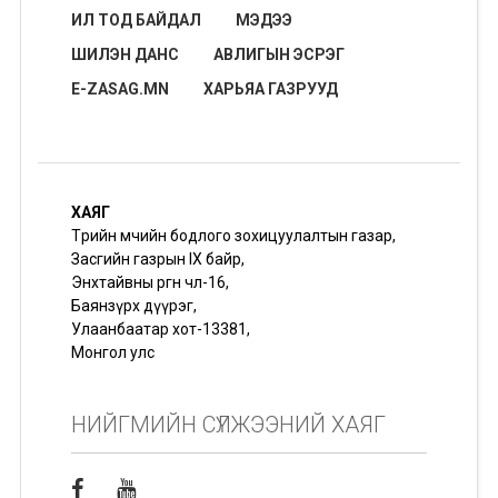
ИЛ ТОД БАЙДАЛ
МЭДЭЭ
ШИЛЭН ДАНС
АВЛИГЫН ЭСРЭГ
E-ZASAG.MN
ХАРЬЯА ГАЗРУУД
ХАЯГ
Төрийн өмчийн бодлого зохицуулалтын газар,
Засгийн газрын IX байр,
Энхтайвны өргөн чөлөө-16,
Баянзүрх дүүрэг,
Улаанбаатар хот-13381,
Монгол улс
НИЙГМИЙН СҮЛЖЭЭНИЙ ХАЯГ