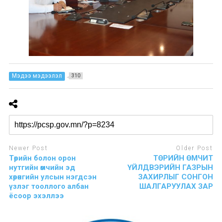
Мэдээ мэдээлэл
310
Newer Post
Older Post
Төрийн болон орон
ТӨРИЙН ӨМЧИТ
нутгийн өмчийн эд
ҮЙЛДВЭРИЙН ГАЗРЫН
хөрөнгийн улсын нэгдсэн
ЗАХИРЛЫГ СОНГОН
үзлэг тооллого албан
ШАЛГАРУУЛАХ ЗАР
ёсоор эхэллээ