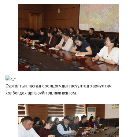
Сургалтын төгсгөлд оролцогчдын асуултад хариулт өгч,
холбогдох арга зүйн зөвлөмж өгсөн юм.