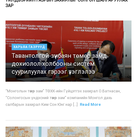
ЗАР
ХАРЬЯА ГАЗРУУД
Тавантолгой-зүүнбаян төмөр замд
дохиолол холбооны систем
суурилуулах гэрээг үзэглэлээ
“Монголын төмөр зам” ТӨХК-ийн Гүйцэтгэх захирал О.Батнасан,
“Солонгосын үндэсний төмөр зам” компанийн Монгол дахь
салбарын захирал Ким Сон Юнг нар [...]
Read More