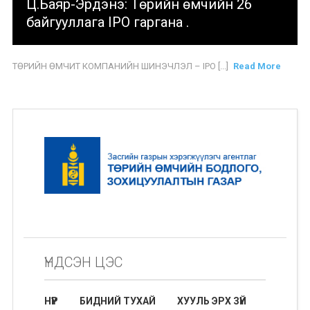
Ц.Баяр-Эрдэнэ: Төрийн өмчийн 26
байгууллага IPO гаргана .
ТӨРИЙН ӨМЧИТ КОМПАНИЙН ШИНЭЧЛЭЛ – IPO [...]
Read More
ҮНДСЭН ЦЭС
НҮҮР
БИДНИЙ ТУХАЙ
ХУУЛЬ ЭРХ ЗҮЙ