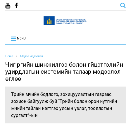
MENU
Home
Мэдээ мэдээлэл
Чиг үүргийн шинжилгээ болон гүйцэтгэлийн
удирдлагын системийн талаар мэдээлэл
өглөө
Төрийн өмчийн бодлого, зохицуулалтын газраас
зохион байгуулж буй “Төрийн болон орон нутгийн
өмчийн тайлан нэгтгэх улсын үзлэг, тооллогын
сургалт”-ын