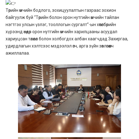
Төрийн өмчийн бодлого, зохицуулалтын газраас зохион
байгуулж буй “Төрийн болон орон нутгийн өмчийн тайлан
нэгтгэх улсын үзлэг, тооллогын сургалт”-ын хөтөлбөрийн
хүрээнд өнөөдөр орон нутгийн өмчийн харилцааны асуудал
хариуцсан төлөөлөл болон холбогдох албан хаагчдад Захиргаа,
удирдлагын хэлтсээс мэдээлэл өгч, арга зүйн зөвлөгөө өгч
ажиллалаа.