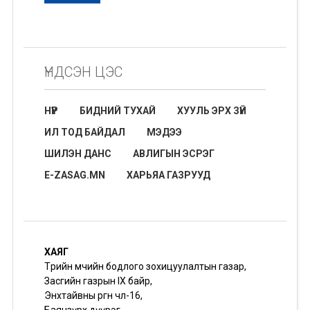
ҮНДСЭН ЦЭС
НҮҮР
БИДНИЙ ТУХАЙ
ХУУЛЬ ЭРХ ЗҮЙ
ИЛ ТОД БАЙДАЛ
МЭДЭЭ
ШИЛЭН ДАНС
АВЛИГЫН ЭСРЭГ
E-ZASAG.MN
ХАРЬЯА ГАЗРУУД
ХАЯГ
Төрийн өмчийн бодлого зохицуулалтын газар,
Засгийн газрын IX байр,
Энхтайвны өргөн чөлөө-16,