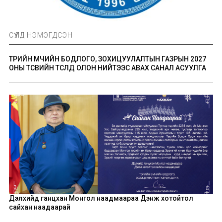
СҮҮЛД НЭМЭГДСЭН
ТӨРИЙН ӨМЧИЙН БОДЛОГО, ЗОХИЦУУЛАЛТЫН ГАЗРЫН 2027
ОНЫ ТӨСВИЙН ТӨСӨЛД ОЛОН НИЙТЭЭС АВАХ САНАЛ АСУУЛГА
Дэлхийд ганцхан Монгол наадмаараа Дэнж хотойтол
сайхан наадаарай