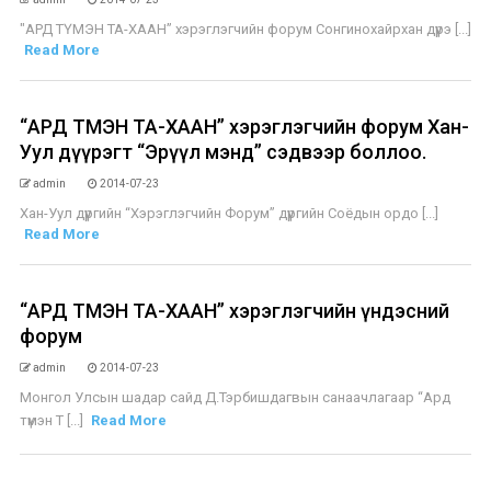
"АРД ТҮМЭН ТА-ХААН” хэрэглэгчийн форум Сонгинохайрхан дүүрэ [...]
Read More
“АРД ТҮМЭН ТА-ХААН” хэрэглэгчийн форум Хан-
Уул дүүрэгт “Эрүүл мэнд” сэдвээр боллоо.
admin
2014-07-23
Хан-Уул дүүргийн “Хэрэглэгчийн Форум” дүүргийн Соёдын ордо [...]
Read More
“АРД ТҮМЭН ТА-ХААН” хэрэглэгчийн үндэсний
форум
admin
2014-07-23
Монгол Улсын шадар сайд Д.Тэрбишдагвын санаачлагаар “Ард
түмэн Т [...]
Read More