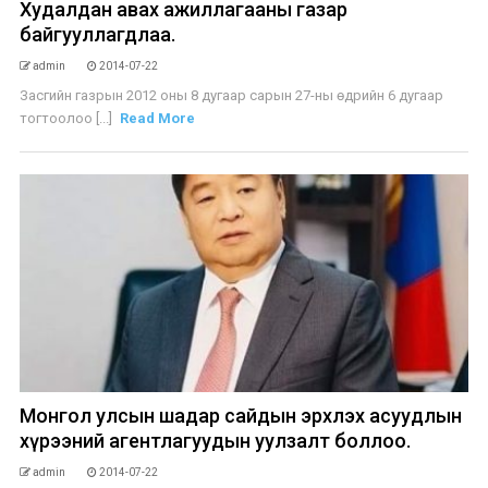
Худалдан авах ажиллагааны газар
байгууллагдлаа.
admin
2014-07-22
Засгийн газрын 2012 оны 8 дугаар сарын 27-ны өдрийн 6 дугаар
тогтоолоо [...]
Read More
Монгол улсын шадар сайдын эрхлэх асуудлын
хүрээний агентлагуудын уулзалт боллоо.
admin
2014-07-22