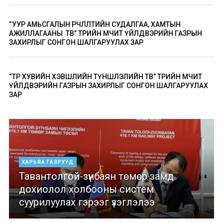
“УУР АМЬСГАЛЫН ӨӨРЧЛӨЛТИЙН СУДАЛГАА, ХАМТЫН
АЖИЛЛАГААНЫ ТӨВ” ТӨРИЙН ӨМЧИТ ҮЙЛДВЭРИЙН ГАЗРЫН
ЗАХИРЛЫГ СОНГОН ШАЛГАРУУЛАХ ЗАР
“ТӨР ХУВИЙН ХЭВШЛИЙН ТҮНШЛЭЛИЙН ТӨВ” ТӨРИЙН ӨМЧИТ
ҮЙЛДВЭРИЙН ГАЗРЫН ЗАХИРЛЫГ СОНГОН ШАЛГАРУУЛАХ
ЗАР
ХАРЬЯА ГАЗРУУД
Тавантолгой-зүүнбаян төмөр замд
дохиолол холбооны систем
суурилуулах гэрээг үзэглэлээ