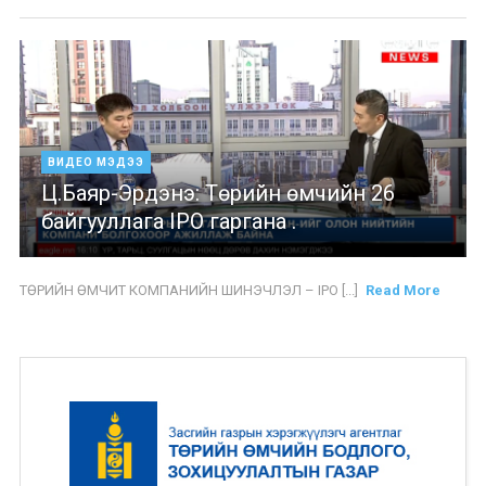
ВИДЕО МЭДЭЭ
Ц.Баяр-Эрдэнэ: Төрийн өмчийн 26
байгууллага IPO гаргана .
ТӨРИЙН ӨМЧИТ КОМПАНИЙН ШИНЭЧЛЭЛ – IPO [...]
Read More