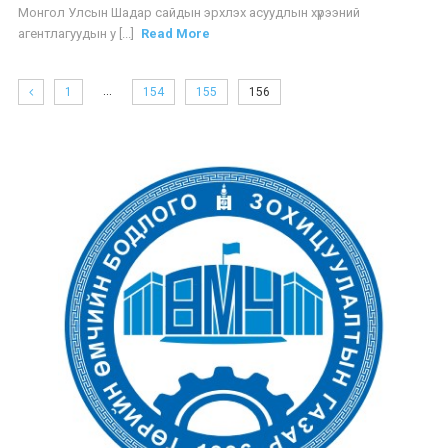
Монгол Улсын Шадар сайдын эрхлэх асуудлын хүрээний
агентлагуудын у [...]
Read More
…
1
154
155
156