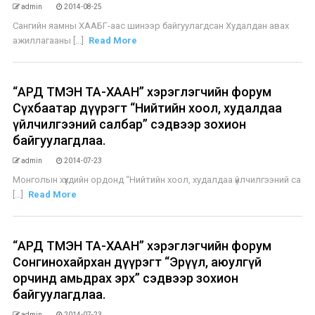
admin
2014-08-25
Сангийн яамны ХААБГ-аас шинээр байгуулагдсан Худалдан авах
ажиллагааны [...]
Read More
“АРД ТҮМЭН ТА-ХААН” хэрэглэгчийн форум
Сүхбаатар дүүрэгт “Нийтийн хоол, худалдаа
үйлчилгээний салбар” сэдвээр зохион
байгуулагдлаа.
admin
2014-07-23
Монголын хүүхдийн ордонд “Нийтийн хоол, худалдаа үйлчилгээний са
[...]
Read More
“АРД ТҮМЭН ТА-ХААН” хэрэглэгчийн форум
Сонгинохайрхан дүүрэгт “Эрүүл, аюулгүй
орчинд амьдрах эрх” сэдвээр зохион
байгуулагдлаа.
admin
2014-07-23