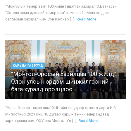
“Монголын төмөр зам” ТӨХК-ийн Гүйцэтгэх захирал О.Батнасан,
“Солонгосын үндэсний төмөр зам” компанийн Монгол дахь
салбарын захирал Ким Сон Юнг нар [...]
Read More
ХАРЬЯА ГАЗРУУД
“Монгол-Оросын харилцаа 100 жилд”
Олон улсын эрдэм шинжилгээний
бага хуралд оролцлоо
"Улаанбаатар төмөр зам" ХНН-ийн Нэгдүгээр орлогч дарга И.В
Милостных 2021 оны 10 дугаар сарын 19-ний өдөр Гадаад
харилцааны яам, ОХУ-аас Монгол Ул [...]
Read More