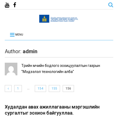
MENU
Author:
admin
Төрийн өмчийн бодлого зохицуулалтын газрын
"Мэдээлэл технологийн алба"
…
1
154
155
156
Худалдан авах ажиллагааны мэргэшлийн
сургалтыг зохион байгууллаа.