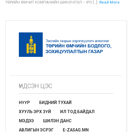
ТӨРИЙН ӨМЧИТ КОМПАНИЙН ШИНЭЧЛЭЛ – IPO [...]
Read More
ҮНДСЭН ЦЭС
НҮҮР
БИДНИЙ ТУХАЙ
ХУУЛЬ ЭРХ ЗҮЙ
ИЛ ТОД БАЙДАЛ
МЭДЭЭ
ШИЛЭН ДАНС
АВЛИГЫН ЭСРЭГ
E-ZASAG.MN