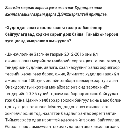
Засгийн газрын хэрэгжүүлэгч агентлаг Худалдан авах
ажиллагааны газрын дарга Д.Энхжаргалтай ярилцлаа.
-Худалдан авах ажиллагааны газар албан ёсоор
байгуулагдаад хэдхэн сарыг үдэж байна. Танайх өнгөрсөн
хугацаанд ямар ажил амжуулав?
-Шинэчлэлийн Засгийн газрын 2012-2016 оны үйл
ажиллагааны мөрийн хөтөлбөрийг хэрэгжүүлэх төлөвлөгөөнд
тендерийн будлиан, авлига, хээл хахуулийг халах зорилгоор
төсвийн хөрөнгөөр бараа, ажил, үйлчилгээ худалдан авах үйл
ажиллагааг 100 хувь онлайн хэлбэрт шилжүүлэхээр тусгасан.
Энэхүү зорилтын хүрээнд манайхаас энэ онд зарлах нийт
тендерийн 20-35 хувийг цахим хэлбэрээр зохион байгуулах
гэж байна. Цахим хэлбэрээр зохион байгуулах нь цаас болон
цаг хугацааг хэмнэнэ. Мөн худалдан авах ажиллагааг
хөнгөвчлөх, ил тод, нээлттэй байдлыг хангах эерэг талтай.
Тиймээс хоёр удаа нээлттэй өдөрлөгийг зохион байгууллаа.
Өдөрлөгөөр дамжуулан цахим худалдан авах ажиллагааны