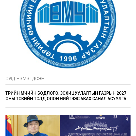
СҮҮЛД НЭМЭГДСЭН
ТӨРИЙН ӨМЧИЙН БОДЛОГО, ЗОХИЦУУЛАЛТЫН ГАЗРЫН 2027
ОНЫ ТӨСВИЙН ТӨСӨЛД ОЛОН НИЙТЭЭС АВАХ САНАЛ АСУУЛГА