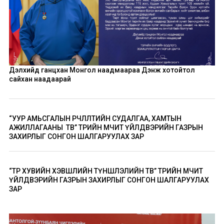
Дэлхийд ганцхан Монгол наадмаараа Дэнж хотойтол
сайхан наадаарай
“УУР АМЬСГАЛЫН ӨӨРЧЛӨЛТИЙН СУДАЛГАА, ХАМТЫН
АЖИЛЛАГААНЫ ТӨВ” ТӨРИЙН ӨМЧИТ ҮЙЛДВЭРИЙН ГАЗРЫН
ЗАХИРЛЫГ СОНГОН ШАЛГАРУУЛАХ ЗАР
“ТӨР ХУВИЙН ХЭВШЛИЙН ТҮНШЛЭЛИЙН ТӨВ” ТӨРИЙН ӨМЧИТ
ҮЙЛДВЭРИЙН ГАЗРЫН ЗАХИРЛЫГ СОНГОН ШАЛГАРУУЛАХ
ЗАР