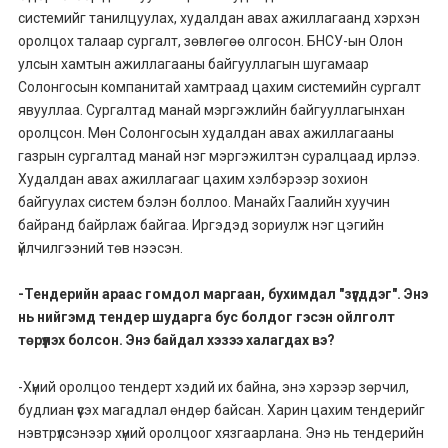
системийг танилцуулах, худалдан авах ажиллагаанд хэрхэн
оролцох талаар сургалт, зөвлөгөө олгосон. БНСУ-ын Олон
улсын хамтын ажиллагааны байгууллагын шугамаар
Солонгосын компанитай хамтраад цахим системийн сургалт
явууллаа. Сургалтад манай мэргэжлийн байгууллагынхан
оролцсон. Мөн Солонгосын худалдан авах ажиллагааны
газрын сургалтад манай нэг мэргэжилтэн суралцаад ирлээ.
Худалдан авах ажиллагааг цахим хэлбэрээр зохион
байгуулах систем бэлэн боллоо. Манайх Гаалийн хуучин
байранд байрлаж байгаа. Иргэдэд зориулж нэг цэгийн
үйлчилгээний төв нээсэн.
-Тендерийн араас гомдол маргаан, бухимдал "зүүгддэг". Энэ
нь нийгэмд тендер шударга бус болдог гэсэн ойлголт
төрүүлэх болсон. Энэ байдал хэзээ халагдах вэ?
-Хүний оролцоо тендерт хэдий их байна, энэ хэрээр зөрчил,
будлиан үүсэх магадлал өндөр байсан. Харин цахим тендерийг
нэвтрүүлсэнээр хүний оролцоог хязгаарлана. Энэ нь тендерийн