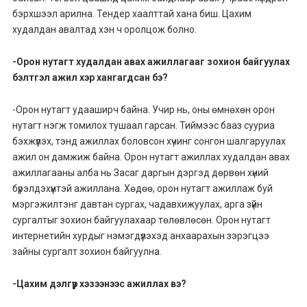
бэрхшээл арилна. Тендер хаалттай хана биш. Цахим
худалдан авалтад хэн ч оролцож болно.
-Орон нутагт худалдан авах ажиллагааг зохион байгуулах
бэлтгэл ажил хэр хангагдсан бэ?
-Орон нутагт удааширч байна. Учир нь, оны өмнөхөн орон
нутагт нэгж томилох тушаал гарсан. Тиймээс бааз сууриа
бэхжүүлэх, тэнд ажиллах боловсон хүчинг сонгон шалгаруулах
ажил он дамжиж байна. Орон нутагт ажиллах худалдан авах
ажиллагааны алба нь Засаг даргын дэргэд дөрвөн хүний
бүрэлдэхүүнтэй ажиллана. Хөдөө, орон нутагт ажиллаж буй
мэргэжилтэнг давтан сургах, чадавхижуулах, арга зүйн
сургалтыг зохион байгуулахаар төлөвлөсөн. Орон нутагт
интернетийн хурдыг нэмэгдүүлэхэд анхаарахын зэрэгцээ
зайны сургалт зохион байгуулна.
-Цахим дэлгүүр хэзээнээс ажиллах вэ?