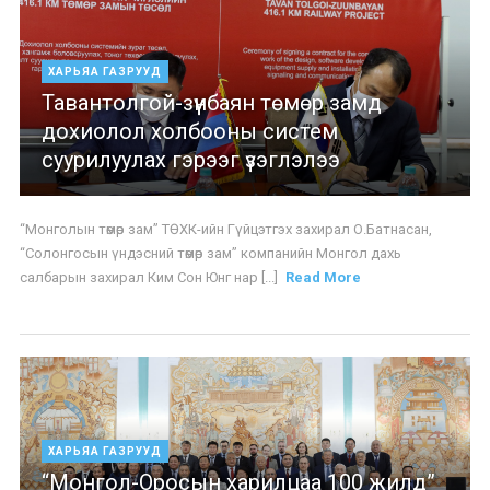
ХАРЬЯА ГАЗРУУД
Тавантолгой-зүүнбаян төмөр замд
дохиолол холбооны систем
суурилуулах гэрээг үзэглэлээ
“Монголын төмөр зам” ТӨХК-ийн Гүйцэтгэх захирал О.Батнасан,
“Солонгосын үндэсний төмөр зам” компанийн Монгол дахь
салбарын захирал Ким Сон Юнг нар [...]
Read More
ХАРЬЯА ГАЗРУУД
“Монгол-Оросын харилцаа 100 жилд”