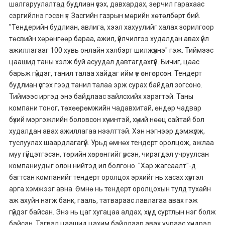
шалгаруулалтад будлиан үүсэх, давхардах, зөрчил гарахаас
сэргийлнэ гэсэн үг. Засгийн газрын мөрийн хөтөлбөрт бий.
"Тендерийн будлиан, авлига, хээл хахуулийг халах зорилгоор
төсвийн хөрөнгөөр бараа, ажил, үйлчилгээ худалдан авах үйл
ажиллагааг 100 хувь онлайн хэлбэрт шилжүүлнэ" гэж. Тиймээс
цаашид таны хэлж буй асуудал давтагдахгүй. Бичиг, цаас
барьж гүйдэг, танил талаа хайдаг ийм үе өнгөрсөн. Тендерт
будлиан үүсгэх гээд танил талаа эрж сурах байдал зогсоно.
Тиймээс иргэд энэ байдлаас зайлсхийх хэрэгтэй. Таны
компани тоног, төхөөрөмжийн чадавхитай, өндөр чадвар
бүхий мэргэжлийн боловсон хүчинтэй, хүний нөөц сайтай бол
худалдан авах ажиллагаа нээлттэй. Хэн нэгнээр дэмжүүлж,
туслуулах шаардлагагүй. Урьд өмнөх тендерт оролцож, ажлаа
муу гүйцэтгэсэн, төрийн хөрөнгийг үрсэн, чирэгдэл учруулсан
компаниудыг олон нийтэд ил болгоно. "Хар жагсаалт"-д
багтсан компанийг тендерт оролцох эрхийг нь хасах хүртэл
арга хэмжээг авна. Өмнө нь тендерт оролцохын тулд тухайн
аж ахуйн нэгж банк, гааль, татвараас лавлагаа авах гэж
гүйдэг байсан. Энэ нь цаг хугацаа алдах, хүнд суртлын нэг болж
байсан. Тэгвэл цаашид цахим байдлаар авах учраас хүндрэл