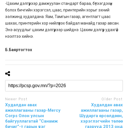
-Цахим дэлгүүрээр дамжуулан стандарт бараа, бүтээгдэхүүн
болох бичгийн хэрэгсэл, цаас, принтерийн хорыг эхний
ээлжинд худалдана. Яам, Тамгын газар, агентлагт цаас
шахах, принтерийн хор нийлүүлэх байдал манайд газар авсан.
Энэ асуудлыг цахим дэлгүүрээр шийднэ. Цахим дэлгүүр удахгүй
нээлтээ хийнэ.
Б.Баяртогтох
Newer Post
Older Post
Худалдан авах
Худалдан авах
ажиллагааны газар-Mercy
ажиллагааны газар,
Corps Олон улсын
Шударга өрсөлдөөн,
байгууллагатай “Санамж
хэрэглэгчийн төлөө
бичиг”-т гарын үсэг
газрууд 2013 онд