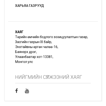
ХАРЬЯА ГАЗРУУД
ХАЯГ
Төрийн өмчийн бодлого зохицуулалтын газар,
Засгийн газрын IX байр,
Энхтайвны өргөн чөлөө-16,
Баянзүрх дүүрэг,
Улаанбаатар хот-13381,
Монгол улс
НИЙГМИЙН СҮЛЖЭЭНИЙ ХАЯГ