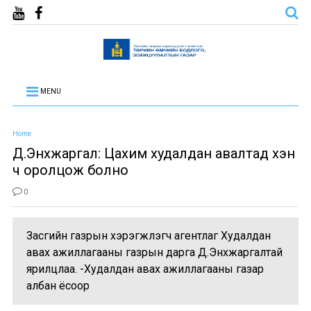
MENU
Home
Д.Энхжаргал: Цахим худалдан авалтад хэн
ч оролцож болно
0
Засгийн газрын хэрэгжүүлэгч агентлаг Худалдан
авах ажиллагааны газрын дарга Д.Энхжаргалтай
ярилцлаа. -Худалдан авах ажиллагааны газар
албан ёсоор