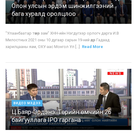
Олон улсын эрдэм шинжилгээний
бага хуралд оролцлоо
"Улаанбаатар төмөр зам" ХНН-ийн Нэгдүгээр орлогч дарга И.В
Милостных 2021 оны 10 дугаар сарын 19-ний өдөр Гадаад
харилцааны яам, ОХУ-аас Монгол Ул [...]
Read More
ВИДЕО МЭДЭЭ
Ц.Баяр-Эрдэнэ: Төрийн өмчийн 26
байгууллага IPO гаргана .