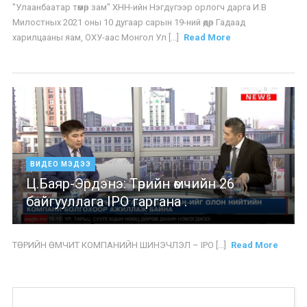
"Улаанбаатар төмөр зам" ХНН-ийн Нэгдүгээр орлогч дарга И.В
Милостных 2021 оны 10 дугаар сарын 19-ний өдөр Гадаад
харилцааны яам, ОХУ-аас Монгол Ул [...]
Read More
ВИДЕО МЭДЭЭ
Ц.Баяр-Эрдэнэ: Төрийн өмчийн 26
байгууллага IPO гаргана .
ТӨРИЙН ӨМЧИТ КОМПАНИЙН ШИНЭЧЛЭЛ – IPO [...]
Read More