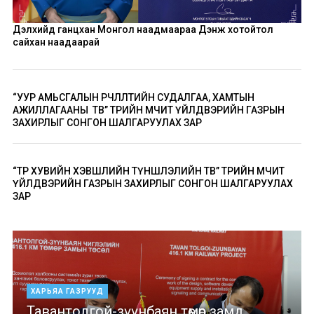
Дэлхийд ганцхан Монгол наадмаараа Дэнж хотойтол
сайхан наадаарай
“УУР АМЬСГАЛЫН ӨӨРЧЛӨЛТИЙН СУДАЛГАА, ХАМТЫН
АЖИЛЛАГААНЫ ТӨВ” ТӨРИЙН ӨМЧИТ ҮЙЛДВЭРИЙН ГАЗРЫН
ЗАХИРЛЫГ СОНГОН ШАЛГАРУУЛАХ ЗАР
“ТӨР ХУВИЙН ХЭВШЛИЙН ТҮНШЛЭЛИЙН ТӨВ” ТӨРИЙН ӨМЧИТ
ҮЙЛДВЭРИЙН ГАЗРЫН ЗАХИРЛЫГ СОНГОН ШАЛГАРУУЛАХ
ЗАР
ХАРЬЯА ГАЗРУУД
Тавантолгой-зүүнбаян төмөр замд