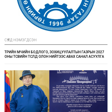
СҮҮЛД НЭМЭГДСЭН
ТӨРИЙН ӨМЧИЙН БОДЛОГО, ЗОХИЦУУЛАЛТЫН ГАЗРЫН 2027
ОНЫ ТӨСВИЙН ТӨСӨЛД ОЛОН НИЙТЭЭС АВАХ САНАЛ АСУУЛГА