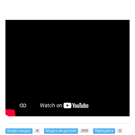
Видео мэдээ
Мэдээ мэдээлэл
Ярилцлага
4
310
3