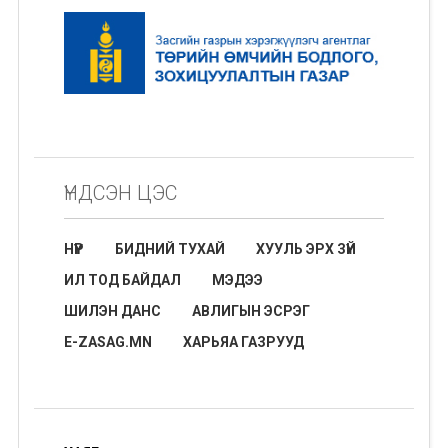
ҮНДСЭН ЦЭС
НҮҮР
БИДНИЙ ТУХАЙ
ХУУЛЬ ЭРХ ЗҮЙ
ИЛ ТОД БАЙДАЛ
МЭДЭЭ
ШИЛЭН ДАНС
АВЛИГЫН ЭСРЭГ
E-ZASAG.MN
ХАРЬЯА ГАЗРУУД