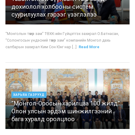
дохиолол холбооны систем
суурилуулах гэрээг үзэглэлээ
“Монголын төмөр зам” ТӨХК-ийн Гүйцэтгэх захирал О.Батнасан,
“Солонгосын үндэсний төмөр зам” компанийн Монгол дахь
салбарын захирал Ким Сон Юнг нар [...]
Read More
ХАРЬЯА ГАЗРУУД
“Монгол-Оросын харилцаа 100 жилд”
Олон улсын эрдэм шинжилгээний
бага хуралд оролцлоо