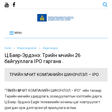
MENU
Home
Мэдээ мэдээлэл
Видео мэдээ
Ц.Баяр-Эрдэнэ: Төрийн өмчийн 26
байгууллага IPO гаргана .
ТӨРИЙН ӨМЧИТ КОМПАНИЙН ШИНЭЧЛЭЛ – IPO
“ТӨРИЙН ӨМЧИТ КОМПАНИЙН ШИНЭЧЛЭЛ – IPO” -ийн талаар
Төрийн өмчийн удирдлага, зохицуулалтын хэлтсийн дарга
Ц.Баяр-Эрдэнэ Eagle телевизийн зочины цаг нэвтрүүлэгт
уригдан орж дэлгэрэнгүй ярилцлага өглөө.