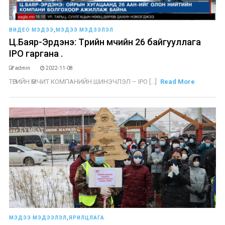
ВИДЕО МЭДЭЭ
,
МЭДЭЭ МЭДЭЭЛЭЛ
Ц.Баяр-Эрдэнэ: Төрийн өмчийн 26 байгууллага
IPO гаргана .
admin
2022-11-08
ТӨРИЙН ӨМЧИТ КОМПАНИЙН ШИНЭЧЛЭЛ – IPO [...]
Read More
МЭДЭЭ МЭДЭЭЛЭЛ
,
ЯРИЛЦЛАГА