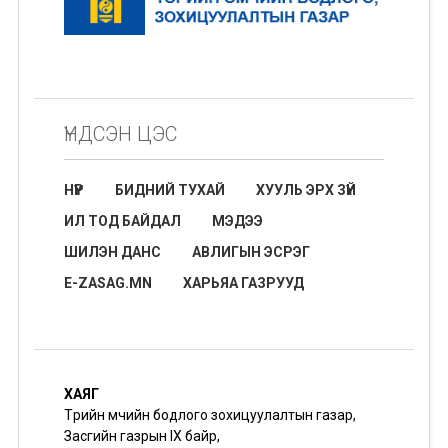
ҮНДСЭН ЦЭС
НҮҮР
БИДНИЙ ТУХАЙ
ХУУЛЬ ЭРХ ЗҮЙ
ИЛ ТОД БАЙДАЛ
МЭДЭЭ
ШИЛЭН ДАНС
АВЛИГЫН ЭСРЭГ
E-ZASAG.MN
ХАРЬЯА ГАЗРУУД
ХАЯГ
Төрийн өмчийн бодлого зохицуулалтын газар,
Засгийн газрын IX байр,