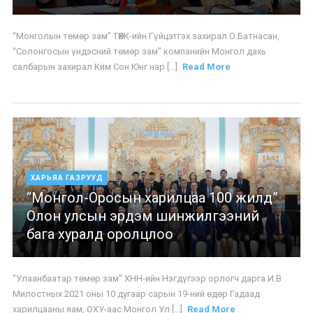
“Монголын төмөр зам” ТӨХК-ийн Гүйцэтгэх захирал О.Батнасан,
“Солонгосын үндэсний төмөр зам” компанийн Монгол дахь
салбарын захирал Ким Сон Юнг нар [...]
Read More
ХАРЬЯА ГАЗРУУД
“Монгол-Оросын харилцаа 100 жилд”
Олон улсын эрдэм шинжилгээний
бага хуралд оролцлоо
"Улаанбаатар төмөр зам" ХНН-ийн Нэгдүгээр орлогч дарга И.В
Милостных 2021 оны 10 дугаар сарын 19-ний өдөр Гадаад
харилцааны яам, ОХУ-аас Монгол Ул [...]
Read More