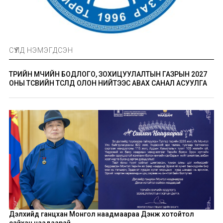
СҮҮЛД НЭМЭГДСЭН
ТӨРИЙН ӨМЧИЙН БОДЛОГО, ЗОХИЦУУЛАЛТЫН ГАЗРЫН 2027
ОНЫ ТӨСВИЙН ТӨСӨЛД ОЛОН НИЙТЭЭС АВАХ САНАЛ АСУУЛГА
Дэлхийд ганцхан Монгол наадмаараа Дэнж хотойтол