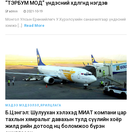
“ТЭРБУМ МОД” үндэсний хөдөлгөөнд нэгдэв
admin
2021-10-19
Монгол Улсын Ерөнхийлөгч У.Хүрэлсүхийн санаачилгаар үндэсний
хэмжэ [...]
Read More
МЭДЭЭ МЭДЭЭЛЭЛ
,
ЯРИЛЦЛАГА
Б.Цэнгэл: Шулуухан хэлэхэд МИАТ компани цар
тахлын хямралыг давахын тулд сүүлийн хоёр
жилд өөрийн дотоод нөөц боломжоо бүрэн