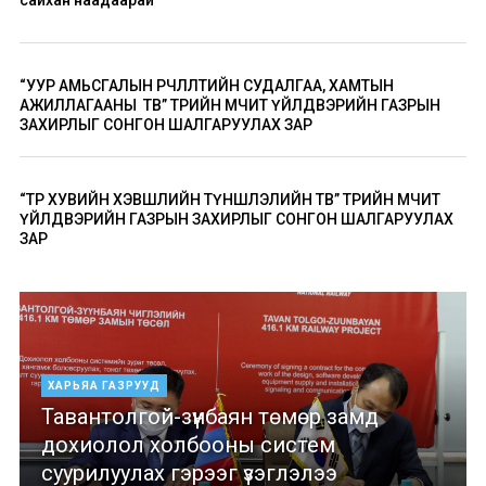
сайхан наадаарай
“УУР АМЬСГАЛЫН ӨӨРЧЛӨЛТИЙН СУДАЛГАА, ХАМТЫН
АЖИЛЛАГААНЫ ТӨВ” ТӨРИЙН ӨМЧИТ ҮЙЛДВЭРИЙН ГАЗРЫН
ЗАХИРЛЫГ СОНГОН ШАЛГАРУУЛАХ ЗАР
“ТӨР ХУВИЙН ХЭВШЛИЙН ТҮНШЛЭЛИЙН ТӨВ” ТӨРИЙН ӨМЧИТ
ҮЙЛДВЭРИЙН ГАЗРЫН ЗАХИРЛЫГ СОНГОН ШАЛГАРУУЛАХ
ЗАР
ХАРЬЯА ГАЗРУУД
Тавантолгой-зүүнбаян төмөр замд
дохиолол холбооны систем
суурилуулах гэрээг үзэглэлээ