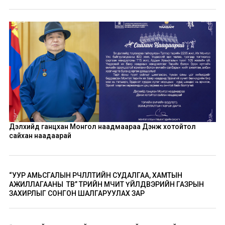
Дэлхийд ганцхан Монгол наадмаараа Дэнж хотойтол
сайхан наадаарай
“УУР АМЬСГАЛЫН ӨӨРЧЛӨЛТИЙН СУДАЛГАА, ХАМТЫН
АЖИЛЛАГААНЫ ТӨВ” ТӨРИЙН ӨМЧИТ ҮЙЛДВЭРИЙН ГАЗРЫН
ЗАХИРЛЫГ СОНГОН ШАЛГАРУУЛАХ ЗАР