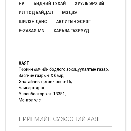
НҮҮР
БИДНИЙ ТУХАЙ
ХУУЛЬ ЭРХ ЗҮЙ
ИЛ ТОД БАЙДАЛ
МЭДЭЭ
ШИЛЭН ДАНС
АВЛИГЫН ЭСРЭГ
E-ZASAG.MN
ХАРЬЯА ГАЗРУУД
ХАЯГ
Төрийн өмчийн бодлого зохицуулалтын газар,
Засгийн газрын IX байр,
Энхтайвны өргөн чөлөө-16,
Баянзүрх дүүрэг,
Улаанбаатар хот-13381,
Монгол улс
НИЙГМИЙН СҮЛЖЭЭНИЙ ХАЯГ