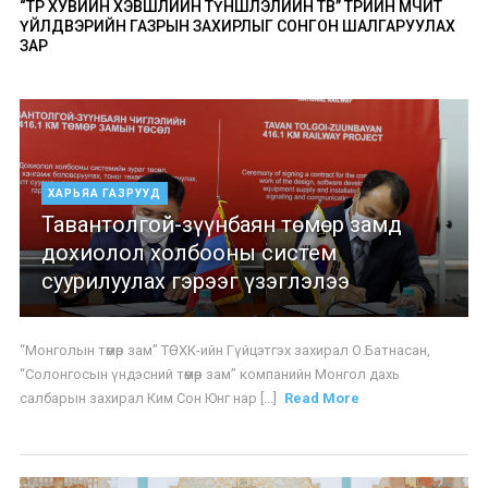
“ТӨР ХУВИЙН ХЭВШЛИЙН ТҮНШЛЭЛИЙН ТӨВ” ТӨРИЙН ӨМЧИТ
ҮЙЛДВЭРИЙН ГАЗРЫН ЗАХИРЛЫГ СОНГОН ШАЛГАРУУЛАХ
ЗАР
ХАРЬЯА ГАЗРУУД
Тавантолгой-зүүнбаян төмөр замд
дохиолол холбооны систем
суурилуулах гэрээг үзэглэлээ
“Монголын төмөр зам” ТӨХК-ийн Гүйцэтгэх захирал О.Батнасан,
“Солонгосын үндэсний төмөр зам” компанийн Монгол дахь
салбарын захирал Ким Сон Юнг нар [...]
Read More