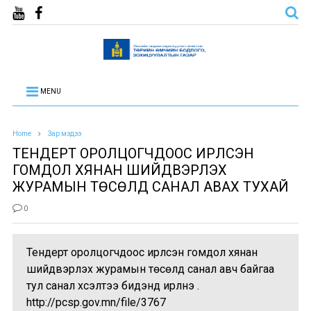
MENU
Home
Зар мэдээ
ТЕНДЕРТ ОРОЛЦОГЧДООС ИРҮҮЛСЭН
ГОМДОЛ ХЯНАН ШИЙДВЭРЛЭХ
ЖУРАМЫН ТӨСӨЛД САНАЛ АВАХ ТУХАЙ
0
Тендерт оролцогчдоос ирүүлсэн гомдол хянан
шийдвэрлэх журамын төсөлд санал авч байгаа
тул санал хүсэлтээ бидэнд ирүүлнэ үү.
http://pcsp.gov.mn/file/3767