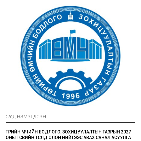
СҮҮЛД НЭМЭГДСЭН
ТӨРИЙН ӨМЧИЙН БОДЛОГО, ЗОХИЦУУЛАЛТЫН ГАЗРЫН 2027
ОНЫ ТӨСВИЙН ТӨСӨЛД ОЛОН НИЙТЭЭС АВАХ САНАЛ АСУУЛГА