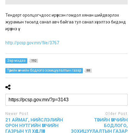
Тендерт оролцогчдоос ирүүлсэн гомдол хянан шийдвэрлэх
журамын төсөлд санал авч байгаа тул санал хүсэлтээ бидэнд
ирүүлнэ үү.
http://pcsp.gov.mn/file/3767
Зар мэдээ
192
Төрийн өмчийн бодлого зохицуулалтын газар
88
Newer Post
Older Post
21 АЙМАГ, НИЙСЛЭЛИЙН
ТӨРИЙН ӨМЧИЙН
ОРОН НУТГИЙН ӨМЧИЙН
БОДЛОГО,
ГАЗРЫН ҮЛ ХӨДЛӨХ
ЗОХИЦУУЛАЛТЫН ГАЗАР