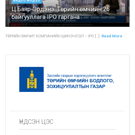
ВИДЕО МЭДЭЭ
Ц.Баяр-Эрдэнэ: Төрийн өмчийн 26
байгууллага IPO гаргана .
ТӨРИЙН ӨМЧИТ КОМПАНИЙН ШИНЭЧЛЭЛ – IPO [...]
Read More
ҮНДСЭН ЦЭС