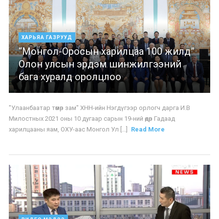
ХАРЬЯА ГАЗРУУД
“Монгол-Оросын харилцаа 100 жилд”
Олон улсын эрдэм шинжилгээний
бага хуралд оролцлоо
"Улаанбаатар төмөр зам" ХНН-ийн Нэгдүгээр орлогч дарга И.В
Милостных 2021 оны 10 дугаар сарын 19-ний өдөр Гадаад
харилцааны яам, ОХУ-аас Монгол Ул [...]
Read More