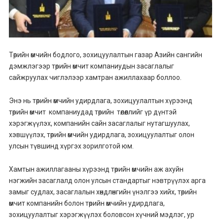
Төрийн өмчийн бодлого, зохицуулалтын газар Азийн сангийн
дэмжлэгээр төрийн өмчит компаниудын засаглалыг
сайжруулах чиглэлээр хамтран ажиллахаар боллоо.
Энэ нь төрийн өмчийн удирдлага, зохицуулалтын хүрээнд
төрийн өмчит компаниудад төрийн төлөөллийг үр дүнтэй
хэрэгжүүлэх, компанийн сайн засаглалыг нутагшуулах,
хэвшүүлэх, төрийн өмчийн удирдлага, зохицуулалтыг олон
улсын түвшинд хүргэх зорилготой юм.
Хамтын ажиллагааны хүрээнд төрийн өмчийн аж ахуйн
нэгжийн засаглалд олон улсын стандартыг нэвтрүүлэх арга
замыг судлах, засаглалын хөндлөнгийн үнэлгээ хийх, төрийн
өмчит компанийн болон төрийн өмчийн удирдлага,
зохицуулалтыг хэрэгжүүлэх боловсон хүчний мэдлэг, ур