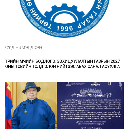
СҮҮЛД НЭМЭГДСЭН
ТӨРИЙН ӨМЧИЙН БОДЛОГО, ЗОХИЦУУЛАЛТЫН ГАЗРЫН 2027
ОНЫ ТӨСВИЙН ТӨСӨЛД ОЛОН НИЙТЭЭС АВАХ САНАЛ АСУУЛГА