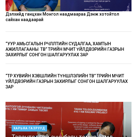
Дэлхийд ганцхан Монгол наадмаараа Дэнж хотойтол
сайхан наадаарай
“УУР АМЬСГАЛЫН ӨӨРЧЛӨЛТИЙН СУДАЛГАА, ХАМТЫН
АЖИЛЛАГААНЫ ТӨВ” ТӨРИЙН ӨМЧИТ ҮЙЛДВЭРИЙН ГАЗРЫН
ЗАХИРЛЫГ СОНГОН ШАЛГАРУУЛАХ ЗАР
“ТӨР ХУВИЙН ХЭВШЛИЙН ТҮНШЛЭЛИЙН ТӨВ” ТӨРИЙН ӨМЧИТ
ҮЙЛДВЭРИЙН ГАЗРЫН ЗАХИРЛЫГ СОНГОН ШАЛГАРУУЛАХ
ЗАР
ХАРЬЯА ГАЗРУУД
Тавантолгой-зүүнбаян төмөр замд