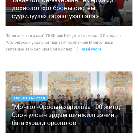
дохиолол холбооны систем
суурилуулах гэрээг үзэглэлээ
“Монголын төмөр зам” ТӨХК-ийн Гүйцэтгэх захирал О.Батнасан,
“Солонгосын үндэсний төмөр зам” компанийн Монгол дахь
салбарын захирал Ким Сон Юнг нар [...]
Read More
ХАРЬЯА ГАЗРУУД
“Монгол-Оросын харилцаа 100 жилд”
Олон улсын эрдэм шинжилгээний
бага хуралд оролцлоо