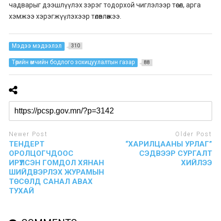
чадварыг дээшлүүлэх зэрэг тодорхой чиглэлээр төсөл, арга
хэмжээ хэрэгжүүлэхээр төлөвлөжээ.
Мэдээ мэдээлэл
310
Төрийн өмчийн бодлого зохицуулалтын газар
88
Newer Post
Older Post
ТЕНДЕРТ
“ХАРИЛЦААНЫ УРЛАГ”
ОРОЛЦОГЧДООС
СЭДВЭЭР СУРГАЛТ
ИРҮҮЛСЭН ГОМДОЛ ХЯНАН
ХИЙЛЭЭ
ШИЙДВЭРЛЭХ ЖУРАМЫН
ТӨСӨЛД САНАЛ АВАХ
ТУХАЙ