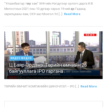
"Улаанбаатар төмөр зам" ХНН-ийн Нэгдүгээр орлогч дарга И.В
Милостных 2021 оны 10 дугаар сарын 19-ний өдөр Гадаад
харилцааны яам, ОХУ-аас Монгол Ул [...]
Read More
ВИДЕО МЭДЭЭ
Ц.Баяр-Эрдэнэ: Төрийн өмчийн 26
байгууллага IPO гаргана .
ТӨРИЙН ӨМЧИТ КОМПАНИЙН ШИНЭЧЛЭЛ – IPO [...]
Read More