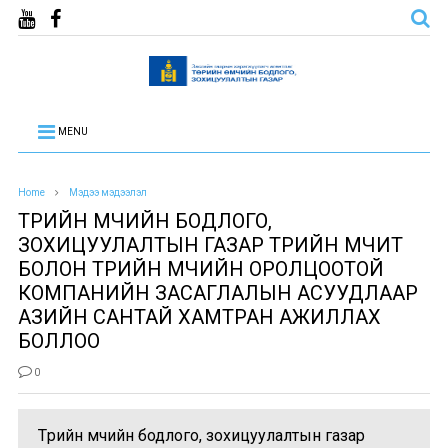
MENU
Home
Мэдээ мэдээлэл
ТӨРИЙН ӨМЧИЙН БОДЛОГО,
ЗОХИЦУУЛАЛТЫН ГАЗАР ТӨРИЙН ӨМЧИТ
БОЛОН ТӨРИЙН ӨМЧИЙН ОРОЛЦООТОЙ
КОМПАНИЙН ЗАСАГЛАЛЫН АСУУДЛААР
АЗИЙН САНТАЙ ХАМТРАН АЖИЛЛАХ
БОЛЛОО
0
Төрийн өмчийн бодлого, зохицуулалтын газар