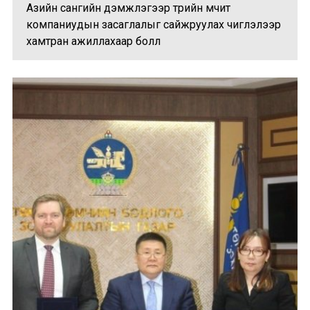
Азийн сангийн дэмжлэгээр төрийн өмчит
компаниудын засаглалыг сайжруулах чиглэлээр
хамтран ажиллахаар болл