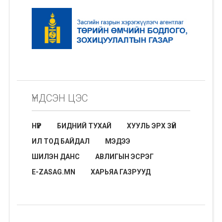
ҮНДСЭН ЦЭС
НҮҮР
БИДНИЙ ТУХАЙ
ХУУЛЬ ЭРХ ЗҮЙ
ИЛ ТОД БАЙДАЛ
МЭДЭЭ
ШИЛЭН ДАНС
АВЛИГЫН ЭСРЭГ
E-ZASAG.MN
ХАРЬЯА ГАЗРУУД