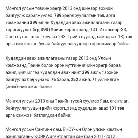
Монгол улсын төсвийн хөрөнгөөр 2013 онд шинээр зохион
байгуулж хэрэгжүүлэх
789
хөрөнгө оруулалтын төсөл, арга
хэмжээний
399
-ыг нь Худалдан авах ажиллагааны газар
хэрэгжүүлэх бөгөөд
390
(Өөрийн хэрэгцээнд-101, Их засвар-33,
Орон нутагт хэрэгжүүлэх 243, Төрийн нууцад хамаарах-13) төсөл
арга хэмжээ нь бусад байгууллагуудаар хэрэгжихээр байна.
Худалдан авах ажиллагааны газар 2013 онд Улсын
хэмжээнд Төрийн болон орон нутгийн өмчийн хөрөнгөөр бараа,
ажил, үйлчилгээ худалдан авах нийт
399
ажлыг зохион
байгуулах бөгөөд үүнээс
76
бараа,
252
ажил,
71
үйлчилгээ
(зөвлөх)-ний ажил байна.
Монгол улсын 2013 оны Төсвийн тухай хуулиар Яам, агентлаг,
байгууллагуудын өөрийн хэрэгцээнд худалдан авах 101 төсөл
арга хэмжээ батлагдсан байна.
Монгол улсын Сангийн яам, БНСУ-ын Олон улсын хамтын
ажиллагааны КОИКА агентлагтай хамтран 2011-2012