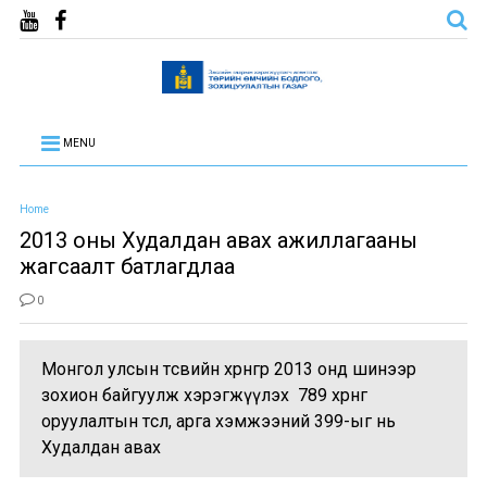
MENU
Home
2013 оны Худалдан авах ажиллагааны
жагсаалт батлагдлаа
0
Монгол улсын төсвийн хөрөнгөөр 2013 онд шинээр
зохион байгуулж хэрэгжүүлэх 789 хөрөнгө
оруулалтын төсөл, арга хэмжээний 399-ыг нь
Худалдан авах