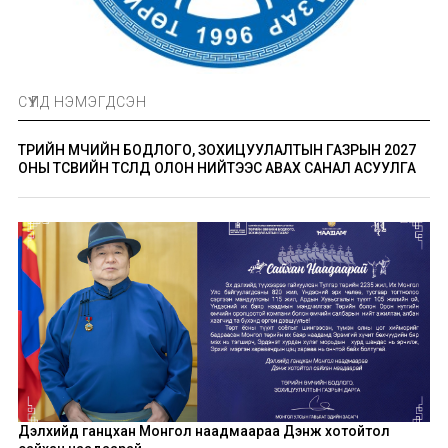
СҮҮЛД НЭМЭГДСЭН
ТӨРИЙН ӨМЧИЙН БОДЛОГО, ЗОХИЦУУЛАЛТЫН ГАЗРЫН 2027
ОНЫ ТӨСВИЙН ТӨСӨЛД ОЛОН НИЙТЭЭС АВАХ САНАЛ АСУУЛГА
Дэлхийд ганцхан Монгол наадмаараа Дэнж хотойтол