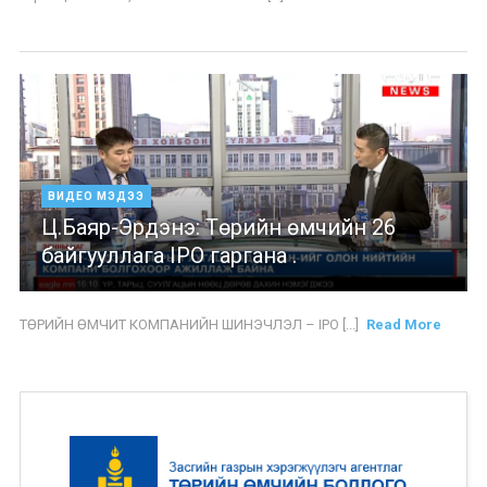
ВИДЕО МЭДЭЭ
Ц.Баяр-Эрдэнэ: Төрийн өмчийн 26
байгууллага IPO гаргана .
ТӨРИЙН ӨМЧИТ КОМПАНИЙН ШИНЭЧЛЭЛ – IPO [...]
Read More