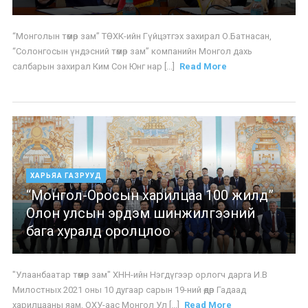
“Монголын төмөр зам” ТӨХК-ийн Гүйцэтгэх захирал О.Батнасан,
“Солонгосын үндэсний төмөр зам” компанийн Монгол дахь
салбарын захирал Ким Сон Юнг нар [...]
Read More
ХАРЬЯА ГАЗРУУД
“Монгол-Оросын харилцаа 100 жилд”
Олон улсын эрдэм шинжилгээний
бага хуралд оролцлоо
"Улаанбаатар төмөр зам" ХНН-ийн Нэгдүгээр орлогч дарга И.В
Милостных 2021 оны 10 дугаар сарын 19-ний өдөр Гадаад
харилцааны яам, ОХУ-аас Монгол Ул [...]
Read More