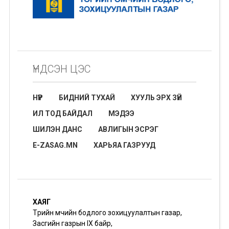
ҮНДСЭН ЦЭС
НҮҮР
БИДНИЙ ТУХАЙ
ХУУЛЬ ЭРХ ЗҮЙ
ИЛ ТОД БАЙДАЛ
МЭДЭЭ
ШИЛЭН ДАНС
АВЛИГЫН ЭСРЭГ
E-ZASAG.MN
ХАРЬЯА ГАЗРУУД
ХАЯГ
Төрийн өмчийн бодлого зохицуулалтын газар,
Засгийн газрын IX байр,