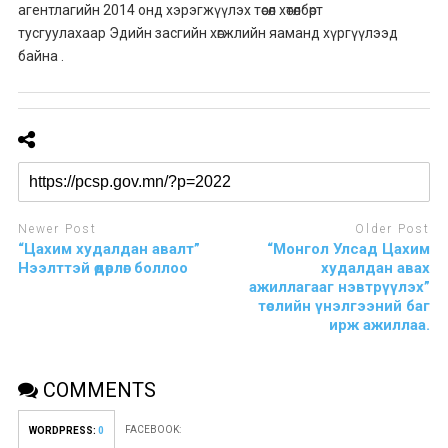
агентлагийн 2014 онд хэрэгжүүлэх төсөл хөтөлбөрт
тусгуулахаар Эдийн засгийн хөгжлийн яаманд хүргүүлээд
байна .
Newer Post
Older Post
“Цахим худалдан авалт”
“Монгол Улсад Цахим
Нээлттэй өдөрлөг боллоо
худалдан авах
ажиллагааг нэвтрүүлэх”
төслийн үнэлгээний баг
ирж ажиллаа.
COMMENTS
FACEBOOK:
WORDPRESS:
0