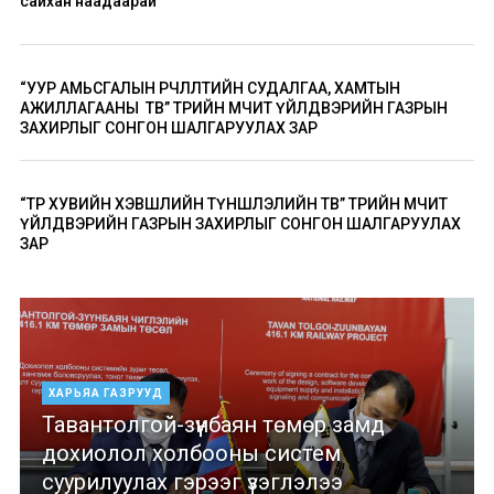
сайхан наадаарай
“УУР АМЬСГАЛЫН ӨӨРЧЛӨЛТИЙН СУДАЛГАА, ХАМТЫН
АЖИЛЛАГААНЫ ТӨВ” ТӨРИЙН ӨМЧИТ ҮЙЛДВЭРИЙН ГАЗРЫН
ЗАХИРЛЫГ СОНГОН ШАЛГАРУУЛАХ ЗАР
“ТӨР ХУВИЙН ХЭВШЛИЙН ТҮНШЛЭЛИЙН ТӨВ” ТӨРИЙН ӨМЧИТ
ҮЙЛДВЭРИЙН ГАЗРЫН ЗАХИРЛЫГ СОНГОН ШАЛГАРУУЛАХ
ЗАР
ХАРЬЯА ГАЗРУУД
Тавантолгой-зүүнбаян төмөр замд
дохиолол холбооны систем
суурилуулах гэрээг үзэглэлээ