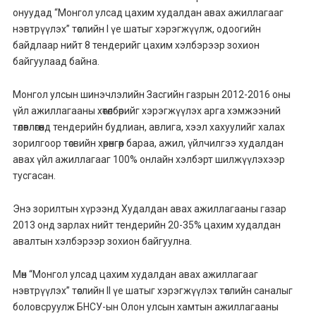
онуудад “Монгол улсад цахим худалдан авах ажиллагааг
нэвтрүүлэх” төслийн I үе шатыг хэрэгжүүлж, одоогийн
байдлаар нийт 8 тендерийг цахим хэлбэрээр зохион
байгуулаад байна.
Монгол улсын шинэчлэлийн Засгийн газрын 2012-2016 оны
үйл ажиллагааны хөтөлбөрийг хэрэгжүүлэх арга хэмжээний
төлөвлөгөөнд тендерийн будлиан, авлига, хээл хахуулийг халах
зорилгоор төсвийн хөрөнгөөр бараа, ажил, үйлчилгээ худалдан
авах үйл ажиллагааг 100% онлайн хэлбэрт шилжүүлэхээр
тусгасан.
Энэ зорилтын хүрээнд Худалдан авах ажиллагааны газар
2013 онд зарлах нийт тендерийн 20-35% цахим худалдан
авалтын хэлбэрээр зохион байгуулна.
Мөн “Монгол улсад цахим худалдан авах ажиллагааг
нэвтрүүлэх” төслийн II үе шатыг хэрэгжүүлэх төслийн саналыг
боловсруулж БНСУ-ын Олон улсын хамтын ажиллагааны