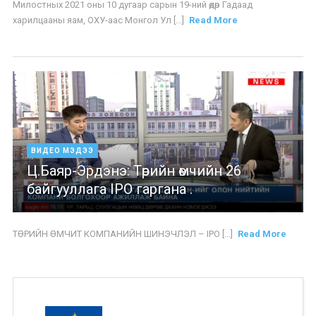
Милостных 2021 оны 10 дугаар сарын 19-ний өдөр Гадаад
харилцааны яам, ОХУ-аас Монгол Ул [...]
Read More
ВИДЕО МЭДЭЭ
Ц.Баяр-Эрдэнэ: Төрийн өмчийн 26
байгууллага IPO гаргана .
ТӨРИЙН ӨМЧИТ КОМПАНИЙН ШИНЭЧЛЭЛ – IPO [...]
Read More