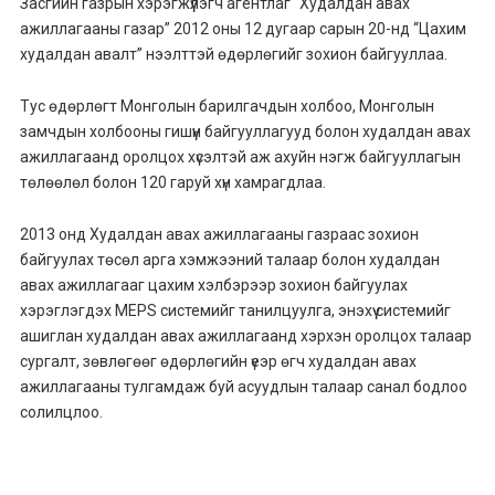
Засгийн газрын хэрэгжүүлэгч агентлаг “Худалдан авах
ажиллагааны газар” 2012 оны 12 дугаар сарын 20-нд “Цахим
худалдан авалт” нээлттэй өдөрлөгийг зохион байгууллаа.
Тус өдөрлөгт Монголын барилгачдын холбоо, Монголын
замчдын холбооны гишүүн байгууллагууд болон худалдан авах
ажиллагаанд оролцох хүсэлтэй аж ахуйн нэгж байгууллагын
төлөөлөл болон 120 гаруй хүн хамрагдлаа.
2013 онд Худалдан авах ажиллагааны газраас зохион
байгуулах төсөл арга хэмжээний талаар болон худалдан
авах ажиллагааг цахим хэлбэрээр зохион байгуулах
хэрэглэгдэх MEPS системийг танилцуулга, энэхүү системийг
ашиглан худалдан авах ажиллагаанд хэрхэн оролцох талаар
сургалт, зөвлөгөөг өдөрлөгийн үеэр өгч худалдан авах
ажиллагааны тулгамдаж буй асуудлын талаар санал бодлоо
солилцлоо.