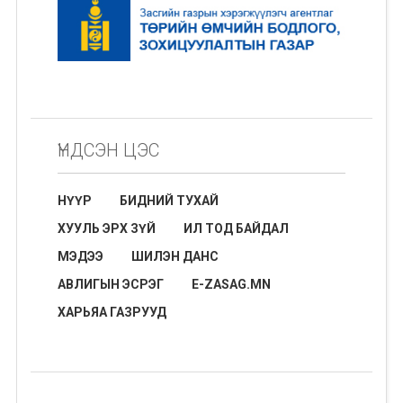
ҮНДСЭН ЦЭС
НҮҮР
БИДНИЙ ТУХАЙ
ХУУЛЬ ЭРХ ЗҮЙ
ИЛ ТОД БАЙДАЛ
МЭДЭЭ
ШИЛЭН ДАНС
АВЛИГЫН ЭСРЭГ
E-ZASAG.MN
ХАРЬЯА ГАЗРУУД