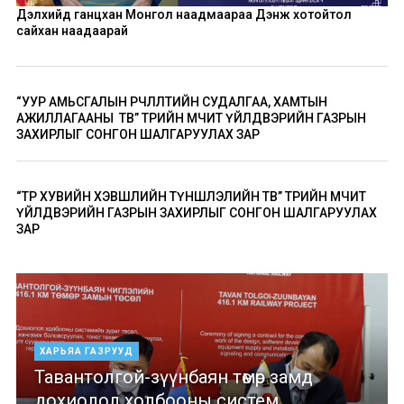
Дэлхийд ганцхан Монгол наадмаараа Дэнж хотойтол
сайхан наадаарай
“УУР АМЬСГАЛЫН ӨӨРЧЛӨЛТИЙН СУДАЛГАА, ХАМТЫН
АЖИЛЛАГААНЫ ТӨВ” ТӨРИЙН ӨМЧИТ ҮЙЛДВЭРИЙН ГАЗРЫН
ЗАХИРЛЫГ СОНГОН ШАЛГАРУУЛАХ ЗАР
“ТӨР ХУВИЙН ХЭВШЛИЙН ТҮНШЛЭЛИЙН ТӨВ” ТӨРИЙН ӨМЧИТ
ҮЙЛДВЭРИЙН ГАЗРЫН ЗАХИРЛЫГ СОНГОН ШАЛГАРУУЛАХ
ЗАР
ХАРЬЯА ГАЗРУУД
Тавантолгой-зүүнбаян төмөр замд
дохиолол холбооны систем