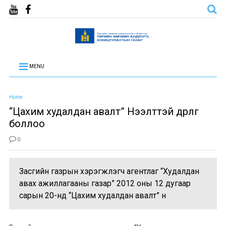
MENU
Home
“Цахим худалдан авалт” Нээлттэй өдөрлөг
боллоо
0
Засгийн газрын хэрэгжүүлэгч агентлаг “Худалдан
авах ажиллагааны газар” 2012 оны 12 дугаар
сарын 20-нд “Цахим худалдан авалт” н