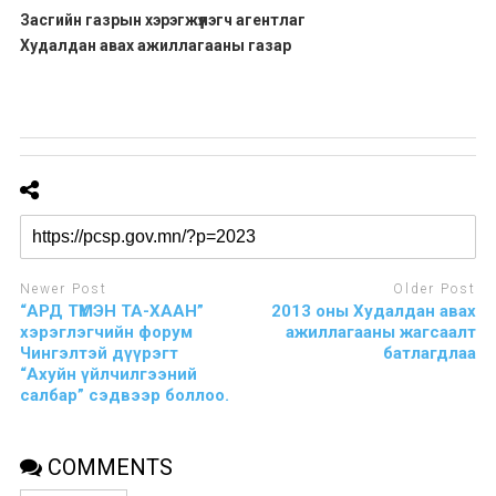
Засгийн газрын хэрэгжүүлэгч агентлаг
Худалдан авах ажиллагааны газар
Newer Post
Older Post
“АРД ТҮМЭН ТА-ХААН”
2013 оны Худалдан авах
хэрэглэгчийн форум
ажиллагааны жагсаалт
Чингэлтэй дүүрэгт
батлагдлаа
“Ахуйн үйлчилгээний
салбар” сэдвээр боллоо.
COMMENTS