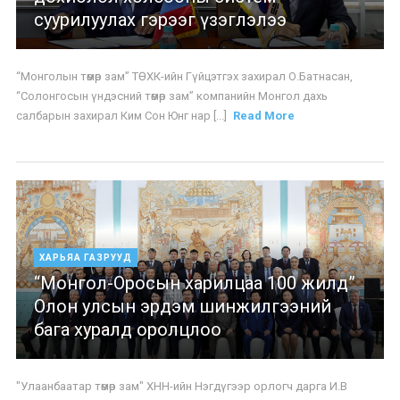
суурилуулах гэрээг үзэглэлээ
“Монголын төмөр зам” ТӨХК-ийн Гүйцэтгэх захирал О.Батнасан,
“Солонгосын үндэсний төмөр зам” компанийн Монгол дахь
салбарын захирал Ким Сон Юнг нар [...]
Read More
ХАРЬЯА ГАЗРУУД
“Монгол-Оросын харилцаа 100 жилд”
Олон улсын эрдэм шинжилгээний
бага хуралд оролцлоо
"Улаанбаатар төмөр зам" ХНН-ийн Нэгдүгээр орлогч дарга И.В