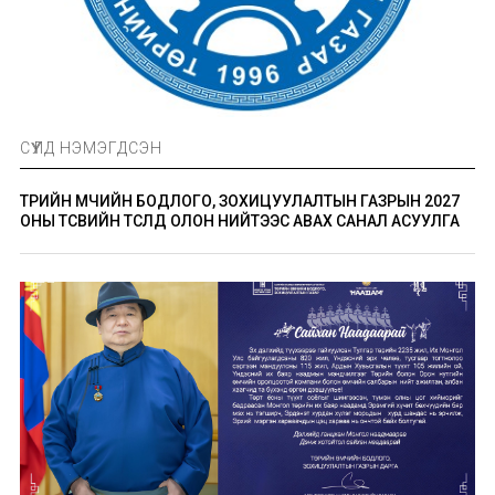
СҮҮЛД НЭМЭГДСЭН
ТӨРИЙН ӨМЧИЙН БОДЛОГО, ЗОХИЦУУЛАЛТЫН ГАЗРЫН 2027
ОНЫ ТӨСВИЙН ТӨСӨЛД ОЛОН НИЙТЭЭС АВАХ САНАЛ АСУУЛГА