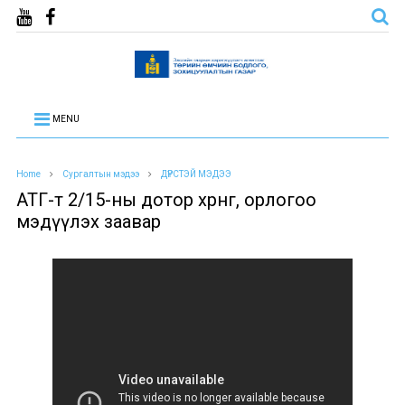
MENU
Home
Сургалтын мэдээ
ДҮРСТЭЙ МЭДЭЭ
АТГ-т 2/15-ны дотор хөрөнгө, орлогоо
мэдүүлэх заавар