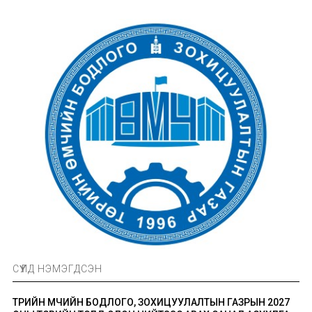
СҮҮЛД НЭМЭГДСЭН
ТӨРИЙН ӨМЧИЙН БОДЛОГО, ЗОХИЦУУЛАЛТЫН ГАЗРЫН 2027