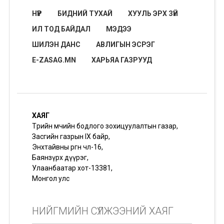
НҮҮР
БИДНИЙ ТУХАЙ
ХУУЛЬ ЭРХ ЗҮЙ
ИЛ ТОД БАЙДАЛ
МЭДЭЭ
ШИЛЭН ДАНС
АВЛИГЫН ЭСРЭГ
E-ZASAG.MN
ХАРЬЯА ГАЗРУУД
ХАЯГ
Төрийн өмчийн бодлого зохицуулалтын газар,
Засгийн газрын IX байр,
Энхтайвны өргөн чөлөө-16,
Баянзүрх дүүрэг,
Улаанбаатар хот-13381,
Монгол улс
НИЙГМИЙН СҮЛЖЭЭНИЙ ХАЯГ