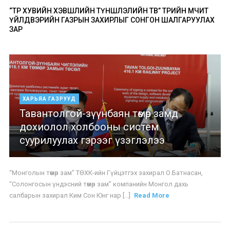
“ТӨР ХУВИЙН ХЭВШЛИЙН ТҮНШЛЭЛИЙН ТӨВ” ТӨРИЙН ӨМЧИТ
ҮЙЛДВЭРИЙН ГАЗРЫН ЗАХИРЛЫГ СОНГОН ШАЛГАРУУЛАХ
ЗАР
ХАРЬЯА ГАЗРУУД
Тавантолгой-зүүнбаян төмөр замд
дохиолол холбооны систем
суурилуулах гэрээг үзэглэлээ
“Монголын төмөр зам” ТӨХК-ийн Гүйцэтгэх захирал О.Батнасан,
“Солонгосын үндэсний төмөр зам” компанийн Монгол дахь
салбарын захирал Ким Сон Юнг нар [...]
Read More