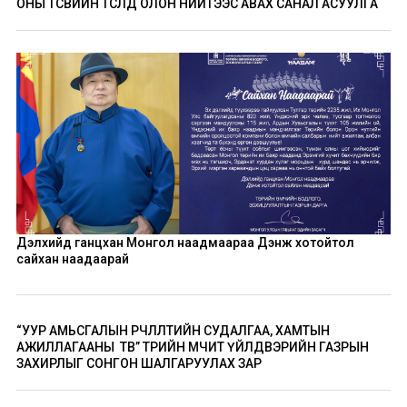
ОНЫ ТӨСВИЙН ТӨСӨЛД ОЛОН НИЙТЭЭС АВАХ САНАЛ АСУУЛГА
Дэлхийд ганцхан Монгол наадмаараа Дэнж хотойтол
сайхан наадаарай
“УУР АМЬСГАЛЫН ӨӨРЧЛӨЛТИЙН СУДАЛГАА, ХАМТЫН
АЖИЛЛАГААНЫ ТӨВ” ТӨРИЙН ӨМЧИТ ҮЙЛДВЭРИЙН ГАЗРЫН
ЗАХИРЛЫГ СОНГОН ШАЛГАРУУЛАХ ЗАР