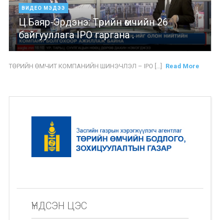
ВИДЕО МЭДЭЭ
Ц.Баяр-Эрдэнэ: Төрийн өмчийн 26
байгууллага IPO гаргана .
ТӨРИЙН ӨМЧИТ КОМПАНИЙН ШИНЭЧЛЭЛ – IPO [...]
Read More
ҮНДСЭН ЦЭС