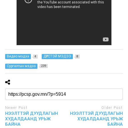
Видео мэдээ
ДҮРСТЭЙ МЭДЭЭ
4
8
Сургалтын мэдээ
239
Newer Post
Older Post
НЭЭЛТТЭЙ ДУУДЛАГЫН
НЭЭЛТТЭЙ ДУУДЛАГЫН
ХУДАЛДААНД УРЬЖ
ХУДАЛДААНД УРЬЖ
БАЙНА
БАЙНА