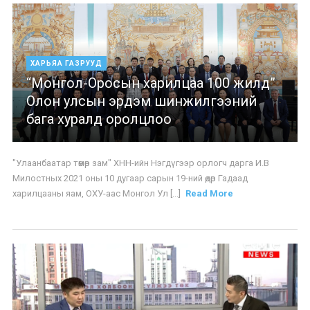
ХАРЬЯА ГАЗРУУД
“Монгол-Оросын харилцаа 100 жилд”
Олон улсын эрдэм шинжилгээний
бага хуралд оролцлоо
"Улаанбаатар төмөр зам" ХНН-ийн Нэгдүгээр орлогч дарга И.В
Милостных 2021 оны 10 дугаар сарын 19-ний өдөр Гадаад
харилцааны яам, ОХУ-аас Монгол Ул [...]
Read More