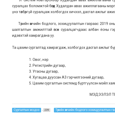
суралцах боломжтой бөгөөд Худалдан авах ажиллагааны мэр
үнэ төлбөргүй суралцаж холбогдох хичээл, дасгал ажлыг аж
Төрийн өмчийн бодлого, зохицуулалтын газраас 2019 оны 
шалгалтын амжилттай өгсөн суралцагчдаас албан ёсны гэр
идэвхтэй хамрагдана уу.
Та цахим сургалтад хамрагдаж, холбогдох дасгал ажлыг бүрэ
Овог, нэр
Регистрийн дугаар,
Утасны дугаар,
Хугацаа дууссан А3 гэрчилгээний дугаар,
Цахим сургалтын системд бүртгүүлсэн мэйл хаягаа
МЭДЭЭЛЭЛ Т
Сургалтын мэдээ
Төрийн өмчийн бодлого зохицуулалтын га
239