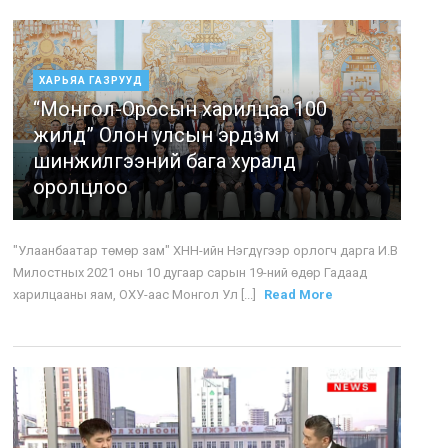
ХАРЬЯА ГАЗРУУД
“Монгол-Оросын харилцаа 100
жилд” Олон улсын эрдэм
шинжилгээний бага хуралд
оролцлоо
"Улаанбаатар төмөр зам" ХНН-ийн Нэгдүгээр орлогч дарга И.В
Милостных 2021 оны 10 дугаар сарын 19-ний өдөр Гадаад
харилцааны яам, ОХУ-аас Монгол Ул [...]
Read More