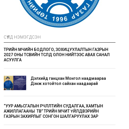
СҮҮЛД НЭМЭГДСЭН
ТӨРИЙН ӨМЧИЙН БОДЛОГО, ЗОХИЦУУЛАЛТЫН ГАЗРЫН
2027 ОНЫ ТӨСВИЙН ТӨСӨЛД ОЛОН НИЙТЭЭС АВАХ САНАЛ
АСУУЛГА
Дэлхийд ганцхан Монгол наадмаараа
Дэнж хотойтол сайхан наадаарай
“УУР АМЬСГАЛЫН ӨӨРЧЛӨЛТИЙН СУДАЛГАА, ХАМТЫН
АЖИЛЛАГААНЫ ТӨВ” ТӨРИЙН ӨМЧИТ ҮЙЛДВЭРИЙН
ГАЗРЫН ЗАХИРЛЫГ СОНГОН ШАЛГАРУУЛАХ ЗАР