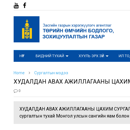
НҮҮР
БИДНИЙ ТУХАЙ
ХУУЛЬ ЭРХ ЗҮЙ
ИЛ Т
Home
Сургалтын мэдээ
ХУДАЛДАН АВАХ АЖИЛЛАГААНЫ ЦАХИМ
0
ХУДАЛДАН АВАХ АЖИЛЛАГААНЫ ЦАХИМ СУРГАЛТ
сургалтын тухай Монгол улсын сангийн яам болон 