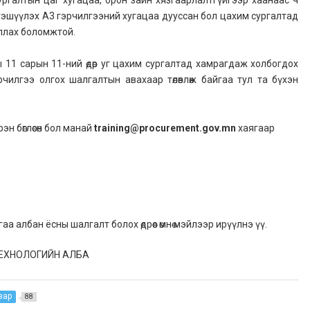
гэшүүлэх А3 гэрчилгээний хугацаа дууссан бол цахим сургалтад
иллах боломжтой.
11 сарын 11-ний өдөр уг цахим сургалтад хамрагдаж холбогдох
чилгээ олгох шалгалтын авахаар төлөвлөж байгаа тул та бүхэн
н бөглөсөн бол манай
training@procurement.gov.mn
хаягаар
 албан ёсны шалгалт болох өдрөөс өмнө мэйлээр ирүүлнэ үү.
ЕХНОЛОГИЙН АЛБА
зар
88