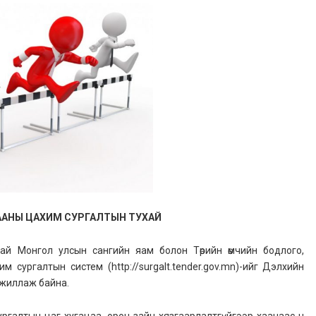
АНЫ ЦАХИМ СУРГАЛТЫН ТУХАЙ​
Монгол улсын сангийн яам болон Төрийн өмчийн бодлого,
сургалтын систем (http://surgalt.tender.gov.mn)-ийг Дэлхийн
ажиллаж байна.
алтын цаг хугацаа, орон зайн хязгаарлалтгүйгээр хаанаас ч