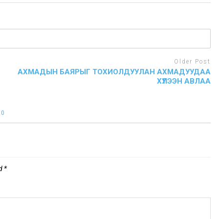
Older Post
АХМАДЫН БАЯРЫГ ТОХИОЛДУУЛАН АХМАДУУДАА
ХҮЛЭЭН АВЛАА
:
0
ed
*