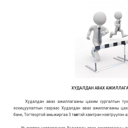
ХУДАЛДАН АВАХ АЖИЛЛАГА
Худалдан авах ажиллагааны цахим сургалтын тухай 
зохицуулалтын газраас Худалдан авах ажиллагааны цахим 
банк, Тогтвортой амьжиргаа 3 төсөлтэй хамтран нэвтрүүлэн 
Уг систем нэвтэрснээр Худалдан авах ажиллагааны сург