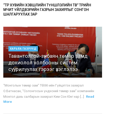
“ТӨР ХУВИЙН ХЭВШЛИЙН ТҮНШЛЭЛИЙН ТӨВ” ТӨРИЙН
ӨМЧИТ ҮЙЛДВЭРИЙН ГАЗРЫН ЗАХИРЛЫГ СОНГОН
ШАЛГАРУУЛАХ ЗАР
ХАРЬЯА ГАЗРУУД
Тавантолгой-зүүнбаян төмөр замд
дохиолол холбооны систем
суурилуулах гэрээг үзэглэлээ
“Монголын төмөр зам” ТӨХК-ийн Гүйцэтгэх захирал
О.Батнасан, “Солонгосын үндэсний төмөр зам” компанийн
Монгол дахь салбарын захирал Ким Сон Юнг нар [...]
Read
More