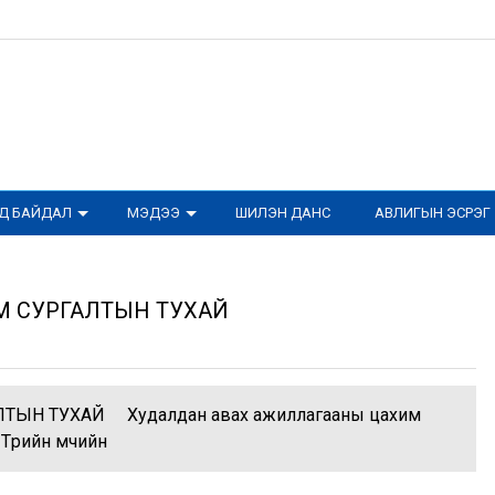
ОД БАЙДАЛ
МЭДЭЭ
ШИЛЭН ДАНС
АВЛИГЫН ЭСРЭГ
 СУРГАЛТЫН ТУХАЙ​
ЫН ТУХАЙ​ Худалдан авах ажиллагааны цахим
Төрийн өмчийн