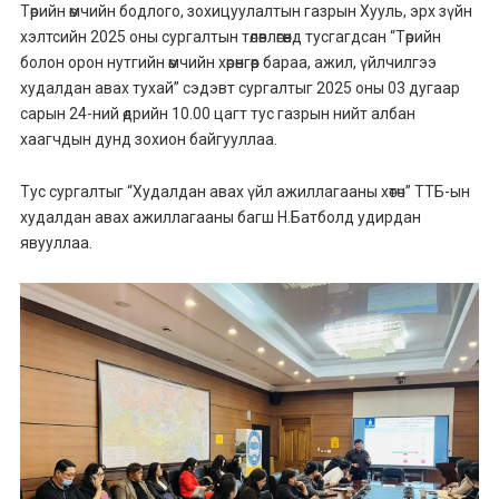
Төрийн өмчийн бодлого, зохицуулалтын газрын Хууль, эрх зүйн
хэлтсийн 2025 оны сургалтын төлөвлөгөөнд тусгагдсан “Төрийн
болон орон нутгийн өмчийн хөрөнгөөр бараа, ажил, үйлчилгээ
худалдан авах тухай” сэдэвт сургалтыг 2025 оны 03 дугаар
сарын 24-ний өдрийн 10.00 цагт тус газрын нийт албан
хаагчдын дунд зохион байгууллаа.
Тус сургалтыг “Худалдан авах үйл ажиллагааны хөтөч” ТТБ-ын
худалдан авах ажиллагааны багш Н.Батболд удирдан
явууллаа.