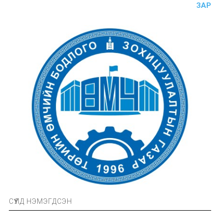
ЗАР
СҮҮЛД НЭМЭГДСЭН