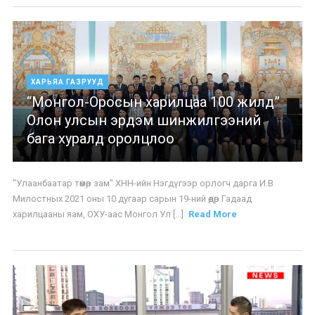
ХАРЬЯА ГАЗРУУД
“Монгол-Оросын харилцаа 100 жилд”
Олон улсын эрдэм шинжилгээний
бага хуралд оролцлоо
"Улаанбаатар төмөр зам" ХНН-ийн Нэгдүгээр орлогч дарга И.В
Милостных 2021 оны 10 дугаар сарын 19-ний өдөр Гадаад
харилцааны яам, ОХУ-аас Монгол Ул [...]
Read More