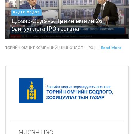
ВИДЕО МЭДЭЭ
Ц.Баяр-Эрдэнэ: Төрийн өмчийн 26
байгууллага IPO гаргана .
ТӨРИЙН ӨМЧИТ КОМПАНИЙН ШИНЭЧЛЭЛ – IPO [...]
Read More
ҮНДСЭН ЦЭС