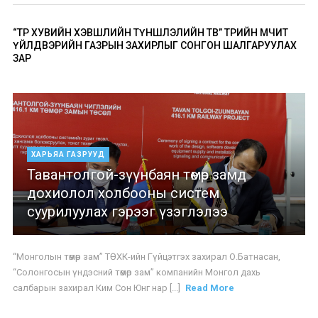
“ТӨР ХУВИЙН ХЭВШЛИЙН ТҮНШЛЭЛИЙН ТӨВ” ТӨРИЙН ӨМЧИТ
ҮЙЛДВЭРИЙН ГАЗРЫН ЗАХИРЛЫГ СОНГОН ШАЛГАРУУЛАХ
ЗАР
ХАРЬЯА ГАЗРУУД
Тавантолгой-зүүнбаян төмөр замд
дохиолол холбооны систем
суурилуулах гэрээг үзэглэлээ
“Монголын төмөр зам” ТӨХК-ийн Гүйцэтгэх захирал О.Батнасан,
“Солонгосын үндэсний төмөр зам” компанийн Монгол дахь
салбарын захирал Ким Сон Юнг нар [...]
Read More