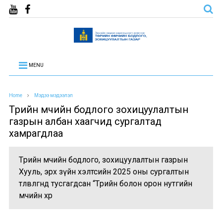
MENU
Home
Мэдээ мэдээлэл
Төрийн өмчийн бодлого зохицуулалтын
газрын албан хаагчид сургалтад
хамрагдлаа
Төрийн өмчийн бодлого, зохицуулалтын газрын
Хууль, эрх зүйн хэлтсийн 2025 оны сургалтын
төлөвлөгөөнд тусгагдсан “Төрийн болон орон нутгийн
өмчийн хөр