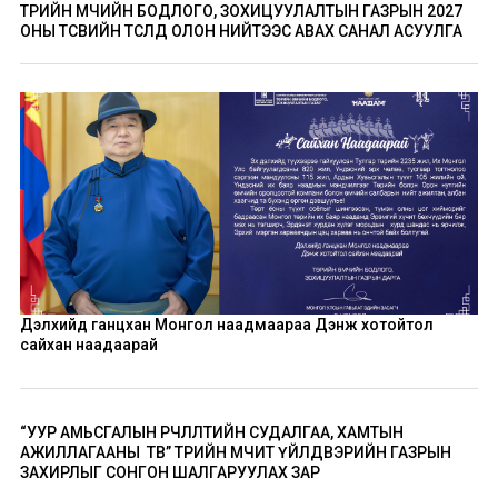
ТӨРИЙН ӨМЧИЙН БОДЛОГО, ЗОХИЦУУЛАЛТЫН ГАЗРЫН 2027
ОНЫ ТӨСВИЙН ТӨСӨЛД ОЛОН НИЙТЭЭС АВАХ САНАЛ АСУУЛГА
Дэлхийд ганцхан Монгол наадмаараа Дэнж хотойтол
сайхан наадаарай
“УУР АМЬСГАЛЫН ӨӨРЧЛӨЛТИЙН СУДАЛГАА, ХАМТЫН
АЖИЛЛАГААНЫ ТӨВ” ТӨРИЙН ӨМЧИТ ҮЙЛДВЭРИЙН ГАЗРЫН
ЗАХИРЛЫГ СОНГОН ШАЛГАРУУЛАХ ЗАР