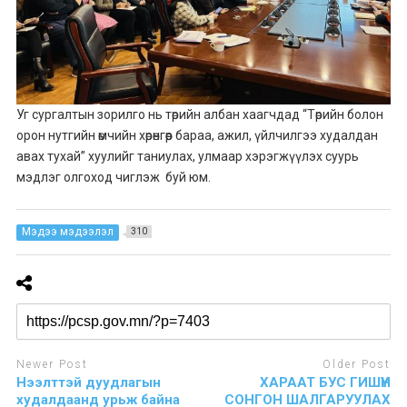
Уг сургалтын зорилго нь төрийн албан хаагчдад “Төрийн болон
орон нутгийн өмчийн хөрөнгөөр бараа, ажил, үйлчилгээ худалдан
авах тухай” хуулийг таниулах, улмаар хэрэгжүүлэх суурь
мэдлэг олгоход чиглэж буй юм.
Мэдээ мэдээлэл
310
Newer Post
Older Post
Нээлттэй дуудлагын
ХАРААТ БУС ГИШҮҮН
худалдаанд урьж байна
СОНГОН ШАЛГАРУУЛАХ