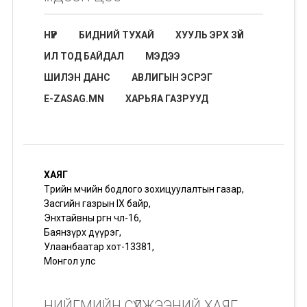
НҮҮР
БИДНИЙ ТУХАЙ
ХУУЛЬ ЭРХ ЗҮЙ
ИЛ ТОД БАЙДАЛ
МЭДЭЭ
ШИЛЭН ДАНС
АВЛИГЫН ЭСРЭГ
E-ZASAG.MN
ХАРЬЯА ГАЗРУУД
ХАЯГ
Төрийн өмчийн бодлого зохицуулалтын газар,
Засгийн газрын IX байр,
Энхтайвны өргөн чөлөө-16,
Баянзүрх дүүрэг,
Улаанбаатар хот-13381,
Монгол улс
НИЙГМИЙН СҮЛЖЭЭНИЙ ХАЯГ