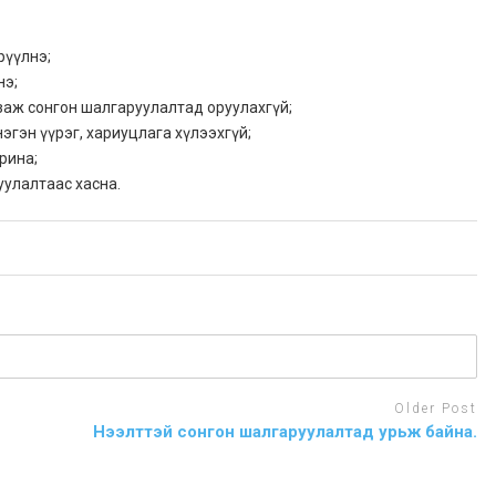
рүүлнэ;
нэ;
заж сонгон шалгаруулалтад оруулахгүй;
гэн үүрэг, хариуцлага хүлээхгүй;
рина;
улалтаас хасна.
Older Post
Нээлттэй сонгон шалгаруулалтад урьж байна.