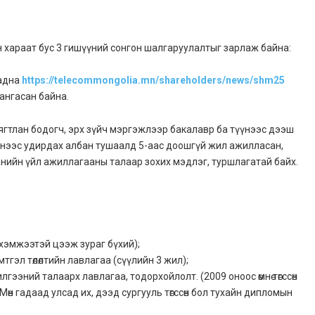
ийн хараат бус 3 гишүүний сонгон шалгаруулалтыг зарлаж байна:
гадна
https://telecommongolia.mn/shareholders/news/shm25
ангасан байна.
ягтлан бодогч, эрх зүйч мэргэжлээр бакалавр ба түүнээс дээш
үнээс удирдах албан тушаалд 5-аас доошгүй жил ажилласан,
нийн үйл ажиллагааны талаар зохих мэдлэг, туршлагатай байх.
6 хэмжээтэй цээж зураг бүхий);
эл төлөлтийн лавлагаа (сүүлийн 3 жил);
ээний талаарх лавлагаа, тодорхойлолт. (2009 оноос өмнө төгссөн
н гадаад улсад их, дээд сургууль төгссөн бол тухайн дипломын