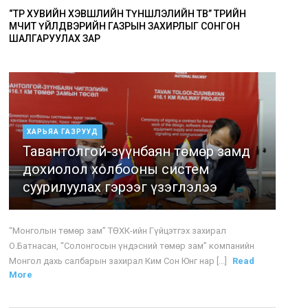
“ТӨР ХУВИЙН ХЭВШЛИЙН ТҮНШЛЭЛИЙН ТӨВ” ТӨРИЙН
ӨМЧИТ ҮЙЛДВЭРИЙН ГАЗРЫН ЗАХИРЛЫГ СОНГОН
ШАЛГАРУУЛАХ ЗАР
ХАРЬЯА ГАЗРУУД
Тавантолгой-зүүнбаян төмөр замд
дохиолол холбооны систем
суурилуулах гэрээг үзэглэлээ
“Монголын төмөр зам” ТӨХК-ийн Гүйцэтгэх захирал
О.Батнасан, “Солонгосын үндэсний төмөр зам” компанийн
Монгол дахь салбарын захирал Ким Сон Юнг нар [...]
Read
More