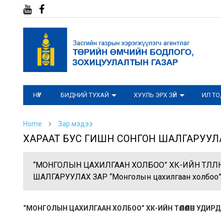
НҮҮР
БИДНИЙ ТУХАЙ
ХУУЛЬ ЭРХ ЗҮЙ
ИЛ Т
Home
Зар мэдээ
ХАРААТ БУС ГИШҮҮН СОНГОН ШАЛГАРУУЛ
“МОНГОЛЫН ЦАХИЛГААН ХОЛБОО” ХК-ИЙН ТӨЛӨӨЛ
ШАЛГАРУУЛАХ ЗАР “Монголын цахилгаан холбоо”
“МОНГОЛЫН ЦАХИЛГААН ХОЛБОО” ХК-ИЙН ТӨЛӨӨЛӨН УДИРД