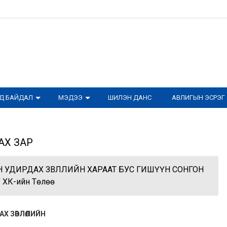
ОД БАЙДАЛ
МЭДЭЭ
ШИЛЭН ДАНС
АВЛИГЫН ЭСРЭГ
АХ ЗАР
ӨН УДИРДАХ ЗӨВЛӨЛИЙН ХАРААТ БУС ГИШҮҮН СОНГОН
 ХК-ийн Төлөө
АХ ЗӨВЛӨЛИЙН