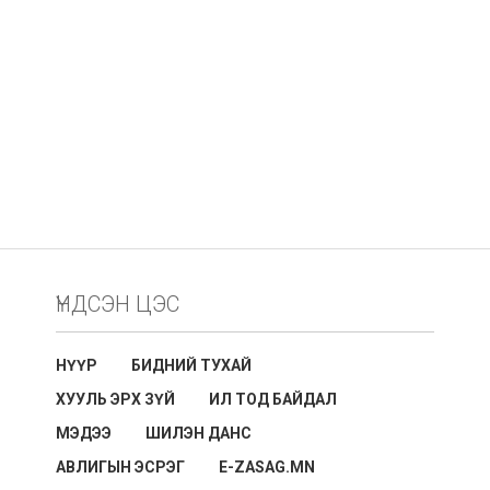
ҮНДСЭН ЦЭС
НҮҮР
БИДНИЙ ТУХАЙ
ХУУЛЬ ЭРХ ЗҮЙ
ИЛ ТОД БАЙДАЛ
МЭДЭЭ
ШИЛЭН ДАНС
АВЛИГЫН ЭСРЭГ
E-ZASAG.MN