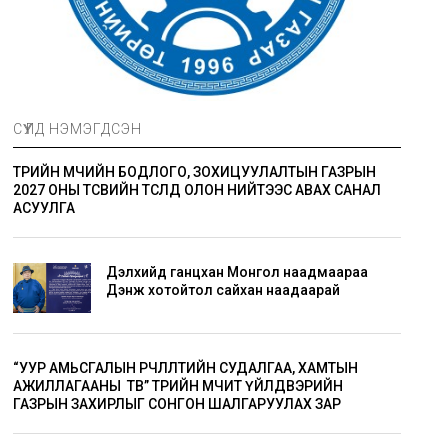
СҮҮЛД НЭМЭГДСЭН
ТӨРИЙН ӨМЧИЙН БОДЛОГО, ЗОХИЦУУЛАЛТЫН ГАЗРЫН
2027 ОНЫ ТӨСВИЙН ТӨСӨЛД ОЛОН НИЙТЭЭС АВАХ САНАЛ
АСУУЛГА
Дэлхийд ганцхан Монгол наадмаараа
Дэнж хотойтол сайхан наадаарай
“УУР АМЬСГАЛЫН ӨӨРЧЛӨЛТИЙН СУДАЛГАА, ХАМТЫН
АЖИЛЛАГААНЫ ТӨВ” ТӨРИЙН ӨМЧИТ ҮЙЛДВЭРИЙН
ГАЗРЫН ЗАХИРЛЫГ СОНГОН ШАЛГАРУУЛАХ ЗАР