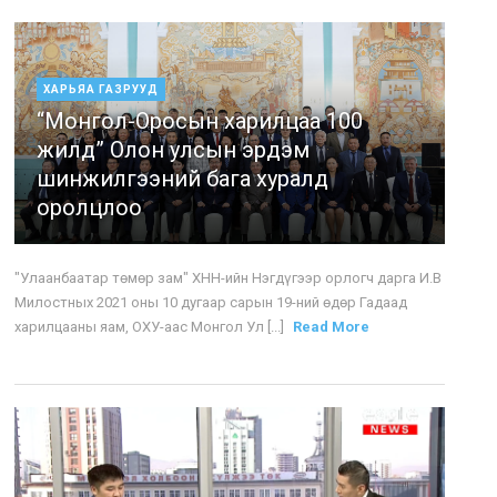
ХАРЬЯА ГАЗРУУД
“Монгол-Оросын харилцаа 100
жилд” Олон улсын эрдэм
шинжилгээний бага хуралд
оролцлоо
"Улаанбаатар төмөр зам" ХНН-ийн Нэгдүгээр орлогч дарга И.В
Милостных 2021 оны 10 дугаар сарын 19-ний өдөр Гадаад
харилцааны яам, ОХУ-аас Монгол Ул [...]
Read More