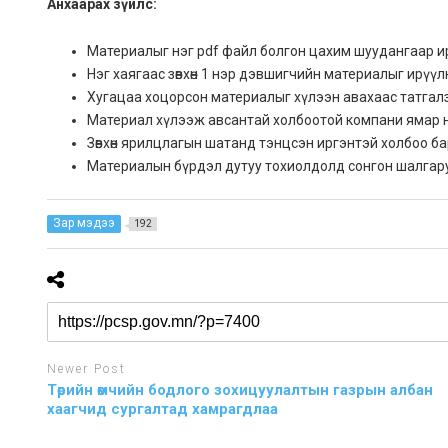
Анхаарах зүйлс:
Материалыг нэг pdf файл болгон цахим шуудангаар и
Нэг хаягаас зөвхөн 1 нэр дэвшигчийн материалыг ирүүл
Хугацаа хоцорсон материалыг хүлээн авахаас татгал
Mатериал хүлээж авсантай холбоотой компани ямар нэ
Зөвхөн ярилцлагын шатанд тэнцсэн иргэнтэй холбоо ба
Материалын бүрдэл дутуу тохиолдолд сонгон шалгару
Зар мэдээ
192
Newer Post
Төрийн өмчийн бодлого зохицуулалтын газрын албан
хаагчид сургалтад хамрагдлаа