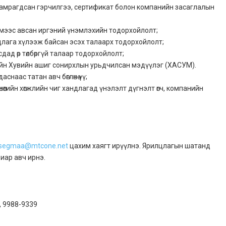
амрагдсан гэрчилгээ, сертификат болон компанийн засаглалын
емээс авсан иргэний үнэмлэхийн тодорхойлолт;
цлага хүлээж байсан эсэх талаарх тодорхойлолт;
д өр төлбөргүй талаар тодорхойлолт;
йн Хувийн ашиг сонирхлын урьдчилсан мэдүүлэг (ХАСУМ).
снаас татан авч бөглөнө үү;
өнөөгийн хөгжлийн чиг хандлагад үнэлэлт дүгнэлт өгч, компанийн
tsegmaa@mtcone.net
цахим хаягт ирүүлнэ. Ярилцлагын шатанд
иар авч ирнэ.
, 9988-9339