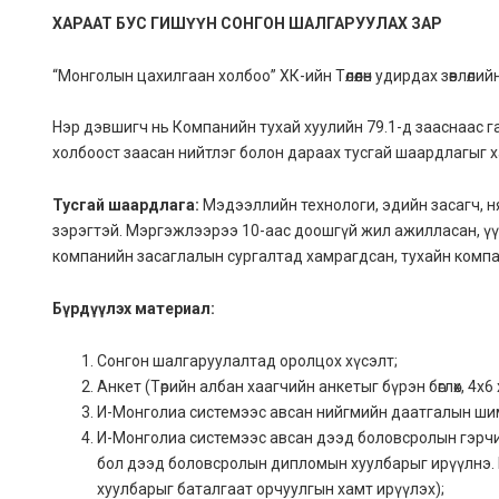
ХАРААТ БУС ГИШҮҮН СОНГОН ШАЛГАРУУЛАХ ЗАР
“Монголын цахилгаан холбоо” ХК-ийн Төлөөлөн удирдах зөвлөл
Нэр дэвшигч нь Компанийн тухай хуулийн 79.1-д зааснаас 
холбоост заасан нийтлэг болон дараах тусгай шаардлагыг х
Тусгай шаардлага:
Мэдээллийн технологи, эдийн засагч, н
зэрэгтэй. Мэргэжлээрээ 10-аас доошгүй жил ажилласан, ү
компанийн засаглалын сургалтад хамрагдсан, тухайн компа
Бүрдүүлэх материал:
Сонгон шалгаруулалтад оролцох хүсэлт;
Анкет (Төрийн албан хаагчийн анкетыг бүрэн бөглөх, 4х
И-Монголиа системээс авсан нийгмийн даатгалын шимтг
И-Монголиа системээс авсан дээд боловсролын гэрчилг
бол дээд боловсролын дипломын хуулбарыг ирүүлнэ. Мө
хуулбарыг баталгаат орчуулгын хамт ирүүлэх);