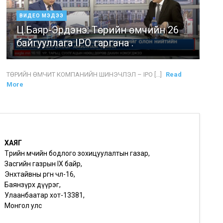
ВИДЕО МЭДЭЭ
Ц.Баяр-Эрдэнэ: Төрийн өмчийн 26
байгууллага IPO гаргана .
ТӨРИЙН ӨМЧИТ КОМПАНИЙН ШИНЭЧЛЭЛ – IPO [...]
Read
More
ХАЯГ
Төрийн өмчийн бодлого зохицуулалтын газар,
Засгийн газрын IX байр,
Энхтайвны өргөн чөлөө-16,
Баянзүрх дүүрэг,
Улаанбаатар хот-13381,
Монгол улс