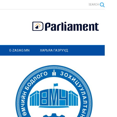
SEARCH
E-ZASAG.MN
ХАРЬЯА ГАЗРУУД