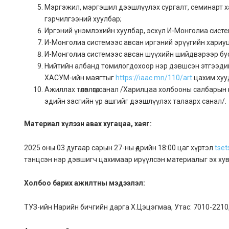
Мэргэжил, мэргэшил дээшлүүлэх сургалт, семинарт х
гэрчилгээний хуулбар;
Иргэний үнэмлэхийн хуулбар, эсхүл И-Монголиа сист
И-Монголиа системээс авсан иргэний эрүүгийн хариу
И-Монголиа системээс авсан шүүхийн шийдвэрээр бусда
Нийтийн албанд томилогдохоор нэр дэвшсэн этгээди
ХАСУМ-ийн маягтыг
https://iaac.mn/110/art
цахим хууда
Ажиллах төлөвлөгөө, санал /Харилцаа холбооны салбарын 
эдийн засгийн үр ашгийг дээшлүүлэх талаарх санал/.
Материал хүлээн авах хугацаа, хаяг:
2025 оны 03 дугаар сарын 27-ны өдрийн 18:00 цаг хүртэл
tse
тэнцсэн нэр дэвшигч цахимаар ирүүлсэн материалыг эх хув
Холбоо барих ажилтны мэдээлэл:
ТУЗ-ийн Нарийн бичгийн дарга Х.Цэцэгмаа, Утас: 7010-2210