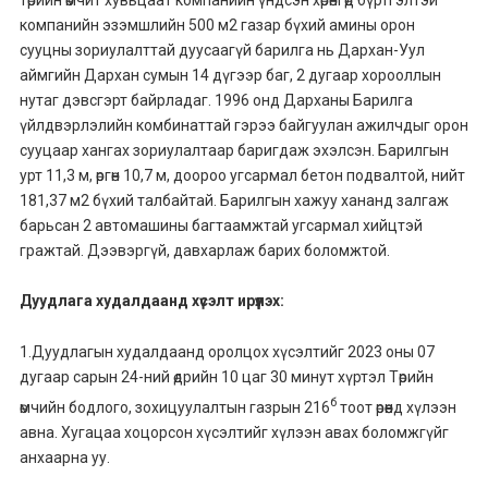
компанийн эзэмшлийн 500 м2 газар бүхий амины орон
сууцны зориулалттай дуусаагүй барилга нь Дархан-Уул
аймгийн Дархан сумын 14 дүгээр баг, 2 дугаар хорооллын
нутаг дэвсгэрт байрладаг. 1996 онд Дарханы Барилга
үйлдвэрлэлийн комбинаттай гэрээ байгуулан ажилчдыг орон
сууцаар хангах зориулалтаар баригдаж эхэлсэн. Барилгын
урт 11,3 м, өргөн 10,7 м, доороо угсармал бетон подвалтой, нийт
181,37 м2 бүхий талбайтай. Барилгын хажуу хананд залгаж
барьсан 2 автомашины багтаамжтай угсармал хийцтэй
гражтай. Дээвэргүй, давхарлаж барих боломжтой.
Дуудлага худалдаанд хүсэлт ирүүлэх:
1.Дуудлагын худалдаанд оролцох хүсэлтийг 2023 оны 07
дугаар сарын 24-ний өдрийн 10 цаг 30 минут хүртэл Төрийн
б
өмчийн бодлого, зохицуулалтын газрын 216
тоот өрөөнд хүлээн
авна. Хугацаа хоцорсон хүсэлтийг хүлээн авах боломжгүйг
анхаарна уу.