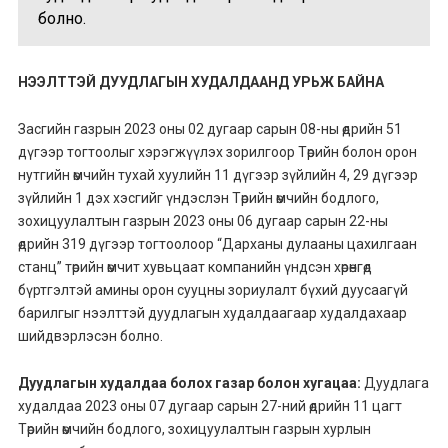
болно.
НЭЭЛТТЭЙ ДУУДЛАГЫН ХУДАЛДААНД УРЬЖ БАЙНА
Засгийн газрын 2023 оны 02 дугаар сарын 08-ны өдрийн 51
дүгээр тогтоолыг хэрэгжүүлэх зорилгоор Төрийн болон орон
нутгийн өмчийн тухай хуулийн 11 дүгээр зүйлийн 4, 29 дүгээр
зүйлийн 1 дэх хэсгийг үндэслэн Төрийн өмчийн бодлого,
зохицуулалтын газрын 2023 оны 06 дугаар сарын 22-ны
өдрийн 319 дүгээр тогтоолоор “Дарханы дулааны цахилгаан
станц” төрийн өмчит хувьцаат компанийн үндсэн хөрөнгөд
бүртгэлтэй амины орон сууцны зориулалт бүхий дуусаагүй
барилгыг нээлттэй дуудлагын худалдаагаар худалдахаар
шийдвэрлэсэн болно.
Дуудлагын худалдаа болох газар болон хугацаа:
Дуудлага
худалдаа 2023 оны 07 дугаар сарын 27-ний өдрийн 11 цагт
Төрийн өмчийн бодлого, зохицуулалтын газрын хурлын