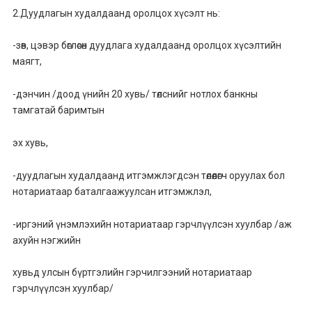
2.Дуудлагын худалдаанд оролцох хүсэлт нь:
-зөв, цэвэр бөглөсөн дуудлага худалдаанд оролцох хүсэлтийн
маягт,
-дэнчин /доод үнийн 20 хувь/ төлснийг нотлох банкны
тамгатай баримтын
эх хувь,
-дуудлагын худалдаанд итгэмжлэгдсэн төлөөлөгч оруулах бол
нотариатаар баталгаажуулсан итгэмжлэл,
-иргэний үнэмлэхийн нотариатаар гэрчлүүлсэн хуулбар /аж
ахуйн нэгжийн
хувьд улсын бүртгэлийн гэрчилгээний нотариатаар
гэрчлүүлсэн хуулбар/