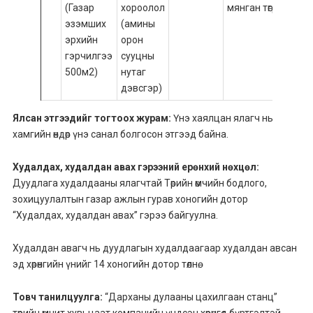
(Газар
хороолол
мянган төгрөг/
мя
эзэмших
(амины
төгр
эрхийн
орон
гэрчилгээ
сууцны
500м2)
нутаг
дэвсгэр)
Ялсан этгээдийг тогтоох журам:
Үнэ хаялцан ялагч нь
хамгийн өндөр үнэ санал болгосон этгээд байна.
Худалдах, худалдан авах гэрээний ерөнхий нөхцөл:
Дуудлага худалдааны ялагчтай Төрийн өмчийн бодлого,
зохицуулалтын газар ажлын гурав хоногийн дотор
“Худалдах, худалдан авах” гэрээ байгуулна.
Худалдан авагч нь дуудлагын худалдаагаар худалдан авсан
эд хөрөнгийн үнийг 14 хоногийн дотор төлнө.
Товч танилцуулга:
“Дарханы дулааны цахилгаан станц”
төрийн өмчит хувьцаат компанийн үндсэн хөрөнгөд бүртгэлтэй