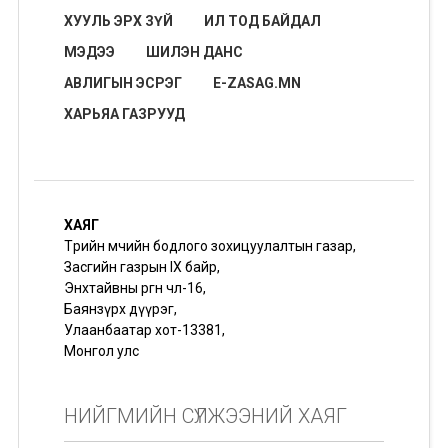
ХУУЛЬ ЭРХ ЗҮЙ
ИЛ ТОД БАЙДАЛ
МЭДЭЭ
ШИЛЭН ДАНС
АВЛИГЫН ЭСРЭГ
E-ZASAG.MN
ХАРЬЯА ГАЗРУУД
ХАЯГ
Төрийн өмчийн бодлого зохицуулалтын газар,
Засгийн газрын IX байр,
Энхтайвны өргөн чөлөө-16,
Баянзүрх дүүрэг,
Улаанбаатар хот-13381,
Монгол улс
НИЙГМИЙН СҮЛЖЭЭНИЙ ХАЯГ