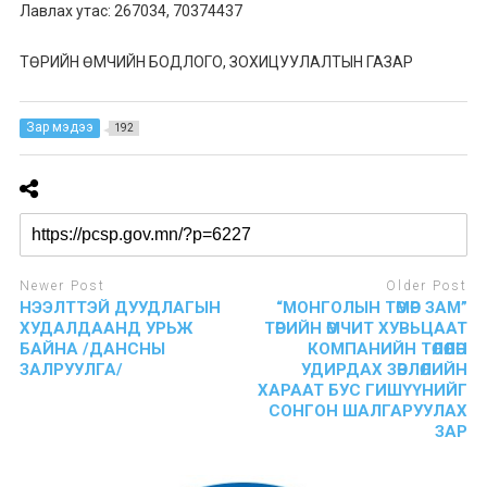
Лавлах утас: 267034, 70374437
ТӨРИЙН ӨМЧИЙН БОДЛОГО, ЗОХИЦУУЛАЛТЫН ГАЗАР
Зар мэдээ
192
Newer Post
Older Post
НЭЭЛТТЭЙ ДУУДЛАГЫН
“МОНГОЛЫН ТӨМӨР ЗАМ”
ХУДАЛДААНД УРЬЖ
ТӨРИЙН ӨМЧИТ ХУВЬЦААТ
БАЙНА /ДАНСНЫ
КОМПАНИЙН ТӨЛӨӨЛӨН
ЗАЛРУУЛГА/
УДИРДАХ ЗӨВЛӨЛИЙН
ХАРААТ БУС ГИШҮҮНИЙГ
СОНГОН ШАЛГАРУУЛАХ
ЗАР