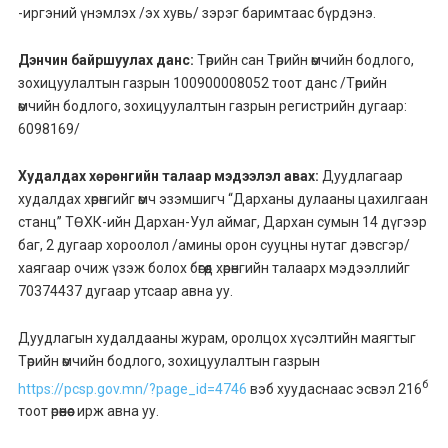
-иргэний үнэмлэх /эх хувь/ зэрэг баримтаас бүрдэнэ.
Дэнчин байршуулах данс:
Төрийн сан Төрийн өмчийн бодлого,
зохицуулалтын газрын 100900008052 тоот данс /Төрийн
өмчийн бодлого, зохицуулалтын газрын регистрийн дугаар:
6098169/
Худалдах хөрөнгийн талаар мэдээлэл авах:
Дуудлагаар
худалдах хөрөнгийг өмч эзэмшигч “Дарханы дулааны цахилгаан
станц” ТӨХК-ийн Дархан-Уул аймаг, Дархан сумын 14 дүгээр
баг, 2 дугаар хороолол /амины орон сууцны нутаг дэвсгэр/
хаягаар очиж үзэж болох бөгөөд хөрөнгийн талаарх мэдээллийг
70374437 дугаар утсаар авна уу.
Дуудлагын худалдааны журам, оролцох хүсэлтийн маягтыг
Төрийн өмчийн бодлого, зохицуулалтын газрын
б
https://pcsp.gov.mn/?page_id=4746
вэб хуудаснаас эсвэл 216
тоот өрөөнөөс ирж авна уу.