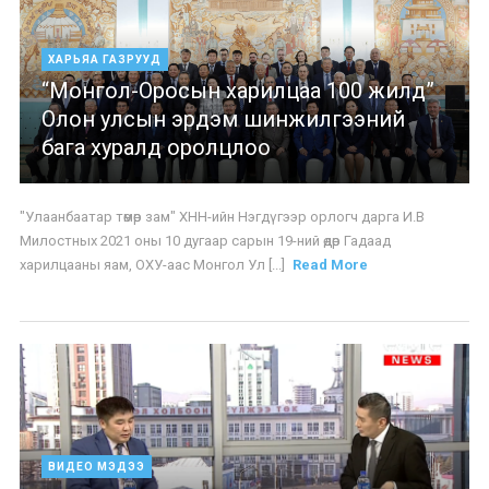
ХАРЬЯА ГАЗРУУД
“Монгол-Оросын харилцаа 100 жилд”
Олон улсын эрдэм шинжилгээний
бага хуралд оролцлоо
"Улаанбаатар төмөр зам" ХНН-ийн Нэгдүгээр орлогч дарга И.В
Милостных 2021 оны 10 дугаар сарын 19-ний өдөр Гадаад
харилцааны яам, ОХУ-аас Монгол Ул [...]
Read More
ВИДЕО МЭДЭЭ