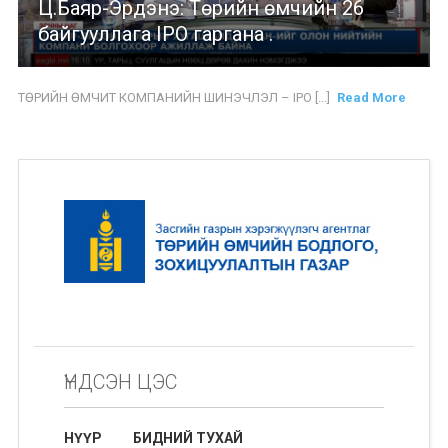
Ц.Баяр-Эрдэнэ: Төрийн өмчийн 26
байгууллага IPO гаргана .
ТӨРИЙН ӨМЧИТ КОМПАНИЙН ШИНЭЧЛЭЛ – IPO [...]
Read More
ҮНДСЭН ЦЭС
НҮҮР
БИДНИЙ ТУХАЙ