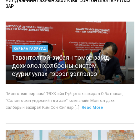
ҮЙЛДВЭРИЙН ГАЗРЫН ЗАХИРЛЫГ СОНГОН ШАЛГАРУУЛАХ
ЗАР
ХАРЬЯА ГАЗРУУД
Тавантолгой-зүүнбаян төмөр замд
дохиолол холбооны систем
суурилуулах гэрээг үзэглэлээ
“Монголын төмөр зам” ТӨХК-ийн Гүйцэтгэх захирал О.Батнасан,
“Солонгосын үндэсний төмөр зам” компанийн Монгол дахь
салбарын захирал Ким Сон Юнг нар [...]
Read More