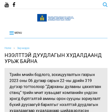
MENU
Home
Зар мэдээ
НЭЭЛТТЭЙ ДУУДЛАГЫН ХУДАЛДААНД
УРЬЖ БАЙНА
Төрийн өмчийн бодлого, зохицуулалтын газрын
2023 оны 06 дугаар сарын 22-ны өдрийн 319
дүгээр тогтоолоор “Дарханы дулааны цахилгаан
станц” төрийн өмчит хувьцаат компанийн үндсэн
хөрөнгөд бүртгэлтэй амины орон сууцны зориулалт
бүхий дуусаагүй барилгыг нээлттэй дуудлагын
худалдаагаар худалдахаар шийдвэрлэсэн