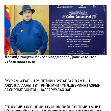
Дэлхийд ганцхан Монгол наадмаараа Дэнж хотойтол
сайхан наадаарай
“УУР АМЬСГАЛЫН ӨӨРЧЛӨЛТИЙН СУДАЛГАА, ХАМТЫН
АЖИЛЛАГААНЫ ТӨВ” ТӨРИЙН ӨМЧИТ ҮЙЛДВЭРИЙН ГАЗРЫН
ЗАХИРЛЫГ СОНГОН ШАЛГАРУУЛАХ ЗАР
“ТӨР ХУВИЙН ХЭВШЛИЙН ТҮНШЛЭЛИЙН ТӨВ” ТӨРИЙН ӨМЧИТ