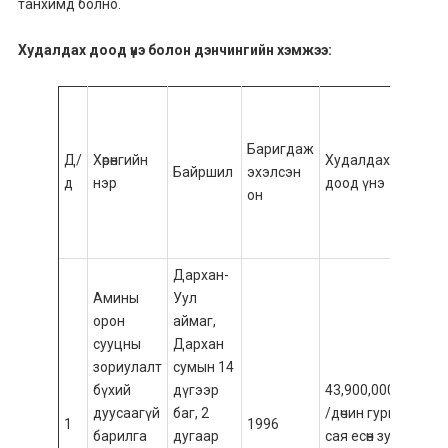
танхимд болно.
Худалдах доод үнэ болон дэнчингийн хэмжээ:
Ду
ху
Баригдаж
тав
Д/
Хөрөнгийн
Худалдах
Байршил
эхэлсэн
дэ
д
нэр
доод үнэ
он
хэм
доо
20 
Дархан-
Амины
Уул
орон
аймаг,
сууцны
Дархан
зориулалт
сумын 14
8,7
бүхий
дүгээр
43,900,000.00
/н
дуусаагүй
баг, 2
/дөчин гурван
сая
1
1996
барилга
дугаар
сая есөн зуун
зуу