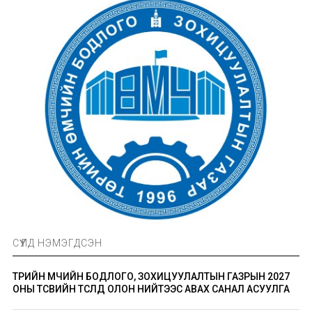
СҮҮЛД НЭМЭГДСЭН
ТӨРИЙН ӨМЧИЙН БОДЛОГО, ЗОХИЦУУЛАЛТЫН ГАЗРЫН 2027
ОНЫ ТӨСВИЙН ТӨСӨЛД ОЛОН НИЙТЭЭС АВАХ САНАЛ АСУУЛГА