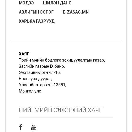
МЭДЭЭ
ШИЛЭН ДАНС
АВЛИГЫН ЭСРЭГ
E-ZASAG.MN
ХАРЬЯА ГАЗРУУД
ХАЯГ
Төрийн өмчийн бодлого зохицуулалтын газар,
Засгийн газрын IX байр,
Энхтайвны өргөн чөлөө-16,
Баянзүрх дүүрэг,
Улаанбаатар хот-13381,
Монгол улс
НИЙГМИЙН СҮЛЖЭЭНИЙ ХАЯГ