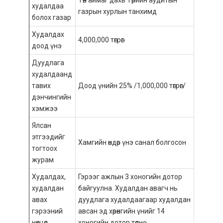
худалдаа
газрын хурлын танхимд
болох газар
Худалдах
4,000,000 төгрөг
доод үнэ
Дуудлага
худалдаанд
тавих
Доод үнийн 25% /1,000,000 төгрөг/
дэнчингийн
хэмжээ
Ялсан
этгээдийг
Хамгийн өндөр үнэ санал болгосон
тогтоох
журам
Худалдах,
Гэрээг ажлын 3 хоногийн дотор
худалдан
байгуулна. Худалдан авагч нь
авах
дуудлага худалдаагаар худалдан
гэрээний
авсан эд хөрөнгийн үнийг 14
нөхцөл
хоногийн дотор төлнө.