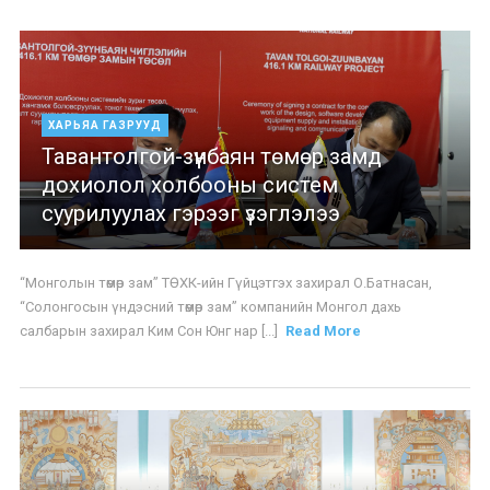
ХАРЬЯА ГАЗРУУД
Тавантолгой-зүүнбаян төмөр замд
дохиолол холбооны систем
суурилуулах гэрээг үзэглэлээ
“Монголын төмөр зам” ТӨХК-ийн Гүйцэтгэх захирал О.Батнасан,
“Солонгосын үндэсний төмөр зам” компанийн Монгол дахь
салбарын захирал Ким Сон Юнг нар [...]
Read More