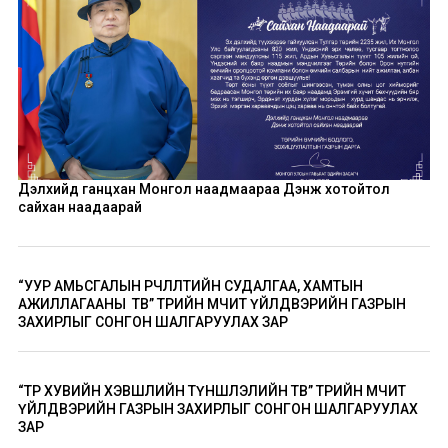
Дэлхийд ганцхан Монгол наадмаараа Дэнж хотойтол
сайхан наадаарай
“УУР АМЬСГАЛЫН ӨӨРЧЛӨЛТИЙН СУДАЛГАА, ХАМТЫН
АЖИЛЛАГААНЫ ТӨВ” ТӨРИЙН ӨМЧИТ ҮЙЛДВЭРИЙН ГАЗРЫН
ЗАХИРЛЫГ СОНГОН ШАЛГАРУУЛАХ ЗАР
“ТӨР ХУВИЙН ХЭВШЛИЙН ТҮНШЛЭЛИЙН ТӨВ” ТӨРИЙН ӨМЧИТ
ҮЙЛДВЭРИЙН ГАЗРЫН ЗАХИРЛЫГ СОНГОН ШАЛГАРУУЛАХ
ЗАР