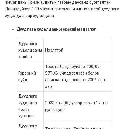
аймаг дахь Төрийн аудитын газрын дансанд бүртгэлтэй
Ландкруйзер-100 маркын автомашиныг нээлттэй дуудлага
худалдаагаар худалдана.
Дуудлага худалдааны ерөнхий мэдээлэл
Дуудлага
худалдааны
Нээлттэй
хэлбэр
Тоёота Ландкруйзер-100, 09-
Гэрээний
57ТӨВ, үйлдвэрлэсэн болон
зүйл
ашиглалтад орсон он-2006, өнгө-
хар,
Дуудлага
худалдаа
2023 оны 05 дугаар сарын 17–ны
болох
өдөр 16 цагт
хугацаа
Дуудлага
Төв аймаг дахь Төрийн аудитын