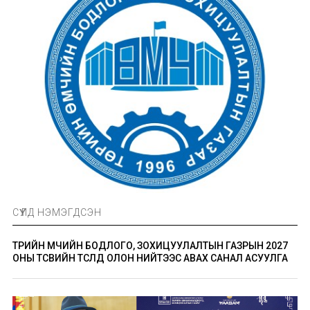
СҮҮЛД НЭМЭГДСЭН
ТӨРИЙН ӨМЧИЙН БОДЛОГО, ЗОХИЦУУЛАЛТЫН ГАЗРЫН 2027
ОНЫ ТӨСВИЙН ТӨСӨЛД ОЛОН НИЙТЭЭС АВАХ САНАЛ АСУУЛГА