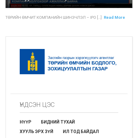
ТӨРИЙН ӨМЧИТ КОМПАНИЙН ШИНЭЧЛЭЛ – IPO [...]
Read More
ҮНДСЭН ЦЭС
НҮҮР
БИДНИЙ ТУХАЙ
ХУУЛЬ ЭРХ ЗҮЙ
ИЛ ТОД БАЙДАЛ