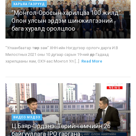
ХАРЬЯА ГАЗРУУД
“Монгол-Оросын харилцаа 100 жилд”
Олон улсын эрдэм шинжилгээний
бага хуралд оролцлоо
"Улаанбаатар төмөр зам" ХНН-ийн Нэгдүгээр орлогч дарга И.В
Милостных 2021 оны 10 дугаар сарын 19-ний өдөр Гадаад
харилцааны яам, ОХУ-аас Монгол Ул [...]
Read More
ВИДЕО МЭДЭЭ
Ц.Баяр-Эрдэнэ: Төрийн өмчийн 26
байгууллага IPO гаргана .