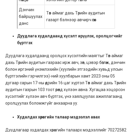
Дэнчин
Төв аймаг дахь Төрийн аудитын
байршуулах
газарт бэлнээр авчирч өгөх
данс
Дуудлага худалдаанд хүсэлт ирүүлэх, оролцогчийг
бүртгэх
Дуудлага худалдаанд оролцох хүсэлтийн маягтыг Төв аймаг
дахь Төрийн аудитын газраас ирж авч, зөв, цэвэр бөглөж, дэнчин
болон иргэний үнэмлэхийн (хуулийн этгээдийн хувьд улсын
бүртгэлийн гэрчилгээ)-ний хуулбарын хамт 2023 оны 05
дугаар сарын 17-ны өдрийн 16 цаг хүртэл Төв аймаг дахь Төрийн
аудитын газрын 103 тоот өрөөнд хүлээн авна. Хугацаа хоцорсон
хүсэлтийг хүлээн авч бүртгэх, үнэ хаялцуулах ажиллагаанд
оролцуулах боломжгүйг анхаарна уу.
Худалдах хөрөнгийн талаар мэдээлэл авах
Дуудлагаар худалдах хөрөнгийн талаарх мэдээллийг 70272582