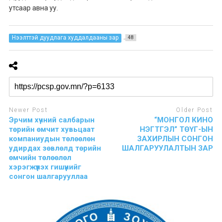
утсаар авна уу.
Нээлттэй дуудлага худдалдааны зар
48
Newer Post
Older Post
Эрчим хүчний салбарын
“МОНГОЛ КИНО
төрийн өмчит хувьцаат
НЭГТГЭЛ” ТӨҮГ-ЫН
компаниудын төлөөлөн
ЗАХИРЛЫН СОНГОН
удирдах зөвлөлд төрийн
ШАЛГАРУУЛАЛТЫН ЗАР
өмчийн төлөөлөл
хэрэгжүүлэх гишүүнийг
сонгон шалгарууллаа