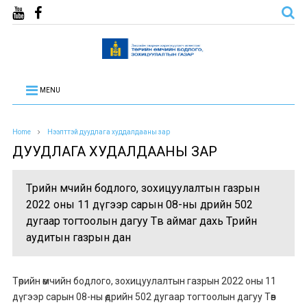
MENU
Home
Нээлттэй дуудлага худдалдааны зар
ДУУДЛАГА ХУДАЛДААНЫ ЗАР
Төрийн өмчийн бодлого, зохицуулалтын газрын
2022 оны 11 дүгээр сарын 08-ны өдрийн 502
дугаар тогтоолын дагуу Төв аймаг дахь Төрийн
аудитын газрын дан
Төрийн өмчийн бодлого, зохицуулалтын газрын 2022 оны 11
дүгээр сарын 08-ны өдрийн 502 дугаар тогтоолын дагуу Төв