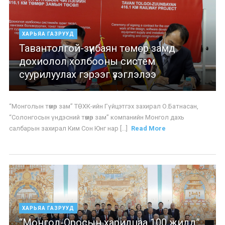
ХАРЬЯА ГАЗРУУД
Тавантолгой-зүүнбаян төмөр замд
дохиолол холбооны систем
суурилуулах гэрээг үзэглэлээ
“Монголын төмөр зам” ТӨХК-ийн Гүйцэтгэх захирал О.Батнасан,
“Солонгосын үндэсний төмөр зам” компанийн Монгол дахь
салбарын захирал Ким Сон Юнг нар [...]
Read More
ХАРЬЯА ГАЗРУУД
“Монгол-Оросын харилцаа 100 жилд”