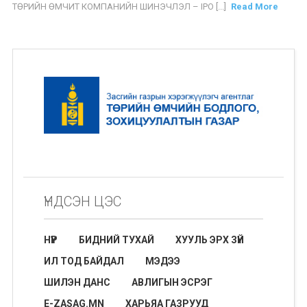
ТӨРИЙН ӨМЧИТ КОМПАНИЙН ШИНЭЧЛЭЛ – IPO [...]
Read More
ҮНДСЭН ЦЭС
НҮҮР
БИДНИЙ ТУХАЙ
ХУУЛЬ ЭРХ ЗҮЙ
ИЛ ТОД БАЙДАЛ
МЭДЭЭ
ШИЛЭН ДАНС
АВЛИГЫН ЭСРЭГ
E-ZASAG.MN
ХАРЬЯА ГАЗРУУД