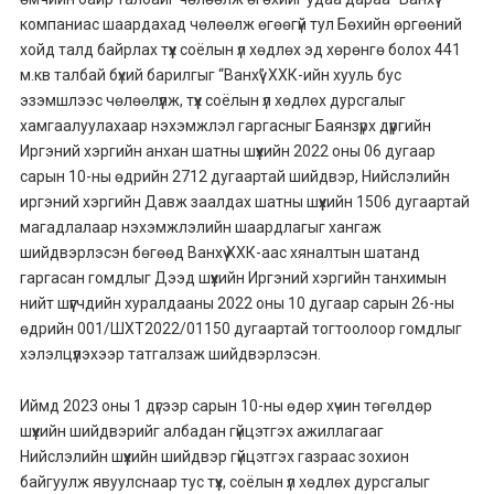
компаниас шаардахад чөлөөлж өгөөгүй тул Бөхийн өргөөний
хойд талд байрлах түүх соёлын үл хөдлөх эд хөрөнгө болох 441
м.кв талбай бүхий барилгыг “Ванхүү” ХХК-ийн хууль бус
эзэмшлээс чөлөөлүүлж, түүх соёлын үл хөдлөх дурсгалыг
хамгаалуулахаар нэхэмжлэл гаргасныг Баянзүрх дүүргийн
Иргэний хэргийн анхан шатны шүүхийн 2022 оны 06 дугаар
сарын 10-ны өдрийн 2712 дугаартай шийдвэр, Нийслэлийн
иргэний хэргийн Давж заалдах шатны шүүхийн 1506 дугаартай
магадлалаар нэхэмжлэлийн шаардлагыг хангаж
шийдвэрлэсэн бөгөөд Ванхүү ХХК-аас хяналтын шатанд
гаргасан гомдлыг Дээд шүүхийн Иргэний хэргийн танхимын
нийт шүүгчдийн хуралдааны 2022 оны 10 дугаар сарын 26-ны
өдрийн 001/ШХТ2022/01150 дугаартай тогтоолоор гомдлыг
хэлэлцүүлэхээр татгалзаж шийдвэрлэсэн.
Иймд 2023 оны 1 дүгээр сарын 10-ны өдөр хүчин төгөлдөр
шүүхийн шийдвэрийг албадан гүйцэтгэх ажиллагааг
Нийслэлийн шүүхийн шийдвэр гүйцэтгэх газраас зохион
байгуулж явуулснаар тус түүх, соёлын үл хөдлөх дурсгалыг