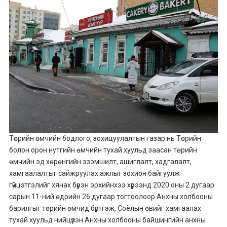
Төрийн өмчийн бодлого, зохицуулалтын газар нь Төрийн
болон орон нутгийн өмчийн тухай хуульд заасан төрийн
өмчийн эд хөрөнгийн эзэмшилт, ашиглалт, хадгалалт,
хамгаалалтыг сайжруулах ажлыг зохион байгуулж
гүйцэтгэлийг хянах бүрэн эрхийнхээ хүрээнд 2020 оны 2 дугаар
сарын 11-ний өдрийн 26 дугаар тогтоолоор Анхны холбооны
барилгыг төрийн өмчид бүртгэж, Соёлын өвийг хамгаалах
тухай хуульд нийцүүлэн Анхны холбооны байшингийн анхны