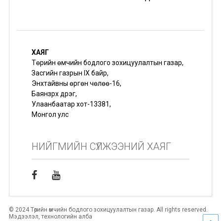
ХАЯГ
Төрийн өмчийн бодлого зохицуулалтын газар,
Засгийн газрын IX байр,
Энхтайвны өргөн чөлөө-16,
Баянзүрх дүүрэг,
Улаанбаатар хот-13381,
Монгол улс
НИЙГМИЙН СҮЛЖЭЭНИЙ ХАЯГ
© 2024 Төрийн өмчийн бодлого зохицуулалтын газар. All rights reserved.
Мэдээлэл, технологийн алба