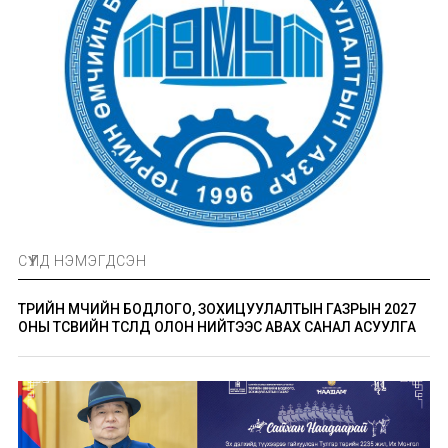
СҮҮЛД НЭМЭГДСЭН
ТӨРИЙН ӨМЧИЙН БОДЛОГО, ЗОХИЦУУЛАЛТЫН ГАЗРЫН 2027
ОНЫ ТӨСВИЙН ТӨСӨЛД ОЛОН НИЙТЭЭС АВАХ САНАЛ АСУУЛГА