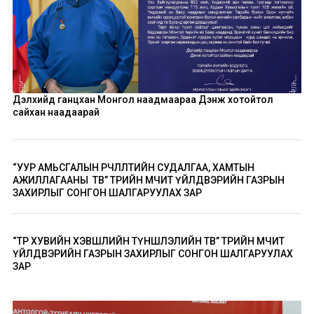
Дэлхийд ганцхан Монгол наадмаараа Дэнж хотойтол
сайхан наадаарай
“УУР АМЬСГАЛЫН ӨӨРЧЛӨЛТИЙН СУДАЛГАА, ХАМТЫН
АЖИЛЛАГААНЫ ТӨВ” ТӨРИЙН ӨМЧИТ ҮЙЛДВЭРИЙН ГАЗРЫН
ЗАХИРЛЫГ СОНГОН ШАЛГАРУУЛАХ ЗАР
“ТӨР ХУВИЙН ХЭВШЛИЙН ТҮНШЛЭЛИЙН ТӨВ” ТӨРИЙН ӨМЧИТ
ҮЙЛДВЭРИЙН ГАЗРЫН ЗАХИРЛЫГ СОНГОН ШАЛГАРУУЛАХ
ЗАР