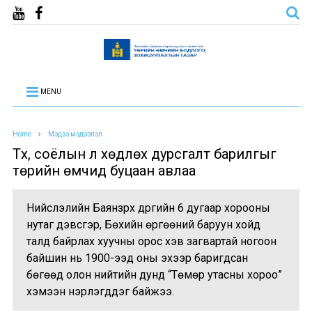
MENU
Home
Мэдээ мэдээлэл
Түүх, соёлын үл хөдлөх дурсгалт барилгыг
төрийн өмчид буцаан авлаа
Нийслэлийн Баянзүрх дүүргийн 6 дугаар хорооны
нутаг дэвсгэр, Бөхийн өргөөний баруун хойд
талд байрлах хуучны орос хэв загвартай ногоон
байшин нь 1900-ээд оны эхээр баригдсан
бөгөөд олон нийтийн дунд “Төмөр утасны хороо”
хэмээн нэрлэгддэг байжээ.