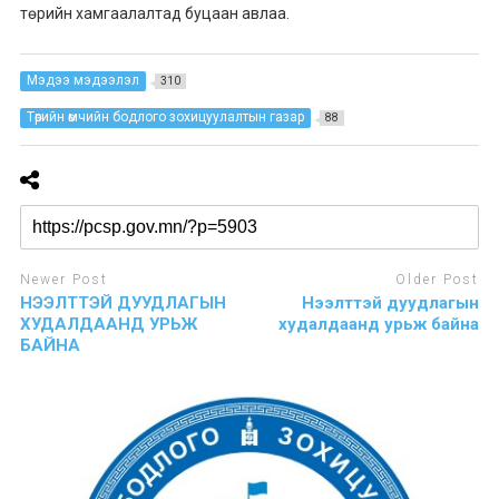
төрийн хамгаалалтад буцаан авлаа.
Мэдээ мэдээлэл
310
Төрийн өмчийн бодлого зохицуулалтын газар
88
Newer Post
Older Post
НЭЭЛТТЭЙ ДУУДЛАГЫН
Нээлттэй дуудлагын
ХУДАЛДААНД УРЬЖ
худалдаанд урьж байна
БАЙНА