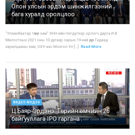
Олон улсын эрдэм шинжилгээний
бага хуралд оролцлоо
"Улаанбаатар төмөр зам" ХНН-ийн Нэгдүгээр орлогч дарга И.В
Милостных 2021 оны 10 дугаар сарын 19-ний өдөр Гадаад
харилцааны яам, ОХУ-аас Монгол Ул [...]
Read More
ВИДЕО МЭДЭЭ
Ц.Баяр-Эрдэнэ: Төрийн өмчийн 26
байгууллага IPO гаргана .