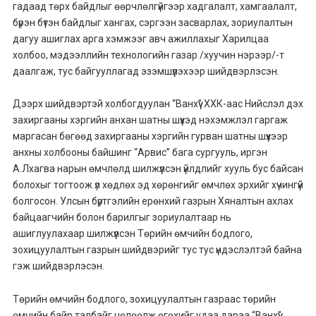
гадаад төрх байдлыг өөрчлөлгүйгээр хадгалалт, хамгаалалт,
бүрэн бүтэн байдлыг хангах, сэргээн засварлах, зориулалтын
дагуу ашиглах арга хэмжээг авч ажиллахыг Харилцаа
холбоо, мэдээллийн технологийн газар /хуучин нэрээр/-т
даалгаж, тус байгууллагад эзэмшүүлэхээр шийдвэрлэсэн.
Дээрх шийдвэртэй холбогдуулан “Ванхүү” ХХК-аас Нийслэл дэх
захиргааны хэргийн анхан шатны шүүхэд нэхэмжлэл гаргаж
маргасан бөгөөд захиргааны хэргийн гурван шатны шүүхээр
анхны холбооны байшинг “Арвис” бага сургууль, иргэн
А.Лхагва нарын өмчлөлд шилжүүлсэн үйлдлийг хууль бус байсан
болохыг тогтоож үл хөдлөх эд хөрөнгийг өмчлөх эрхийг хүчингүй
болгосон. Улсын бүртгэлийн ерөнхий газрын Хяналтын ахлах
байцаагчийн болон барилгыг зориулалтаар нь
ашиглуулахаар шилжүүлсэн Төрийн өмчийн бодлого,
зохицуулалтын газрын шийдвэрийг тус тус үндэслэлтэй байна
гэж шийдвэрлэсэн.
Төрийн өмчийн бодлого, зохицуулалтын газраас төрийн
өмчийн байр талбайг чөлөөлж өгөхийг удаа дараа “Ванхүү”