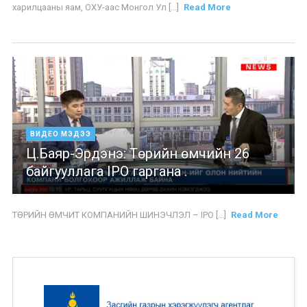
харилцааны яам, ОХУ-аас Монгол Ул [...]
Read More
ВИДЕО МЭДЭЭ
Ц.Баяр-Эрдэнэ: Төрийн өмчийн 26
байгууллага IPO гаргана .
ТӨРИЙН ӨМЧИТ КОМПАНИЙН ШИНЭЧЛЭЛ – IPO [...]
Read More