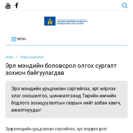
MENU
Home
Мэдээ мэдээлэл
Эрүүл мэндийн боловсрол олгох сургалт
зохион байгуулагдав
Эрүүл мэндийн урьдчилан сэргийлэх, эрт илрүүлэх
үзлэг оношилгоо, шинжилгээнд Төрийн өмчийн
бодлого зохицуулалтын газрын нийт албан хаагч,
ажилтнуудыг
Эрүүл мэндийн урьдчилан сэргийлэх, эрт илрүүлэх үзлэг