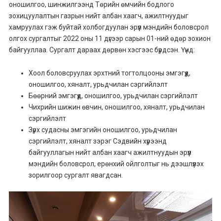
оношилгоо, шинжилгээнд Төрийн өмчийн бодлого
зохицуулалтын газрын нийт албан хаагч, ажилтнуудыг
хамруулах гэж буйтай холбогдуулан эрүүл мэндийн боловсрол
олгох сургалтыг 2022 оны 11 дүгээр сарын 01-ний өдөр зохион
байгууллаа. Сургалт дараах дөрвөн хэсгээс бүрдсэн. Үүнд:
Хоол боловсруулах эрхтний тогтолцооны эмгэгүүд,
оношилгоо, хяналт, урьдчилан сэргийлэлт
Бөөрний эмгэгүүд, оношилгоо, урьдчилан сэргийлэлт
Чихрийн шижин өвчин, оношилгоо, хяналт, урьдчилан
сэргийлэлт
Зүрх судасны эмгэгийн оношилгоо, урьдчилан
сэргийлэлт, хяналт зэрэг Сэдвийн хүрээнд
байгууллагын нийт албан хаагч ажилтнуудын эрүүл
мэндийн боловсрол, ерөнхий ойлголтыг нь дээшлүүлэх
зорилгоор сургалт явагдсан.