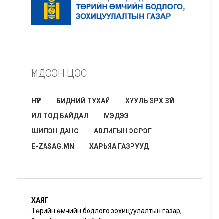
ҮНДСЭН ЦЭС
НҮҮР
БИДНИЙ ТУХАЙ
ХУУЛЬ ЭРХ ЗҮЙ
ИЛ ТОД БАЙДАЛ
МЭДЭЭ
ШИЛЭН ДАНС
АВЛИГЫН ЭСРЭГ
E-ZASAG.MN
ХАРЬЯА ГАЗРУУД
ХАЯГ
Төрийн өмчийн бодлого зохицуулалтын газар,