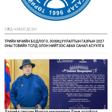
СҮҮЛД НЭМЭГДСЭН
ТӨРИЙН ӨМЧИЙН БОДЛОГО, ЗОХИЦУУЛАЛТЫН ГАЗРЫН 2027
ОНЫ ТӨСВИЙН ТӨСӨЛД ОЛОН НИЙТЭЭС АВАХ САНАЛ АСУУЛГА
Дэлхийд ганцхан Монгол наадмаараа Дэнж хотойтол