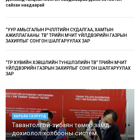
сайхан наадаарай
“УУР АМЬСГАЛЫН ӨӨРЧЛӨЛТИЙН СУДАЛГАА, ХАМТЫН
АЖИЛЛАГААНЫ ТӨВ” ТӨРИЙН ӨМЧИТ ҮЙЛДВЭРИЙН ГАЗРЫН
ЗАХИРЛЫГ СОНГОН ШАЛГАРУУЛАХ ЗАР
“ТӨР ХУВИЙН ХЭВШЛИЙН ТҮНШЛЭЛИЙН ТӨВ” ТӨРИЙН ӨМЧИТ
ҮЙЛДВЭРИЙН ГАЗРЫН ЗАХИРЛЫГ СОНГОН ШАЛГАРУУЛАХ
ЗАР
ХАРЬЯА ГАЗРУУД
Тавантолгой-зүүнбаян төмөр замд
дохиолол холбооны систем