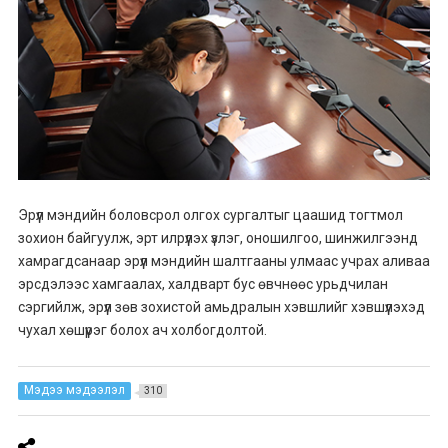
Эрүүл мэндийн боловсрол олгох сургалтыг цаашид тогтмол
зохион байгуулж, эрт илрүүлэх үзлэг, оношилгоо, шинжилгээнд
хамрагдсанаар эрүүл мэндийн шалтгааны улмаас учрах аливаа
эрсдэлээс хамгаалах, халдварт бус өвчнөөс урьдчилан
сэргийлж, эрүүл зөв зохистой амьдралын хэвшлийг хэвшүүлэхэд
чухал хөшүүрэг болох ач холбогдолтой.
Мэдээ мэдээлэл
310