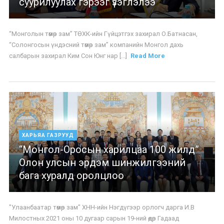
суурилуулах гэрээг үзэглэлээ
“Монголын төмөр зам” ТӨХК-ийн Гүйцэтгэх захирал О.Батнасан,
“Солонгосын үндэсний төмөр зам” компанийн Монгол дахь
салбарын захирал Ким Сон Юнг нар [...]
Read More
ХАРЬЯА ГАЗРУУД
“Монгол-Оросын харилцаа 100 жилд”
Олон улсын эрдэм шинжилгээний
бага хуралд оролцлоо
"Улаанбаатар төмөр зам" ХНН-ийн Нэгдүгээр орлогч дарга И.В
Милостных 2021 оны 10 дугаар сарын 19-ний өдөр Гадаад