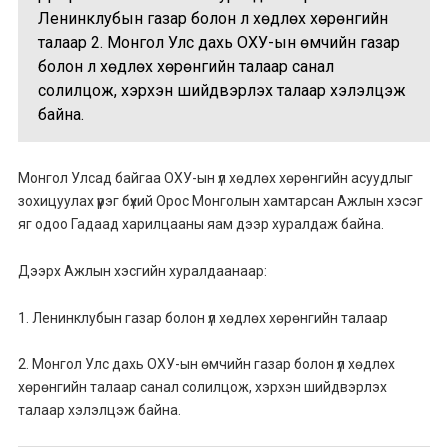
Ленинклубын газар болон үл хөдлөх хөрөнгийн
талаар 2. Монгол Улс дахь ОХУ-ын өмчийн газар
болон үл хөдлөх хөрөнгийн талаар санал
солилцож, хэрхэн шийдвэрлэх талаар хэлэлцэж
байна.
Монгол Улсад байгаа ОХУ-ын үл хөдлөх хөрөнгийн асуудлыг
зохицуулах үүрэг бүхий Орос Монголын хамтарсан Ажлын хэсэг
яг одоо Гадаад харилцааны яам дээр хуралдаж байна.
Дээрх Ажлын хэсгийн хуралдаанаар:
1. Ленинклубын газар болон үл хөдлөх хөрөнгийн талаар
2. Монгол Улс дахь ОХУ-ын өмчийн газар болон үл хөдлөх
хөрөнгийн талаар санал солилцож, хэрхэн шийдвэрлэх
талаар хэлэлцэж байна.