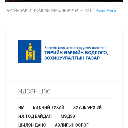
ТӨРИЙН ӨМЧИТ КОМПАНИЙН ШИНЭЧЛЭЛ – IPO [...]
Read More
ҮНДСЭН ЦЭС
НҮҮР
БИДНИЙ ТУХАЙ
ХУУЛЬ ЭРХ ЗҮЙ
ИЛ ТОД БАЙДАЛ
МЭДЭЭ
ШИЛЭН ДАНС
АВЛИГЫН ЭСРЭГ