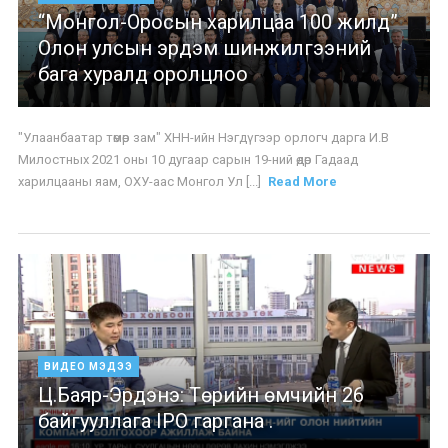
“Монгол-Оросын харилцаа 100 жилд”
Олон улсын эрдэм шинжилгээний
бага хуралд оролцлоо
"Улаанбаатар төмөр зам" ХНН-ийн Нэгдүгээр орлогч дарга И.В
Милостных 2021 оны 10 дугаар сарын 19-ний өдөр Гадаад
харилцааны яам, ОХУ-аас Монгол Ул [...]
Read More
ВИДЕО МЭДЭЭ
Ц.Баяр-Эрдэнэ: Төрийн өмчийн 26
байгууллага IPO гаргана .