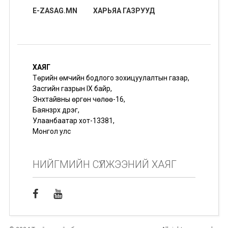
E-ZASAG.MN
ХАРЬЯА ГАЗРУУД
ХАЯГ
Төрийн өмчийн бодлого зохицуулалтын газар,
Засгийн газрын IX байр,
Энхтайвны өргөн чөлөө-16,
Баянзүрх дүүрэг,
Улаанбаатар хот-13381,
Монгол улс
НИЙГМИЙН СҮЛЖЭЭНИЙ ХАЯГ