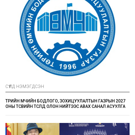
СҮҮЛД НЭМЭГДСЭН
ТӨРИЙН ӨМЧИЙН БОДЛОГО, ЗОХИЦУУЛАЛТЫН ГАЗРЫН 2027
ОНЫ ТӨСВИЙН ТӨСӨЛД ОЛОН НИЙТЭЭС АВАХ САНАЛ АСУУЛГА