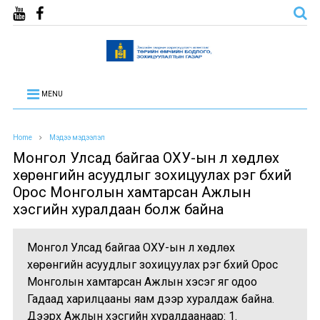
MENU
Home
Мэдээ мэдээлэл
Монгол Улсад байгаа ОХУ-ын үл хөдлөх
хөрөнгийн асуудлыг зохицуулах үүрэг бүхий
Орос Монголын хамтарсан Ажлын
хэсгийн хуралдаан болж байна
Монгол Улсад байгаа ОХУ-ын үл хөдлөх
хөрөнгийн асуудлыг зохицуулах үүрэг бүхий Орос
Монголын хамтарсан Ажлын хэсэг яг одоо
Гадаад харилцааны яам дээр хуралдаж байна.
Дээрх Ажлын хэсгийн хуралдаанаар: 1.