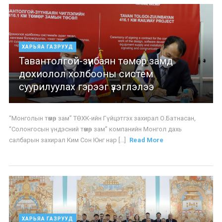
ХАРЬЯА ГАЗРУУД
Тавантолгой-зүүнбаян төмөр замд
дохиолол холбооны систем
суурилуулах гэрээг үзэглэлээ
“Монголын төмөр зам” ТӨХК-ийн Гүйцэтгэх захирал О.Батнасан,
“Солонгосын үндэсний төмөр зам” компанийн Монгол дахь
салбарын захирал Ким Сон Юнг нар [...]
Read More
ХАРЬЯА ГАЗРУУД