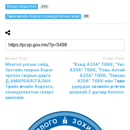
Мэдээ мэдээлэл
310
Төрийн өмчийн бодлого зохицуулалтын газар
88
Newer Post
Older Post
Монгол улсын сайд,
“Ховд АЗЗА” ТӨХК, “Увс
Засгийн газрын Хэрэг
АЗЗА” ТӨХК, “Говь-Алтай
эрхлэх газрын дарга
АЗЗА” ТӨХК, “Завхан
Д.АМАРБАЯСГАЛАН
АЗЗА” ТӨХК-ийн Төлөөлөн
Төрийн өмчийн бодлого,
удирдах зөвлөлийн өргөтгөсөн
зохицуулалтын газарт
шуурхай 2 дугаар боллоо.
ажиллав