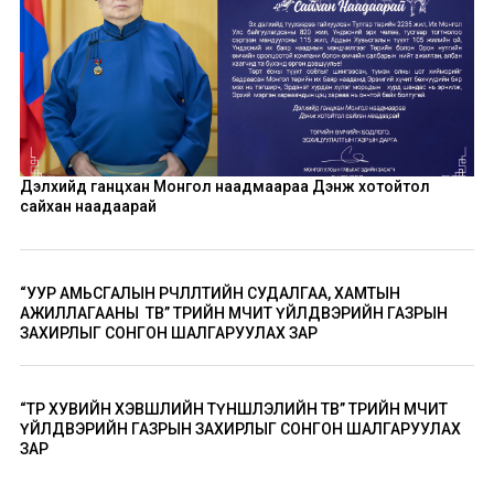
Дэлхийд ганцхан Монгол наадмаараа Дэнж хотойтол
сайхан наадаарай
“УУР АМЬСГАЛЫН ӨӨРЧЛӨЛТИЙН СУДАЛГАА, ХАМТЫН
АЖИЛЛАГААНЫ ТӨВ” ТӨРИЙН ӨМЧИТ ҮЙЛДВЭРИЙН ГАЗРЫН
ЗАХИРЛЫГ СОНГОН ШАЛГАРУУЛАХ ЗАР
“ТӨР ХУВИЙН ХЭВШЛИЙН ТҮНШЛЭЛИЙН ТӨВ” ТӨРИЙН ӨМЧИТ
ҮЙЛДВЭРИЙН ГАЗРЫН ЗАХИРЛЫГ СОНГОН ШАЛГАРУУЛАХ
ЗАР