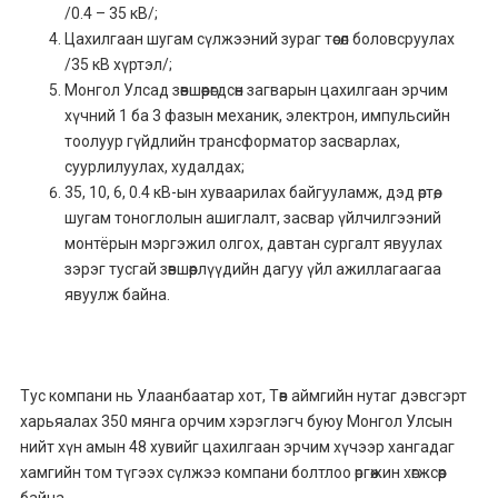
/0.4 – 35 кВ/;
Цахилгаан шугам сүлжээний зураг төсөл боловсруулах
/35 кВ хүртэл/;
Монгол Улсад зөвшөөрөгдсөн загварын цахилгаан эрчим
хүчний 1 ба 3 фазын механик, электрон, импульсийн
тоолуур гүйдлийн трансформатор засварлах,
суурлилуулах, худалдах;
35, 10, 6, 0.4 кВ-ын хуваарилах байгууламж, дэд өртөө,
шугам тоноглолын ашиглалт, засвар үйлчилгээний
монтёрын мэргэжил олгох, давтан сургалт явуулах
зэрэг тусгай зөвшөөрлүүдийн дагуу үйл ажиллагаагаа
явуулж байна.
Тус компани нь Улаанбаатар хот, Төв аймгийн нутаг дэвсгэрт
харьяалах 350 мянга орчим хэрэглэгч буюу Монгол Улсын
нийт хүн амын 48 хувийг цахилгаан эрчим хүчээр хангадаг
хамгийн том түгээх сүлжээ компани болтлоо өргөжин хөгжсөөр
байна.