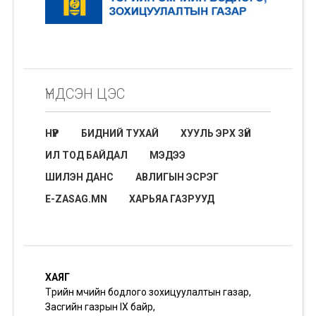
ҮНДСЭН ЦЭС
НҮҮР
БИДНИЙ ТУХАЙ
ХУУЛЬ ЭРХ ЗҮЙ
ИЛ ТОД БАЙДАЛ
МЭДЭЭ
ШИЛЭН ДАНС
АВЛИГЫН ЭСРЭГ
E-ZASAG.MN
ХАРЬЯА ГАЗРУУД
ХАЯГ
Төрийн өмчийн бодлого зохицуулалтын газар,
Засгийн газрын IX байр,