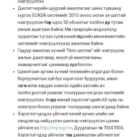
нэвтрүүллээ.
Диспетчерийн шуурхай ажиллагааг шинэ түвшинд
хүргэх SCADA системийг 2015 оноос эхлэн үе шаттай
нэвтрүүлсэн бөгөөд одоо 30 объектыг холбон өдөр тутам
хянаж ашиглаж байна. Мөн газарзүйн мэдээлэлд
суурилсан түгээх сүлжээний өгөгдлийн менежментийн
системийг нэвтрүүлэхээр ажиллаж байна.
Гадуур ажиллах хүчний “Гялс систем”-ийг нэвтрүүлж,
ажлын даалгавар, аюулгүй ажиллагааны
зааварчилгааг цахимаар өгдөг болсон.
Цахилгаан эрчим хүчний техникийн алдагдал болон
борлуулалтын зүй бус хэрэглээг бууруулах, ажил
хөнгөвчилж зардал хэмнэх эдийн засгийн ач
холбогдолтой ухаалаг тоолуурын нэгдсэн системийг
нэвтрүүллээ. Өнөөдөр манай хэрэглэгчдийн 60 хувь нь
электрон болон ухаалаг тоолуураар хангагдаад байна.
Хэрэглэгчдэдээ үйлчилгээний орчин үеийн чиг
хандлагад нийцүүлэн шинээр нэвтрүүлсэн цахим
үйлчилгээ
http://my.tog.mn
, Дуудлагын төв 70047004,
Хэрэглэгчдэд үйлчлэх төвөөр дамжуулан үйлчилгээг