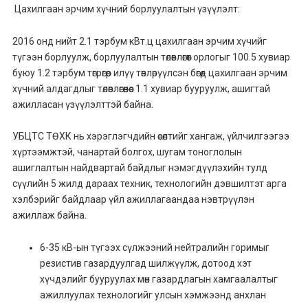
Цахилгаан эрчим хүчний борлуулалтын үзүүлэлт:
2016 онд нийт 2.1 тэрбум кВт.ц цахилгаан эрчим хүчийг
түгээн борлуулж, борлуулалтын төлөвлөгөөт орлогыг 100.5 хувиар
буюу 1.2 тэрбум төгрөгөөр илүү төвлөрүүлсэн бөгөөд цахилгаан эрчим
хүчний алдагдлыг төлөвлөгөөнөөс 1.1 хувиар бууруулж, ашигтай
ажилласан үзүүлэлттэй байна.
УБЦТС ТӨХК нь хэрэглэгчдийн өсөлтийг хангаж, үйлчилгээгээ
хүртээмжтэй, чанартай болгох, шугам тоноглолын
ашиглалтын найдвартай байдлыг нэмэгдүүлэхийн тулд
сүүлийн 5 жилд дараах техник, технологийн дэвшилтэт арга
хэлбэрийг байдлаар үйл ажиллагаандаа нэвтрүүлэн
ажиллаж байна.
6-35 кВ-ын түгээх сүлжээний нейтралийн горимыг
резистив газардуулгад шилжүүлж, дотоод хэт
хүчдэлийг бууруулах мөн газардлагын хамгаалалтыг
ажиллуулах технологийг улсын хэмжээнд анхлан