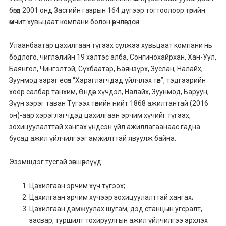
бөгөөд 2001 онд Засгийн газрын 164 дүгээр тогтоолоор төрийн
өмчит хувьцаат компани болон өөрчлөгдсөн.
Улаанбаатар цахилгаан түгээх сүлжээ хувьцаат компани нь
бодлого, чиглэлийн 19 хэлтэс алба, Сонгинохайрхан, Хан-Уул,
Баянгол, Чингэлтэй, Сүхбаатар, Баянзүрх, Зуслан, Налайх,
Зуунмод зэрэг есөн “Хэрэглэгчдэд үйлчлэх төв”, тэдгээрийн
хоёр салбар танхим, Өндөр хүчдэл, Налайх, Зуунмод, Баруун,
Зүүн зэрэг таван Түгээх төвийн нийт 1868 ажилтантай (2016
он)-аар хэрэглэгчдэд цахилгаан эрчим хүчийг түгээх,
зохицуулалттай хангах үндсэн үйл ажиллагаанаас гадна
бусад ажил үйлчилгээг амжилттай явуулж байна.
Эзэмшдэг тусгай зөвшөөрлүүд:
Цахилгаан эрчим хүч түгээх;
Цахилгаан эрчим хүчээр зохицуулалттай хангах;
Цахилгаан дамжуулах шугам, дэд станцын угсралт,
засвар, туршилт тохируулгын ажил үйлчилгээ эрхлэх