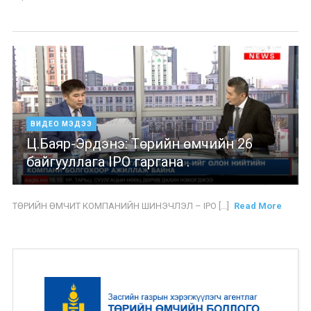
ВИДЕО МЭДЭЭ
Ц.Баяр-Эрдэнэ: Төрийн өмчийн 26
байгууллага IPO гаргана .
ТӨРИЙН ӨМЧИТ КОМПАНИЙН ШИНЭЧЛЭЛ – IPO [...]
Read More