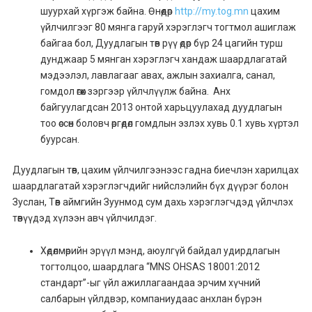
шуурхай хүргэж байна. Өнөөдөр
http://my.tog.mn
цахим
үйлчилгээг 80 мянга гаруй хэрэглэгч тогтмол ашиглаж
байгаа бол, Дуудлагын төв рүү өдөр бүр 24 цагийн турш
дунджаар 5 мянган хэрэглэгч хандаж шаардлагатай
мэдээлэл, лавлагааг авах, ажлын захиалга, санал,
гомдол өгөх зэргээр үйлчлүүлж байна. Анх
байгуулагдсан 2013 онтой харьцуулахад дуудлагын
тоо өссөн боловч өргөдөл гомдлын эзлэх хувь 0.1 хувь хүртэл
буурсан.
Дуудлагын төв, цахим үйлчилгээнээс гадна биечлэн харилцах
шаардлагатай хэрэглэгчдийг нийслэлийн бүх дүүрэг болон
Зуслан, Төв аймгийн Зуунмод сум дахь хэрэглэгчдэд үйлчлэх
төвүүдэд хүлээн авч үйлчилдэг.
Хөдөлмөрийн эрүүл мэнд, аюулгүй байдал удирдлагын
тогтолцоо, шаардлага “MNS OHSAS 18001:2012
стандарт”-ыг үйл ажиллагаандаа эрчим хүчний
салбарын үйлдвэр, компаниудаас анхлан бүрэн