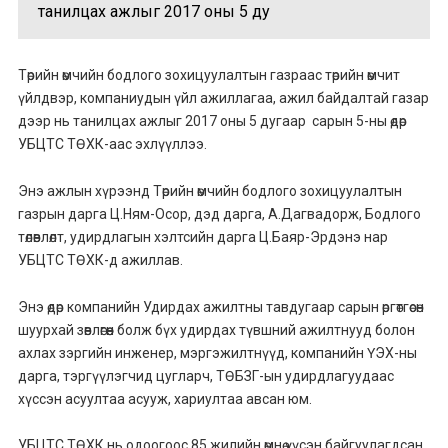
танилцах ажлыг 2017 оны 5 ду
Төрийн өмчийн бодлого зохицуулалтын газраас төрийн өмчит
үйлдвэр, компаниудын үйл ажиллагаа, ажил байдалтай газар
дээр нь танилцах ажлыг 2017 оны 5 дугаар сарын 5-ны өдөр
УБЦТС ТӨХК-аас эхлүүллээ.
Энэ ажлын хүрээнд Төрийн өмчийн бодлого зохицуулалтын
газрын дарга Ц.Ням-Осор, дэд дарга, А.Дагвадорж, Бодлого
төлөвлөлт, удирдлагын хэлтсийн дарга Ц.Баяр-Эрдэнэ нар
УБЦТС ТӨХК-д ажиллав.
Энэ өдөр компанийн Удирдах ажилтны тавдугаар сарын өргөтгөсөн
шуурхай зөвлөгөөн болж бүх удирдах түвшний ажилтнууд болон
ахлах зэргийн инженер, мэргэжилтнүүд, компанийн ҮЭХ-ны
дарга, тэргүүлэгчид цугларч, ТӨБЗГ-ын удирдлагуудаас
хүссэн асуултаа асууж, хариултаа авсан юм.
УБЦТС ТӨХК нь одоогоос 85 жилийн өмнө үүсэн байгуулагдсан