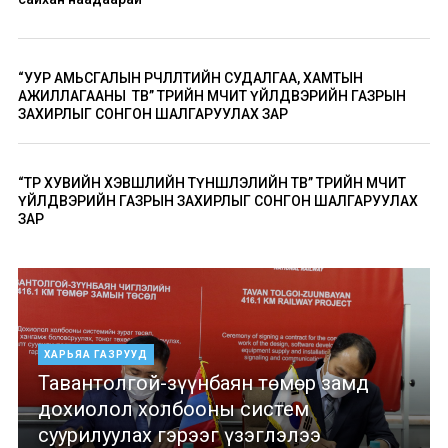
“УУР АМЬСГАЛЫН ӨӨРЧЛӨЛТИЙН СУДАЛГАА, ХАМТЫН
АЖИЛЛАГААНЫ ТӨВ” ТӨРИЙН ӨМЧИТ ҮЙЛДВЭРИЙН ГАЗРЫН
ЗАХИРЛЫГ СОНГОН ШАЛГАРУУЛАХ ЗАР
“ТӨР ХУВИЙН ХЭВШЛИЙН ТҮНШЛЭЛИЙН ТӨВ” ТӨРИЙН ӨМЧИТ
ҮЙЛДВЭРИЙН ГАЗРЫН ЗАХИРЛЫГ СОНГОН ШАЛГАРУУЛАХ
ЗАР
ХАРЬЯА ГАЗРУУД
Тавантолгой-зүүнбаян төмөр замд
дохиолол холбооны систем
суурилуулах гэрээг үзэглэлээ