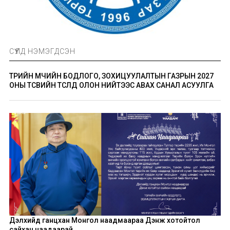
СҮҮЛД НЭМЭГДСЭН
ТӨРИЙН ӨМЧИЙН БОДЛОГО, ЗОХИЦУУЛАЛТЫН ГАЗРЫН 2027
ОНЫ ТӨСВИЙН ТӨСӨЛД ОЛОН НИЙТЭЭС АВАХ САНАЛ АСУУЛГА
Дэлхийд ганцхан Монгол наадмаараа Дэнж хотойтол
сайхан наадаарай