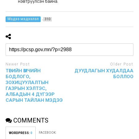
нэвтрүүлсэн байна.
Мэдээ мэдээлэл
310
Newer Post
Older Post
ТӨРИЙН ӨМЧИЙН
ДУУДЛАГЫН ХУДАЛДАА
БОДЛОГО,
БОЛЛОО
ЗОХИЦУУЛАЛТЫН
ГАЗРЫН ХЭЛТЭС,
АЛБАДЫН 4 ДҮГЭЭР
САРЫН ТАЙЛАН МЭДЭЭ
COMMENTS
FACEBOOK:
WORDPRESS:
0