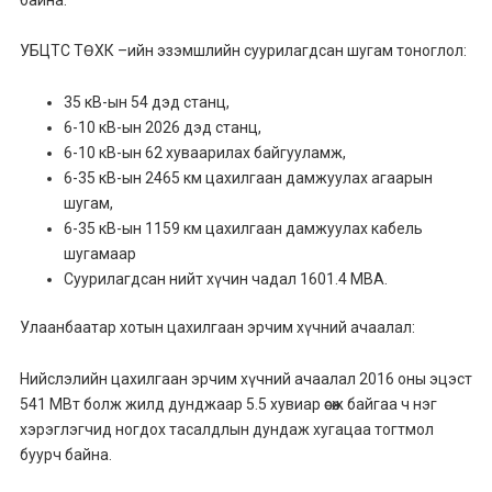
УБЦТС ТӨХК –ийн эзэмшлийн суурилагдсан шугам тоноглол:
35 кВ-ын 54 дэд станц,
6-10 кВ-ын 2026 дэд станц,
6-10 кВ-ын 62 хуваарилах байгууламж,
6-35 кВ-ын 2465 км цахилгаан дамжуулах агаарын
шугам,
6-35 кВ-ын 1159 км цахилгаан дамжуулах кабель
шугамаар
Суурилагдсан нийт хүчин чадал 1601.4 МВА.
Улаанбаатар хотын цахилгаан эрчим хүчний ачаалал:
Нийслэлийн цахилгаан эрчим хүчний ачаалал 2016 оны эцэст
541 МВт болж жилд дунджаар 5.5 хувиар өсөж байгаа ч нэг
хэрэглэгчид ногдох тасалдлын дундаж хугацаа тогтмол
буурч байна.