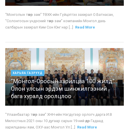
“Монголын төмөр зам” ТӨХК-ийн Гүйцэтгэх захирал О.Батнасан,
“Солонгосын үндэсний төмөр зам” компанийн Монгол дахь
салбарын захирал Ким Сон Юнг нар [...]
Read More
ХАРЬЯА ГАЗРУУД
“Монгол-Оросын харилцаа 100 жилд”
Олон улсын эрдэм шинжилгээний
бага хуралд оролцлоо
"Улаанбаатар төмөр зам" ХНН-ийн Нэгдүгээр орлогч дарга И.В
Милостных 2021 оны 10 дугаар сарын 19-ний өдөр Гадаад
харилцааны яам, ОХУ-аас Монгол Ул [...]
Read More