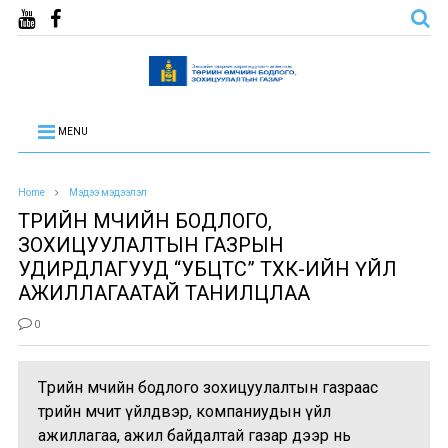
MENU
Home
Мэдээ мэдээлэл
ТӨРИЙН ӨМЧИЙН БОДЛОГО,
ЗОХИЦУУЛАЛТЫН ГАЗРЫН
УДИРДЛАГУУД “УБЦТС” ТӨХК-ИЙН ҮЙЛ
АЖИЛЛАГААТАЙ ТАНИЛЦЛАА
0
Төрийн өмчийн бодлого зохицуулалтын газраас
төрийн өмчит үйлдвэр, компаниудын үйл
ажиллагаа, ажил байдалтай газар дээр нь