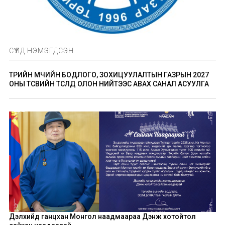
СҮҮЛД НЭМЭГДСЭН
ТӨРИЙН ӨМЧИЙН БОДЛОГО, ЗОХИЦУУЛАЛТЫН ГАЗРЫН 2027
ОНЫ ТӨСВИЙН ТӨСӨЛД ОЛОН НИЙТЭЭС АВАХ САНАЛ АСУУЛГА
Дэлхийд ганцхан Монгол наадмаараа Дэнж хотойтол