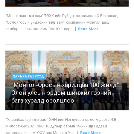
“Монголын төмөр зам” ТӨХК-ийн Гүйцэтгэх захирал О.Батнасан,
“Солонгосын үндэсний төмөр зам” компанийн Монгол дахь
салбарын захирал Ким Сон Юнг нар [...]
Read More
ХАРЬЯА ГАЗРУУД
“Монгол-Оросын харилцаа 100 жилд”
Олон улсын эрдэм шинжилгээний
бага хуралд оролцлоо
"Улаанбаатар төмөр зам" ХНН-ийн Нэгдүгээр орлогч дарга И.В
Милостных 2021 оны 10 дугаар сарын 19-ний өдөр Гадаад
харилцааны яам, ОХУ-аас Монгол Ул [...]
Read More