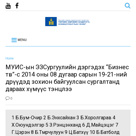
MENU
Home
МУИС-ын ЭЗСургуулийн дэргэдэх “Бизнес
төв”-өөс 2014 оны 08 дугаар сарын 19-21-ний
өдрүүдэд зохион байгуулсан сургалтанд
дараах хүмүүс тэнцлээ
0
1 Б.Бум-Очир 2 Б.Энхсайхан 3 Б.Хоролгарав 4
Х.Оюундэлгэр 5 З.Рэнцэнханд 6 Д.Майцэцэг 7
Г.Цэрэн 8 Б.Төмөрчулуун 9 Ц.Батхүү 10 Б.Батболд