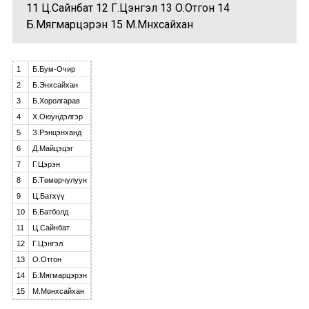
11 Ц.Сайнбат 12 Г.Цэнгэл 13 О.Отгон 14
Б.Мягмарцэрэн 15 М.Мөнхсайхан
1
Б.Бум-Очир
2
Б.Энхсайхан
3
Б.Хоролгарав
4
Х.Оюундэлгэр
5
З.Рэнцэнханд
6
Д.Майцэцэг
7
Г.Цэрэн
8
Б.Төмөрчулуун
9
Ц.Батхүү
10
Б.Батболд
11
Ц.Сайнбат
12
Г.Цэнгэл
13
О.Отгон
14
Б.Мягмарцэрэн
15
М.Мөнхсайхан