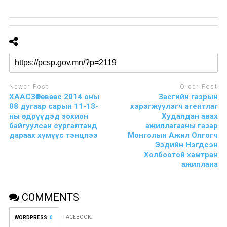
Newer Post
Older Post
ХААСЗӨТөвөөс 2014 оны
Засгийн газрын
08 дугаар сарын 11-13-
хэрэгжүүлэгч агентлаг
ны өдрүүдэд зохион
Худалдан авах
байгуулсан сургалтанд
ажиллагааны газар
дараах хүмүүс тэнцлээ
Монголын Ажил Олгогч
Эздийн Нэгдсэн
Холбоотой хамтран
ажиллана
COMMENTS
FACEBOOK:
WORDPRESS:
0