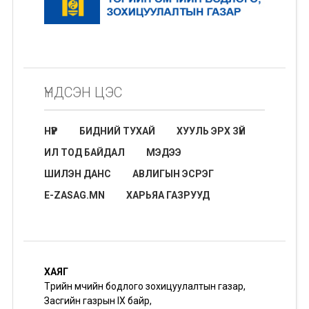
ҮНДСЭН ЦЭС
НҮҮР
БИДНИЙ ТУХАЙ
ХУУЛЬ ЭРХ ЗҮЙ
ИЛ ТОД БАЙДАЛ
МЭДЭЭ
ШИЛЭН ДАНС
АВЛИГЫН ЭСРЭГ
E-ZASAG.MN
ХАРЬЯА ГАЗРУУД
ХАЯГ
Төрийн өмчийн бодлого зохицуулалтын газар,
Засгийн газрын IX байр,