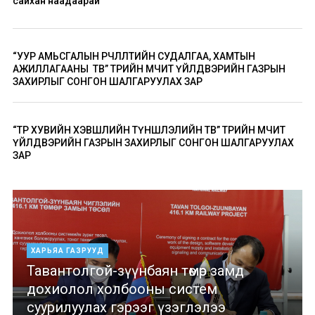
сайхан наадаарай
“УУР АМЬСГАЛЫН ӨӨРЧЛӨЛТИЙН СУДАЛГАА, ХАМТЫН
АЖИЛЛАГААНЫ ТӨВ” ТӨРИЙН ӨМЧИТ ҮЙЛДВЭРИЙН ГАЗРЫН
ЗАХИРЛЫГ СОНГОН ШАЛГАРУУЛАХ ЗАР
“ТӨР ХУВИЙН ХЭВШЛИЙН ТҮНШЛЭЛИЙН ТӨВ” ТӨРИЙН ӨМЧИТ
ҮЙЛДВЭРИЙН ГАЗРЫН ЗАХИРЛЫГ СОНГОН ШАЛГАРУУЛАХ
ЗАР
ХАРЬЯА ГАЗРУУД
Тавантолгой-зүүнбаян төмөр замд
дохиолол холбооны систем
суурилуулах гэрээг үзэглэлээ