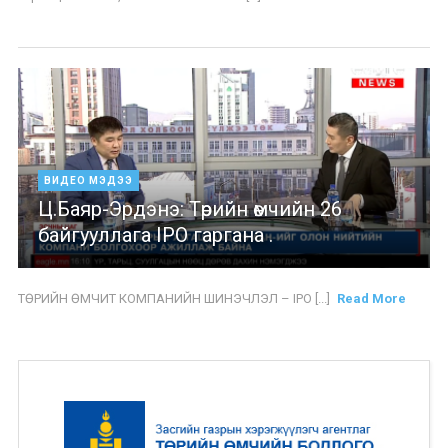
ВИДЕО МЭДЭЭ
Ц.Баяр-Эрдэнэ: Төрийн өмчийн 26
байгууллага IPO гаргана .
ТӨРИЙН ӨМЧИТ КОМПАНИЙН ШИНЭЧЛЭЛ – IPO [...]
Read More