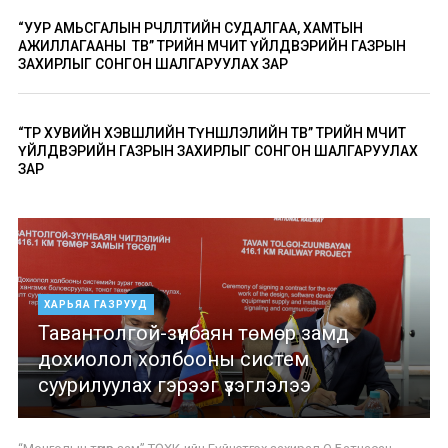
“УУР АМЬСГАЛЫН ӨӨРЧЛӨЛТИЙН СУДАЛГАА, ХАМТЫН
АЖИЛЛАГААНЫ ТӨВ” ТӨРИЙН ӨМЧИТ ҮЙЛДВЭРИЙН ГАЗРЫН
ЗАХИРЛЫГ СОНГОН ШАЛГАРУУЛАХ ЗАР
“ТӨР ХУВИЙН ХЭВШЛИЙН ТҮНШЛЭЛИЙН ТӨВ” ТӨРИЙН ӨМЧИТ
ҮЙЛДВЭРИЙН ГАЗРЫН ЗАХИРЛЫГ СОНГОН ШАЛГАРУУЛАХ
ЗАР
ХАРЬЯА ГАЗРУУД
Тавантолгой-зүүнбаян төмөр замд
дохиолол холбооны систем
суурилуулах гэрээг үзэглэлээ