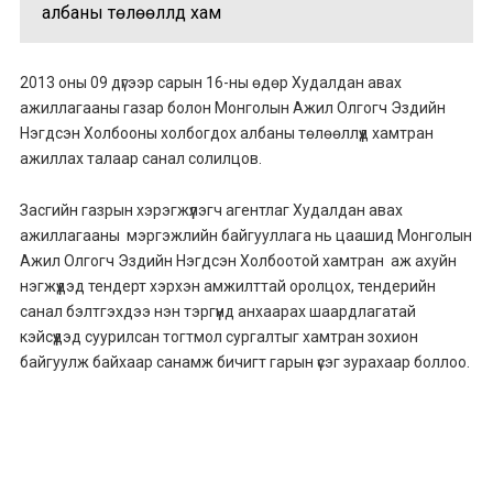
албаны төлөөллүүд хам
2013 оны 09 дүгээр сарын 16-ны өдөр Худалдан авах
ажиллагааны газар болон Монголын Ажил Олгогч Эздийн
Нэгдсэн Холбооны холбогдох албаны төлөөллүүд хамтран
ажиллах талаар санал солилцов.
Засгийн газрын хэрэгжүүлэгч агентлаг Худалдан авах
ажиллагааны мэргэжлийн байгууллага нь цаашид Монголын
Ажил Олгогч Эздийн Нэгдсэн Холбоотой хамтран аж ахуйн
нэгжүүдэд тендерт хэрхэн амжилттай оролцох, тендерийн
санал бэлтгэхдээ нэн тэргүүнд анхаарах шаардлагатай
кэйсүүдэд суурилсан тогтмол сургалтыг хамтран зохион
байгуулж байхаар санамж бичигт гарын үсэг зурахаар боллоо.