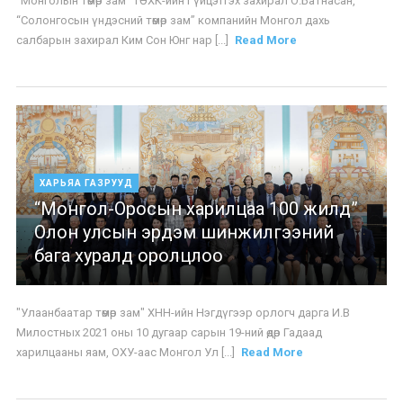
“Монголын төмөр зам” ТӨХК-ийн Гүйцэтгэх захирал О.Батнасан,
“Солонгосын үндэсний төмөр зам” компанийн Монгол дахь
салбарын захирал Ким Сон Юнг нар [...]
Read More
ХАРЬЯА ГАЗРУУД
“Монгол-Оросын харилцаа 100 жилд”
Олон улсын эрдэм шинжилгээний
бага хуралд оролцлоо
"Улаанбаатар төмөр зам" ХНН-ийн Нэгдүгээр орлогч дарга И.В
Милостных 2021 оны 10 дугаар сарын 19-ний өдөр Гадаад
харилцааны яам, ОХУ-аас Монгол Ул [...]
Read More