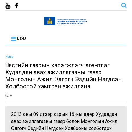
MENU
Home
Засгийн газрын хэрэгжүүлэгч агентлаг
Худалдан авах ажиллагааны газар
Монголын Ажил Олгогч Эздийн Нэгдсэн
Холбоотой хамтран ажиллана
0
2013 оны 09 дүгээр сарын 16-ны өдөр Худалдан
авах ажиллагааны газар болон Монголын Ажил
Олгогч Эздийн Нэгдсэн Холбооны холбогдох