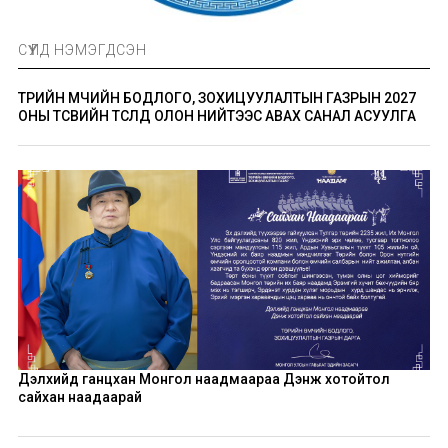
СҮҮЛД НЭМЭГДСЭН
ТӨРИЙН ӨМЧИЙН БОДЛОГО, ЗОХИЦУУЛАЛТЫН ГАЗРЫН 2027
ОНЫ ТӨСВИЙН ТӨСӨЛД ОЛОН НИЙТЭЭС АВАХ САНАЛ АСУУЛГА
Дэлхийд ганцхан Монгол наадмаараа Дэнж хотойтол
сайхан наадаарай