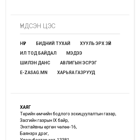
ҮНДСЭН ЦЭС
НҮҮР
БИДНИЙ ТУХАЙ
ХУУЛЬ ЭРХ ЗҮЙ
ИЛ ТОД БАЙДАЛ
МЭДЭЭ
ШИЛЭН ДАНС
АВЛИГЫН ЭСРЭГ
E-ZASAG.MN
ХАРЬЯА ГАЗРУУД
ХАЯГ
Төрийн өмчийн бодлого зохицуулалтын газар,
Засгийн газрын IX байр,
Энхтайвны өргөн чөлөө-16,
Баянзүрх дүүрэг,