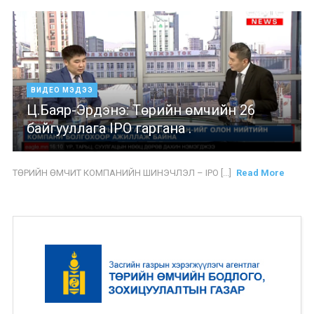
ВИДЕО МЭДЭЭ
Ц.Баяр-Эрдэнэ: Төрийн өмчийн 26
байгууллага IPO гаргана .
ТӨРИЙН ӨМЧИТ КОМПАНИЙН ШИНЭЧЛЭЛ – IPO [...]
Read More