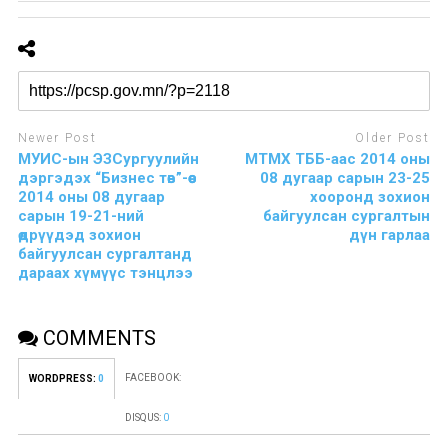
Newer Post
Older Post
МУИС-ын ЭЗСургуулийн
МТМХ ТББ-аас 2014 оны
дэргэдэх “Бизнес төв”-өөс
08 дугаар сарын 23-25
2014 оны 08 дугаар
хооронд зохион
сарын 19-21-ний
байгуулсан сургалтын
өдрүүдэд зохион
дүн гарлаа
байгуулсан сургалтанд
дараах хүмүүс тэнцлээ
COMMENTS
FACEBOOK:
WORDPRESS:
0
DISQUS:
0