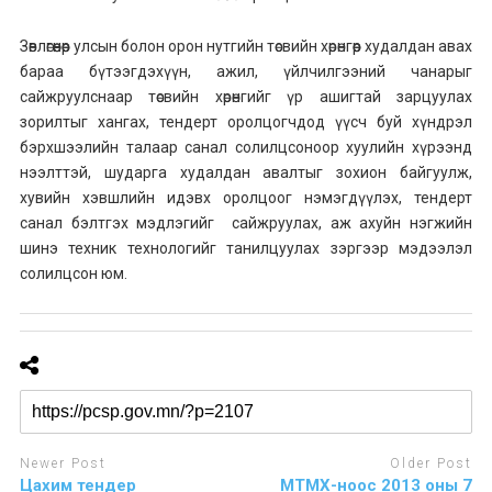
Зөвлөгөөнөөр улсын болон орон нутгийн төсвийн хөрөнгөөр худалдан авах
бараа бүтээгдэхүүн, ажил, үйлчилгээний чанарыг
сайжруулснаар төсвийн хөрөнгийг үр ашигтай зарцуулах
зорилтыг хангах, тендерт оролцогчдод үүсч буй хүндрэл
бэрхшээлийн талаар санал солилцсоноор хуулийн хүрээнд
нээлттэй, шударга худалдан авалтыг зохион байгуулж,
хувийн хэвшлийн идэвх оролцоог нэмэгдүүлэх, тендерт
санал бэлтгэх мэдлэгийг сайжруулах, аж ахуйн нэгжийн
шинэ техник технологийг танилцуулах зэргээр мэдээлэл
солилцсон юм.
Newer Post
Older Post
Цахим тендер
МТМХ-ноос 2013 оны 7