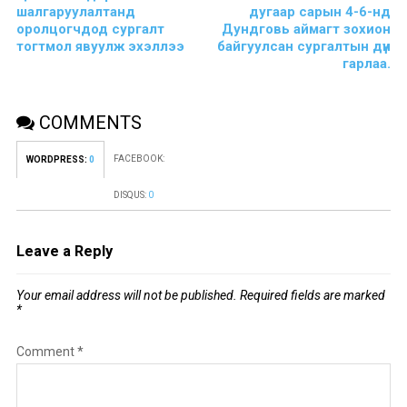
шалгаруулалтанд
дугаар сарын 4-6-нд
оролцогчдод сургалт
Дундговь аймагт зохион
тогтмол явуулж эхэллээ
байгуулсан сургалтын дүн
гарлаа.
COMMENTS
FACEBOOK:
WORDPRESS:
0
DISQUS:
0
Leave a Reply
Your email address will not be published.
Required fields are marked
*
Comment
*