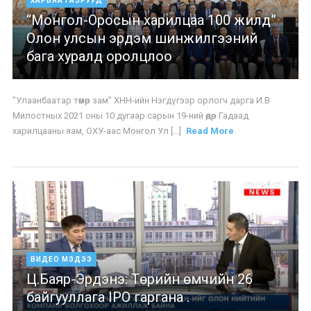
ХАРЬЯА ГАЗРУУД
“Монгол-Оросын харилцаа 100 жилд”
Олон улсын эрдэм шинжилгээний
бага хуралд оролцлоо
"Улаанбаатар төмөр зам" ХНН-ийн Нэгдүгээр орлогч дарга И.В
Милостных 2021 оны 10 дугаар сарын 19-ний өдөр Гадаад
харилцааны яам, ОХУ-аас Монгол Ул [...]
Read More
ВИДЕО МЭДЭЭ
Ц.Баяр-Эрдэнэ: Төрийн өмчийн 26
байгууллага IPO гаргана .