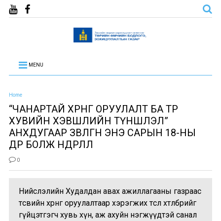
MENU
Home
“ЧАНАРТАЙ ХӨРӨНГӨ ОРУУЛАЛТ БА ТӨР
ХУВИЙН ХЭВШЛИЙН ТҮНШЛЭЛ”
АНХДУГААР ЗӨВЛӨГӨӨН ЭНЭ САРЫН 18-НЫ
ӨДӨР БОЛЖ ӨНДӨРЛӨЛӨӨ
0
Нийслэлийн Худалдан авах ажиллагааны газраас
төсвийн хөрөнгө оруулалтаар хэрэгжих төсөл хөтөлбөрийг
гүйцэтгэгч хувь хүн, аж ахуйн нэгжүүдтэй санал