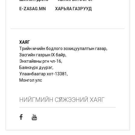
E-ZASAG.MN
ХАРЬЯА ГАЗРУУД
ХАЯГ
Төрийн өмчийн бодлого зохицуулалтын газар,
Засгийн газрын IX байр,
Энхтайвны өргөн чөлөө-16,
Баянзүрх дүүрэг,
Улаанбаатар хот-13381,
Монгол улс
НИЙГМИЙН СҮЛЖЭЭНИЙ ХАЯГ