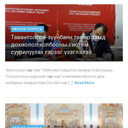
ХАРЬЯА ГАЗРУУД
Тавантолгой-зүүнбаян төмөр замд
дохиолол холбооны систем
суурилуулах гэрээг үзэглэлээ
“Монголын төмөр зам” ТӨХК-ийн Гүйцэтгэх захирал О.Батнасан,
“Солонгосын үндэсний төмөр зам” компанийн Монгол дахь
салбарын захирал Ким Сон Юнг нар [...]
Read More