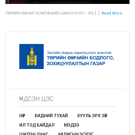
ТӨРИЙН ӨМЧИТ КОМПАНИЙН ШИНЭЧЛЭЛ – IPO [...]
Read More
ҮНДСЭН ЦЭС
НҮҮР
БИДНИЙ ТУХАЙ
ХУУЛЬ ЭРХ ЗҮЙ
ИЛ ТОД БАЙДАЛ
МЭДЭЭ
ШИЛЭН ДАНС
АВЛИГЫН ЭСРЭГ