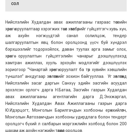
сол
Нийслэлийн Худалдан авах ажиллагааны газраас төсвийн
хөрөнгө оруулалтаар хэрэгжих төсөл хөтөлбөрийг гүйцэтгэгч хувь хүн,
аж ахуйн нэгжүүдтэй санал солилцож, тендер
шалгаруулалтын явц болон оролцоонд үүсч буй хүндрэл
бэрхшээлийг тодорхойлох, даван туулах арга замыг олох,
хөрөнгө оруулалтын гүйцэтгэлийн чанарыг дээшлүүлэхэд
хамтран ажиллах, хууль эрхзүйн мэдлэгийг дээшлүүлэх
зориогоор “Чанартай хөрөнгө оруулалт ба төр хувийн хэвшлийн
түншлэл” анхдугаар зөвлөгөөнийг зохион байгууллаа. Уг зөвлөгөөнд
Нийслэлийн засаг даргын Санхүү эдийн засгийн асуудал
эрхэлсэн орлогч дарга Н.Батаа, Засгийн газрын Худалдан
авах ажиллагааны агентлагийн дарга Д.Энхжаргал,
Нийслэлийн Худалдан Авах Ажиллагааны газрын дарга
Ю.Идэрцогт, Монголын Барилгачдын холбооны ерөнхийлөгч,
Монголын Автозамчдын холбооны удирдлага болон тендерт
оролцогч бүхий л салбарын мэргэжлийн холбоод болон 200
шахам аж ахуйн нэгжийн төлөөлөл оролцов.