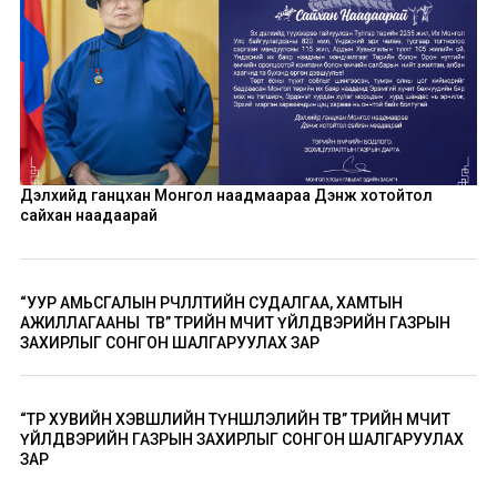
Дэлхийд ганцхан Монгол наадмаараа Дэнж хотойтол
сайхан наадаарай
“УУР АМЬСГАЛЫН ӨӨРЧЛӨЛТИЙН СУДАЛГАА, ХАМТЫН
АЖИЛЛАГААНЫ ТӨВ” ТӨРИЙН ӨМЧИТ ҮЙЛДВЭРИЙН ГАЗРЫН
ЗАХИРЛЫГ СОНГОН ШАЛГАРУУЛАХ ЗАР
“ТӨР ХУВИЙН ХЭВШЛИЙН ТҮНШЛЭЛИЙН ТӨВ” ТӨРИЙН ӨМЧИТ
ҮЙЛДВЭРИЙН ГАЗРЫН ЗАХИРЛЫГ СОНГОН ШАЛГАРУУЛАХ
ЗАР