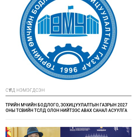
СҮҮЛД НЭМЭГДСЭН
ТӨРИЙН ӨМЧИЙН БОДЛОГО, ЗОХИЦУУЛАЛТЫН ГАЗРЫН 2027
ОНЫ ТӨСВИЙН ТӨСӨЛД ОЛОН НИЙТЭЭС АВАХ САНАЛ АСУУЛГА