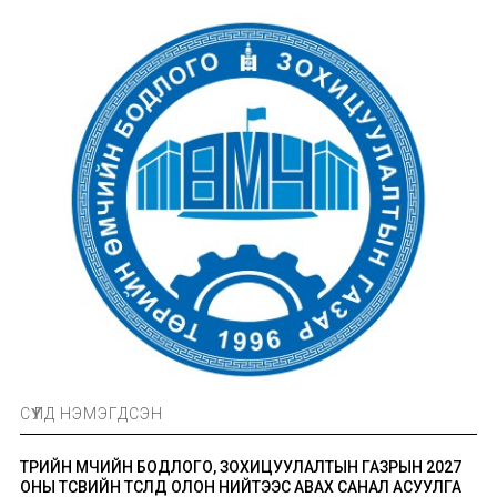
СҮҮЛД НЭМЭГДСЭН
ТӨРИЙН ӨМЧИЙН БОДЛОГО, ЗОХИЦУУЛАЛТЫН ГАЗРЫН 2027
ОНЫ ТӨСВИЙН ТӨСӨЛД ОЛОН НИЙТЭЭС АВАХ САНАЛ АСУУЛГА