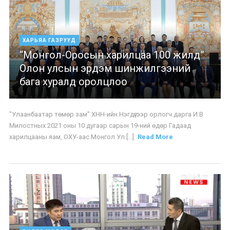
ХАРЬЯА ГАЗРУУД
“Монгол-Оросын харилцаа 100 жилд”
Олон улсын эрдэм шинжилгээний
бага хуралд оролцлоо
"Улаанбаатар төмөр зам" ХНН-ийн Нэгдүгээр орлогч дарга И.В
Милостных 2021 оны 10 дугаар сарын 19-ний өдөр Гадаад
харилцааны яам, ОХУ-аас Монгол Ул [...]
Read More