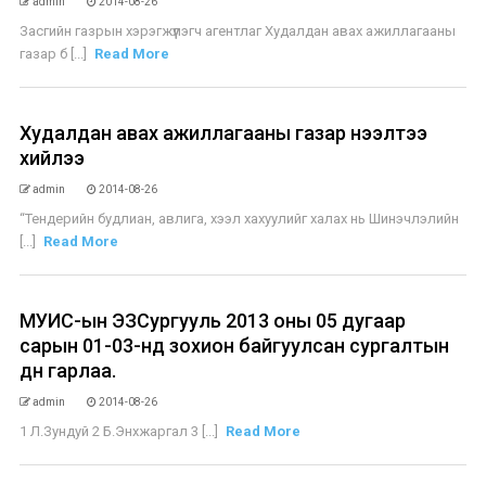
admin
2014-08-26
Засгийн газрын хэрэгжүүлэгч агентлаг Худалдан авах ажиллагааны
газар б [...]
Read More
Худалдан авах ажиллагааны газар нээлтээ
хийлээ
admin
2014-08-26
“Тендерийн будлиан, авлига, хээл хахуулийг халах нь Шинэчлэлийн
[...]
Read More
МУИС-ын ЭЗСургууль 2013 оны 05 дугаар
сарын 01-03-нд зохион байгуулсан сургалтын
дүн гарлаа.
admin
2014-08-26
1 Л.Зундуй 2 Б.Энхжаргал 3 [...]
Read More