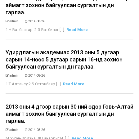
аймагт зохион байгуулсан сургалтын дүн
гарлаа.
admin
2014-08-26
1 Н.Батбаатар 2 Э.Батбилэг [...]
Read More
Удирдлагын академиас 2013 оны 5 дугаар
сарын 14-нөөс 5 дугаар сарын 16-нд зохион
байгуулсан сургалтын дүн гарлаа.
admin
2014-08-26
1 Т.Алтансүх 2 Б.Отгонбаяр [...]
Read More
2013 оны 4 дүгээр сарын 30 ний өдөр Говь-Алтай
аймагт зохион байгуулсан сургалтын дүн
гарлаа.
admin
2014-08-26
М.Ууган-Эрдэнэ Ж.Ганзориг И. [...]
Read More