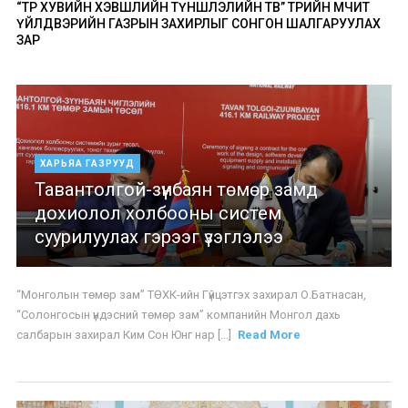
“ТӨР ХУВИЙН ХЭВШЛИЙН ТҮНШЛЭЛИЙН ТӨВ” ТӨРИЙН ӨМЧИТ
ҮЙЛДВЭРИЙН ГАЗРЫН ЗАХИРЛЫГ СОНГОН ШАЛГАРУУЛАХ
ЗАР
ХАРЬЯА ГАЗРУУД
Тавантолгой-зүүнбаян төмөр замд
дохиолол холбооны систем
суурилуулах гэрээг үзэглэлээ
“Монголын төмөр зам” ТӨХК-ийн Гүйцэтгэх захирал О.Батнасан,
“Солонгосын үндэсний төмөр зам” компанийн Монгол дахь
салбарын захирал Ким Сон Юнг нар [...]
Read More