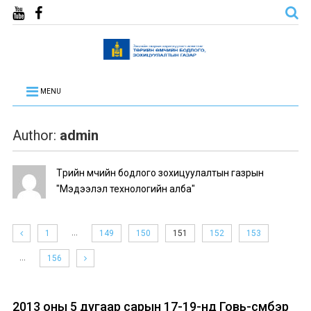
MENU
Author:
admin
Төрийн өмчийн бодлого зохицуулалтын газрын
"Мэдээлэл технологийн алба"
…
1
149
150
151
152
153
…
156
2013 оны 5 дугаар сарын 17-19-нд Говь-сүмбэр