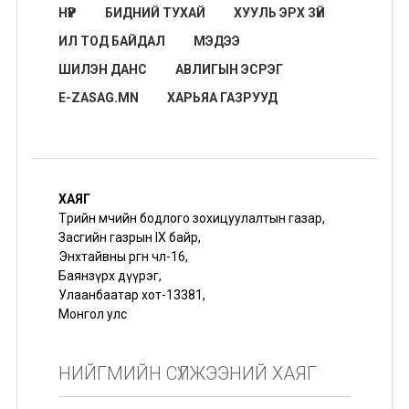
НҮҮР
БИДНИЙ ТУХАЙ
ХУУЛЬ ЭРХ ЗҮЙ
ИЛ ТОД БАЙДАЛ
МЭДЭЭ
ШИЛЭН ДАНС
АВЛИГЫН ЭСРЭГ
E-ZASAG.MN
ХАРЬЯА ГАЗРУУД
ХАЯГ
Төрийн өмчийн бодлого зохицуулалтын газар,
Засгийн газрын IX байр,
Энхтайвны өргөн чөлөө-16,
Баянзүрх дүүрэг,
Улаанбаатар хот-13381,
Монгол улс
НИЙГМИЙН СҮЛЖЭЭНИЙ ХАЯГ