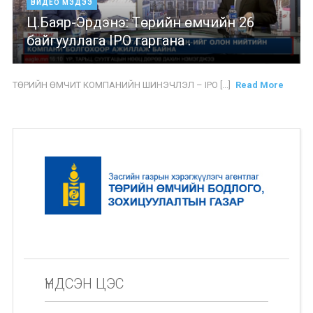
ВИДЕО МЭДЭЭ
Ц.Баяр-Эрдэнэ: Төрийн өмчийн 26
байгууллага IPO гаргана .
ТӨРИЙН ӨМЧИТ КОМПАНИЙН ШИНЭЧЛЭЛ – IPO [...]
Read More
ҮНДСЭН ЦЭС