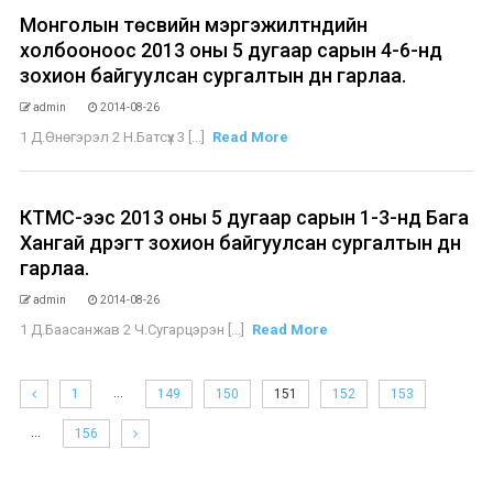
Монголын төсвийн мэргэжилтнүүдийн
холбооноос 2013 оны 5 дугаар сарын 4-6-нд
зохион байгуулсан сургалтын дүн гарлаа.
admin
2014-08-26
1 Д.Өнөгэрэл 2 Н.Батсүх 3 [...]
Read More
КТМС-ээс 2013 оны 5 дугаар сарын 1-3-нд Бага
Хангай дүүрэгт зохион байгуулсан сургалтын дүн
гарлаа.
admin
2014-08-26
1 Д.Баасанжав 2 Ч.Сугарцэрэн [...]
Read More
…
1
149
150
151
152
153
…
156