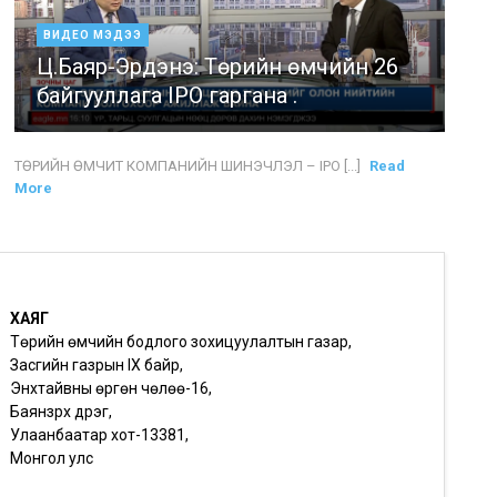
ВИДЕО МЭДЭЭ
Ц.Баяр-Эрдэнэ: Төрийн өмчийн 26
байгууллага IPO гаргана .
ТӨРИЙН ӨМЧИТ КОМПАНИЙН ШИНЭЧЛЭЛ – IPO [...]
Read
More
ХАЯГ
Төрийн өмчийн бодлого зохицуулалтын газар,
Засгийн газрын IX байр,
Энхтайвны өргөн чөлөө-16,
Баянзүрх дүүрэг,
Улаанбаатар хот-13381,
Монгол улс