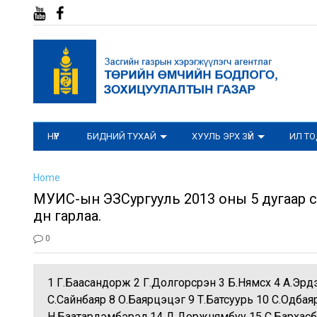
НҮҮР
БИДНИЙ ТУХАЙ
ХУУЛЬ ЭРХ ЗҮЙ
ИЛ Т
Home
МУИС-ын ЭЗСургууль 2013 оны 5 дугаар с
дүн гарлаа.
0
1 Г.Баасандорж 2 Г.Долгорсүрэн 3 Б.Нямсүх 4 А.Эр
С.Сайнбаяр 8 О.Баярцэцэг 9 Т.Батсуурь 10 С.Одбая
Н.Баатардэмбэрэл 14 Д.Доржнямбуу 15 С.Барха