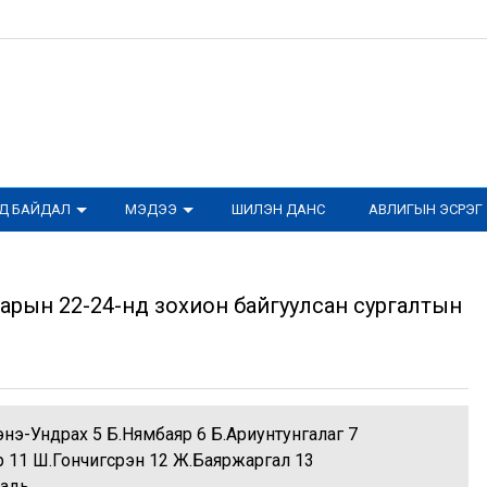
ОД БАЙДАЛ
МЭДЭЭ
ШИЛЭН ДАНС
АВЛИГЫН ЭСРЭГ
арын 22-24-нд зохион байгуулсан сургалтын
дэнэ-Ундрах 5 Б.Нямбаяр 6 Б.Ариунтунгалаг 7
р 11 Ш.Гончигсүрэн 12 Ж.Баяржаргал 13
сбадь