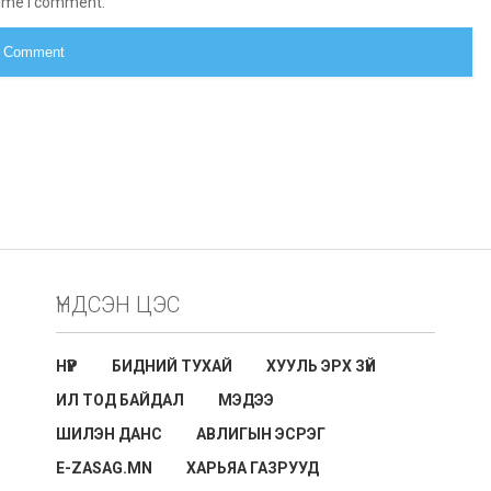
time I comment.
ҮНДСЭН ЦЭС
НҮҮР
БИДНИЙ ТУХАЙ
ХУУЛЬ ЭРХ ЗҮЙ
ИЛ ТОД БАЙДАЛ
МЭДЭЭ
ШИЛЭН ДАНС
АВЛИГЫН ЭСРЭГ
E-ZASAG.MN
ХАРЬЯА ГАЗРУУД