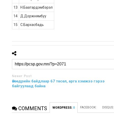
13
Н.Баатардэмбэрэл
14
Д.Доржнямбуу
15
С.Бархасбадь
Newer Post
Өнөөдрийн байдлаар 67 төсөл, арга хэмжээ гэрээ
байгуулаад байна
COMMENTS
FACEBOOK:
DISQUS
WORDPRESS:
0