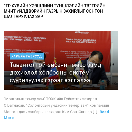
“ТӨР ХУВИЙН ХЭВШЛИЙН ТҮНШЛЭЛИЙН ТӨВ” ТӨРИЙН
ӨМЧИТ ҮЙЛДВЭРИЙН ГАЗРЫН ЗАХИРЛЫГ СОНГОН
ШАЛГАРУУЛАХ ЗАР
ХАРЬЯА ГАЗРУУД
Тавантолгой-зүүнбаян төмөр замд
дохиолол холбооны систем
суурилуулах гэрээг үзэглэлээ
“Монголын төмөр зам” ТӨХК-ийн Гүйцэтгэх захирал
О.Батнасан, “Солонгосын үндэсний төмөр зам” компанийн
Монгол дахь салбарын захирал Ким Сон Юнг нар [...]
Read
More