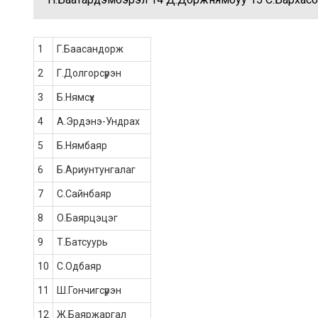
1
Г.Баасандорж
2
Г.Долгорсүрэн
3
Б.Нямсүх
4
А.Эрдэнэ-Ундрах
5
Б.Нямбаяр
6
Б.Ариунтунгалаг
7
С.Сайнбаяр
8
О.Баярцэцэг
9
Т.Батсуурь
10
С.Одбаяр
11
Ш.Гончигсүрэн
12
Ж.Баяржаргал