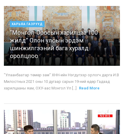
ХАРЬЯА ГАЗРУУД
“Монгол-Оросын харилцаа 100
жилд” Олон улсын эрдэм
шинжилгээний бага хуралд
оролцлоо
"Улаанбаатар төмөр зам" ХНН-ийн Нэгдүгээр орлогч дарга И.В
Милостных 2021 оны 10 дугаар сарын 19-ний өдөр Гадаад
харилцааны яам, ОХУ-аас Монгол Ул [...]
Read More