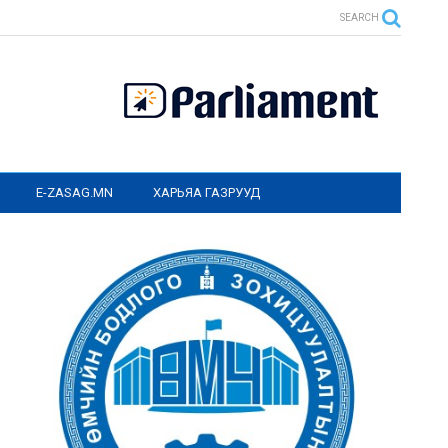
SEARCH
E-ZASAG.MN
ХАРЬЯА ГАЗРУУД