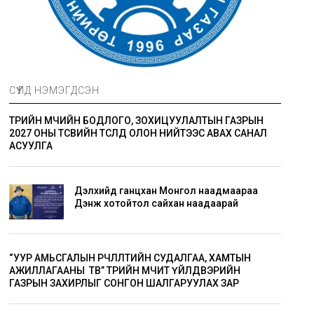
СҮҮЛД НЭМЭГДСЭН
ТӨРИЙН ӨМЧИЙН БОДЛОГО, ЗОХИЦУУЛАЛТЫН ГАЗРЫН
2027 ОНЫ ТӨСВИЙН ТӨСӨЛД ОЛОН НИЙТЭЭС АВАХ САНАЛ
АСУУЛГА
Дэлхийд ганцхан Монгол наадмаараа
Дэнж хотойтол сайхан наадаарай
“УУР АМЬСГАЛЫН ӨӨРЧЛӨЛТИЙН СУДАЛГАА, ХАМТЫН
АЖИЛЛАГААНЫ ТӨВ” ТӨРИЙН ӨМЧИТ ҮЙЛДВЭРИЙН
ГАЗРЫН ЗАХИРЛЫГ СОНГОН ШАЛГАРУУЛАХ ЗАР