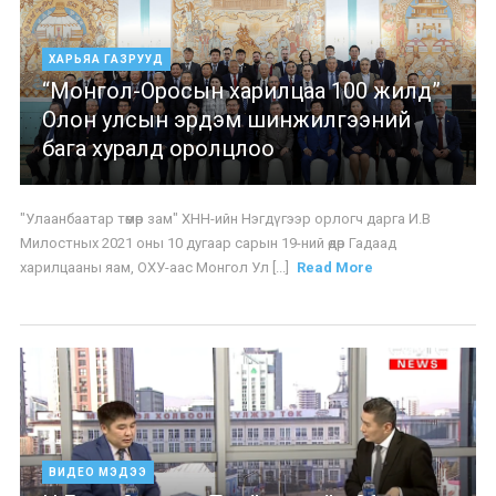
ХАРЬЯА ГАЗРУУД
“Монгол-Оросын харилцаа 100 жилд”
Олон улсын эрдэм шинжилгээний
бага хуралд оролцлоо
"Улаанбаатар төмөр зам" ХНН-ийн Нэгдүгээр орлогч дарга И.В
Милостных 2021 оны 10 дугаар сарын 19-ний өдөр Гадаад
харилцааны яам, ОХУ-аас Монгол Ул [...]
Read More
ВИДЕО МЭДЭЭ