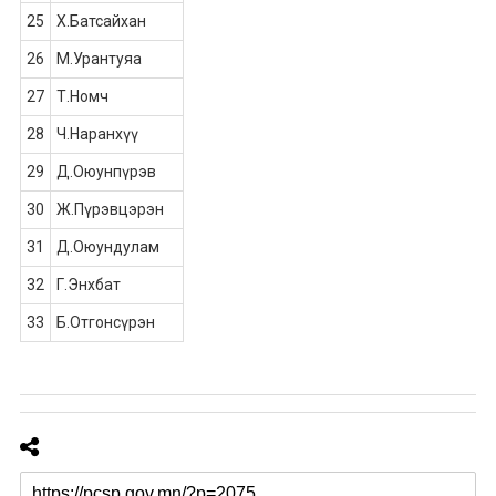
25
Х.Батсайхан
26
М.Урантуяа
27
Т.Номч
28
Ч.Наранхүү
29
Д.Оюунпүрэв
30
Ж.Пүрэвцэрэн
31
Д.Оюундулам
32
Г.Энхбат
33
Б.Отгонсүрэн