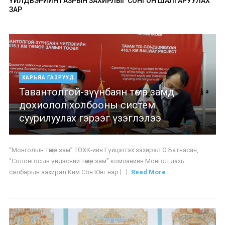
ҮЙЛДВЭРИЙН ГАЗРЫН ЗАХИРЛЫГ СОНГОН ШАЛГАРУУЛАХ
ЗАР
ХАРЬЯА ГАЗРУУД
Тавантолгой-зүүнбаян төмөр замд
дохиолол холбооны систем
суурилуулах гэрээг үзэглэлээ
“Монголын төмөр зам” ТӨХК-ийн Гүйцэтгэх захирал О.Батнасан,
“Солонгосын үндэсний төмөр зам” компанийн Монгол дахь
салбарын захирал Ким Сон Юнг нар [...]
Read More