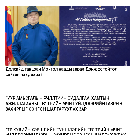
Дэлхийд ганцхан Монгол наадмаараа Дэнж хотойтол
сайхан наадаарай
“УУР АМЬСГАЛЫН ӨӨРЧЛӨЛТИЙН СУДАЛГАА, ХАМТЫН
АЖИЛЛАГААНЫ ТӨВ” ТӨРИЙН ӨМЧИТ ҮЙЛДВЭРИЙН ГАЗРЫН
ЗАХИРЛЫГ СОНГОН ШАЛГАРУУЛАХ ЗАР
“ТӨР ХУВИЙН ХЭВШЛИЙН ТҮНШЛЭЛИЙН ТӨВ” ТӨРИЙН ӨМЧИТ