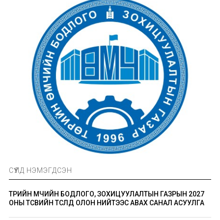
СҮҮЛД НЭМЭГДСЭН
ТӨРИЙН ӨМЧИЙН БОДЛОГО, ЗОХИЦУУЛАЛТЫН ГАЗРЫН 2027
ОНЫ ТӨСВИЙН ТӨСӨЛД ОЛОН НИЙТЭЭС АВАХ САНАЛ АСУУЛГА