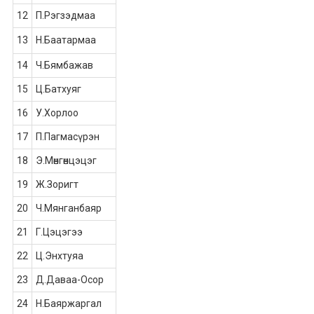
12
П.Рэгзэдмаа
13
Н.Баатармаа
14
Ч.Бямбажав
15
Ц.Батхуяг
16
У.Хорлоо
17
П.Пагмасүрэн
18
Э.Мөнгөнцэцэг
19
Ж.Зоригт
20
Ч.Мянганбаяр
21
Г.Цэцэгээ
22
Ц.Энхтуяа
23
Д.Даваа-Осор
24
Н.Баяржаргал