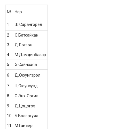
№
Нэр
1
Ш.Сарангэрэл
2
Э.Батсайхан
3
Д.Рэгзэн
4
М.Дамдинбазар
5
Э.Сайнзаяа
6
Д.Оюунгэрэл
7
Ц.Оюунсувд
8
С.Энх-Оргил
9
Д.Цэцэгээ
10
Б.Болортуяа
11
М.Гантөмөр