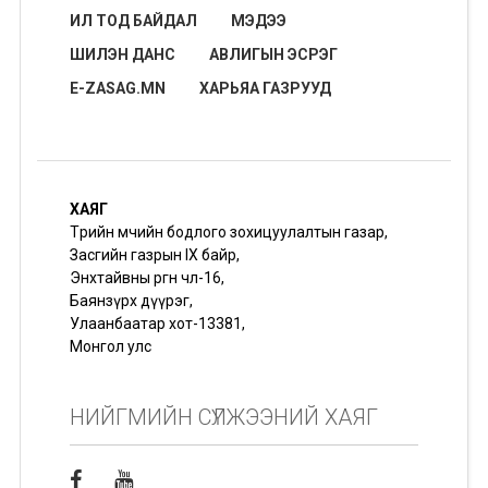
ИЛ ТОД БАЙДАЛ
МЭДЭЭ
ШИЛЭН ДАНС
АВЛИГЫН ЭСРЭГ
E-ZASAG.MN
ХАРЬЯА ГАЗРУУД
ХАЯГ
Төрийн өмчийн бодлого зохицуулалтын газар,
Засгийн газрын IX байр,
Энхтайвны өргөн чөлөө-16,
Баянзүрх дүүрэг,
Улаанбаатар хот-13381,
Монгол улс
НИЙГМИЙН СҮЛЖЭЭНИЙ ХАЯГ