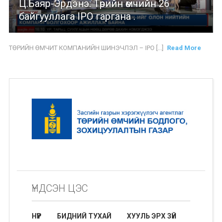
Ц.Баяр-Эрдэнэ: Төрийн өмчийн 26
байгууллага IPO гаргана .
ТӨРИЙН ӨМЧИТ КОМПАНИЙН ШИНЭЧЛЭЛ – IPO [...]
Read More
ҮНДСЭН ЦЭС
НҮҮР
БИДНИЙ ТУХАЙ
ХУУЛЬ ЭРХ ЗҮЙ