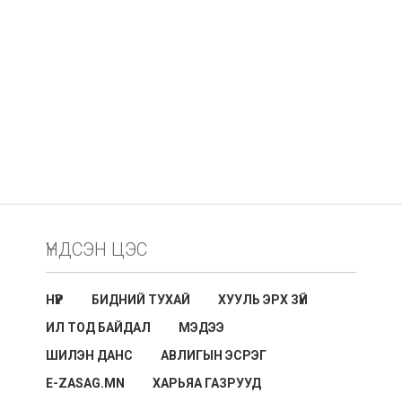
ҮНДСЭН ЦЭС
НҮҮР
БИДНИЙ ТУХАЙ
ХУУЛЬ ЭРХ ЗҮЙ
ИЛ ТОД БАЙДАЛ
МЭДЭЭ
ШИЛЭН ДАНС
АВЛИГЫН ЭСРЭГ
E-ZASAG.MN
ХАРЬЯА ГАЗРУУД