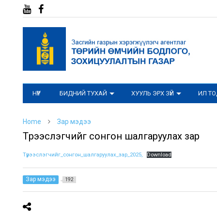
НҮҮР
БИДНИЙ ТУХАЙ
ХУУЛЬ ЭРХ ЗҮЙ
ИЛ Т
Home
Зар мэдээ
Түрээслэгчийг сонгон шалгаруулах зар
Түрээслэгчийг_сонгон_шалгаруулах_зар_2025,
Download
Зар мэдээ
192