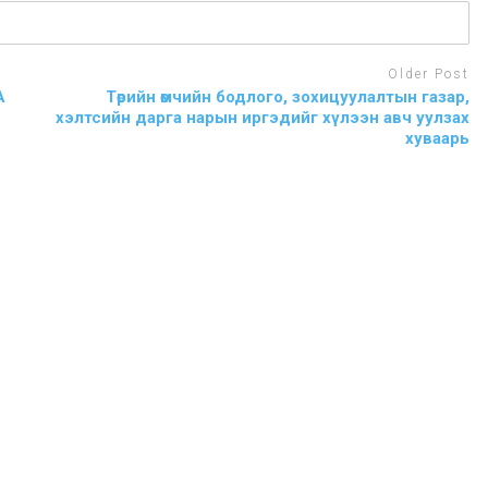
Older Post
А
Төрийн өмчийн бодлого, зохицуулалтын газар,
хэлтсийн дарга нарын иргэдийг хүлээн авч уулзах
хуваарь