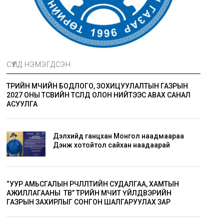
СҮҮЛД НЭМЭГДСЭН
ТӨРИЙН ӨМЧИЙН БОДЛОГО, ЗОХИЦУУЛАЛТЫН ГАЗРЫН
2027 ОНЫ ТӨСВИЙН ТӨСӨЛД ОЛОН НИЙТЭЭС АВАХ САНАЛ
АСУУЛГА
Дэлхийд ганцхан Монгол наадмаараа
Дэнж хотойтол сайхан наадаарай
“УУР АМЬСГАЛЫН ӨӨРЧЛӨЛТИЙН СУДАЛГАА, ХАМТЫН
АЖИЛЛАГААНЫ ТӨВ” ТӨРИЙН ӨМЧИТ ҮЙЛДВЭРИЙН
ГАЗРЫН ЗАХИРЛЫГ СОНГОН ШАЛГАРУУЛАХ ЗАР