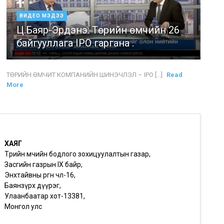
ВИДЕО МЭДЭЭ
Ц.Баяр-Эрдэнэ: Төрийн өмчийн 26
байгууллага IPO гаргана .
ТӨРИЙН ӨМЧИТ КОМПАНИЙН ШИНЭЧЛЭЛ – IPO [...]
Read
More
ХАЯГ
Төрийн өмчийн бодлого зохицуулалтын газар,
Засгийн газрын IX байр,
Энхтайвны өргөн чөлөө-16,
Баянзүрх дүүрэг,
Улаанбаатар хот-13381,
Монгол улс