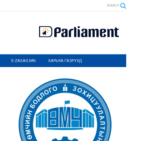
SEARCH
E-ZASAG.MN
ХАРЬЯА ГАЗРУУД