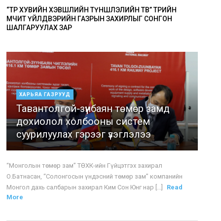
“ТӨР ХУВИЙН ХЭВШЛИЙН ТҮНШЛЭЛИЙН ТӨВ” ТӨРИЙН
ӨМЧИТ ҮЙЛДВЭРИЙН ГАЗРЫН ЗАХИРЛЫГ СОНГОН
ШАЛГАРУУЛАХ ЗАР
ХАРЬЯА ГАЗРУУД
Тавантолгой-зүүнбаян төмөр замд
дохиолол холбооны систем
суурилуулах гэрээг үзэглэлээ
“Монголын төмөр зам” ТӨХК-ийн Гүйцэтгэх захирал
О.Батнасан, “Солонгосын үндэсний төмөр зам” компанийн
Монгол дахь салбарын захирал Ким Сон Юнг нар [...]
Read
More