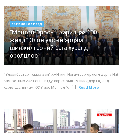
ХАРЬЯА ГАЗРУУД
“Монгол-Оросын харилцаа 100
жилд” Олон улсын эрдэм
шинжилгээний бага хуралд
оролцлоо
"Улаанбаатар төмөр зам" ХНН-ийн Нэгдүгээр орлогч дарга И.В
Милостных 2021 оны 10 дугаар сарын 19-ний өдөр Гадаад
харилцааны яам, ОХУ-аас Монгол Ул [...]
Read More