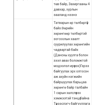
төв байр, Захиргааны 4
давхар, хурлын
зааланд нээнэ
Татварын өр төлбөргүй
байх.Өөрийн
хөрөнгөөр төлбөртэй
зогсоолын хаалт
суурилуулах хөрөнгийн
чадвартай байх
(Дансны хуулга болон
зээл авах боломжтой
мэдээлэл ирүүлэх)Гэрээ
байгуулах эрх олгосон
аж ахуйн нэгжийн
байршуулах барьцаа
хөрөнгө байр талбайн
1 сарын хөлслүүлэх
хэмжээтэй тэнцүү байна
Түрээслэгч байгууллага