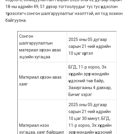
18-ны өдрийн 49, 51 дүгээр тогтоолуудыг тус тус үндэслэн
түрээслэгч сонгон шалгаруулалтыг нээлттэй, ил тод зохион
байгуулна.
Сонгон
2025 оны 05 дугаар
шалгаруулалтын
сарын 21-ний өдрийн
материал хүлээн авах
10 цаг хүртэл
эцсийн хугацаа
БГД, 11-р хороо, Эх
хүүхдийн эрүүл мэндийн
Материал хүлээн авах
үндэсний төв байр,
хаяг
Захиргааны 4 давхар,
Бичиг хэрэг
2025 оны 05 дугаар
сарын 21-ний өдрийн
10 цаг 30 минут, БГД,
Материал нээх
11-р хороо, Эх хүүхдийн
хугацаа, хаяг байршил
эрүүл мэндийн үндэсний