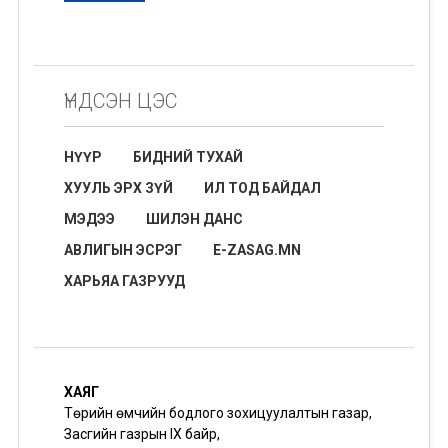
ҮНДСЭН ЦЭС
НҮҮР
БИДНИЙ ТУХАЙ
ХУУЛЬ ЭРХ ЗҮЙ
ИЛ ТОД БАЙДАЛ
МЭДЭЭ
ШИЛЭН ДАНС
АВЛИГЫН ЭСРЭГ
E-ZASAG.MN
ХАРЬЯА ГАЗРУУД
ХАЯГ
Төрийн өмчийн бодлого зохицуулалтын газар,
Засгийн газрын IX байр,