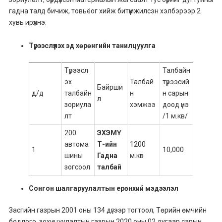
гадна талд бичиж, товьёог хийж битүүмжилсэн хэлбэрээр 2
хувь ирүүлнэ.
Түрээслүүлэх эд хөрөнгийн танилцуулга
Түрээсл
Талбайн
эх
Талбай
түрээсий
Байрши
д/д
талбайн
н
н сарын
л
зориула
хэмжээ
доод үнэ
лт
/1 м.кв/
200
ЭХЭМҮ
автома
Т-ийн
1200
1
10,000
шины
Гадна
м.кв
зогсоол
талбай
Сонгон шалгаруулалтын ерөнхий мэдээлэл
Засгийн газрын 2001 оны 134 дүгээр тогтоол, Төрийн өмчийн
бодлого, зохицуулалтын газрын 2020 оны 02 дугаар сарын