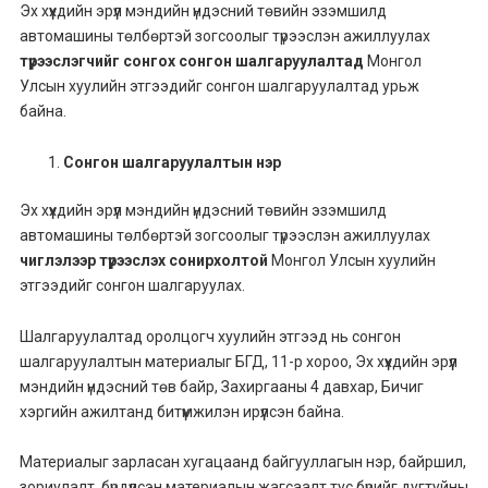
Эх хүүхдийн эрүүл мэндийн үндэсний төвийн эзэмшилд
автомашины төлбөртэй зогсоолыг түрээслэн ажиллуулах
түрээслэгчийг сонгох сонгон шалгаруулалтад
Монгол
Улсын хуулийн этгээдийг сонгон шалгаруулалтад урьж
байна.
Сонгон шалгаруулалтын нэр
Эх хүүхдийн эрүүл мэндийн үндэсний төвийн эзэмшилд
автомашины төлбөртэй зогсоолыг түрээслэн ажиллуулах
чиглэлээр түрээслэх сонирхолтой
Монгол Улсын хуулийн
этгээдийг сонгон шалгаруулах.
Шалгаруулалтад оролцогч хуулийн этгээд нь сонгон
шалгаруулалтын материалыг БГД, 11-р хороо, Эх хүүхдийн эрүүл
мэндийн үндэсний төв байр, Захиргааны 4 давхар, Бичиг
хэргийн ажилтанд битүүмжилэн ирүүлсэн байна.
Материалыг зарласан хугацаанд байгууллагын нэр, байршил,
зориулалт, бүрдүүлсэн материалын жагсаалт тус бүрийг дугтуйны