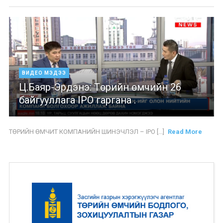
ВИДЕО МЭДЭЭ
Ц.Баяр-Эрдэнэ: Төрийн өмчийн 26
байгууллага IPO гаргана .
ТӨРИЙН ӨМЧИТ КОМПАНИЙН ШИНЭЧЛЭЛ – IPO [...]
Read More