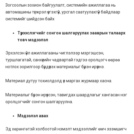
Зогсоолын зохион байгуулалт, системийн ажиллагаа нь
автомашины түгжрэл үүсгэхгүй, урсгал саатуулахгүй байдлаар
системийг шийдсэн байх
Түрээслэгчийг сонгон шалгаруулах зааврын талаарх
товч мэдээлэл
Эрхэлсэн үйл ажиллагааны чиглэлээр мэргэшсэн,
туршлагатай, санхүүгийн чадвартай гэдгээ оролцогч өөрөө
нотлох зорилгоор бүрдүүлэх материалыг бүрэн ирүүлнэ.
Материал дутуу тохиолдолд үл маргах журмаар хасна.
Материалыг бүрэн ирүүлсэн, тавигдах шаардлагыг хангасан нэг
оролцогчийг сонгон шалгаруулна.
Мэдээлэл авах
Эд хөрөнгөтэй холбоотой нэмэлт мэдээллийг өмч эзэмшигч