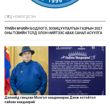
СҮҮЛД НЭМЭГДСЭН
ТӨРИЙН ӨМЧИЙН БОДЛОГО, ЗОХИЦУУЛАЛТЫН ГАЗРЫН 2027
ОНЫ ТӨСВИЙН ТӨСӨЛД ОЛОН НИЙТЭЭС АВАХ САНАЛ АСУУЛГА
Дэлхийд ганцхан Монгол наадмаараа Дэнж хотойтол
сайхан наадаарай