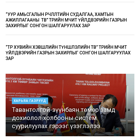
“УУР АМЬСГАЛЫН ӨӨРЧЛӨЛТИЙН СУДАЛГАА, ХАМТЫН
АЖИЛЛАГААНЫ ТӨВ” ТӨРИЙН ӨМЧИТ ҮЙЛДВЭРИЙН ГАЗРЫН
ЗАХИРЛЫГ СОНГОН ШАЛГАРУУЛАХ ЗАР
“ТӨР ХУВИЙН ХЭВШЛИЙН ТҮНШЛЭЛИЙН ТӨВ” ТӨРИЙН ӨМЧИТ
ҮЙЛДВЭРИЙН ГАЗРЫН ЗАХИРЛЫГ СОНГОН ШАЛГАРУУЛАХ
ЗАР
ХАРЬЯА ГАЗРУУД
Тавантолгой-зүүнбаян төмөр замд
дохиолол холбооны систем
суурилуулах гэрээг үзэглэлээ