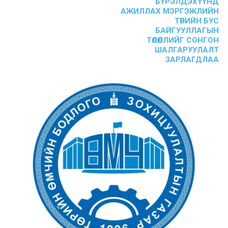
БҮРЭЛДЭХҮҮНД
АЖИЛЛАХ МЭРГЭЖЛИЙН
ТӨРИЙН БУС
БАЙГУУЛЛАГЫН
ТӨЛӨӨЛЛИЙГ СОНГОН
ШАЛГАРУУЛАЛТ
ЗАРЛАГДЛАА