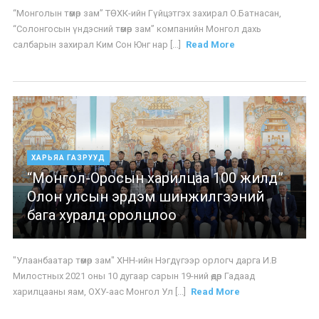
“Монголын төмөр зам” ТӨХК-ийн Гүйцэтгэх захирал О.Батнасан,
“Солонгосын үндэсний төмөр зам” компанийн Монгол дахь
салбарын захирал Ким Сон Юнг нар [...]
Read More
ХАРЬЯА ГАЗРУУД
“Монгол-Оросын харилцаа 100 жилд”
Олон улсын эрдэм шинжилгээний
бага хуралд оролцлоо
"Улаанбаатар төмөр зам" ХНН-ийн Нэгдүгээр орлогч дарга И.В
Милостных 2021 оны 10 дугаар сарын 19-ний өдөр Гадаад
харилцааны яам, ОХУ-аас Монгол Ул [...]
Read More