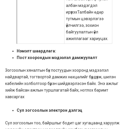
албан мэдэгдэл
ирүүлэхТалбайн өдөр
тутмын цэвэрлэгээ
үйлчилгээ, зохион
байгуулалтын үйл
ажиллагааг хариуцах.
Нэмэлт шаардлага:
Пост хоорондын мэдээлэл дамжуулалт
Зогсоолын хяналтын бүх постуудын хооронд мэдээлэл
найдвартай, тогтвортой дамжих нөхцөлийг бүрдүүлж, шилэн
кабелийн холболтоор бүрэн шийдвэрлэсэн байх. Энэ ажлыг
хийж байсан ажлын туршлагатай байх, нотлох баримт
хавсаргах
Сул зогсоолын электрон дэлгэц
Сул зогсоолын тоо, байршлыг бодит цаг хугацаанд харуулж