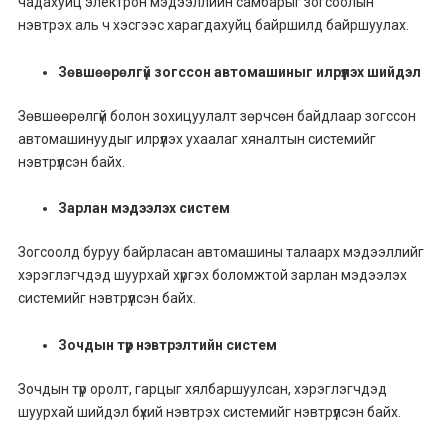
чадахуйц электрон мэдээллийн самбарыг зогсоолын
нэвтрэх аль ч хэсгээс харагдахуйц байршилд байршуулах.
Зөвшөөрөлгүй зогссон автомашиныг илрүүлэх шийдэл
Зөвшөөрөлгүй болон зохицуулалт зөрчсөн байдлаар зогссон
автомашинуудыг илрүүлэх ухаалаг хяналтын системийг
нэвтрүүлсэн байх.
Зарлан мэдээлэх систем
Зогсоолд буруу байрласан автомашины талаарх мэдээллийг
хэрэглэгчдэд шуурхай хүргэх боломжтой зарлан мэдээлэх
системийг нэвтрүүлсэн байх.
Зочдын түр нэвтрэлтийн систем
Зочдын түр оролт, гарцыг хялбаршуулсан, хэрэглэгчдэд
шуурхай шийдэл бүхий нэвтрэх системийг нэвтрүүлсэн байх.