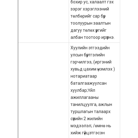
бохир ус, халаалт гэх
зэрэг хэрэглээний
төлбөрийг сар бүр
тоолуурын заалтын
дагуу төлөх үүргийг
албан тоотоор ирүүлнэ.
Хуулийн этгээдийн
улсын бүртгэлийн
гэрчилгээ, (иргэний
хувьд цахим үнэмлэх )
нотариатаар
баталгаажуулсан
хуулбар;Үйл
ажиллагааны
танилцуулга, ажлын
туршлагын талаарх
сүүлийн 2 жилийн
мэдээлэл; /өмнө нь
хийж гүйцэтгэсэн