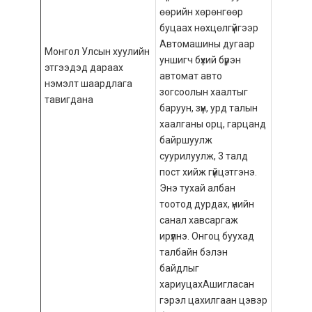
өөрийн хөрөнгөөр
буцаах нөхцөлгүйгээр
Автомашины дугаар
Монгол Улсын хуулийн
уншигч бүхий бүрэн
этгээдэд дараах
автомат авто
нэмэлт шаардлага
зогсоолын хаалтыг
тавигдана
баруун, зүүн, урд талын
хаалганы орц, гарцанд
байршуулж
суурилуулж, 3 талд
пост хийж гүйцэтгэнэ.
Энэ тухай албан
тоотод дурдах, үнийн
санал хавсаргаж
ирүүлнэ. Онгоц буухад
талбайн бэлэн
байдлыг
хариуцахАшигласан
гэрэл цахилгаан цэвэр