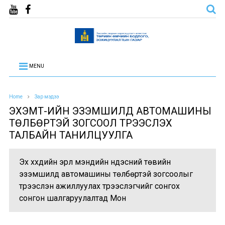
MENU
Home
Зар мэдээ
ЭХЭМҮТ-ИЙН ЭЗЭМШИЛД АВТОМАШИНЫ
ТӨЛБӨРТЭЙ ЗОГСООЛ ТҮРЭЭСЛЭХ
ТАЛБАЙН ТАНИЛЦУУЛГА
Эх хүүхдийн эрүүл мэндийн үндэсний төвийн
эзэмшилд автомашины төлбөртэй зогсоолыг
түрээслэн ажиллуулах түрээслэгчийг сонгох
сонгон шалгаруулалтад Мон