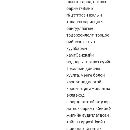
ажлын гэрээ, нотлох
баримт/Өмнө
гүйцэтгэсэн ажлын
талаарх харилцагч
байгууллагын
тодорхойлолт, тооцоо
нийлсэн актын
хуулбарын
хамтСанхүүгийн
чадварыг нотлох сүүлийн
1 жилийн дансны
хуулга, мөнгө болон
хөрвөх чадвартай
хөрөнгө, үйл ажиллагаа
эхлүүлэхэд
шаардлагатай эх үүсвэр,
нотлох баримт, Сүүлийн 2
жилийн аудитлагдсан
тайлан ирүүлэхШүүхийн
шийдвэр гүйцэтгэх