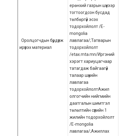
ерөнхий газрын шүүхээр
тогтоогдсон бусдад
төлбөргүй эсэх
тодорхойлолт /E-
mongolia
Оролцогчдын бүрдүүлж
лавлагаа/;Татварын
ирүүлэх материал
тодорхойлолт
/etax.mta.mn/Иргэний
хэрэгт хариуцагчаар
татагдаж байгаагүй
талаар шүүхийн
лавлагаа
тодорхойлолтАжил
олгогчийн нийгмийн
даатгалын шимтгэл
төлөлтийн сүүлийн 1
жилийн тодорхойлолт
/E-mongolia
лавлагаа/;Ажиллах