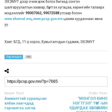
ЭХЭМҮТ дээр очиж үзэж болох бөгөөд сонгон
шалгаруулалтын заавар, бүртгэх хугацаа, хөрөнгийн талаарх
мэдээллийг
99007062,
99072588
утсаар болон
www.ehemut.mn
,
www.pcsp.gov.mn
цахим хуудаснаас авна
уу.
Хаяг: БГД, 11-р хороо, Хувьсгалчдын гудамж, ЭХЭМҮТ
Зар мэдээ
192
Newer Post
Older Post
Амжилттай суралцсан
“МОНГОЛ КИНО
албан хаагчдад
НЭГТГЭЛ” ТӨҮГ-ЫН
гэрчилгээ олгов
УДИРДАХ ЗӨВЛӨЛИЙН