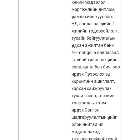
хүчний мэдээлэл,
мэргэжлийн диплом,
үнэмлэхийн хуулбар;
НД лавлагаа сүүлийн 1
жилийн тодорхойлолт,
тухайн байгууллагын
үндсэн ажилтан байх
/E-mongolia лавлагаа/;
Талбай түрээслэх үнийн
саналыг албан бичгээр
ирүүлэх Түрээслэх эд
хөрөнгийн ашиглалт,
хэрхэн сайжруулах
тухай төсөл, төсвийн
тооцооллын хамт
ирүүлэх Сонгон
шалгаруулалтын үнийг
олон нийтэд ил
мэдээллэхэд
татгалзах зүйлгүй тухай