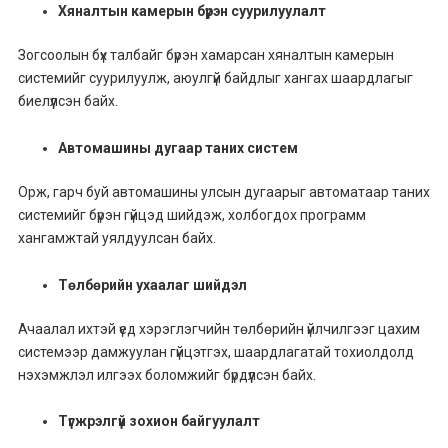
Хяналтын камерын бүрэн суурилуулалт
Зогсоолын бүх талбайг бүрэн хамарсан хяналтын камерын
системийг суурилуулж, аюулгүй байдлыг хангах шаардлагыг
биелүүлсэн байх.
Автомашины дугаар таних систем
Орж, гарч буй автомашины улсын дугаарыг автоматаар таних
системийг бүрэн гүйцэд шийдэж, холбогдох программ
хангамжтай уялдуулсан байх.
Төлбөрийн ухаалаг шийдэл
Ачаалал ихтэй үед хэрэглэгчийн төлбөрийн үйлчилгээг цахим
системээр дамжуулан гүйцэтгэх, шаардлагатай тохиолдолд
нэхэмжлэл илгээх боломжийг бүрдүүлсэн байх.
Түгжрэлгүй зохион байгуулалт