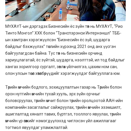
МҮХАҮТ-ын дэргэдэх Бизнесийн ёс зүйн төв нь МҮХАҮТ, “Рио
Тинто Монгол” ХХК болон “Транспэрэнси Интернэншл” ТББ-
ын хамтран хэрэгжүүлсэн “Бизнесийн ёс зүй, шударга
байдлыг бэхжүүлэх” төслийн хүрээнд 2021 онд анх үүсгэн
байгуулагдсан байна. Тус төв нь бизнесийн орчинд
хариуцлагатай, ёс зүйтэй, шударга, нээлттэй, ил тод байдлыг
хангах зорилгоор сургалт, зөвлөх үйлчилгээ, цахим ном сан,
олон улсын төсөл хөтөлбөрүүдийг хэрэгжүүлдэг байгууллага юм.
Төрийн өмчийн бодлого, зохицуулалтын газар нь Төрийн болон
орон нутгийн өмчийн тухай хууль, эрх зүйн орчныг
боловсруулах, төрийн өмчит болон төрийн оролцоотой ААН-ийн
компанийн засаглалыг сайжруулах, төрийн өмчийн эзэмшилт,
ашиглалтад хяналт тавих, бүртгэл, тооллого явуулах, төрийн
өмчийн үр өгөөжийг нэмэгдүүлэхэд чиглэсэн үйл ажиллагааг
тогтмол явуулдаг уламжлалтай.