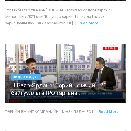
"Улаанбаатар төмөр зам" ХНН-ийн Нэгдүгээр орлогч дарга И.В
Милостных 2021 оны 10 дугаар сарын 19-ний өдөр Гадаад
харилцааны яам, ОХУ-аас Монгол Ул [...]
Read More
ВИДЕО МЭДЭЭ
Ц.Баяр-Эрдэнэ: Төрийн өмчийн 26
байгууллага IPO гаргана .
ТӨРИЙН ӨМЧИТ КОМПАНИЙН ШИНЭЧЛЭЛ – IPO [...]
Read More