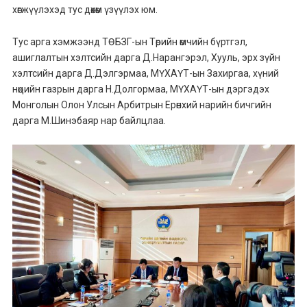
хөгжүүлэхэд тус дөхөм үзүүлэх юм.
Тус арга хэмжээнд ТӨБЗГ-ын Төрийн өмчийн бүртгэл,
ашиглалтын хэлтсийн дарга Д.Нарангэрэл, Хууль, эрх зүйн
хэлтсийн дарга Д.Дэлгэрмаа, МҮХАҮТ-ын Захиргаа, хүний
нөөцийн газрын дарга Н.Долгормаа, МҮХАҮТ-ын дэргэдэх
Монголын Олон Улсын Арбитрын Ерөнхий нарийн бичгийн
дарга М.Шинэбаяр нар байлцлаа.