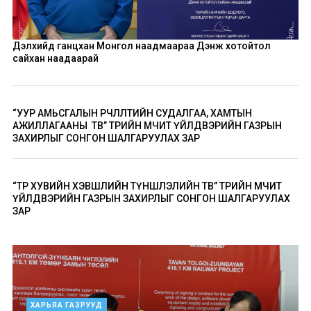
Дэлхийд ганцхан Монгол наадмаараа Дэнж хотойтол
сайхан наадаарай
“УУР АМЬСГАЛЫН ӨӨРЧЛӨЛТИЙН СУДАЛГАА, ХАМТЫН
АЖИЛЛАГААНЫ ТӨВ” ТӨРИЙН ӨМЧИТ ҮЙЛДВЭРИЙН ГАЗРЫН
ЗАХИРЛЫГ СОНГОН ШАЛГАРУУЛАХ ЗАР
“ТӨР ХУВИЙН ХЭВШЛИЙН ТҮНШЛЭЛИЙН ТӨВ” ТӨРИЙН ӨМЧИТ
ҮЙЛДВЭРИЙН ГАЗРЫН ЗАХИРЛЫГ СОНГОН ШАЛГАРУУЛАХ
ЗАР
ХАРЬЯА ГАЗРУУД