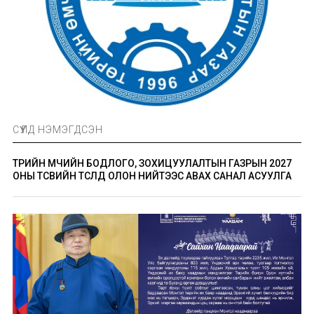
СҮҮЛД НЭМЭГДСЭН
ТӨРИЙН ӨМЧИЙН БОДЛОГО, ЗОХИЦУУЛАЛТЫН ГАЗРЫН 2027
ОНЫ ТӨСВИЙН ТӨСӨЛД ОЛОН НИЙТЭЭС АВАХ САНАЛ АСУУЛГА