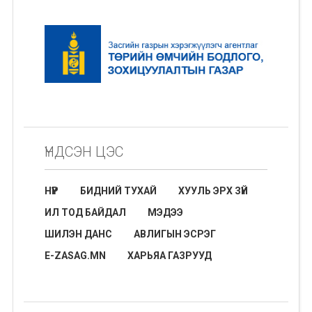
ҮНДСЭН ЦЭС
НҮҮР
БИДНИЙ ТУХАЙ
ХУУЛЬ ЭРХ ЗҮЙ
ИЛ ТОД БАЙДАЛ
МЭДЭЭ
ШИЛЭН ДАНС
АВЛИГЫН ЭСРЭГ
E-ZASAG.MN
ХАРЬЯА ГАЗРУУД