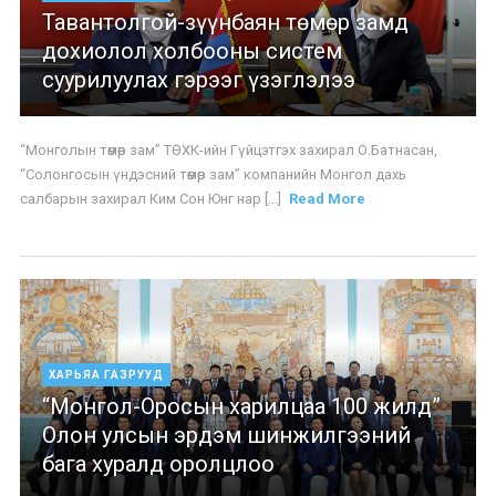
Тавантолгой-зүүнбаян төмөр замд
дохиолол холбооны систем
суурилуулах гэрээг үзэглэлээ
“Монголын төмөр зам” ТӨХК-ийн Гүйцэтгэх захирал О.Батнасан,
“Солонгосын үндэсний төмөр зам” компанийн Монгол дахь
салбарын захирал Ким Сон Юнг нар [...]
Read More
ХАРЬЯА ГАЗРУУД
“Монгол-Оросын харилцаа 100 жилд”
Олон улсын эрдэм шинжилгээний
бага хуралд оролцлоо