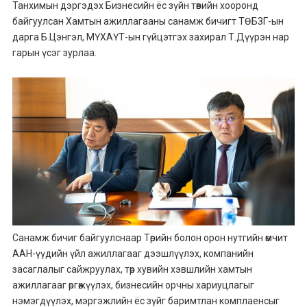
Танхимын дэргэдэх Бизнесийн ёс зүйн төвийн хооронд
байгуулсан Хамтын ажиллагааны санамж бичигт ТӨБЗГ-ын
дарга Б.Цэнгэл, МҮХАҮТ-ын гүйцэтгэх захирал Т.Дүүрэн нар
гарын үсэг зурлаа.
Санамж бичиг байгуулснаар Төрийн болон орон нутгийн өмчит
ААН-үүдийн үйл ажиллагааг дээшлүүлэх, компанийн
засаглалыг сайжруулах, төр хувийн хэвшлийн хамтын
ажиллагааг өргөжүүлэх, бизнесийн орчны хариуцлагыг
нэмэгдүүлэх, мэргэжлийн ёс зүйг баримтлан комплаенсыг