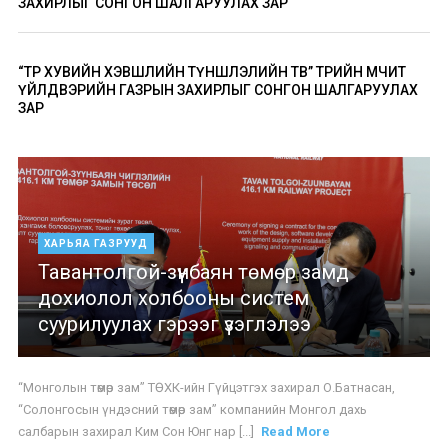
ЗАХИРЛЫГ СОНГОН ШАЛГАРУУЛАХ ЗАР
“ТӨР ХУВИЙН ХЭВШЛИЙН ТҮНШЛЭЛИЙН ТӨВ” ТӨРИЙН ӨМЧИТ
ҮЙЛДВЭРИЙН ГАЗРЫН ЗАХИРЛЫГ СОНГОН ШАЛГАРУУЛАХ
ЗАР
ХАРЬЯА ГАЗРУУД
Тавантолгой-зүүнбаян төмөр замд
дохиолол холбооны систем
суурилуулах гэрээг үзэглэлээ
“Монголын төмөр зам” ТӨХК-ийн Гүйцэтгэх захирал О.Батнасан,
“Солонгосын үндэсний төмөр зам” компанийн Монгол дахь
салбарын захирал Ким Сон Юнг нар [...]
Read More