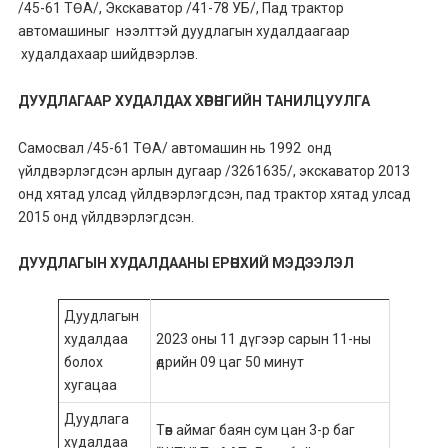
/45-61 ТӨА/, Экскаватор /41-78 УБ/, Пад трактор
автомашиныг нээлттэй дуудлагын худалдаагаар
худалдахаар шийдвэрлэв.
ДУУДЛАГААР ХУДАЛДАХ ХӨРӨНГИЙН ТАНИЛЦУУЛГА
Самосвал /45-61 ТӨА/ автомашин нь 1992 онд
үйлдвэрлэгдсэн арлын дугаар /3261635/, экскаватор 2013
онд хятад улсад үйлдвэрлэгдсэн, пад трактор хятад улсад
2015 онд үйлдвэрлэгдсэн.
ДУУДЛАГЫН ХУДАЛДААНЫ ЕРӨНХИЙ МЭДЭЭЛЭЛ
Дуудлагын
худалдаа
2023 оны 11 дүгээр сарын 11-ны
болох
өдрийн 09 цаг 50 минут
хугацаа
Дуудлага
Төв аймаг баян сум цан 3-р баг
худалдаа