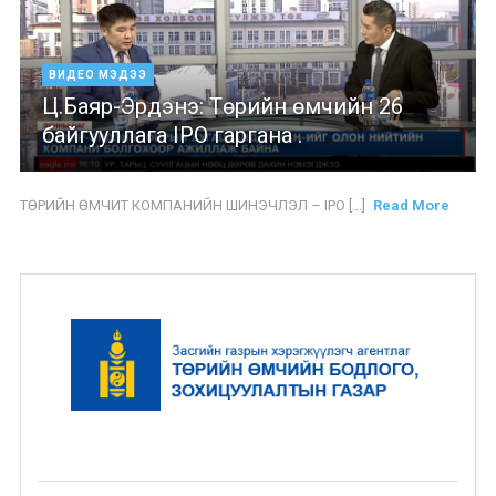
ВИДЕО МЭДЭЭ
Ц.Баяр-Эрдэнэ: Төрийн өмчийн 26
байгууллага IPO гаргана .
ТӨРИЙН ӨМЧИТ КОМПАНИЙН ШИНЭЧЛЭЛ – IPO [...]
Read More