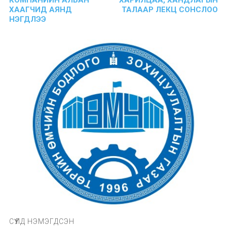
ХААГЧИД АЯНД
ТАЛААР ЛЕКЦ СОНСЛОО
НЭГДЛЭЭ
СҮҮЛД НЭМЭГДСЭН