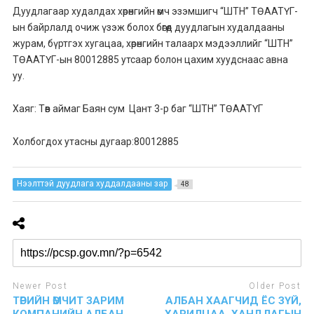
Дуудлагаар худалдах хөрөнгийн өмч эзэмшигч “ШТН” ТӨААТҮГ-
ын байрлалд очиж үзэж болох бөгөөд дуудлагын худалдааны
журам, бүртгэх хугацаа, хөрөнгийн талаарх мэдээллийг “ШТН”
ТӨААТҮГ-ын 80012885 утсаар болон цахим хуудснаас авна
уу.
Хаяг: Төв аймаг Баян сум Цант 3-р баг “ШТН” ТӨААТҮГ
Холбогдох утасны дугаар:80012885
Нээлттэй дуудлага худдалдааны зар
48
Newer Post
Older Post
ТӨРИЙН ӨМЧИТ ЗАРИМ
АЛБАН ХААГЧИД ЁС ЗҮЙ,
КОМПАНИЙН АЛБАН
ХАРИЛЦАА, ХАНДЛАГЫН