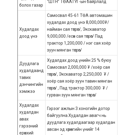
“ШТН” ТӨААТҮГ-ын байрлалд
болох газар
Самосвал 45-61 ТӨА автомашин
худалдах доод үнэ 8,000,000₮/
Худалдах
найман сая төгрөг/, Экскаватор
доод үнэ
9,000,000 /есөн сая төгрөг/ Пад
трактор 1,200,000 / нэг сая хоёр
зуун мянган төгрөг/
Худалдах доод үнийн 25 % буюу
Дуудлага
Самосвал 2,000,000 ₮ /хоёр сая
худалдаанд
төгрөг/, Экскаватор 2,250,000 ₮ /
тавих
хоёр сая хоёр зуун тавин мянган
дэнчингийн
төгрөг/ , Пад трактор 300,000 ₮ /
хэмжээ
гурван зуун мянган төгрөг/
Худалдах
Гэрээг ажлын 3 хоногийн дотор
худалдан
байгуулна.Худалдан авагч нь
авах
дуудлага худалдаагаар худалдан
гэрээний
авсан эд хөрөнгийн үнийг 14
ерөнхий