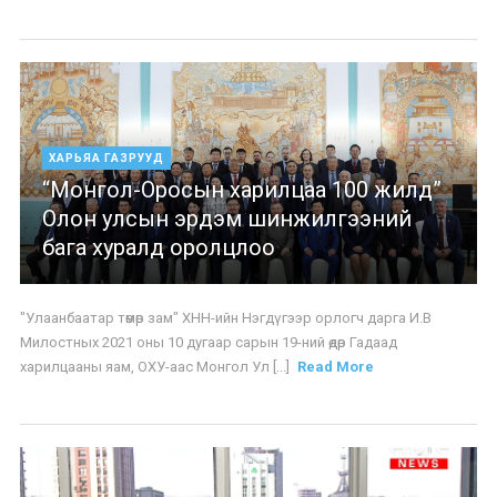
ХАРЬЯА ГАЗРУУД
“Монгол-Оросын харилцаа 100 жилд”
Олон улсын эрдэм шинжилгээний
бага хуралд оролцлоо
"Улаанбаатар төмөр зам" ХНН-ийн Нэгдүгээр орлогч дарга И.В
Милостных 2021 оны 10 дугаар сарын 19-ний өдөр Гадаад
харилцааны яам, ОХУ-аас Монгол Ул [...]
Read More