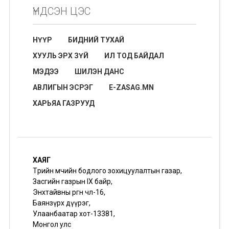
ҮНДСЭН ЦЭС
НҮҮР
БИДНИЙ ТУХАЙ
ХУУЛЬ ЭРХ ЗҮЙ
ИЛ ТОД БАЙДАЛ
МЭДЭЭ
ШИЛЭН ДАНС
АВЛИГЫН ЭСРЭГ
E-ZASAG.MN
ХАРЬЯА ГАЗРУУД
ХАЯГ
Төрийн өмчийн бодлого зохицуулалтын газар,
Засгийн газрын IX байр,
Энхтайвны өргөн чөлөө-16,
Баянзүрх дүүрэг,
Улаанбаатар хот-13381,
Монгол улс