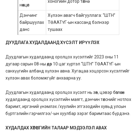
хоногийн дотор төлнө.
нөхцөл
Дэнчинг
Хүлээн авагч байгууллага: “ШТН”
байршуулах
ТӨААТҮГ-ын кассанд бэлнээр
данс
тушаах
ДУУДЛАГА ХУДАЛДААНД ХҮСЭЛТ ИРҮҮЛЭХ
Дуудлагын худалдаанд оролцох хүсэлтийг 2023 оны 11
дугаар сарын 08-ны өдөр 10 цаг хүртэл “ШТН” ТӨААТҮГ-ын
санхүүгийн албанд хүлээн авна. Хугацаа хоцорсон хүсэлтийг
хүлээн авах боломжгүйг анхаарна уу.
Дуудлагын худалдаанд оролцох хүсэлт нь зөв, цэвэр бөглөсөн
худалдаанд оролцох хүсэлтийн маягт, дэнчин төлснийг нотлох
баримт, иргэний үнэмлэх /хуулийн этгээздийн хувьд улсын
бүртгэлийн гэрчилгээ/-ын хуулбар зэрэг баримтаас бүрдэнэ.
ХУДАЛДАХ ХӨРӨНГИЙН ТАЛААР МЭДЭЭЛЭЛ АВАХ