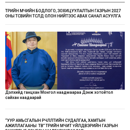
ТӨРИЙН ӨМЧИЙН БОДЛОГО, ЗОХИЦУУЛАЛТЫН ГАЗРЫН 2027
ОНЫ ТӨСВИЙН ТӨСӨЛД ОЛОН НИЙТЭЭС АВАХ САНАЛ АСУУЛГА
Дэлхийд ганцхан Монгол наадмаараа Дэнж хотойтол
сайхан наадаарай
“УУР АМЬСГАЛЫН ӨӨРЧЛӨЛТИЙН СУДАЛГАА, ХАМТЫН
АЖИЛЛАГААНЫ ТӨВ” ТӨРИЙН ӨМЧИТ ҮЙЛДВЭРИЙН ГАЗРЫН