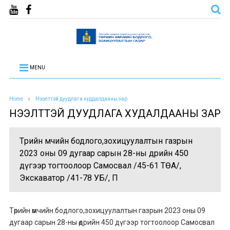
MENU
Home
Нээлттэй дуудлага худдалдааны зар
НЭЭЛТТЭЙ ДУУДЛАГА ХУДАЛДААНЫ ЗАР
Төрийн өмчийн бодлого,зохицуулалтын газрын
2023 оны 09 дугаар сарын 28-ны өдрийн 450
дүгээр тогтоолоор Самосвал /45-61 ТӨА/,
Экскаватор /41-78 УБ/, П
Төрийн өмчийн бодлого,зохицуулалтын газрын 2023 оны 09
дугаар сарын 28-ны өдрийн 450 дүгээр тогтоолоор Самосвал