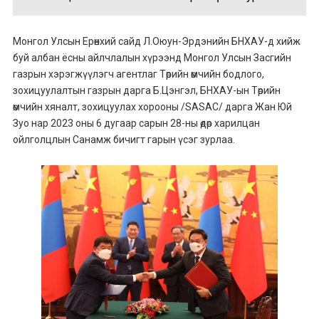
Монгол Улсын Ерөнхий сайд Л.Оюун-Эрдэнийн БНХАУ-д хийж
буй албан ёсны айлчлалын хүрээнд Монгол Улсын Засгийн
газрын хэрэгжүүлэгч агентлаг Төрийн өмчийн бодлого,
зохицуулалтын газрын дарга Б.Цэнгэл, БНХАУ-ын Төрийн
өмчийн хяналт, зохицуулах хорооны /SASAC/ дарга Жан Юй
Зуо нар 2023 оны 6 дугаар сарын 28-ны өдөр харилцан
ойлголцлын Санамж бичигт гарын үсэг зурлаа.