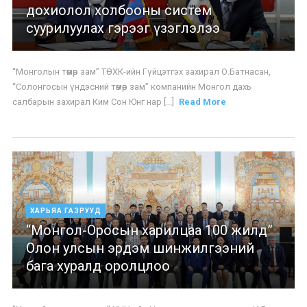
дохиолол холбооны систем
суурилуулах гэрээг үзэглэлээ
“Монголын төмөр зам” ТӨХК-ийн Гүйцэтгэх захирал О.Батнасан,
“Солонгосын үндэсний төмөр зам” компанийн Монгол дахь
салбарын захирал Ким Сон Юнг нар [...]
Read More
ХАРЬЯА ГАЗРУУД
“Монгол-Оросын харилцаа 100 жилд”
Олон улсын эрдэм шинжилгээний
бага хуралд оролцлоо