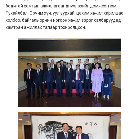
бодитой хамтын ажиллагааг өрнүүлэхийг дэмжсэн юм.
Тухайлбал, Эрчим хүч, уул уурхай, цахим хөгжил харилцаа
холбоо, байгаль орчин ногоон хөгжил зэрэг салбаруудад
хамтран ажиллах талаар тохиролцсон.