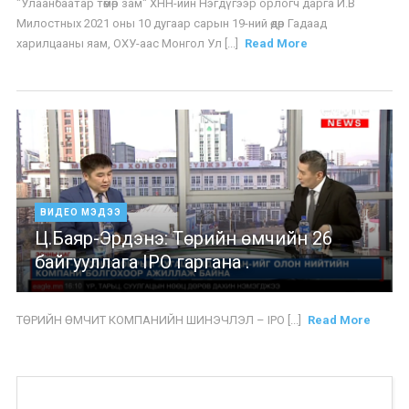
"Улаанбаатар төмөр зам" ХНН-ийн Нэгдүгээр орлогч дарга И.В
Милостных 2021 оны 10 дугаар сарын 19-ний өдөр Гадаад
харилцааны яам, ОХУ-аас Монгол Ул [...]
Read More
ВИДЕО МЭДЭЭ
Ц.Баяр-Эрдэнэ: Төрийн өмчийн 26
байгууллага IPO гаргана .
ТӨРИЙН ӨМЧИТ КОМПАНИЙН ШИНЭЧЛЭЛ – IPO [...]
Read More