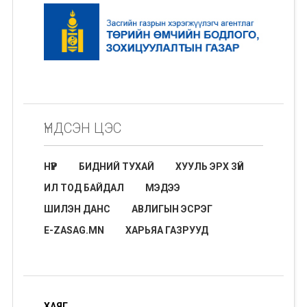
ҮНДСЭН ЦЭС
НҮҮР
БИДНИЙ ТУХАЙ
ХУУЛЬ ЭРХ ЗҮЙ
ИЛ ТОД БАЙДАЛ
МЭДЭЭ
ШИЛЭН ДАНС
АВЛИГЫН ЭСРЭГ
E-ZASAG.MN
ХАРЬЯА ГАЗРУУД
ХАЯГ