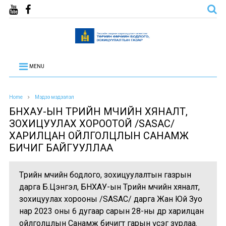
MENU
Home
Мэдээ мэдээлэл
БНХАУ-ЫН ТӨРИЙН ӨМЧИЙН ХЯНАЛТ,
ЗОХИЦУУЛАХ ХОРООТОЙ /SASAC/
ХАРИЛЦАН ОЙЛГОЛЦЛЫН САНАМЖ
БИЧИГ БАЙГУУЛЛАА
Төрийн өмчийн бодлого, зохицуулалтын газрын
дарга Б.Цэнгэл, БНХАУ-ын Төрийн өмчийн хяналт,
зохицуулах хорооны /SASAC/ дарга Жан Юй Зуо
нар 2023 оны 6 дугаар сарын 28-ны өдөр харилцан
ойлголцлын Санамж бичигт гарын үсэг зурлаа.