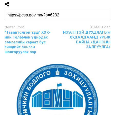
Newer Post
Older Post
“Тавантолгой түлш” ХХК-
НЭЭЛТТЭЙ ДУУДЛАГЫН
ийн Төлөөлөн удирдах
ХУДАЛДААНД УРЬЖ
зөвлөлийн хараат бус
БАЙНА /ДАНСНЫ
гишүүнийг сонгон
ЗАЛРУУЛГА/
шалгаруулах зар