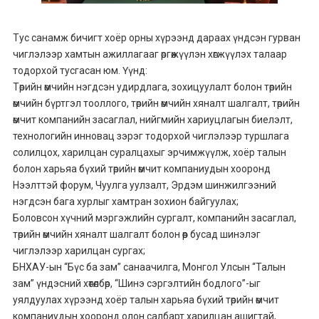
Тус санамж бичигт хоёр орны хүрээнд дараах үндсэн гурван
чиглэлээр хамтын ажиллагааг өргөжүүлэн хөгжүүлэх талаар
тодорхой тусгасан юм. Үүнд:
Төрийн өмчийн нэгдсэн удирдлага, зохицуулалт болон төрийн
өмчийн бүртгэл тооллого, төрийн өмчийн хяналт шалгалт, төрийн
өмчит компанийн засаглал, нийгмийн хариуцлагын биелэлт,
технологийн инновац зэрэг тодорхой чиглэлээр туршлага
солилцох, харилцан суралцахыг эрчимжүүлж, хоёр талын
болон харьяа бүхий төрийн өмчит компаниудын хооронд
Нээлттэй форум, Чуулга уулзалт, Эрдэм шинжилгээний
нэгдсэн бага хурлыг хамтран зохион байгуулах;
Боловсон хүчний мэргэжлийн сургалт, компанийн засаглал,
төрийн өмчийн хяналт шалгалт болон өөр бусад шинэлэг
чиглэлээр харилцан сургах;
БНХАУ-ын “Бүс ба зам” санаачилга, Монгол Улсын “Талын
зам” үндэсний хөтөлбөр, “Шинэ сэргэлтийн бодлого”-ыг
уялдуулах хүрээнд хоёр талын харьяа бүхий төрийн өмчит
компаниудын хооронд олон салбарт харилцан ашигтай,