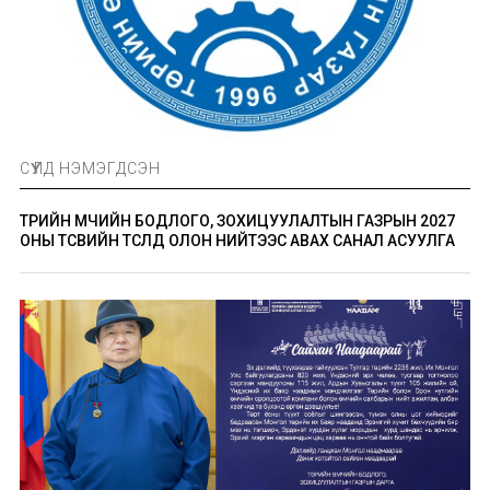
СҮҮЛД НЭМЭГДСЭН
ТӨРИЙН ӨМЧИЙН БОДЛОГО, ЗОХИЦУУЛАЛТЫН ГАЗРЫН 2027
ОНЫ ТӨСВИЙН ТӨСӨЛД ОЛОН НИЙТЭЭС АВАХ САНАЛ АСУУЛГА