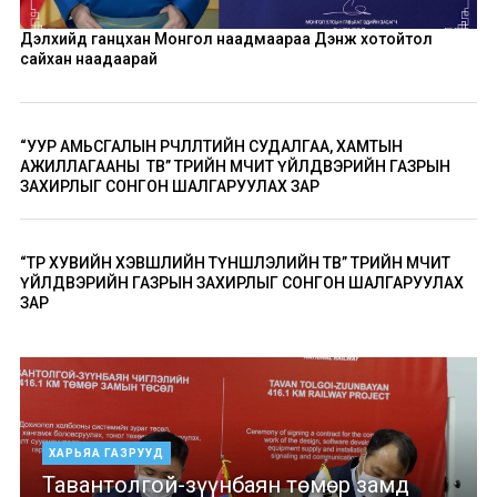
Дэлхийд ганцхан Монгол наадмаараа Дэнж хотойтол
сайхан наадаарай
“УУР АМЬСГАЛЫН ӨӨРЧЛӨЛТИЙН СУДАЛГАА, ХАМТЫН
АЖИЛЛАГААНЫ ТӨВ” ТӨРИЙН ӨМЧИТ ҮЙЛДВЭРИЙН ГАЗРЫН
ЗАХИРЛЫГ СОНГОН ШАЛГАРУУЛАХ ЗАР
“ТӨР ХУВИЙН ХЭВШЛИЙН ТҮНШЛЭЛИЙН ТӨВ” ТӨРИЙН ӨМЧИТ
ҮЙЛДВЭРИЙН ГАЗРЫН ЗАХИРЛЫГ СОНГОН ШАЛГАРУУЛАХ
ЗАР
ХАРЬЯА ГАЗРУУД
Тавантолгой-зүүнбаян төмөр замд