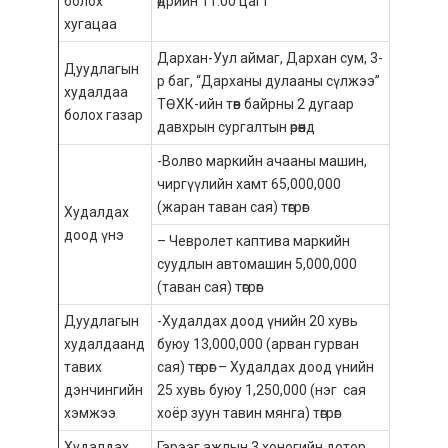
болох
өдрийн 11.00 цагт
хугацаа
Дархан-Уул аймаг, Дархан сум, 3-
Дуудлагын
р баг, “Дарханы дулааны сүлжээ”
худалдаа
ТӨХК-ийн төв байрны 2 дугаар
болох газар
давхрын сургалтын өрөөнд
-Волво маркийн ачааны машин,
чиргүүлийн хамт 65,000,000
(жаран таван сая) төгрөг
Худалдах
доод үнэ
– Чевролет каптива маркийн
суудлын автомашин 5,000,000
(таван сая) төгрөг
Дуудлагын
-Худалдах доод үнийн 20 хувь
худалдаанд
буюу 13,000,000 (арван гурван
тавих
сая) төгрөг – Худалдах доод үнийн
дэнчингийн
25 хувь буюу 1,250,000 (нэг сая
хэмжээ
хоёр зуун тавин мянга) төгрөг
Худалдах
Гэрээг ажлын 3 хоногийн дотор