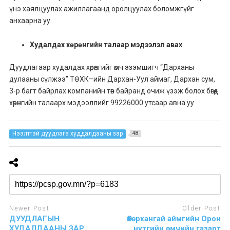
үнэ хаялцуулах ажиллагаанд оролцуулах боломжгүйг
анхаарна уу.
Худалдах хөрөнгийн талаар мэдээлэл авах
Дуудлагаар худалдах хөрөнгийг өмч эзэмшигч “Дарханы
дулааны сүлжээ” ТӨХК–ийн Дархан-Уул аймаг, Дархан сум,
3-р багт байрлах компанийн төв байранд очиж үзэж болох бөгөөд
хөрөнгийн талаарх мэдээллийг 99226000 утсаар авна уу.
Нээлттэй дуудлага худдалдааны зар
48
Newer Post
Older Post
ДУУДЛАГЫН
Өвөрхангай аймгийн Орон
ХУДАЛДААНЫ ЗАР
нутгийн өмчийн газарт