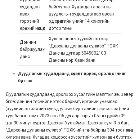
худалдан
байгуулна. Худалдан авагч нь
авах
дуудлагын худалдаагаар авсан
гэрээний
эд хөрөнгийн үнийг 14 хоногийн
ерөнхий нөхцөл
дотор төлнө.
Хүлээн авагч хуулийн этгээд:
Дэнчин
”Дарханы дулааны сүлжээ” ТӨХК
байршуулах
Дансны дугаар:5045002103
данс
Дансны нэр:Хаан банк
Дуудлагын худалдаанд хүсэлт ирүүлэх, оролцогчийг
бүртгэх
Дуудлагын худалдаанд оролцох хүсэлтийн маягтыг зөв, цэвэр
бөглөж дэнчин төлснийг нотлох баримт, иргэний үнэмлэх
(хуулийн этгээдийн хувьд улсын бүртгэлийн гэрчилгээ)-ний
хуулбарын хамт 2023 оны 06 дугаар сарын 05-ны өдрийн 09
цаг 30 минут хүртэл Дархан-Уул аймаг, Дархан сум, 3-р баг,
“Дарханы дулааны сүлжээ” ТӨХК-ийн төв байрны 304 тоот өрөөнд
хүлээн авна. Хугацаа хоцорсон хүсэлтийг хүлээн авч бүртгэх