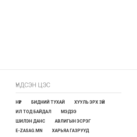
ҮНДСЭН ЦЭС
НҮҮР
БИДНИЙ ТУХАЙ
ХУУЛЬ ЭРХ ЗҮЙ
ИЛ ТОД БАЙДАЛ
МЭДЭЭ
ШИЛЭН ДАНС
АВЛИГЫН ЭСРЭГ
E-ZASAG.MN
ХАРЬЯА ГАЗРУУД