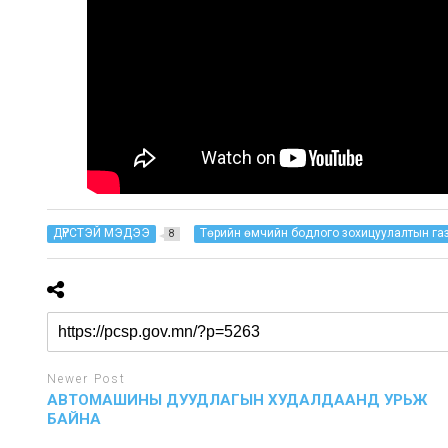
ДҮРСТЭЙ МЭДЭЭ
Төрийн өмчийн бодлого зохицуулалтын га
8
Newer Post
АВТОМАШИНЫ ДУУДЛАГЫН ХУДАЛДААНД УРЬЖ
БАЙНА