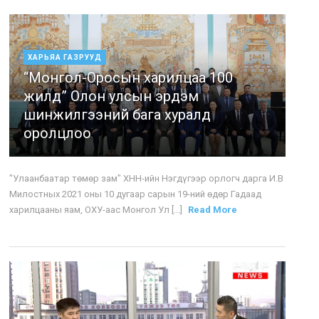
ХАРЬЯА ГАЗРУУД
“Монгол-Оросын харилцаа 100
жилд” Олон улсын эрдэм
шинжилгээний бага хуралд
оролцлоо
"Улаанбаатар төмөр зам" ХНН-ийн Нэгдүгээр орлогч дарга И.В
Милостных 2021 оны 10 дугаар сарын 19-ний өдөр Гадаад
харилцааны яам, ОХУ-аас Монгол Ул [...]
Read More