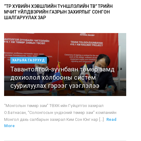
“ТӨР ХУВИЙН ХЭВШЛИЙН ТҮНШЛЭЛИЙН ТӨВ” ТӨРИЙН
ӨМЧИТ ҮЙЛДВЭРИЙН ГАЗРЫН ЗАХИРЛЫГ СОНГОН
ШАЛГАРУУЛАХ ЗАР
ХАРЬЯА ГАЗРУУД
Тавантолгой-зүүнбаян төмөр замд
дохиолол холбооны систем
суурилуулах гэрээг үзэглэлээ
“Монголын төмөр зам” ТӨХК-ийн Гүйцэтгэх захирал
О.Батнасан, “Солонгосын үндэсний төмөр зам” компанийн
Монгол дахь салбарын захирал Ким Сон Юнг нар [...]
Read
More