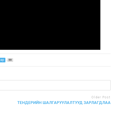
зар
88
Older Post
ТЕНДЕРИЙН ШАЛГАРУУЛАЛТУУД ЗАРЛАГДЛАА