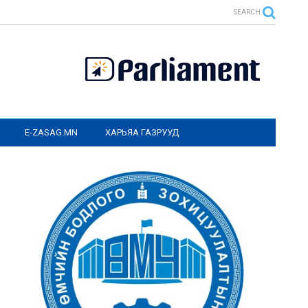
SEARCH
E-ZASAG.MN
ХАРЬЯА ГАЗРУУД