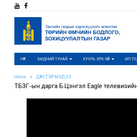
НҮҮР
БИДНИЙ ТУХАЙ
ХУУЛЬ ЭРХ ЗҮЙ
ИЛ Т
Home
ДҮРСТЭЙ МЭДЭЭ
ТӨБЗГ-ын дарга Б.Цэнгэл Eagle телевизи