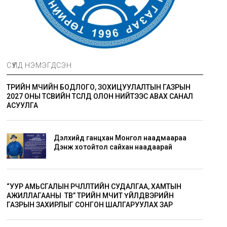
СҮҮЛД НЭМЭГДСЭН
ТӨРИЙН ӨМЧИЙН БОДЛОГО, ЗОХИЦУУЛАЛТЫН ГАЗРЫН
2027 ОНЫ ТӨСВИЙН ТӨСӨЛД ОЛОН НИЙТЭЭС АВАХ САНАЛ
АСУУЛГА
Дэлхийд ганцхан Монгол наадмаараа
Дэнж хотойтол сайхан наадаарай
“УУР АМЬСГАЛЫН ӨӨРЧЛӨЛТИЙН СУДАЛГАА, ХАМТЫН
АЖИЛЛАГААНЫ ТӨВ” ТӨРИЙН ӨМЧИТ ҮЙЛДВЭРИЙН
ГАЗРЫН ЗАХИРЛЫГ СОНГОН ШАЛГАРУУЛАХ ЗАР