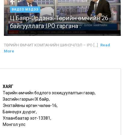
ВИДЕО МЭДЭЭ
Ц.Баяр-Эрдэнэ: Төрийн өмчийн 26
байгууллага IPO гаргана .
ТӨРИЙН ӨМЧИТ КОМПАНИЙН ШИНЭЧЛЭЛ – IPO [...]
Read
More
ХАЯГ
Төрийн өмчийн бодлого зохицуулалтын газар,
Засгийн газрын IX байр,
Энхтайвны өргөн чөлөө-16,
Баянзүрх дүүрэг,
Улаанбаатар хот-13381,
Монгол улс