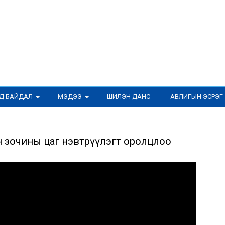
ОД БАЙДАЛ
МЭДЭЭ
ШИЛЭН ДАНС
АВЛИГЫН ЭСРЭГ
йн зочины цаг нэвтрүүлэгт оролцлоо