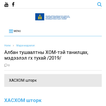
MENU
Home
Мэдээ мэдээлэл
Албан тушаалтны ХОМ-тэй танилцах,
мэдээлэл өгөх тухай /2019/
0
ХАСХОМ шторк
ХАСХОМ шторк