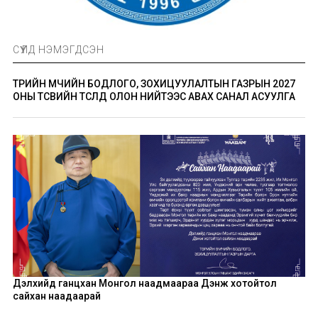
СҮҮЛД НЭМЭГДСЭН
ТӨРИЙН ӨМЧИЙН БОДЛОГО, ЗОХИЦУУЛАЛТЫН ГАЗРЫН 2027
ОНЫ ТӨСВИЙН ТӨСӨЛД ОЛОН НИЙТЭЭС АВАХ САНАЛ АСУУЛГА
Дэлхийд ганцхан Монгол наадмаараа Дэнж хотойтол
сайхан наадаарай