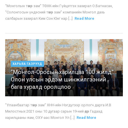
“Монголын төмөр зам” ТӨХК-ийн Гүйцэтгэх захирал О.Батнасан,
“Солонгосын үндэсний төмөр зам” компанийн Монгол дахь
салбарын захирал Ким Сон Юнг нар [...]
Read More
ХАРЬЯА ГАЗРУУД
“Монгол-Оросын харилцаа 100 жилд”
Олон улсын эрдэм шинжилгээний
бага хуралд оролцлоо
"Улаанбаатар төмөр зам" ХНН-ийн Нэгдүгээр орлогч дарга И.В
Милостных 2021 оны 10 дугаар сарын 19-ний өдөр Гадаад
харилцааны яам, ОХУ-аас Монгол Ул [...]
Read More