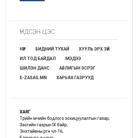
ҮНДСЭН ЦЭС
НҮҮР
БИДНИЙ ТУХАЙ
ХУУЛЬ ЭРХ ЗҮЙ
ИЛ ТОД БАЙДАЛ
МЭДЭЭ
ШИЛЭН ДАНС
АВЛИГЫН ЭСРЭГ
E-ZASAG.MN
ХАРЬЯА ГАЗРУУД
ХАЯГ
Төрийн өмчийн бодлого зохицуулалтын газар,
Засгийн газрын IX байр,
Энхтайвны өргөн чөлөө-16,
Баянзүрх дүүрэг,