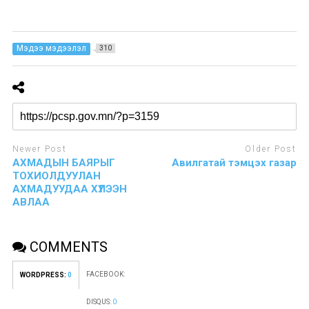
Мэдээ мэдээлэл
310
Newer Post
Older Post
АХМАДЫН БАЯРЫГ
Авилгатай тэмцэх газар
ТОХИОЛДУУЛАН
АХМАДУУДАА ХҮЛЭЭН
АВЛАА
COMMENTS
FACEBOOK:
WORDPRESS:
0
DISQUS:
0