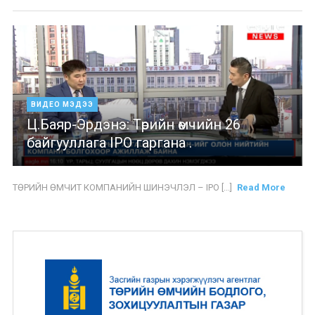
ВИДЕО МЭДЭЭ
Ц.Баяр-Эрдэнэ: Төрийн өмчийн 26
байгууллага IPO гаргана .
ТӨРИЙН ӨМЧИТ КОМПАНИЙН ШИНЭЧЛЭЛ – IPO [...]
Read More