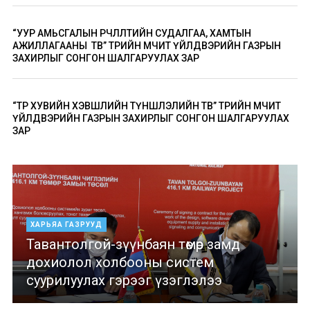
“УУР АМЬСГАЛЫН ӨӨРЧЛӨЛТИЙН СУДАЛГАА, ХАМТЫН
АЖИЛЛАГААНЫ ТӨВ” ТӨРИЙН ӨМЧИТ ҮЙЛДВЭРИЙН ГАЗРЫН
ЗАХИРЛЫГ СОНГОН ШАЛГАРУУЛАХ ЗАР
“ТӨР ХУВИЙН ХЭВШЛИЙН ТҮНШЛЭЛИЙН ТӨВ” ТӨРИЙН ӨМЧИТ
ҮЙЛДВЭРИЙН ГАЗРЫН ЗАХИРЛЫГ СОНГОН ШАЛГАРУУЛАХ
ЗАР
ХАРЬЯА ГАЗРУУД
Тавантолгой-зүүнбаян төмөр замд
дохиолол холбооны систем
суурилуулах гэрээг үзэглэлээ