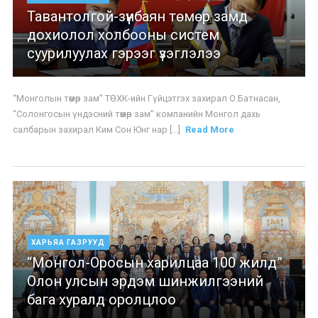
Тавантолгой-зүүнбаян төмөр замд
дохиолол холбооны систем
суурилуулах гэрээг үзэглэлээ
“Монголын төмөр зам” ТӨХК-ийн Гүйцэтгэх захирал О.Батнасан,
“Солонгосын үндэсний төмөр зам” компанийн Монгол дахь
салбарын захирал Ким Сон Юнг нар [...]
Read More
ХАРЬЯА ГАЗРУУД
“Монгол-Оросын харилцаа 100 жилд”
Олон улсын эрдэм шинжилгээний
бага хуралд оролцлоо