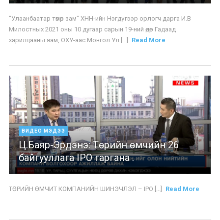
"Улаанбаатар төмөр зам" ХНН-ийн Нэгдүгээр орлогч дарга И.В
Милостных 2021 оны 10 дугаар сарын 19-ний өдөр Гадаад
харилцааны яам, ОХУ-аас Монгол Ул [...]
Read More
ВИДЕО МЭДЭЭ
Ц.Баяр-Эрдэнэ: Төрийн өмчийн 26
байгууллага IPO гаргана .
ТӨРИЙН ӨМЧИТ КОМПАНИЙН ШИНЭЧЛЭЛ – IPO [...]
Read More