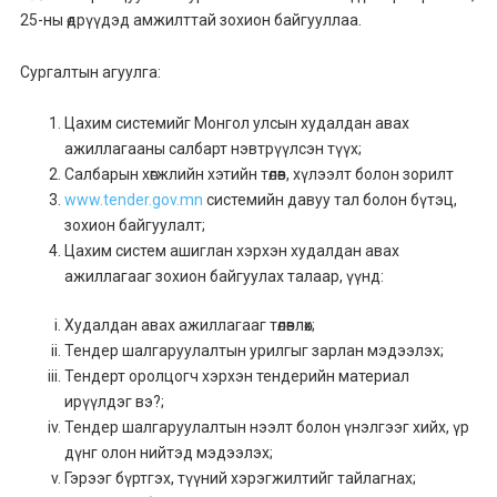
25-ны өдрүүдэд амжилттай зохион байгууллаа.
Сургалтын агуулга:
Цахим системийг Монгол улсын худалдан авах
ажиллагааны салбарт нэвтрүүлсэн түүх;
Салбарын хөгжлийн хэтийн төлөв, хүлээлт болон зорилт
www.tender.gov.mn
системийн давуу тал болон бүтэц,
зохион байгуулалт;
Цахим систем ашиглан хэрхэн худалдан авах
ажиллагааг зохион байгуулах талаар, үүнд:
Худалдан авах ажиллагааг төлөвлөх;
Тендер шалгаруулалтын урилгыг зарлан мэдээлэх;
Тендерт оролцогч хэрхэн тендерийн материал
ирүүлдэг вэ?;
Тендер шалгаруулалтын нээлт болон үнэлгээг хийх, үр
дүнг олон нийтэд мэдээлэх;
Гэрээг бүртгэх, түүний хэрэгжилтийг тайлагнах;