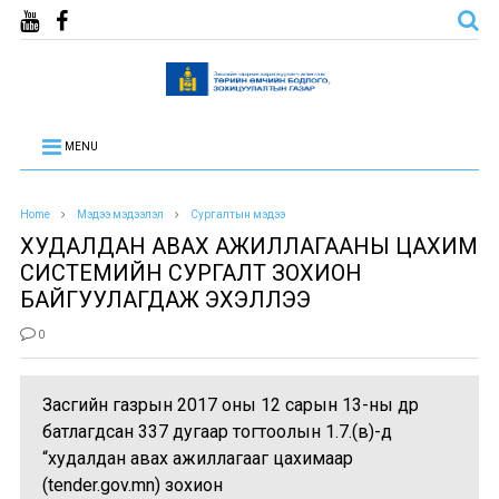
MENU
Home
Мэдээ мэдээлэл
Сургалтын мэдээ
ХУДАЛДАН АВАХ АЖИЛЛАГААНЫ ЦАХИМ
СИСТЕМИЙН СУРГАЛТ ЗОХИОН
БАЙГУУЛАГДАЖ ЭХЭЛЛЭЭ
0
Засгийн газрын 2017 оны 12 сарын 13-ны өдөр
батлагдсан 337 дугаар тогтоолын 1.7.(в)-д
“худалдан авах ажиллагааг цахимаар
(tender.gov.mn) зохион