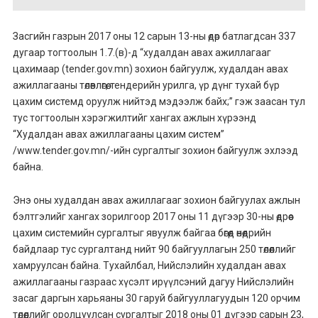
Засгийн газрын 2017 оны 12 сарын 13-ны өдөр батлагдсан 337
дугаар тогтоолын 1.7.(в)-д “худалдан авах ажиллагааг
цахимаар (tender.gov.mn) зохион байгуулж, худалдан авах
ажиллагааны төлөвлөгөө, тендерийн урилга, үр дүнг тухай бүр
цахим системд оруулж нийтэд мэдээлж байх;” гэж заасан тул
тус тогтоолын хэрэгжилтийг хангах ажлын хүрээнд
“Худалдан авах ажиллагааны цахим систем”
/www.tender.gov.mn/-ийн сургалтыг зохион байгуулж эхлээд
байна.
Энэ оны худалдан авах ажиллагааг зохион байгуулах ажлын
бэлтгэлийг хангах зорилгоор 2017 оны 11 дүгээр 30-ны өдрөөс
цахим системийн сургалтыг явуулж байгаа бөгөөд өнөөдрийн
байдлаар тус сургалтанд нийт 90 байгууллагын 250 төлөөллийг
хамруулсан байна. Тухайлбал, Нийслэлийн худалдан авах
ажиллагааны газраас хүсэлт ирүүлсэний дагуу Нийслэлийн
засаг даргын харьяаны 30 гаруй байгууллагуудын 120 орчим
төлөөллийг оролцуулсан сургалтыг 2018 оны 01 дүгээр сарын 23,