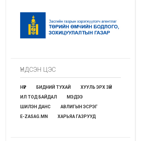
ҮНДСЭН ЦЭС
НҮҮР
БИДНИЙ ТУХАЙ
ХУУЛЬ ЭРХ ЗҮЙ
ИЛ ТОД БАЙДАЛ
МЭДЭЭ
ШИЛЭН ДАНС
АВЛИГЫН ЭСРЭГ
E-ZASAG.MN
ХАРЬЯА ГАЗРУУД