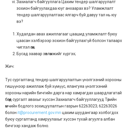
Захиалагч байгууллага Цахим тендер шалгаруулалт
зохион байгуулахдаа юуг анхаарах вэ? Уламжлалт
тендер шалгаруулалтаас ялгарч буй давуу тал нь юу
вэ?
Худалдан авах ажиллагааг цаашид уламжлалт буюу
цаасан хэлбэрээр зохион байгуулахгүй болсон талаарх
чиглэл өгөх;
Бусад заавар зөвлөмжийг хүргэх;
Жич:
Тус сургалтанд тендер шалгаруулалтын үнэлгээний хорооны
гишүүнээр ажиллаж буй хүмүүс, ялангуяа үнэлгээний
хорооны нарийн бичгийн дарга нар хамрагдах шаардлагатай
бөгөөд сургалт авахыг хүссэн Захиалагч байгууллагууд Төрийн
өмчийн бодлого зохицуулалтын газрын 62263023; 62263026
болон
it@procurement.gov.mn
цахим шуудангаар холбогдох
буюу сургалтанд хамруулахыг хүссэн тухай агуулга албан
бичгээр хандаж болно.