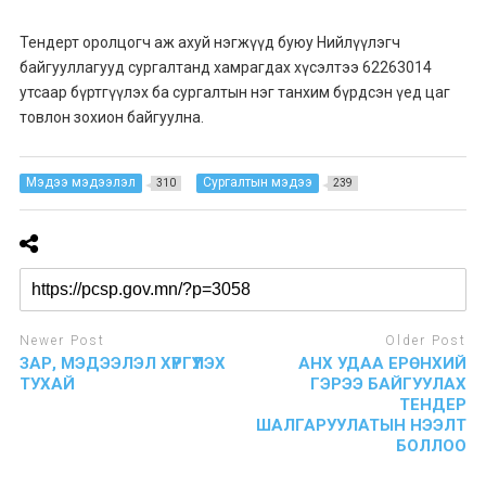
Тендерт оролцогч аж ахуй нэгжүүд буюу Нийлүүлэгч
байгууллагууд сургалтанд хамрагдах хүсэлтээ 62263014
утсаар бүртгүүлэх ба сургалтын нэг танхим бүрдсэн үед цаг
товлон зохион байгуулна.
Мэдээ мэдээлэл
Сургалтын мэдээ
310
239
Newer Post
Older Post
ЗАР, МЭДЭЭЛЭЛ ХҮРГҮҮЛЭХ
АНХ УДАА ЕРӨНХИЙ
ТУХАЙ
ГЭРЭЭ БАЙГУУЛАХ
ТЕНДЕР
ШАЛГАРУУЛАТЫН НЭЭЛТ
БОЛЛОО