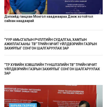
Дэлхийд ганцхан Монгол наадмаараа Дэнж хотойтол
сайхан наадаарай
“УУР АМЬСГАЛЫН ӨӨРЧЛӨЛТИЙН СУДАЛГАА, ХАМТЫН
АЖИЛЛАГААНЫ ТӨВ” ТӨРИЙН ӨМЧИТ ҮЙЛДВЭРИЙН ГАЗРЫН
ЗАХИРЛЫГ СОНГОН ШАЛГАРУУЛАХ ЗАР
“ТӨР ХУВИЙН ХЭВШЛИЙН ТҮНШЛЭЛИЙН ТӨВ” ТӨРИЙН ӨМЧИТ
ҮЙЛДВЭРИЙН ГАЗРЫН ЗАХИРЛЫГ СОНГОН ШАЛГАРУУЛАХ
ЗАР
ХАРЬЯА ГАЗРУУД