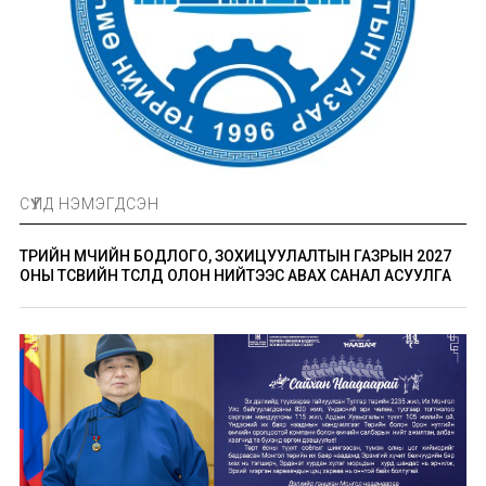
СҮҮЛД НЭМЭГДСЭН
ТӨРИЙН ӨМЧИЙН БОДЛОГО, ЗОХИЦУУЛАЛТЫН ГАЗРЫН 2027
ОНЫ ТӨСВИЙН ТӨСӨЛД ОЛОН НИЙТЭЭС АВАХ САНАЛ АСУУЛГА