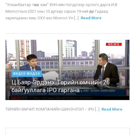
"Улаанбаатар төмөр зам" ХНН-ийн Нэгдүгээр орлогч дарга И.В
Милостных 2021 оны 10 дугаар сарын 19-ний өдөр Гадаад
харилцааны яам, ОХУ-аас Монгол Ул [...]
Read More
ВИДЕО МЭДЭЭ
Ц.Баяр-Эрдэнэ: Төрийн өмчийн 26
байгууллага IPO гаргана .
ТӨРИЙН ӨМЧИТ КОМПАНИЙН ШИНЭЧЛЭЛ – IPO [...]
Read More