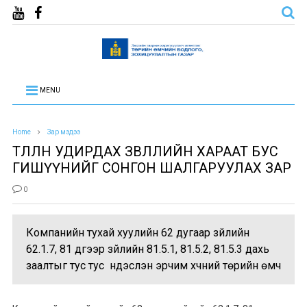
MENU
Home
Зар мэдээ
ТӨЛӨӨЛӨН УДИРДАХ ЗӨВЛӨЛИЙН ХАРААТ БУС
ГИШҮҮНИЙГ СОНГОН ШАЛГАРУУЛАХ ЗАР
0
Компанийн тухай хуулийн 62 дугаар зүйлийн
62.1.7, 81 дүгээр зүйлийн 81.5.1, 81.5.2, 81.5.3 дахь
заалтыг тус тус үндэслэн эрчим хүчний төрийн өмч