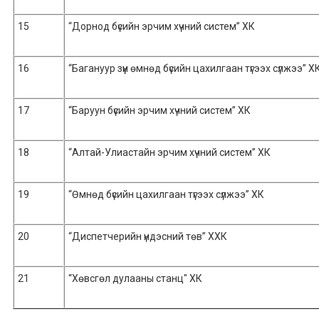
15
“Дорнод бүсийн эрчим хүчний систем” ХК
16
“Багануур зүүн өмнөд бүсийн цахилгаан түгээх сүлжээ” Х
17
“Баруун бүсийн эрчим хүчний систем” ХК
18
“Алтай-Улиастайн эрчим хүчний систем” ХК
19
“Өмнөд бүсийн цахилгаан түгээх сүлжээ” ХК
20
“Диспетчерийн үндэсний төв” ХХК
21
“Хөвсгөл дулааны станц" ХК