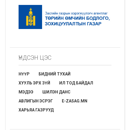
ҮНДСЭН ЦЭС
НҮҮР
БИДНИЙ ТУХАЙ
ХУУЛЬ ЭРХ ЗҮЙ
ИЛ ТОД БАЙДАЛ
МЭДЭЭ
ШИЛЭН ДАНС
АВЛИГЫН ЭСРЭГ
E-ZASAG.MN
ХАРЬЯА ГАЗРУУД