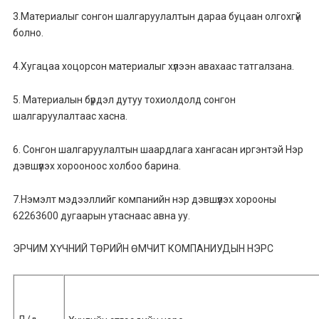
3.Материалыг сонгон шалгаруулалтын дараа буцаан олгохгүй
болно.
4.Хугацаа хоцорсон материалыг хүлээн авахаас татгалзана.
5. Материалын бүрдэл дутуу тохиолдолд сонгон
шалгаруулалтаас хасна.
6. Сонгон шалгаруулалтын шаардлага хангасан иргэнтэй Нэр
дэвшүүлэх хорооноос холбоо барина.
7.Нэмэлт мэдээллийг компанийн нэр дэвшүүлэх хорооны
62263600 дугаарын утаснаас авна уу.
ЭРЧИМ ХҮЧНИЙ ТӨРИЙН ӨМЧИТ КОМПАНИУДЫН НЭРС