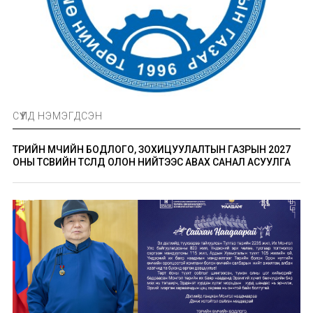
СҮҮЛД НЭМЭГДСЭН
ТӨРИЙН ӨМЧИЙН БОДЛОГО, ЗОХИЦУУЛАЛТЫН ГАЗРЫН 2027
ОНЫ ТӨСВИЙН ТӨСӨЛД ОЛОН НИЙТЭЭС АВАХ САНАЛ АСУУЛГА