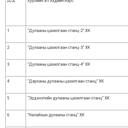
Д/д
Хуулийн этгээдийн нэрс
1
“Дулааны цахилгаан станц-2” ХК
2
“Дулааны цахилгаан станц-3” ХК
3
“Дулааны цахилгаан станц-4” ХК
4
“Дарханы дулааны цахилгаан станц” ХК
5
“Эрдэнэтийн дулааны цахилгаан станц” ХК
6
“Налайхын дулааны станц” ХК