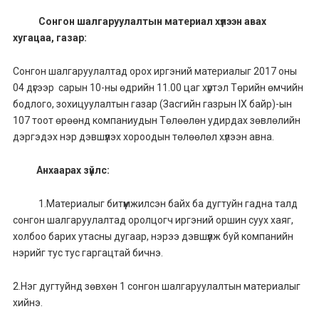
Сонгон шалгаруулалтын материал хүлээн авах
хугацаа, газар:
Сонгон шалгаруулалтад орох иргэний материалыг 2017 оны
04 дүгээр сарын 10-ны өдрийн 11.00 цаг хүртэл Төрийн өмчийн
бодлого, зохицуулалтын газар (Засгийн газрын IX байр)-ын
107 тоот өрөөнд компаниудын Төлөөлөн удирдах зөвлөлийн
дэргэдэх нэр дэвшүүлэх хороодын төлөөлөл хүлээн авна.
Анхаарах зүйлс:
1.Материалыг битүүмжилсэн байх ба дугтуйн гадна талд
сонгон шалгаруулалтад оролцогч иргэний оршин суух хаяг,
холбоо барих утасны дугаар, нэрээ дэвшүүлж буй компанийн
нэрийг тус тус гаргацтай бичнэ.
2.Нэг дугтуйнд зөвхөн 1 сонгон шалгаруулалтын материалыг
хийнэ.