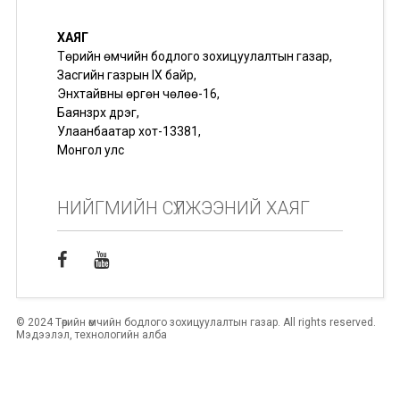
ХАЯГ
Төрийн өмчийн бодлого зохицуулалтын газар,
Засгийн газрын IX байр,
Энхтайвны өргөн чөлөө-16,
Баянзүрх дүүрэг,
Улаанбаатар хот-13381,
Монгол улс
НИЙГМИЙН СҮЛЖЭЭНИЙ ХАЯГ
© 2024 Төрийн өмчийн бодлого зохицуулалтын газар. All rights reserved.
Мэдээлэл, технологийн алба