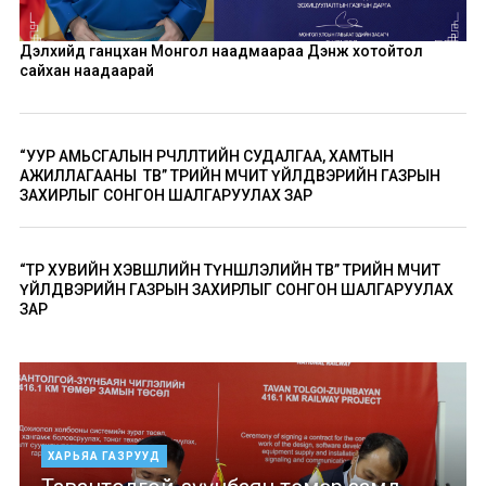
Дэлхийд ганцхан Монгол наадмаараа Дэнж хотойтол
сайхан наадаарай
“УУР АМЬСГАЛЫН ӨӨРЧЛӨЛТИЙН СУДАЛГАА, ХАМТЫН
АЖИЛЛАГААНЫ ТӨВ” ТӨРИЙН ӨМЧИТ ҮЙЛДВЭРИЙН ГАЗРЫН
ЗАХИРЛЫГ СОНГОН ШАЛГАРУУЛАХ ЗАР
“ТӨР ХУВИЙН ХЭВШЛИЙН ТҮНШЛЭЛИЙН ТӨВ” ТӨРИЙН ӨМЧИТ
ҮЙЛДВЭРИЙН ГАЗРЫН ЗАХИРЛЫГ СОНГОН ШАЛГАРУУЛАХ
ЗАР
ХАРЬЯА ГАЗРУУД