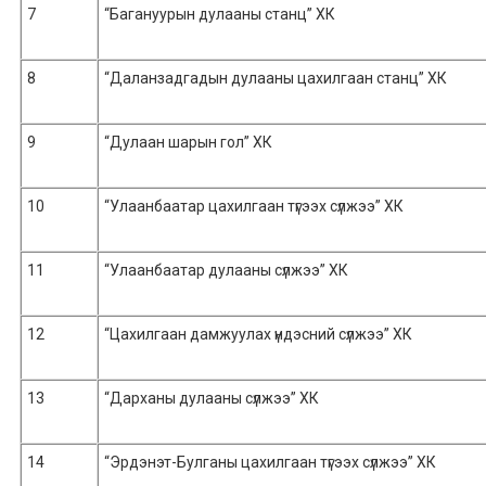
7
“Багануурын дулааны станц” ХК
8
“Даланзадгадын дулааны цахилгаан станц” ХК
9
“Дулаан шарын гол” ХК
10
“Улаанбаатар цахилгаан түгээх сүлжээ” ХК
11
“Улаанбаатар дулааны сүлжээ” ХК
12
“Цахилгаан дамжуулах үндэсний сүлжээ” ХК
13
“Дарханы дулааны сүлжээ” ХК
14
“Эрдэнэт-Булганы цахилгаан түгээх сүлжээ” ХК