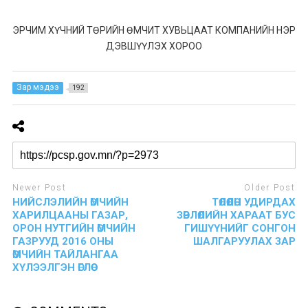
ЭРЧИМ ХҮЧНИЙ ТӨРИЙН ӨМЧИТ ХУВЬЦААТ КОМПАНИЙН НЭР
ДЭВШҮҮЛЭХ ХОРОО
Зар мэдээ
192
Newer Post
Older Post
НИЙСЛЭЛИЙН ӨМЧИЙН
ТӨЛӨӨЛӨН УДИРДАХ
ХАРИЛЦААНЫ ГАЗАР,
ЗӨВЛӨЛИЙН ХАРААТ БУС
ОРОН НУТГИЙН ӨМЧИЙН
ГИШҮҮНИЙГ СОНГОН
ГАЗРУУД 2016 ОНЫ
ШАЛГАРУУЛАХ ЗАР
ӨМЧИЙН ТАЙЛАНГАА
ХҮЛЭЭЛГЭН ӨГЛӨӨ