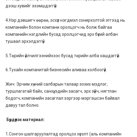
дээш хувийг эзэмшдэггүй.
4.Нэр дэвшигч өөрөө, эсхүл нэгдмэл сонирхолтой этгээд нь
компанийн болон компани оролцогч нь болж байгаа
компанийн нэгдлийн бусад оролцогчид эрх бүхий албан
тушаал эрхэлдэггүй.
5.Төрийн үйлчилгээнийхээс бусад төрийн алба хашдаггүй.
6.Тухайн компанитай бизнесийн аливаа холбоогүй.
Жич: Эрчим хүчний салбарын талаар зохих мэдлэг,
туршлагатай байх, санхүү, эдийн засагч, эрх зүйч, нягтлан
бодогч, компанийн засаглал зэргээр мэргэшсэн байвал
давуу тал болно.
Бүрдүүлэх материал:
1.Сонгон шалгаруулалтад оролцох хүсэлт (аль компанийн