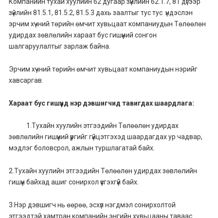
Компанийн тухай хуулийн 62 дугаар зүйлийн 62.1.7, 81 дүгээр
зүйлийн 81.5.1, 81.5.2, 81.5.3 дахь заалтыг тус тус үндэслэн
эрчим хүчний төрийн өмчит хувьцаат компаниудын Төлөөлөн
удирдах зөвлөлийн хараат бус гишүүний сонгон
шалгаруулалтыг зарлаж байна.
Эрчим хүчний төрийн өмчит хувьцаат компаниудын нэрийг
хавсаргав.
Хараат бус гишүүнд нэр дэвшигчид тавигдах шаардлага:
1.Тухайн хуулийн этгээдийн Төлөөлөн удирдах
зөвлөлийн гишүүний үүргийг гүйцэтгэхэд шаардагдах ур чадвар,
мэдлэг боловсрол, ажлын туршлагатай байх.
2.Тухайн хуулийн этгээдийн Төлөөлөн удирдах зөвлөлийн
гишүүн байхад ашиг сонирхол үүсгэхгүй байх.
3.Нэр дэвшигч нь өөрөө, эсхүл нэгдмэл сонирхолтой
этгээдтэй хамтран компанийн энгийн хувьцааны таваас