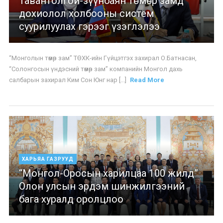
Тавантолгой-зүүнбаян төмөр замд
дохиолол холбооны систем
суурилуулах гэрээг үзэглэлээ
“Монголын төмөр зам” ТӨХК-ийн Гүйцэтгэх захирал О.Батнасан,
“Солонгосын үндэсний төмөр зам” компанийн Монгол дахь
салбарын захирал Ким Сон Юнг нар [...]
Read More
ХАРЬЯА ГАЗРУУД
“Монгол-Оросын харилцаа 100 жилд”
Олон улсын эрдэм шинжилгээний
бага хуралд оролцлоо