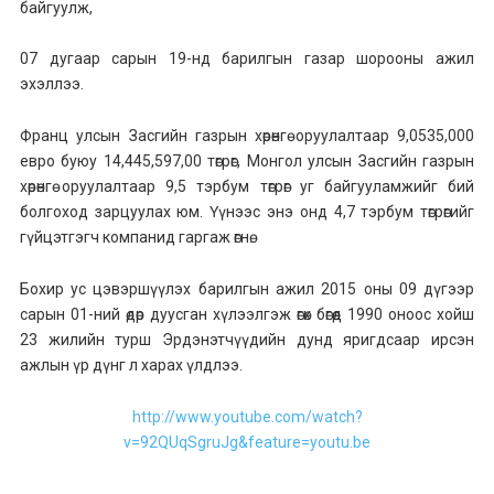
байгуулж,
07 дугаар сарын 19-нд барилгын газар шорооны ажил
эхэллээ.
Франц улсын Засгийн газрын хөрөнгө оруулалтаар 9,0535,000
евро буюу 14,445,597,00 төгрөг, Монгол улсын Засгийн газрын
хөрөнгө оруулалтаар 9,5 тэрбум төгрөг уг байгууламжийг бий
болгоход зарцуулах юм. Үүнээс энэ онд 4,7 тэрбум төгрөгийг
гүйцэтгэгч компанид гаргаж өгнө.
Бохир ус цэвэршүүлэх барилгын ажил 2015 оны 09 дүгээр
сарын 01-ний өдөр дуусган хүлээлгэж өгөх бөгөөд 1990 оноос хойш
23 жилийн турш Эрдэнэтчүүдийн дунд яригдсаар ирсэн
ажлын үр дүнг л харах үлдлээ.
http://www.youtube.com/watch?
v=92QUqSgruJg&feature=youtu.be