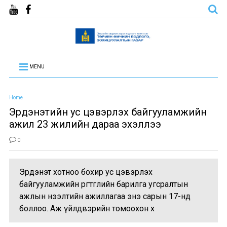
MENU
Home
Эрдэнэтийн ус цэвэрлэх байгууламжийн
ажил 23 жилийн дараа эхэллээ
0
Эрдэнэт хотноо бохир ус цэвэрлэх
байгууламжийн өргөтгөлийн барилга угсралтын
ажлын нээлтийн ажиллагаа энэ сарын 17-нд
боллоо. Аж үйлдвэрийн томоохон х