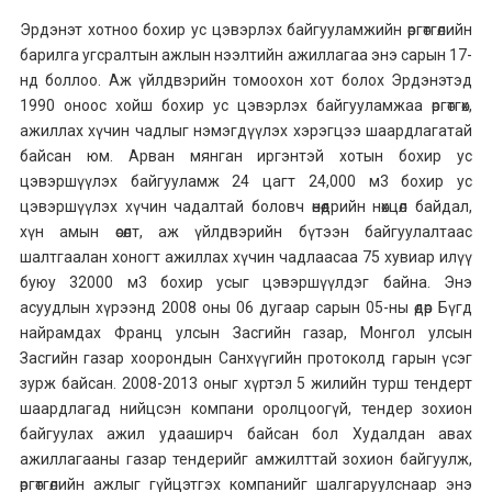
Эрдэнэт хотноо бохир ус цэвэрлэх байгууламжийн өргөтгөлийн
барилга угсралтын ажлын нээлтийн ажиллагаа энэ сарын 17-
нд боллоо. Аж үйлдвэрийн томоохон хот болох Эрдэнэтэд
1990 оноос хойш бохир ус цэвэрлэх байгууламжаа өргөтгөх,
ажиллах хүчин чадлыг нэмэгдүүлэх хэрэгцээ шаардлагатай
байсан юм. Арван мянган иргэнтэй хотын бохир ус
цэвэршүүлэх байгууламж 24 цагт 24,000 м3 бохир ус
цэвэршүүлэх хүчин чадалтай боловч өнөөдрийн нөхцөл байдал,
хүн амын өсөлт, аж үйлдвэрийн бүтээн байгуулалтаас
шалтгаалан хоногт ажиллах хүчин чадлаасаа 75 хувиар илүү
буюу 32000 м3 бохир усыг цэвэршүүлдэг байна. Энэ
асуудлын хүрээнд 2008 оны 06 дугаар сарын 05-ны өдөр Бүгд
найрамдах Франц улсын Засгийн газар, Монгол улсын
Засгийн газар хоорондын Санхүүгийн протоколд гарын үсэг
зурж байсан. 2008-2013 оныг хүртэл 5 жилийн турш тендерт
шаардлагад нийцсэн компани оролцоогүй, тендер зохион
байгуулах ажил удааширч байсан бол Худалдан авах
ажиллагааны газар тендерийг амжилттай зохион байгуулж,
өргөтгөлийн ажлыг гүйцэтгэх компанийг шалгаруулснаар энэ