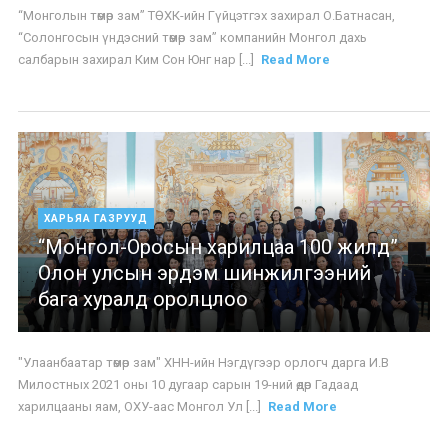
“Монголын төмөр зам” ТӨХК-ийн Гүйцэтгэх захирал О.Батнасан,
“Солонгосын үндэсний төмөр зам” компанийн Монгол дахь
салбарын захирал Ким Сон Юнг нар [...]
Read More
ХАРЬЯА ГАЗРУУД
“Монгол-Оросын харилцаа 100 жилд”
Олон улсын эрдэм шинжилгээний
бага хуралд оролцлоо
"Улаанбаатар төмөр зам" ХНН-ийн Нэгдүгээр орлогч дарга И.В
Милостных 2021 оны 10 дугаар сарын 19-ний өдөр Гадаад
харилцааны яам, ОХУ-аас Монгол Ул [...]
Read More