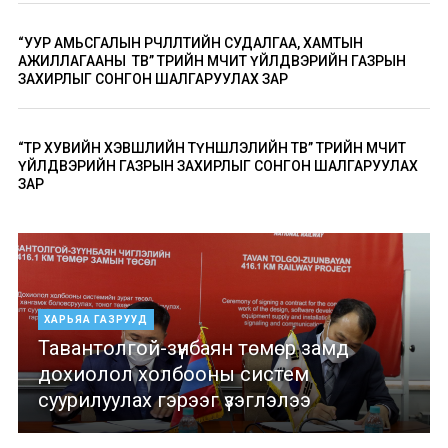
“УУР АМЬСГАЛЫН ӨӨРЧЛӨЛТИЙН СУДАЛГАА, ХАМТЫН
АЖИЛЛАГААНЫ ТӨВ” ТӨРИЙН ӨМЧИТ ҮЙЛДВЭРИЙН ГАЗРЫН
ЗАХИРЛЫГ СОНГОН ШАЛГАРУУЛАХ ЗАР
“ТӨР ХУВИЙН ХЭВШЛИЙН ТҮНШЛЭЛИЙН ТӨВ” ТӨРИЙН ӨМЧИТ
ҮЙЛДВЭРИЙН ГАЗРЫН ЗАХИРЛЫГ СОНГОН ШАЛГАРУУЛАХ
ЗАР
ХАРЬЯА ГАЗРУУД
Тавантолгой-зүүнбаян төмөр замд
дохиолол холбооны систем
суурилуулах гэрээг үзэглэлээ