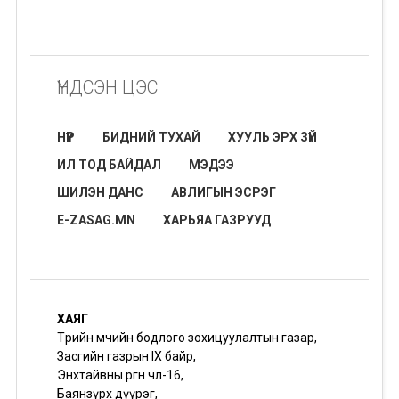
ҮНДСЭН ЦЭС
НҮҮР
БИДНИЙ ТУХАЙ
ХУУЛЬ ЭРХ ЗҮЙ
ИЛ ТОД БАЙДАЛ
МЭДЭЭ
ШИЛЭН ДАНС
АВЛИГЫН ЭСРЭГ
E-ZASAG.MN
ХАРЬЯА ГАЗРУУД
ХАЯГ
Төрийн өмчийн бодлого зохицуулалтын газар,
Засгийн газрын IX байр,
Энхтайвны өргөн чөлөө-16,
Баянзүрх дүүрэг,