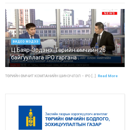
ВИДЕО МЭДЭЭ
Ц.Баяр-Эрдэнэ: Төрийн өмчийн 26
байгууллага IPO гаргана .
ТӨРИЙН ӨМЧИТ КОМПАНИЙН ШИНЭЧЛЭЛ – IPO [...]
Read More