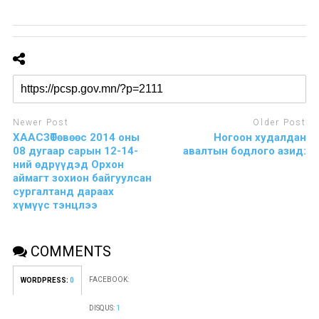
Newer Post
Older Post
ХААСЗӨТөвөөс 2014 оны
Ногоон худалдан
08 дугаар сарын 12-14-
авалтын бодлого азид:
ний өдрүүдэд Орхон
аймагт зохион байгуулсан
сургалтанд дараах
хүмүүс тэнцлээ
COMMENTS
FACEBOOK:
WORDPRESS:
0
DISQUS:
1