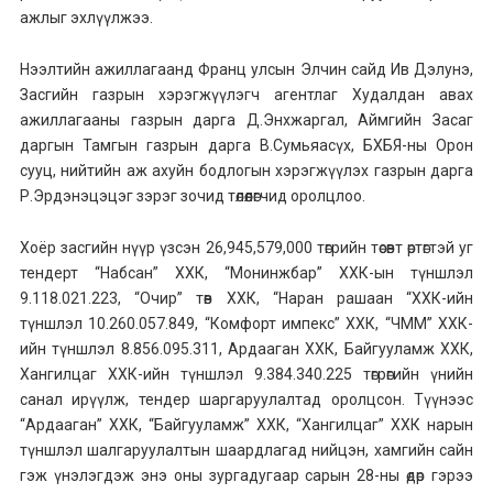
ажлыг эхлүүлжээ.
Нээлтийн ажиллагаанд Франц улсын Элчин сайд Ив Дэлунэ,
Засгийн газрын хэрэгжүүлэгч агентлаг Худалдан авах
ажиллагааны газрын дарга Д.Энхжаргал, Аймгийн Засаг
даргын Тамгын газрын дарга В.Сумьяасүх, БХБЯ-ны Орон
сууц, нийтийн аж ахуйн бодлогын хэрэгжүүлэх газрын дарга
Р.Эрдэнэцэцэг зэрэг зочид төлөөлөгчид оролцлоо.
Хоёр засгийн нүүр үзсэн 26,945,579,000 төгрийн төсөвт өртөгтэй уг
тендерт “Набсан” ХХК, “Монинжбар” ХХК-ын түншлэл
9.118.021.223, “Очир” төв ХХК, “Наран рашаан “ХХК-ийн
түншлэл 10.260.057.849, “Комфорт импекс” ХХК, “ЧММ” ХХК-
ийн түншлэл 8.856.095.311, Ардааган ХХК, Байгууламж ХХК,
Хангилцаг ХХК-ийн түншлэл 9.384.340.225 төгрөгийн үнийн
санал ирүүлж, тендер шаргаруулалтад оролцсон. Түүнээс
“Ардааган” ХХК, “Байгууламж” ХХК, “Хангилцаг” ХХК нарын
түншлэл шалгаруулалтын шаардлагад нийцэн, хамгийн сайн
гэж үнэлэгдэж энэ оны зургадугаар сарын 28-ны өдөр гэрээ