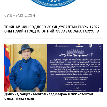
СҮҮЛД НЭМЭГДСЭН
ТӨРИЙН ӨМЧИЙН БОДЛОГО, ЗОХИЦУУЛАЛТЫН ГАЗРЫН 2027
ОНЫ ТӨСВИЙН ТӨСӨЛД ОЛОН НИЙТЭЭС АВАХ САНАЛ АСУУЛГА
Дэлхийд ганцхан Монгол наадмаараа Дэнж хотойтол
сайхан наадаарай