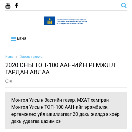
MENU
Home
Харьяа газрууд
2020 ОНЫ ТОП-100 ААН-ИЙН ӨРГӨМЖЛӨЛӨӨ
ГАРДАН АВЛАА
0
Монгол Улсын Засгийн газар, МҮХАҮТ хамтран
Монгол Улсын ТОП-100 ААН-ийг эрэмбэлж,
өргөмжлөх үйл ажиллагааг 20 дахь жилдээ хоёр
дахь удаагаа цахим хэ