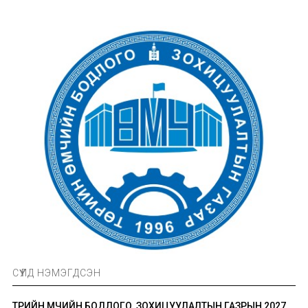
СҮҮЛД НЭМЭГДСЭН
ТӨРИЙН ӨМЧИЙН БОДЛОГО, ЗОХИЦУУЛАЛТЫН ГАЗРЫН 2027