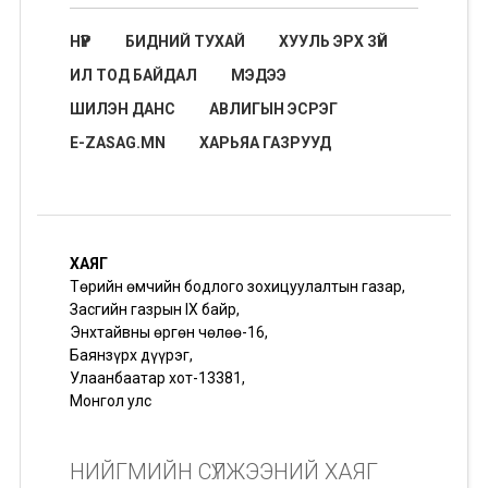
НҮҮР
БИДНИЙ ТУХАЙ
ХУУЛЬ ЭРХ ЗҮЙ
ИЛ ТОД БАЙДАЛ
МЭДЭЭ
ШИЛЭН ДАНС
АВЛИГЫН ЭСРЭГ
E-ZASAG.MN
ХАРЬЯА ГАЗРУУД
ХАЯГ
Төрийн өмчийн бодлого зохицуулалтын газар,
Засгийн газрын IX байр,
Энхтайвны өргөн чөлөө-16,
Баянзүрх дүүрэг,
Улаанбаатар хот-13381,
Монгол улс
НИЙГМИЙН СҮЛЖЭЭНИЙ ХАЯГ