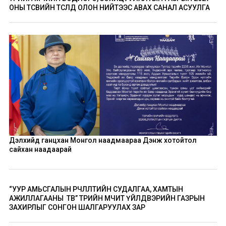
ОНЫ ТӨСВИЙН ТӨСӨЛД ОЛОН НИЙТЭЭС АВАХ САНАЛ АСУУЛГА
Дэлхийд ганцхан Монгол наадмаараа Дэнж хотойтол
сайхан наадаарай
“УУР АМЬСГАЛЫН ӨӨРЧЛӨЛТИЙН СУДАЛГАА, ХАМТЫН
АЖИЛЛАГААНЫ ТӨВ” ТӨРИЙН ӨМЧИТ ҮЙЛДВЭРИЙН ГАЗРЫН
ЗАХИРЛЫГ СОНГОН ШАЛГАРУУЛАХ ЗАР