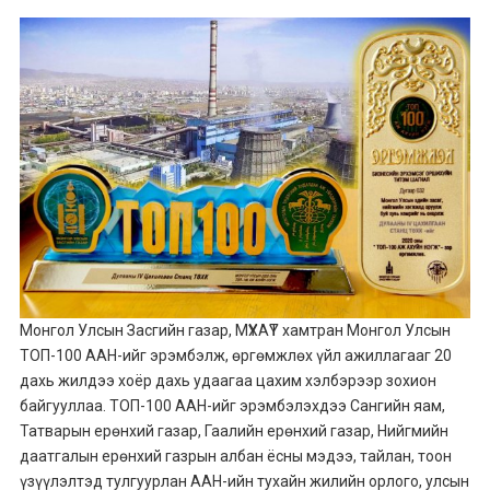
Монгол Улсын Засгийн газар, МҮХАҮТ хамтран Монгол Улсын
ТОП-100 ААН-ийг эрэмбэлж, өргөмжлөх үйл ажиллагааг 20
дахь жилдээ хоёр дахь удаагаа цахим хэлбэрээр зохион
байгууллаа. ТОП-100 ААН-ийг эрэмбэлэхдээ Сангийн яам,
Татварын ерөнхий газар, Гаалийн ерөнхий газар, Нийгмийн
даатгалын ерөнхий газрын албан ёсны мэдээ, тайлан, тоон
үзүүлэлтэд тулгуурлан ААН-ийн тухайн жилийн орлого, улсын