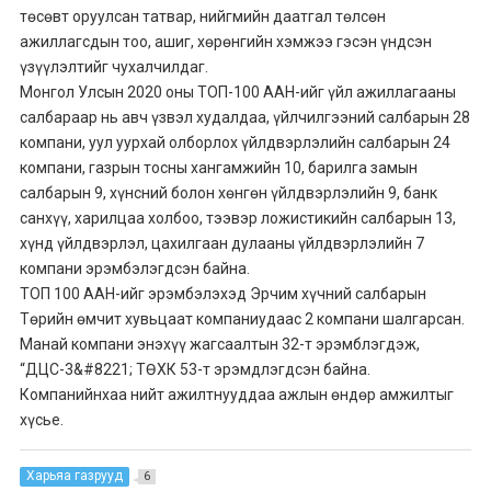
төсөвт оруулсан татвар, нийгмийн даатгал төлсөн
ажиллагсдын тоо, ашиг, хөрөнгийн хэмжээ гэсэн үндсэн
үзүүлэлтийг чухалчилдаг.
Монгол Улсын 2020 оны ТОП-100 ААН-ийг үйл ажиллагааны
салбараар нь авч үзвэл худалдаа, үйлчилгээний салбарын 28
компани, уул уурхай олборлох үйлдвэрлэлийн салбарын 24
компани, газрын тосны хангамжийн 10, барилга замын
салбарын 9, хүнсний болон хөнгөн үйлдвэрлэлийн 9, банк
санхүү, харилцаа холбоо, тээвэр ложистикийн салбарын 13,
хүнд үйлдвэрлэл, цахилгаан дулааны үйлдвэрлэлийн 7
компани эрэмбэлэгдсэн байна.
ТОП 100 ААН-ийг эрэмбэлэхэд Эрчим хүчний салбарын
Төрийн өмчит хувьцаат компаниудаас 2 компани шалгарсан.
Манай компани энэхүү жагсаалтын 32-т эрэмблэгдэж,
“ДЦС-3&#8221; ТӨХК 53-т эрэмдлэгдсэн байна.
Компанийнхаа нийт ажилтнууддаа ажлын өндөр амжилтыг
хүсье.
Харьяа газрууд
6