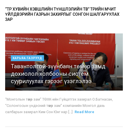
“ТӨР ХУВИЙН ХЭВШЛИЙН ТҮНШЛЭЛИЙН ТӨВ” ТӨРИЙН ӨМЧИТ
ҮЙЛДВЭРИЙН ГАЗРЫН ЗАХИРЛЫГ СОНГОН ШАЛГАРУУЛАХ
ЗАР
ХАРЬЯА ГАЗРУУД
Тавантолгой-зүүнбаян төмөр замд
дохиолол холбооны систем
суурилуулах гэрээг үзэглэлээ
“Монголын төмөр зам” ТӨХК-ийн Гүйцэтгэх захирал О.Батнасан,
“Солонгосын үндэсний төмөр зам” компанийн Монгол дахь
салбарын захирал Ким Сон Юнг нар [...]
Read More