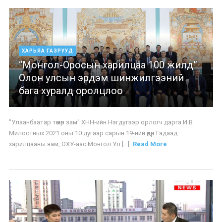
ХАРЬЯА ГАЗРУУД
“Монгол-Оросын харилцаа 100 жилд”
Олон улсын эрдэм шинжилгээний
бага хуралд оролцлоо
"Улаанбаатар төмөр зам" ХНН-ийн Нэгдүгээр орлогч дарга И.В
Милостных 2021 оны 10 дугаар сарын 19-ний өдөр Гадаад
харилцааны яам, ОХУ-аас Монгол Ул [...]
Read More