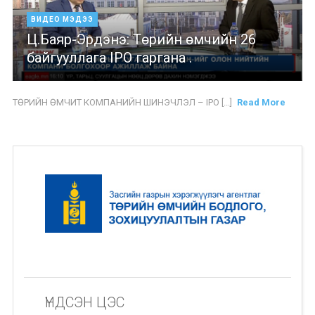
ВИДЕО МЭДЭЭ
Ц.Баяр-Эрдэнэ: Төрийн өмчийн 26
байгууллага IPO гаргана .
ТӨРИЙН ӨМЧИТ КОМПАНИЙН ШИНЭЧЛЭЛ – IPO [...]
Read More
ҮНДСЭН ЦЭС