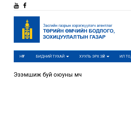
НҮҮР
БИДНИЙ ТУХАЙ
ХУУЛЬ ЭРХ ЗҮЙ
ИЛ Т
Эзэмшиж буй оюуны өмч