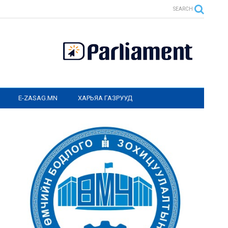
SEARCH
E-ZASAG.MN
ХАРЬЯА ГАЗРУУД