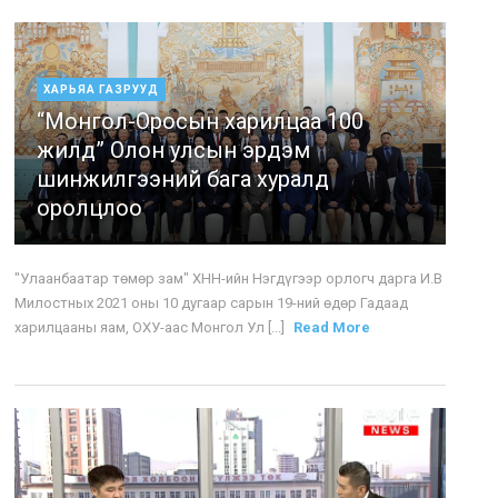
ХАРЬЯА ГАЗРУУД
“Монгол-Оросын харилцаа 100
жилд” Олон улсын эрдэм
шинжилгээний бага хуралд
оролцлоо
"Улаанбаатар төмөр зам" ХНН-ийн Нэгдүгээр орлогч дарга И.В
Милостных 2021 оны 10 дугаар сарын 19-ний өдөр Гадаад
харилцааны яам, ОХУ-аас Монгол Ул [...]
Read More