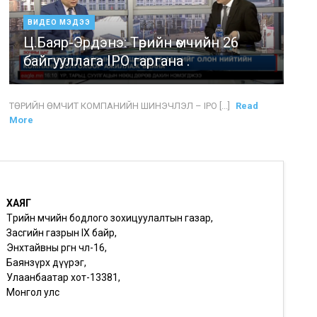
ВИДЕО МЭДЭЭ
Ц.Баяр-Эрдэнэ: Төрийн өмчийн 26
байгууллага IPO гаргана .
ТӨРИЙН ӨМЧИТ КОМПАНИЙН ШИНЭЧЛЭЛ – IPO [...]
Read
More
ХАЯГ
Төрийн өмчийн бодлого зохицуулалтын газар,
Засгийн газрын IX байр,
Энхтайвны өргөн чөлөө-16,
Баянзүрх дүүрэг,
Улаанбаатар хот-13381,
Монгол улс