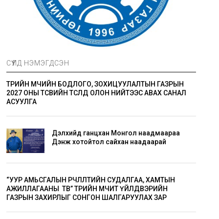
СҮҮЛД НЭМЭГДСЭН
ТӨРИЙН ӨМЧИЙН БОДЛОГО, ЗОХИЦУУЛАЛТЫН ГАЗРЫН
2027 ОНЫ ТӨСВИЙН ТӨСӨЛД ОЛОН НИЙТЭЭС АВАХ САНАЛ
АСУУЛГА
Дэлхийд ганцхан Монгол наадмаараа
Дэнж хотойтол сайхан наадаарай
“УУР АМЬСГАЛЫН ӨӨРЧЛӨЛТИЙН СУДАЛГАА, ХАМТЫН
АЖИЛЛАГААНЫ ТӨВ” ТӨРИЙН ӨМЧИТ ҮЙЛДВЭРИЙН
ГАЗРЫН ЗАХИРЛЫГ СОНГОН ШАЛГАРУУЛАХ ЗАР