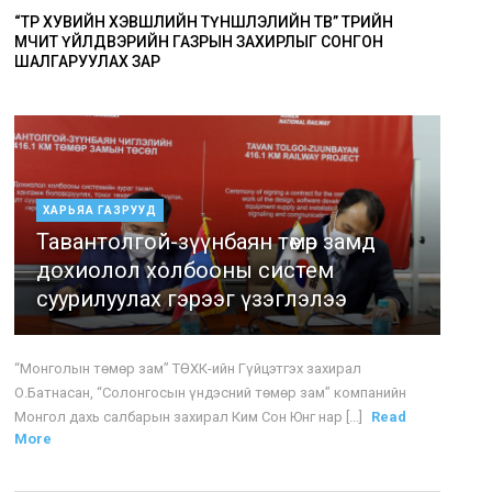
“ТӨР ХУВИЙН ХЭВШЛИЙН ТҮНШЛЭЛИЙН ТӨВ” ТӨРИЙН
ӨМЧИТ ҮЙЛДВЭРИЙН ГАЗРЫН ЗАХИРЛЫГ СОНГОН
ШАЛГАРУУЛАХ ЗАР
ХАРЬЯА ГАЗРУУД
Тавантолгой-зүүнбаян төмөр замд
дохиолол холбооны систем
суурилуулах гэрээг үзэглэлээ
“Монголын төмөр зам” ТӨХК-ийн Гүйцэтгэх захирал
О.Батнасан, “Солонгосын үндэсний төмөр зам” компанийн
Монгол дахь салбарын захирал Ким Сон Юнг нар [...]
Read
More