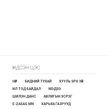
ҮНДСЭН ЦЭС
НҮҮР
БИДНИЙ ТУХАЙ
ХУУЛЬ ЭРХ ЗҮЙ
ИЛ ТОД БАЙДАЛ
МЭДЭЭ
ШИЛЭН ДАНС
АВЛИГЫН ЭСРЭГ
E-ZASAG.MN
ХАРЬЯА ГАЗРУУД