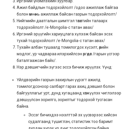
Иргэний үнэмлэхийн хуулбар.
Ажил байдлын тодорхойлолт /одоо ажиллаж байгаа
болон өмнө нь ажиллаж байсан газрын тодорхойлолт/
Нийгмийн даатгалын шимтгэл төлөлтийн талаарх
тодорхойлолт /e-Mongolia-с татан авах/
Иргэний эрүүгийн хариуцлага хүлээж байсан эсэх
тухай тодорхойлолт /e-Mongolia-с татан авах/
Тухайн албан тушаалд томилогдох хүсэлт, өөрийн
мэдлэг, ур чадвараа илэрхийлсэн өргөдөл /гарын үсгээр
баталгаажсан байх/.
Нэр дэвшигчийн зүгээс эссэ бичиж ирүүлэх. Үүнд:
Үйлдвэрийн газрын захирлын үүрэгт ажилд
томилогдсоноор салбарт гарах ахиц дэвшил болон
байгууллагыг урт, дунд хугацаанд хөгжүүлэх чиглэлээр
дэвшүүлсэн зорилго, зорилтыг тодорхой тусгасан
байна.
Эссэг бичихдээ нээлттэй эх үүсвэрээс хийсэн
судалгаанд түшиглэн, статистик тоо баримт
дурдан хүрэх үр дүнг тодорхойлсон байна.