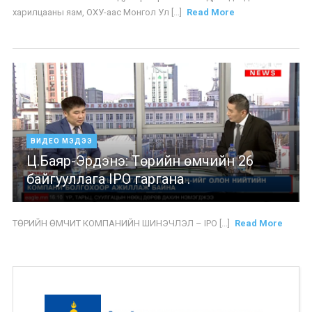
харилцааны яам, ОХУ-аас Монгол Ул [...]
Read More
ВИДЕО МЭДЭЭ
Ц.Баяр-Эрдэнэ: Төрийн өмчийн 26
байгууллага IPO гаргана .
ТӨРИЙН ӨМЧИТ КОМПАНИЙН ШИНЭЧЛЭЛ – IPO [...]
Read More