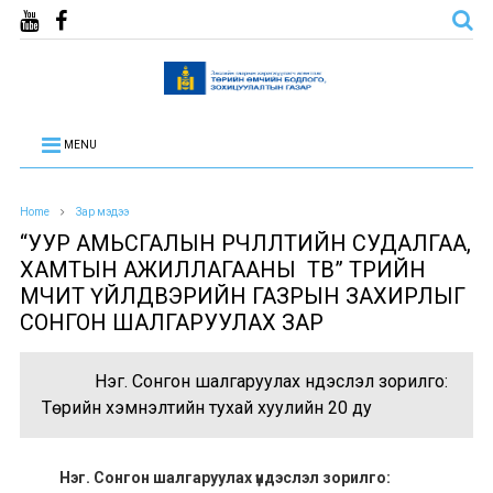
MENU
Home
Зар мэдээ
“УУР АМЬСГАЛЫН ӨӨРЧЛӨЛТИЙН СУДАЛГАА,
ХАМТЫН АЖИЛЛАГААНЫ ТӨВ” ТӨРИЙН
ӨМЧИТ ҮЙЛДВЭРИЙН ГАЗРЫН ЗАХИРЛЫГ
СОНГОН ШАЛГАРУУЛАХ ЗАР
Нэг. Сонгон шалгаруулах үндэслэл зорилго:
Төрийн хэмнэлтийн тухай хуулийн 20 ду
Нэг. Сонгон шалгаруулах үндэслэл зорилго: