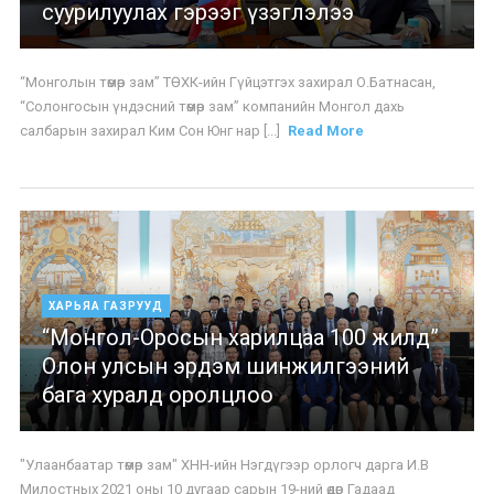
суурилуулах гэрээг үзэглэлээ
“Монголын төмөр зам” ТӨХК-ийн Гүйцэтгэх захирал О.Батнасан,
“Солонгосын үндэсний төмөр зам” компанийн Монгол дахь
салбарын захирал Ким Сон Юнг нар [...]
Read More
ХАРЬЯА ГАЗРУУД
“Монгол-Оросын харилцаа 100 жилд”
Олон улсын эрдэм шинжилгээний
бага хуралд оролцлоо
"Улаанбаатар төмөр зам" ХНН-ийн Нэгдүгээр орлогч дарга И.В
Милостных 2021 оны 10 дугаар сарын 19-ний өдөр Гадаад