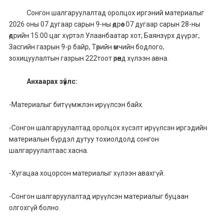
Сонгон шалгаруулалтад оролцох иргэний материалыг
2026 оны 07 дугаар сарын 9-ны өдрөөс 07 дугаар сарын 28-ны
өдрийн 15:00 цаг хүртэл Улаанбаатар хот, Баянзүрх дүүрэг,
Засгийн газрын 9-р байр, Төрийн өмчийн бодлого,
зохицуулалтын газрын 222тоот өрөөнд хүлээн авна.
Анхаарах зүйлс:
-Материалыг битүүмжлэн ирүүлсэн байх.
-Сонгон шалгаруулалтад оролцох хүсэлт ирүүлсэн иргэдийн
материалын бүрдэл дутуу тохиолдолд сонгон
шалгаруулалтаас хасна.
-Хугацаа хоцорсон материалыг хүлээн авахгүй.
-Сонгон шалгаруулалтад ирүүлсэн материалыг буцаан
олгохгүй болно.