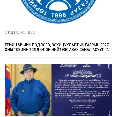
СҮҮЛД НЭМЭГДСЭН
ТӨРИЙН ӨМЧИЙН БОДЛОГО, ЗОХИЦУУЛАЛТЫН ГАЗРЫН 2027
ОНЫ ТӨСВИЙН ТӨСӨЛД ОЛОН НИЙТЭЭС АВАХ САНАЛ АСУУЛГА