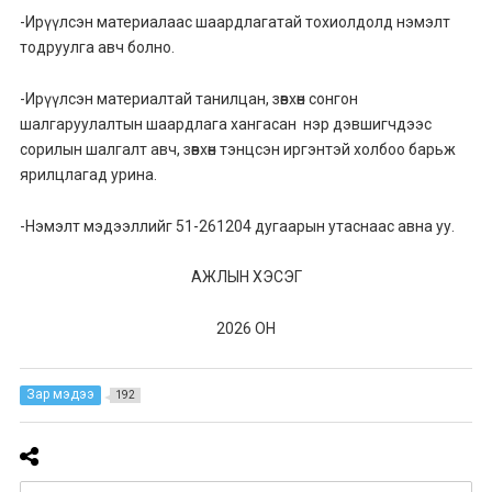
-Ирүүлсэн материалаас шаардлагатай тохиолдолд нэмэлт
тодруулга авч болно.
-Ирүүлсэн материалтай танилцан, зөвхөн сонгон
шалгаруулалтын шаардлага хангасан нэр дэвшигчдээс
сорилын шалгалт авч, зөвхөн тэнцсэн иргэнтэй холбоо барьж
ярилцлагад урина.
-Нэмэлт мэдээллийг 51-261204 дугаарын утаснаас авна уу.
АЖЛЫН ХЭСЭГ
2026 ОН
Зар мэдээ
192