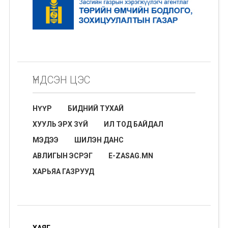
ҮНДСЭН ЦЭС
НҮҮР
БИДНИЙ ТУХАЙ
ХУУЛЬ ЭРХ ЗҮЙ
ИЛ ТОД БАЙДАЛ
МЭДЭЭ
ШИЛЭН ДАНС
АВЛИГЫН ЭСРЭГ
E-ZASAG.MN
ХАРЬЯА ГАЗРУУД
ХАЯГ