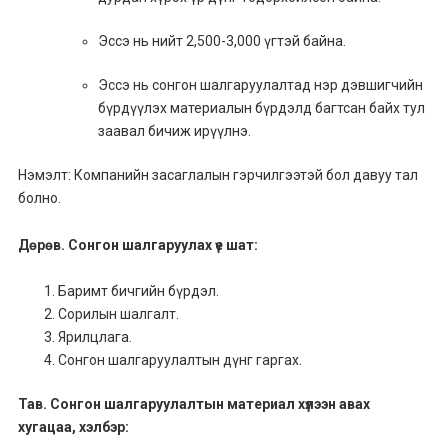
Эссэ нь нийт 2,500-3,000 үгтэй байна.
Эссэ нь сонгон шалгаруулалтад нэр дэвшигчийн
бүрдүүлэх материалын бүрдэлд багтсан байх тул
заавал бичиж ирүүлнэ.
Нэмэлт: Компанийн засаглалын гэрчилгээтэй бол давуу тал
болно.
Дөрөв. Сонгон шалгаруулах үе шат:
Баримт бичгийн бүрдэл.
Сорилын шалгалт.
Ярилцлага.
Сонгон шалгаруулалтын дүнг гаргах.
Тав. Сонгон шалгаруулалтын материал хүлээн авах
хугацаа, хэлбэр: