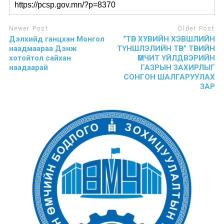
Newer Post
Older Post
Дэлхийд ганцхан Монгол
“ТӨР ХУВИЙН ХЭВШЛИЙН
наадмаараа Дэнж
ТҮНШЛЭЛИЙН ТӨВ” ТӨРИЙН
хотойтол сайхан
ӨМЧИТ ҮЙЛДВЭРИЙН
наадаарай
ГАЗРЫН ЗАХИРЛЫГ
СОНГОН ШАЛГАРУУЛАХ
ЗАР