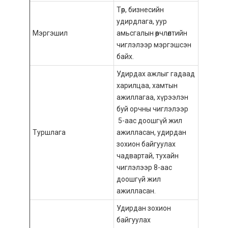
Төр, бизнесийн
удирдлага, уур
Мэргэшил
амьсгалын өөрчлөлтийн
чиглэлээр мэргэшсэн
байх.
Удирдах ажлыг гадаад
харилцаа, хамтын
ажиллагаа, хүрээлэн
буй орчны чиглэлээр
5-аас доошгүй жил
Туршлага
ажилласан, удирдан
зохион байгуулах
чадвартай, тухайн
чиглэлээр 8-аас
доошгүй жил
ажилласан.
Удирдан зохион
байгуулах