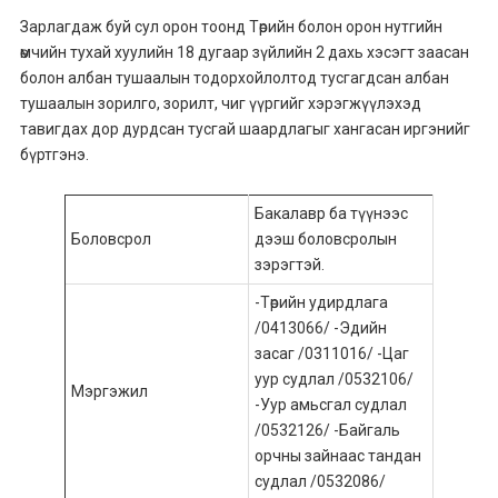
Зарлагдаж буй сул орон тоонд Төрийн болон орон нутгийн
өмчийн тухай хуулийн 18 дугаар зүйлийн 2 дахь хэсэгт заасан
болон албан тушаалын тодорхойлолтод тусгагдсан албан
тушаалын зорилго, зорилт, чиг үүргийг хэрэгжүүлэхэд
тавигдах дор дурдсан тусгай шаардлагыг хангасан иргэнийг
бүртгэнэ.
Бакалавр ба түүнээс
Боловсрол
дээш боловсролын
зэрэгтэй.
-Төрийн удирдлага
/0413066/ -Эдийн
засаг /0311016/ -Цаг
уур судлал /0532106/
Мэргэжил
-Уур амьсгал судлал
/0532126/ -Байгаль
орчны зайнаас тандан
судлал /0532086/