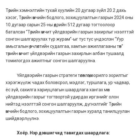
Төрийн хэмнэлтийн тухай хуулийн 20 дугаар зүйл 20.2 дахь
хэсэг, Төрийн өмчийн бодлого, зохицуулалтын газрын 2024 оны
10 дугаар сарын 25-ны өдрийн 512 дугаар тогтоолоор
баталсан “Төрийн өмчит үйлдвэрийн газрын захирлыг нээлттэй
сонгон шалгаруулах түр журам”-ыг тус тус үндэслэн “Уур
амьсгалын өөрчлөлтийн судалгаа, хамтын ажиллагааны төв”
төрийн өмчит үйлдвэрийн газрын захирлын албан тушаалд
томилогдох ажилтныг сонгон шалгаруулна.
Үйлдвэрийн газрын стратеги төлөвлөгөө, зорилго зорилтыг
хэрэгжүүлж чадах боловсрол, мэдлэг, туршлага, ур чадвар,
ёс зүй, сахилга хариуцлагын шаардлага хангах мөн
үйлдвэрийн газрыг тогтвортой удирдах иргэнийг олон
нийтэд нээлттэй сонгон шалгаруулж, дүгнэлтийг Төрийн
өмчийн бодлого, зохицуулалтын газрын хуралд танилцуулан
шийдвэрлүүлнэ.
Хоёр. Нэр дэвшигчид тавигдах шаардлага: