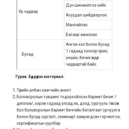
Дүн шинжилгээ хийх
Ур чадвар
Асуудал шийдвэрлэх
Манлайлах
Багаар ажиллах
Англи хэл болон бусад
1 гадаад хэлээр ярих,
Бусад
унших, бичих өндөр
чадвартай байх.
Гурав. Бүрдүүлэх материал:
Төрийн албан хаагчийн анкет
Боловсролын түвшинг тодорхойлсон баримт бичиг /
диплом/, хэрэв гадаад улсад их, дээд, сургууль төгссөн
бол боловсролын баримт бичгийн баталгаат орчуулга
болон бусад сургалт, семинарт хамрагдсан гэрчилгээ,
сертификатын хуулбар.