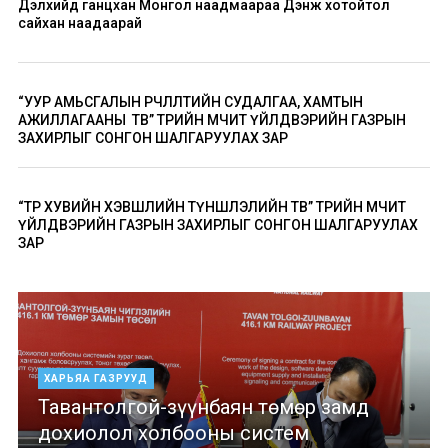
Дэлхийд ганцхан Монгол наадмаараа Дэнж хотойтол
сайхан наадаарай
“УУР АМЬСГАЛЫН ӨӨРЧЛӨЛТИЙН СУДАЛГАА, ХАМТЫН
АЖИЛЛАГААНЫ ТӨВ” ТӨРИЙН ӨМЧИТ ҮЙЛДВЭРИЙН ГАЗРЫН
ЗАХИРЛЫГ СОНГОН ШАЛГАРУУЛАХ ЗАР
“ТӨР ХУВИЙН ХЭВШЛИЙН ТҮНШЛЭЛИЙН ТӨВ” ТӨРИЙН ӨМЧИТ
ҮЙЛДВЭРИЙН ГАЗРЫН ЗАХИРЛЫГ СОНГОН ШАЛГАРУУЛАХ
ЗАР
ХАРЬЯА ГАЗРУУД
Тавантолгой-зүүнбаян төмөр замд
дохиолол холбооны систем