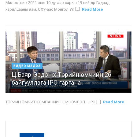
Милостных 2021 оны 10 дугаар сарын 19-ний өдөр Гадаад
харилцааны яам, ОХУ-аас Монгол Ул [...]
Read More
ВИДЕО МЭДЭЭ
Ц.Баяр-Эрдэнэ: Төрийн өмчийн 26
байгууллага IPO гаргана .
ТӨРИЙН ӨМЧИТ КОМПАНИЙН ШИНЭЧЛЭЛ – IPO [...]
Read More