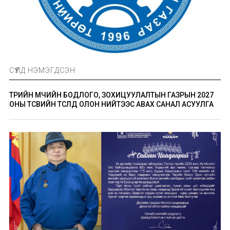
СҮҮЛД НЭМЭГДСЭН
ТӨРИЙН ӨМЧИЙН БОДЛОГО, ЗОХИЦУУЛАЛТЫН ГАЗРЫН 2027
ОНЫ ТӨСВИЙН ТӨСӨЛД ОЛОН НИЙТЭЭС АВАХ САНАЛ АСУУЛГА