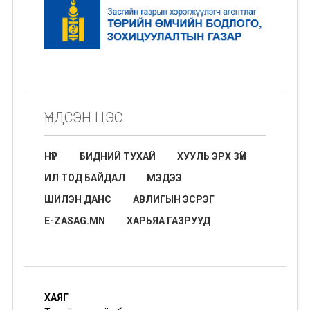
ҮНДСЭН ЦЭС
НҮҮР
БИДНИЙ ТУХАЙ
ХУУЛЬ ЭРХ ЗҮЙ
ИЛ ТОД БАЙДАЛ
МЭДЭЭ
ШИЛЭН ДАНС
АВЛИГЫН ЭСРЭГ
E-ZASAG.MN
ХАРЬЯА ГАЗРУУД
ХАЯГ