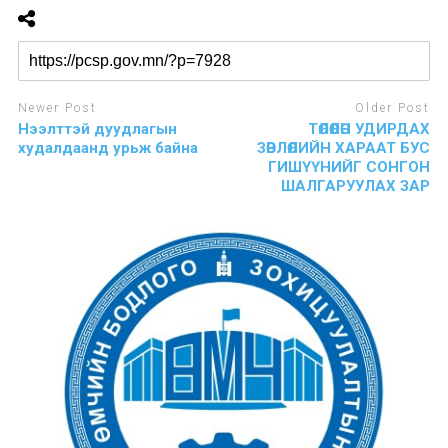
Newer Post
Older Post
Нээлттэй дуудлагын
ТӨЛӨӨЛӨН УДИРДАХ
худалдаанд урьж байна
ЗӨВЛӨЛИЙН ХАРААТ БУС
ГИШҮҮНИЙГ СОНГОН
ШАЛГАРУУЛАХ ЗАР