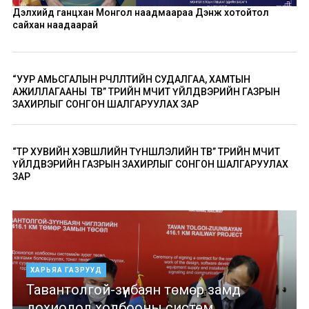
Дэлхийд ганцхан Монгол наадмаараа Дэнж хотойтол
сайхан наадаарай
“УУР АМЬСГАЛЫН ӨӨРЧЛӨЛТИЙН СУДАЛГАА, ХАМТЫН
АЖИЛЛАГААНЫ ТӨВ” ТӨРИЙН ӨМЧИТ ҮЙЛДВЭРИЙН ГАЗРЫН
ЗАХИРЛЫГ СОНГОН ШАЛГАРУУЛАХ ЗАР
“ТӨР ХУВИЙН ХЭВШЛИЙН ТҮНШЛЭЛИЙН ТӨВ” ТӨРИЙН ӨМЧИТ
ҮЙЛДВЭРИЙН ГАЗРЫН ЗАХИРЛЫГ СОНГОН ШАЛГАРУУЛАХ
ЗАР
ХАРЬЯА ГАЗРУУД
Тавантолгой-зүүнбаян төмөр замд
дохиолол холбооны систем