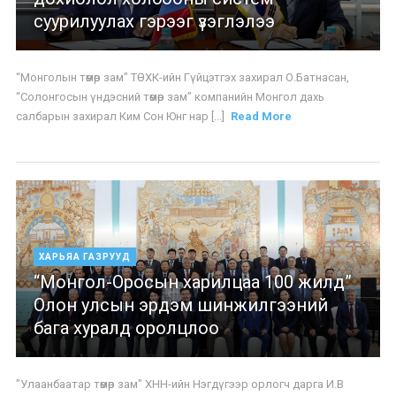
суурилуулах гэрээг үзэглэлээ
“Монголын төмөр зам” ТӨХК-ийн Гүйцэтгэх захирал О.Батнасан,
“Солонгосын үндэсний төмөр зам” компанийн Монгол дахь
салбарын захирал Ким Сон Юнг нар [...]
Read More
ХАРЬЯА ГАЗРУУД
“Монгол-Оросын харилцаа 100 жилд”
Олон улсын эрдэм шинжилгээний
бага хуралд оролцлоо
"Улаанбаатар төмөр зам" ХНН-ийн Нэгдүгээр орлогч дарга И.В