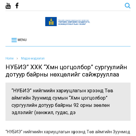
MENU
Home
Мэдээ мэдээлэл
НУБИЭ” ХХК “Хүмүүн цогцолбор” сургуулийн
дотуур байрны нөхцөлийг сайжрууллаа
“НУБИЭ” нийгмийн хариуцлагын хүрээнд Төв
аймгийн Зуунмод сумын “Хүмүүн цогцолбор”
сургуулийн дотуур байрны 92 орны зөөлөн
эдлэлийг (хөнжил, гудас, дэ
“НУБИЭ” нийгмийн хариуцлагын хүрээнд Төв аймгийн Зуунмод