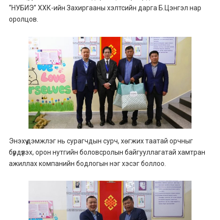
“НУБИЭ” ХХК-ийн Захиргааны хэлтсийн дарга Б.Цэнгэл нар
оролцов.
Энэхүү дэмжлэг нь сурагчдын сурч, хөгжих таатай орчныг
бүрдүүлэх, орон нутгийн боловсролын байгууллагатай хамтран
ажиллах компанийн бодлогын нэг хэсэг боллоо.