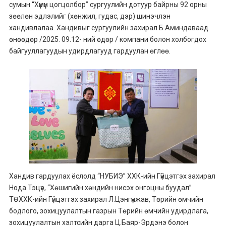
сумын “Хүмүүн цогцолбор” сургуулийн дотуур байрны 92 орны
зөөлөн эдлэлийг (хөнжил, гудас, дэр) шинэчлэн
хандивлалаа. Хандивыг сургуулийн захирал Б.Аминдаваад
өнөөдөр /2025. 09.12- ний өдөр / компани болон холбогдох
байгууллагуудын удирдлагууд гардуулан өглөө.
Хандив гардуулах ёслолд “НУБИЭ” ХХК-ийн Гүйцэтгэх захирал
Нода Тэцүо, “Хөшигийн хөндийн нисэх онгоцны буудал”
ТӨХХК-ийн Гүйцэтгэх захирал Л.Цэнгүүнжав, Төрийн өмчийн
бодлого, зохицуулалтын газрын Төрийн өмчийн удирдлага,
зохицуулалтын хэлтсийн дарга Ц.Баяр-Эрдэнэ болон